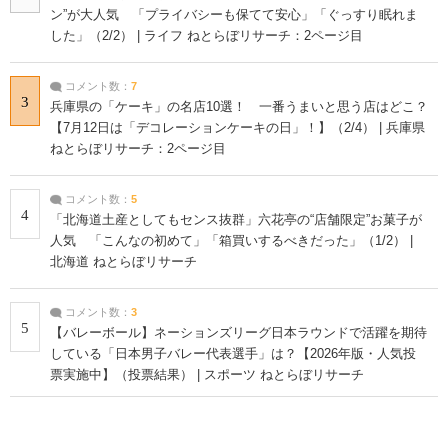
ン”が大人気 「プライバシーも保てて安心」「ぐっすり眠れま
した」（2/2） | ライフ ねとらぼリサーチ：2ページ目
コメント数：
7
3
兵庫県の「ケーキ」の名店10選！ 一番うまいと思う店はどこ？
【7月12日は「デコレーションケーキの日」！】（2/4） | 兵庫県
ねとらぼリサーチ：2ページ目
コメント数：
5
4
「北海道土産としてもセンス抜群」六花亭の“店舗限定”お菓子が
人気 「こんなの初めて」「箱買いするべきだった」（1/2） |
北海道 ねとらぼリサーチ
コメント数：
3
5
【バレーボール】ネーションズリーグ日本ラウンドで活躍を期待
している「日本男子バレー代表選手」は？【2026年版・人気投
票実施中】（投票結果） | スポーツ ねとらぼリサーチ