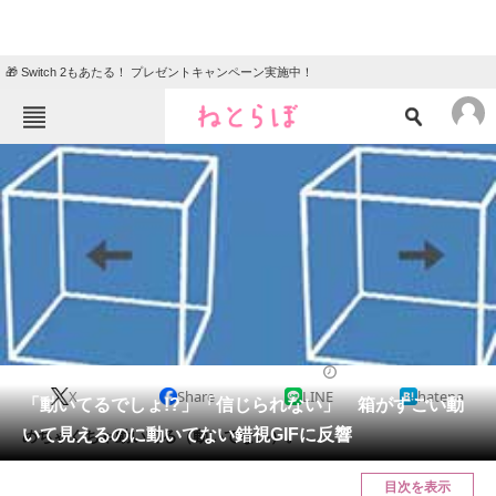
🎁 Switch 2もあたる！ プレゼントキャンペーン実施中！
ねとらぼメニュー
TOP
ニュース
エンタメ
クイズ
グルメ
地域
住まい
教育・育児
動物
リサーチ
2021/07/11 12:15（公開）
X
Share
LINE
hatena
会員記事
「動いてるでしょ!?」「信じられない」 箱がすごい動
いて見えるのに動いてない錯視GIFに反響
めちゃくちゃ動いてる（動いてない）。
メディア
目次を表示
注目記事を集めた総合ページ