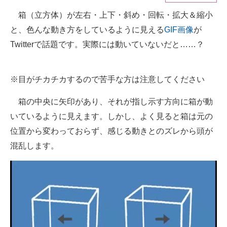
箱（立方体）が左右・上下・斜め・回転・拡大＆縮小
ITの今と未来を見通す
と、色んな動き方をしているように見える
GIF画像
が
スマホと通信の最新トレンド
Twitterで話題です。実際には動いていないだと……？
進化するPCとデバイスの未来
※目がチカチカするので苦手な方は注意してください
好きが集まる 比べて選べる
箱の中央に矢印があり、それが指し示す方向に箱が動
ビジネスと働き方のヒント
いているように見えます。しかし、よく見ると箱は元の
AI活用のいまが分かる
位置から変わっておらず、感じる動きとのズレから頭が
混乱します。
企業ITのトレンドを詳説
経営リーダーのコミュニティ
マーケ×ITの今がよく分かる
ITエンジニア向け専門サイト