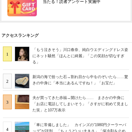
当たる！読者アンケート実施中
アクセスランキング
「もう泣きそう」川口春奈、純白ウエディングドレス姿
1
にネット騒然「ほんとに綺麗」「この笑顔が切なすぎ
る」
新潟の海で拾った石→割れ目から中をのぞいたら……驚
2
きの中身に「本当にあるんですね！」「お宝だ」
夫が買ってきた赤福→開けたら…… まさかの中身に
3
「お店に電話してしまいそう」「さすがに初めて見まし
た笑」と107万表示
「車に常備しました」 カインズの“1980円クーラーバ
4
ッグ”が評判 「ちょうどいい大きさ」「保冷剤を止め