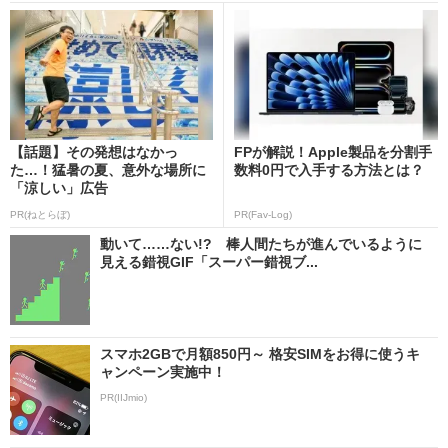
【話題】その発想はなかっ
FPが解説！Apple製品を分割手
た…！猛暑の夏、意外な場所に
数料0円で入手する方法とは？
「涼しい」広告
PR(ねとらぼ)
PR(Fav-Log)
動いて……ない!? 棒人間たちが進んでいるように
見える錯視GIF「スーパー錯視ブ...
スマホ2GBで月額850円～ 格安SIMをお得に使うキ
ャンペーン実施中！
PR(IIJmio)