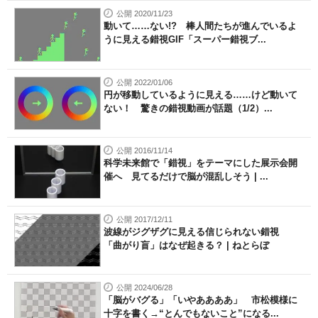
公開 2020/11/23
動いて……ない!? 棒人間たちが進んでいるよ
うに見える錯視GIF「スーパー錯視ブ...
公開 2022/01/06
円が移動しているように見える……けど動いて
ない！ 驚きの錯視動画が話題（1/2）...
公開 2016/11/14
科学未来館で「錯視」をテーマにした展示会開
催へ 見てるだけで脳が混乱しそう | ...
公開 2017/12/11
波線がジグザグに見える信じられない錯視
「曲がり盲」はなぜ起きる？ | ねとらぼ
公開 2024/06/28
「脳がバグる」「いやああああ」 市松模様に
十字を書く→“とんでもないこと”になる...