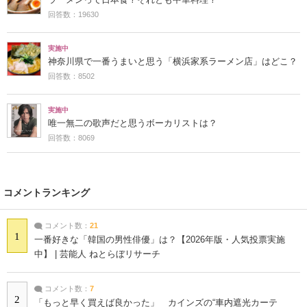
回答数：19630
実施中
神奈川県で一番うまいと思う「横浜家系ラーメン店」はどこ？
回答数：8502
実施中
唯一無二の歌声だと思うボーカリストは？
回答数：8069
コメントランキング
コメント数：
21
1
一番好きな「韓国の男性俳優」は？【2026年版・人気投票実施
中】 | 芸能人 ねとらぼリサーチ
コメント数：
7
2
「もっと早く買えば良かった」 カインズの“車内遮光カーテ