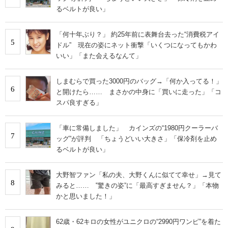
るベルトが良い」
「何十年ぶり？」 約25年前に表舞台去った“消費税アイ
5
ドル” 現在の姿にネット衝撃「いくつになってもかわ
いい」「また会えるなんて」
しまむらで買った3000円のバッグ→「何か入ってる！」
6
と開けたら…… まさかの中身に「買いに走った」「コ
スパ良すぎる」
「車に常備しました」 カインズの“1980円クーラーバ
7
ッグ”が評判 「ちょうどいい大きさ」「保冷剤を止め
るベルトが良い」
大野智ファン「私の夫、大野くんに似てて幸せ」→見て
8
みると…… ‟驚きの姿”に「最高すぎません？」「本物
かと思いました！」
62歳・62キロの女性がユニクロの“2990円ワンピ”を着た