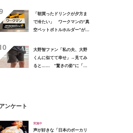
デに「全色ほしいくらい」
9
「参考になりました」
「朝買ったドリンクが夕方ま
で冷たい」 ワークマンの“真
空ペットボトルホルダー”が大
好評 「車の中でも冷え冷
10
え」「もっと早く買えばよか
大野智ファン「私の夫、大野
った」
くんに似てて幸せ」→見てみ
ると…… ‟驚きの姿”に「最
高すぎません？」「本物かと
思いました！」
アンケート
実施中
声が好きな「日本のボーカリ