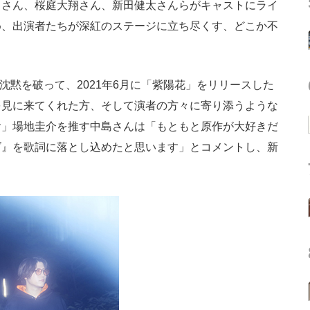
司さん、桜庭大翔さん、新田健太さんらがキャストにライ
め、出演者たちが深紅のステージに立ち尽くす、どこか不
。
年間の沈黙を破って、2021年6月に「紫陽花」をリリースした
を見に来てくれた方、そして演者の方々に寄り添うような
會」場地圭介を推す中島さんは「もともと原作が大好きだ
ズ』を歌詞に落とし込めたと思います」とコメントし、新