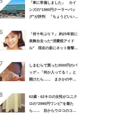
5
「車に常備しました」 カイ
ンズの“1980円クーラーバッ
グ”が評判 「ちょうどいい大
きさ」「保冷剤を止めるベル
6
トが良い」
「何十年ぶり？」 約25年前に
表舞台去った“消費税アイド
ル” 現在の姿にネット衝撃
「いくつになってもかわい
7
い」「また会えるなんて」
しまむらで買った3000円のバ
ッグ→「何か入ってる！」と
開けたら…… まさかの中身
に「買いに走った」「コスパ
8
良すぎる」
62歳・62キロの女性がユニク
ロの“2990円ワンピ”を着た
ら…… 目からウロコのコー