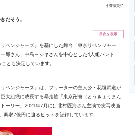
ニクス専門サイト
電子設計の基本と応用
エネルギーの専
斉藤賢弘
好きだそう。
目次を表示
リベンジャーズ』を基にした舞台「東京リベンジャー
一郎さん、中島ヨシキさんを中心とした4人組バンド
がけることも決定しています。
リベンジャーズ』は、フリーターの主人公・花垣武道が
に巨大組織に成長する暴走族「東京卍會（とうきょうまん
トーリー。2021年7月には北村匠海さん主演で実写映画
破、興収7億円に迫るヒットを記録しています。