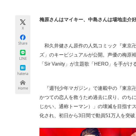
モノづくり技術者専門サイト
エレクトロ
梅原さんはマイキー、中島さんは場地圭介
X
ちょっと気になるネットの話題
Share
和久井健さん原作の人気コミック『東京卍
ズ」のキービジュアルが公開。声優の梅原裕
LINE
「Sir Vanity」が主題歌「HERO」を手
hatena
『週刊少年マガジン』で連載中の『東京卍
Home
かつての恋人を救うため過去に戻り、のち
じかい、通称トーマン）」の壊滅を目指すス
化され、初日から3日間で動員51万人を突