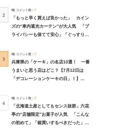
コメント数：
7
2
「もっと早く買えば良かった」 カイン
ズの“車内遮光カーテン”が大人気 「プ
ライバシーも保てて安心」「ぐっすり眠
れました」（2/2） | ライフ ねとらぼリ
サーチ：2ページ目
コメント数：
7
3
兵庫県の「ケーキ」の名店10選！ 一番
うまいと思う店はどこ？【7月12日は
「デコレーションケーキの日」！】
（2/4） | 兵庫県 ねとらぼリサーチ：2ペ
ージ目
コメント数：
5
4
「北海道土産としてもセンス抜群」六花
亭の“店舗限定”お菓子が人気 「こんな
の初めて」「箱買いするべきだった」
（1/2） | 北海道 ねとらぼリサーチ