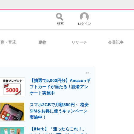
検索
ログイン
教育・育児
動物
リサーチ
会員記事
バイスの未来
好きが集まる 比べて選べる
- PR -
【抽選で5,000円分】Amazonギ
コミュニティ
マーケ×ITの今がよく分かる
フトカードが当たる！読者アン
ケート実施中
スマホ2GBで月額850円～ 格安
・活用を支援
SIMをお得に使うキャンペーン
実施中！
【iHerb】「迷ったらこれ！」