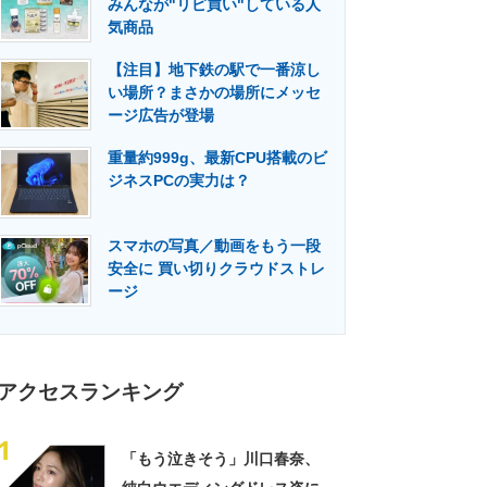
みんなが"リピ買い"している人
門メディア
建設×テクノロジーの最前線
気商品
【注目】地下鉄の駅で一番涼し
い場所？まさかの場所にメッセ
ージ広告が登場
重量約999g、最新CPU搭載のビ
ジネスPCの実力は？
スマホの写真／動画をもう一段
安全に 買い切りクラウドストレ
ージ
アクセスランキング
1
「もう泣きそう」川口春奈、