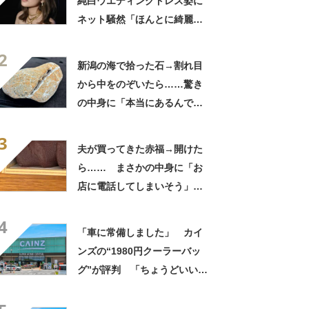
純白ウエディングドレス姿に
ネット騒然「ほんとに綺麗」
「この笑顔が切なすぎる」
2
新潟の海で拾った石→割れ目
から中をのぞいたら……驚き
の中身に「本当にあるんです
ね！」「お宝だ」
3
夫が買ってきた赤福→開けた
ら…… まさかの中身に「お
店に電話してしまいそう」
「さすがに初めて見ました
4
笑」と107万表示
「車に常備しました」 カイ
ンズの“1980円クーラーバッ
グ”が評判 「ちょうどいい大
きさ」「保冷剤を止めるベル
トが良い」