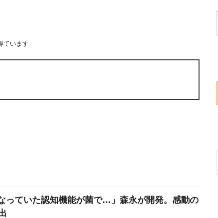
得ています
なっていた認知機能が菌で…」森永が開発。感動の
出