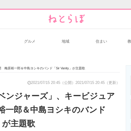
グルメ
地域
住まい
と未来を見通す
スマホと通信の最新トレンド
進化するPCとデ
原裕一郎＆中島ヨシキのバンド「Sir Vanity」が主題歌
のいまが分かる
企業ITのトレンドを詳説
経営リーダーの
2021/07/15 20:45（公開）
2021/07/15 20:45（更新）
ベンジャーズ」、キービジュア
裕一郎＆中島ヨシキのバンド
T製品の総合サイト
IT製品の技術・比較・事例
製造業のIT導入
ty」が主題歌