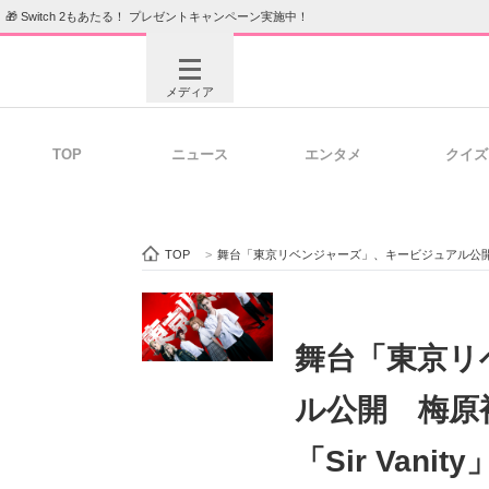
🎁 Switch 2もあたる！ プレゼントキャンペーン実施中！
メディア
TOP
ニュース
エンタメ
クイズ
注目記事を集めた総合ページ
ITの今
TOP
>
舞台「東京リベンジャーズ」、キービジュアル公開 梅
ビジネスと働き方のヒント
AI活用
舞台「東京リ
ル公開 梅原
ITエンジニア向け専門サイト
企業向けI
「Sir Vani