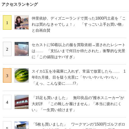
アクセスランキング
仲里依紗、ディズニーランドで買った1800円土産を「こ
1
れは買わなきゃでしょ！」 「すっごい上手お買い物」
と自画自賛
セカストに50着以上の服を買取依頼→渡されたレシート
2
は…… 「支払いまで何日か待たされた」衝撃的な光景
に「この値段はヤバすぎ」
スイカ1玉を冷蔵庫に入れず、常温で放置したら…… 1
3
年8カ月後、目を疑う光景に「ヤバいヤバいヤバい」
「えっ、こんな姿に……!?」
「15足も買いました」 無印良品の“撥水スニーカー”が
4
大好評 「この靴しか履けません」「本当に疲れにく
い」「一生買い続けます」
「5枚も買いました」 ワークマンの“1500円ゴルフポロ
5