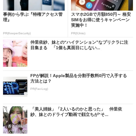
事例から学ぶ『特権アクセス管
スマホ2GBで月額850円～ 格安
理』
SIMをお得に使うキャンペーン
実施中！
PR(KeeperSecurity)
PR(IIJmio)
仲里依紗、妹との“ハイテンション”なプリクラに注
目集まる 「1個も真面目にしない...
FPが解説！Apple製品を分割手数料0円で入手する
方法とは？
PR(Fav-Log)
「美人姉妹」「2人いるのかと思った」 仲里依
紗、妹とのドライブ動画で顔立ちが“そ...