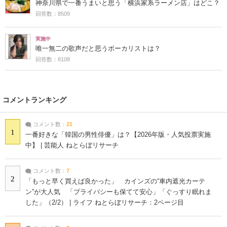
神奈川県で一番うまいと思う「横浜家系ラーメン店」はどこ？
回答数：8509
実施中
唯一無二の歌声だと思うボーカリストは？
回答数：8108
コメントランキング
コメント数：
21
1
一番好きな「韓国の男性俳優」は？【2026年版・人気投票実施
中】 | 芸能人 ねとらぼリサーチ
コメント数：
7
2
「もっと早く買えば良かった」 カインズの“車内遮光カーテ
ン”が大人気 「プライバシーも保てて安心」「ぐっすり眠れま
した」（2/2） | ライフ ねとらぼリサーチ：2ページ目