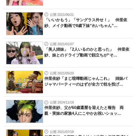
公開 2021/06/21
「いいかもう」「サングラス外せ！」 仲里依
紗、メイク動画で8歳下妹“れいちゃん”...
公開 2021/01/07
「美人姉妹」「2人いるのかと思った」 仲里依
紗、妹とのドライブ動画で顔立ちが“そ...
公開 2021/05/20
仲里依紗「まじ喧嘩動画じゃんこれ」 姉妹パ
ジャマパーティーのはずが全力で枕を投げ...
公開 2024/11/19
仲里依紗、父が60歳還暦を迎えたと報告 両
親・実妹の家族4人にこやかお祝いショッ...
公開 2021/07/18