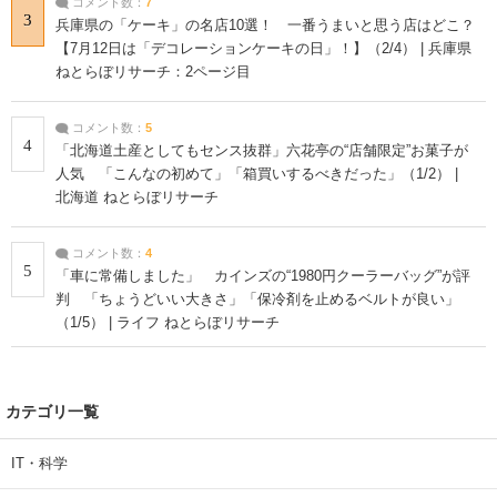
コメント数：
7
3
兵庫県の「ケーキ」の名店10選！ 一番うまいと思う店はどこ？
【7月12日は「デコレーションケーキの日」！】（2/4） | 兵庫県
ねとらぼリサーチ：2ページ目
コメント数：
5
4
「北海道土産としてもセンス抜群」六花亭の“店舗限定”お菓子が
人気 「こんなの初めて」「箱買いするべきだった」（1/2） |
北海道 ねとらぼリサーチ
コメント数：
4
5
「車に常備しました」 カインズの“1980円クーラーバッグ”が評
判 「ちょうどいい大きさ」「保冷剤を止めるベルトが良い」
（1/5） | ライフ ねとらぼリサーチ
カテゴリ一覧
IT・科学