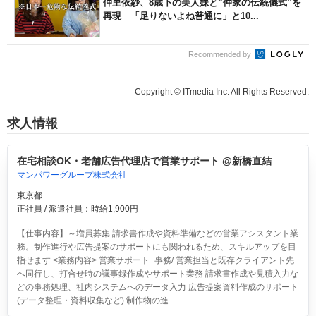
仲里依紗、8歳下の美人妹と“仲家の伝統儀式”を
再現 「足りないよね普通に」と10...
Recommended by
Copyright © ITmedia Inc. All Rights Reserved.
求人情報
在宅相談OK・老舗広告代理店で営業サポート @新橋直結
マンパワーグループ株式会社
東京都
正社員 / 派遣社員：時給1,900円
【仕事内容】～増員募集 請求書作成や資料準備などの営業アシスタント業
務。制作進行や広告提案のサポートにも関われるため、スキルアップを目
指せます <業務内容> 営業サポート+事務/ 営業担当と既存クライアント先
へ同行し、打合せ時の議事録作成やサポート業務 請求書作成や見積入力な
どの事務処理、社内システムへのデータ入力 広告提案資料作成のサポート
(データ整理・資料収集など) 制作物の進...