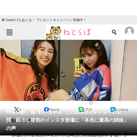
🎁 Switch 2もあたる！ プレゼントキャンペーン実施中！
ねとらぼメニュー
TOP
ニュース
エンタメ
クイズ
グルメ
地域
住まい
教育・育児
動物
リサーチ
2021/07/24 15:10（公開）
X
Share
LINE
hatena
会員記事
仲里依紗、妹“れいちゃん”とのおふざけ2ショット公
開 顔出し後初のインスタ登場に「本当に最高の姉妹」
本当に楽しそう。
メディア
の声
俳優の仲里依紗さんが7月24日にInstagramを更新。9
注目記事を集めた総合ページ