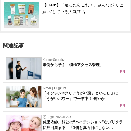
【iHerb】「迷ったらこれ！」みんなが"リピ
買い"している人気商品
関連記事
KeeperSecurity
事例から学ぶ『特権アクセス管理』
PR
iNova｜Hugkum
「イソジン®クリアうがい薬」といっしょに
「うがいパワー」で一年中！ 健やか
PR
公開 2022/05/23
仲里依紗、妹との“ハイテンション”なプリクラ
に注目集まる 「1個も真面目にしない...