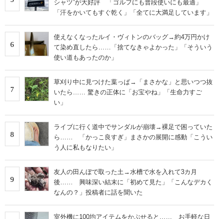
シャツ”が大好評 「ゴルフにも普段使いにも最適」
「汗をかいてもすぐ乾く」「全てに大満足しています」
使えなくなったルイ・ヴィトンのバッグ→約4万円かけ
6
て染め直したら……「捨てなきゃよかった」「そういう
使い道もあったのか」
草刈り中に見つけた葉っぱ→「まさかな」と思いつつ抜
7
いたら…… 驚きの正体に「お宝やね」「生命力すご
い」
ライブに行く道中でサンダルが崩壊→裸足で困っていた
8
ら…… 「かっこ良すぎ」まさかの展開に感動「こうい
う人に私もなりたい」
友人の田んぼで取った土→水槽で水を入れて3カ月
9
後…… 興味深い結末に「初めて見た」「こんなデカく
なんの？」投稿者に話を聞いた
室外機に100均アイテムをかぶせると…… お手軽な日