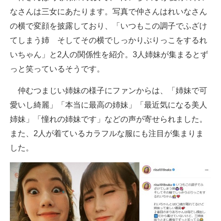
なさんは三女にあたります。写真で仲さんはれいなさん
企業向けIT製品の総合サイト
の横で変顔を披露しており、「いつもこの調子でふざけ
IT製品の技術・比較・事例
てしまう姉 そしてその横でしっかりぶりっこをするれ
いちゃん」と2人の関係性を紹介。3人姉妹が集まるとず
製造業のIT導入・活用を支援
っと笑っているそうです。
モノづくり技術者専門サイト
仲むつまじい姉妹の様子にファンからは、「姉妹で可
エレクトロニクス専門サイト
愛いし綺麗」「本当に最高の姉妹」「最近気になる美人
電子設計の基本と応用
姉妹」「憧れの姉妹です」などの声が寄せられました。
また、2人が着ているカラフルな服にも注目が集まりま
エネルギーの専門メディア
した。
建設×テクノロジーの最前線
ちょっと気になるネットの話題