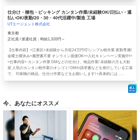
仕分け・梱包・ピッキング カンタン作業/未経験OK/日払い・週
払いOK/夜勤/20・30・40代活躍中/製造 工場
UTエージェント株式会社
東京都
正社員 / 派遣社員：時給1,320円～
【仕事内容】<江東区>
未経験から月収24万円可!シンプル軽作業 夜勤専属!
金曜土曜休み<履歴書不要 オンライン面接OK><入社キャンペーン実施中!>
<仕事内容> カンタン作業 DMなどの仕分け、検品作業/ 未経験の方も大歓
迎 人気のカンタン軽作業のオシゴト! DMや請求書などを発行している工場
で、 印刷物の検品、仕分け作業などをお願いします! <具体的には…...
今、あなたにオススメ