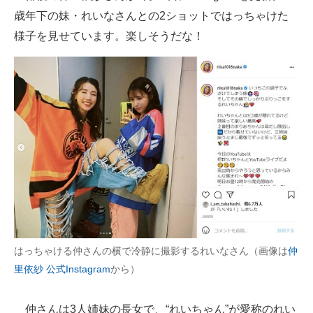
歳年下の妹・れいなさんとの2ショットではっちゃけた
ITの今と未来を見通す
様子を見せています。楽しそうだな！
スマホと通信の最新トレンド
進化するPCとデバイスの未来
好きが集まる 比べて選べる
ビジネスと働き方のヒント
AI活用のいまが分かる
企業ITのトレンドを詳説
経営リーダーのコミュニティ
はっちゃける仲さんの横で冷静に撮影するれいなさん（画像は
仲
里依紗 公式Instagram
から）
マーケ×ITの今がよく分かる
ITエンジニア向け専門サイト
仲さんは3人姉妹の長女で、“れいちゃん”が愛称のれい