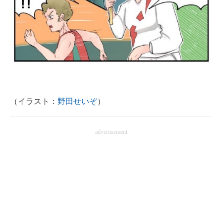
企業向けIT製品の総合サイト
IT製品の技術・比較・事例
製造業のIT導入・活用を支援
モノづくり技術者専門サイト
エレクトロニクス専門サイト
（イラスト：
野田せいぞ
）
電子設計の基本と応用
advertisement
エネルギーの専門メディア
建設×テクノロジーの最前線
ちょっと気になるネットの話題