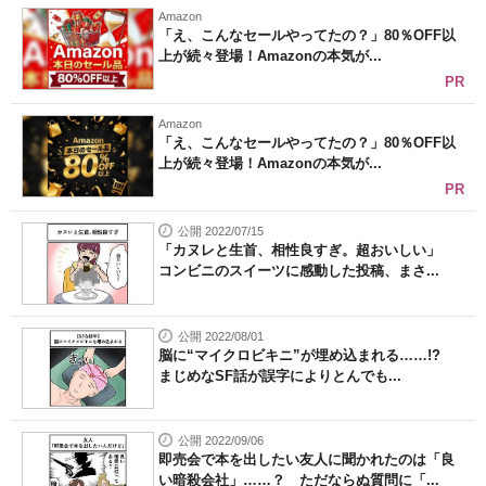
Amazon
「え、こんなセールやってたの？」80％OFF以
上が続々登場！Amazonの本気が...
PR
Amazon
「え、こんなセールやってたの？」80％OFF以
上が続々登場！Amazonの本気が...
PR
公開 2022/07/15
「カヌレと生首、相性良すぎ。超おいしい」
コンビニのスイーツに感動した投稿、まさ...
公開 2022/08/01
脳に“マイクロビキニ”が埋め込まれる……!?
まじめなSF話が誤字によりとんでも...
公開 2022/09/06
即売会で本を出したい友人に聞かれたのは「良
い暗殺会社」……？ ただならぬ質問に「...