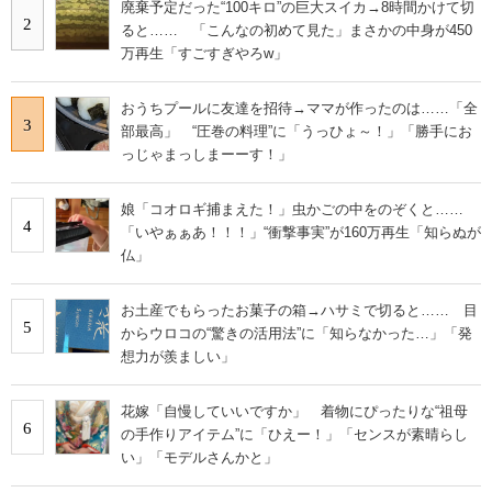
廃棄予定だった“100キロ”の巨大スイカ→8時間かけて切
2
ると…… 「こんなの初めて見た」まさかの中身が450
万再生「すごすぎやろw」
おうちプールに友達を招待→ママが作ったのは……「全
3
部最高」 “圧巻の料理”に「うっひょ～！」「勝手にお
っじゃまっしまーーす！」
娘「コオロギ捕まえた！」虫かごの中をのぞくと……
4
「いやぁぁあ！！！」“衝撃事実”が160万再生「知らぬが
仏」
お土産でもらったお菓子の箱→ハサミで切ると…… 目
5
からウロコの“驚きの活用法”に「知らなかった…」「発
想力が羨ましい」
花嫁「自慢していいですか」 着物にぴったりな“祖母
6
の手作りアイテム”に「ひえー！」「センスが素晴らし
い」「モデルさんかと」