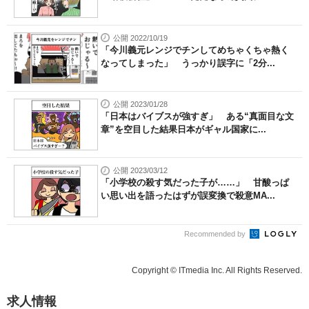
公開 2022/10/19
「今川義元レンジでチンしてめちゃくちゃ熱く
なってしまった」 うっかり誤字に「2分...
公開 2023/01/28
「日本はバイブスが強すぎ」 ある“真面目な文
章”を空目した結果日本がギャル国家に...
公開 2023/03/12
「小学校の殺す気だった子が……」 甘酸っぱ
い思い出を語ったはずが誤変換で殺意MA...
Recommended by
Copyright © ITmedia Inc. All Rights Reserved.
求人情報