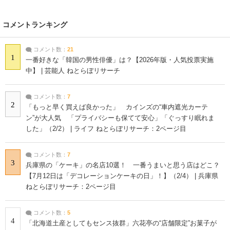
コメントランキング
コメント数：
21
1
一番好きな「韓国の男性俳優」は？【2026年版・人気投票実施
中】 | 芸能人 ねとらぼリサーチ
コメント数：
7
2
「もっと早く買えば良かった」 カインズの“車内遮光カーテ
ン”が大人気 「プライバシーも保てて安心」「ぐっすり眠れま
した」（2/2） | ライフ ねとらぼリサーチ：2ページ目
コメント数：
7
3
兵庫県の「ケーキ」の名店10選！ 一番うまいと思う店はどこ？
【7月12日は「デコレーションケーキの日」！】（2/4） | 兵庫県
ねとらぼリサーチ：2ページ目
コメント数：
5
4
「北海道土産としてもセンス抜群」六花亭の“店舗限定”お菓子が