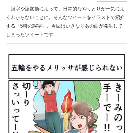
誤字や誤変換によって、日常的なやりとりが一気によ
ITの今と未来を見通す
くわからないことに。そんなツイートをイラストで紹介
スマホと通信の最新トレンド
する「5時の誤字」、今回はいきなりあの曲が発生して
しまったツイートです
進化するPCとデバイスの未来
好きが集まる 比べて選べる
ビジネスと働き方のヒント
AI活用のいまが分かる
企業ITのトレンドを詳説
経営リーダーのコミュニティ
マーケ×ITの今がよく分かる
ITエンジニア向け専門サイト