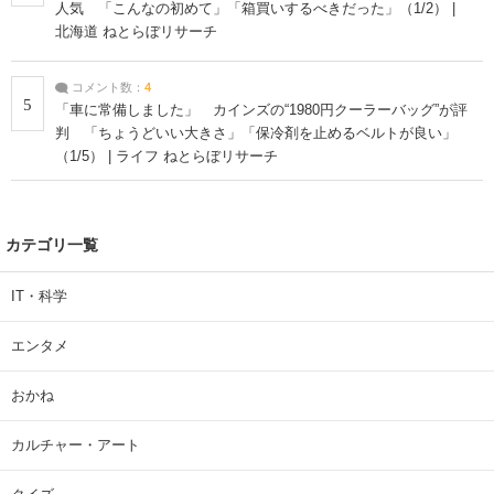
人気 「こんなの初めて」「箱買いするべきだった」（1/2） |
北海道 ねとらぼリサーチ
コメント数：
4
5
「車に常備しました」 カインズの“1980円クーラーバッグ”が評
判 「ちょうどいい大きさ」「保冷剤を止めるベルトが良い」
（1/5） | ライフ ねとらぼリサーチ
カテゴリ一覧
IT・科学
エンタメ
おかね
カルチャー・アート