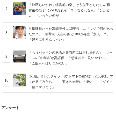
「映画ちいかわ」鑑賞前の楽しそうな子どもたち→“鑑
7
賞後の様子”に2900万表示「そうなるわなw」「分かる
よ」「いったい何が」
自衛隊員だった25歳男性→10年後……「マジで何があっ
8
たの？」 衝撃の“現在の姿”が180万再生「別人…？」
「好きに生きんしゃい」
「もうパッキンのあるお弁当箱には戻れません」 サー
9
モスの“弁当箱”が高評価 「想像以上に洗いやすい」
「ご飯もへばりつかない」
小1娘がまいたダイソーの“トマトの種5粒”→2カ月後、マ
10
マが見てみたら…… 驚きの光景に「凄い！」「ダイソ
ー種ハマりそう」
アンケート