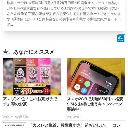
検品・仕分け!未経験OK!夜勤×月収28万円可
<印刷機オペレータ・検品な
ど!> DMや請求書などを発行している工場でのお仕事です! 未経験OKのか
んたん軽作業 丁寧な研修があるので安心してお仕事スタートできちゃいま
す <具体的には…> 1公共料金などの請求書を印刷する機械に紙のセット・
ボ...
今、あなたにオススメ
アマゾン1位「このお茶ガチで
スマホ2GBで月額850円～ 格安
す」噂のお茶
SIMをお得に使うキャンペーン
実施中！
PR(ハーブ健康本舗)
PR(IIJmio)
「カヌレと生首、相性良すぎ。超おいしい」 コン