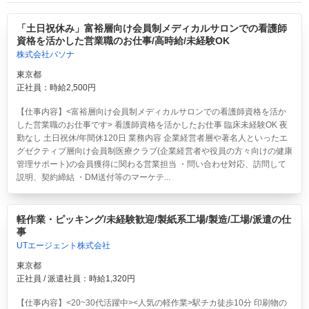
「土日祝休み」富裕層向け会員制メディカルサロンでの看護師
資格を活かした営業職のお仕事/高時給/未経験OK
株式会社パソナ
東京都
正社員：時給2,500円
【仕事内容】<富裕層向け会員制メディカルサロンでの看護師資格を活か
した営業職のお仕事です> 看護師資格を活かしたお仕事 臨床未経験OK 夜
勤なし 土日祝休/年間休120日 業務内容 企業経営者層や著名人といったエ
グゼクティブ層向け会員制医療クラブ(企業経営者や役員の方々向けの健康
管理サポート)の会員獲得に関わる営業担当 ・問い合わせ対応、訪問して
説明、契約締結 ・DM送付等のマーケテ...
軽作業・ピッキング/未経験歓迎/製紙系工場/製造/工場/派遣の仕
事
UTエージェント株式会社
東京都
正社員 / 派遣社員：時給1,320円
【仕事内容】<20~30代活躍中><人気の軽作業>駅チカ徒歩10分 印刷物の