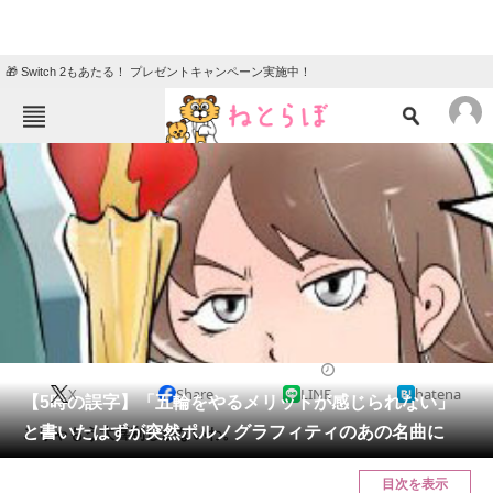
🎁 Switch 2もあたる！ プレゼントキャンペーン実施中！
ねとらぼメニュー
TOP
ニュース
エンタメ
クイズ
グルメ
地域
住まい
教育・育児
動物
リサーチ
2021/07/31 17:00（公開）
X
Share
LINE
hatena
会員記事
【5時の誤字】「五輪をやるメリットが感じられない」
と書いたはずが突然ポルノグラフィティのあの名曲に
こりゃもう大喜利しかないわ。
メディア
目次を表示
注目記事を集めた総合ページ