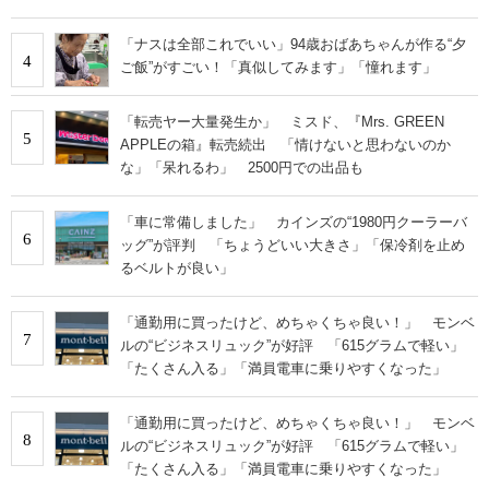
「ナスは全部これでいい」94歳おばあちゃんが作る“夕
4
ご飯”がすごい！「真似してみます」「憧れます」
「転売ヤー大量発生か」 ミスド、『Mrs. GREEN
5
APPLEの箱』転売続出 「情けないと思わないのか
な」「呆れるわ」 2500円での出品も
「車に常備しました」 カインズの“1980円クーラーバ
6
ッグ”が評判 「ちょうどいい大きさ」「保冷剤を止め
るベルトが良い」
「通勤用に買ったけど、めちゃくちゃ良い！」 モンベ
7
ルの“ビジネスリュック”が好評 「615グラムで軽い」
「たくさん入る」「満員電車に乗りやすくなった」
「通勤用に買ったけど、めちゃくちゃ良い！」 モンベ
8
ルの“ビジネスリュック”が好評 「615グラムで軽い」
「たくさん入る」「満員電車に乗りやすくなった」