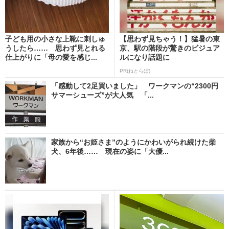
子ども用の小さな上靴に刺しゅ
【思わず見ちゃう！】猛暑の東
うしたら…… 思わず見とれる
京、駅の階段が驚きのビジュア
仕上がりに「母の愛を感じ...
ルになり話題に
PR(ねとらぼ)
「感動して2足買いました」 ワークマンの“2300円
サマーシューズ”が大人気 「...
家族から“お姫さま”のようにかわいがられ続けた柴
犬、6年後…… 現在の姿に「大優...