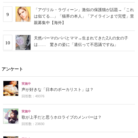
「アヴリル・ラヴィーン」激似の保護猫が話題→「これ
9
は似てる…」「猫界の本人」「アイラインまで完璧」里
親募集中【海外】
天然パーマのパパとママ→生まれてきた2人の女の子
10
は…… 驚きの姿に「遺伝って不思議ですね」
アンケート
実施中
声が好きな「日本のボーカリスト」は？
回答数：49376
実施中
歌が上手だと思うホロライブのメンバーは？
回答数：23830