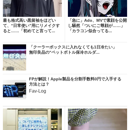
最も格式高い黒留袖をほどい
「急に」Ado、MVで素顔を公開
て、“日常使い”用にリメイクす
し騒然「ついにご尊顔が……」
ると……「初めてと言って...
「カラコン似合ってる...
「クーラーボックスに入れなくても1日冷たい」
無印良品の“ペットボトル保冷ホルダ...
FPが解説！Apple製品を分割手数料0円で入手する
方法とは？
Fav-Log