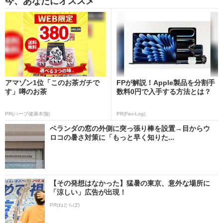
今、あなたにオススメ
アマゾン1位「このお茶ガチで
FPが解説！Apple製品を分割手
す」噂のお茶
数料0円で入手する方法とは？
PR(ハーブ健康本舗)
PR(Fav-Log)
ベランダの窓の外側に突っ張り棒を設置→目からウ
ロコの暑さ対策に「もっと早く知りた...
【その発想はなかった】猛暑の東京、意外な場所に
「涼しい」広告が出現！
PR(ねとらぼ)