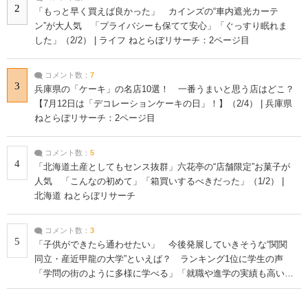
2
「もっと早く買えば良かった」 カインズの“車内遮光カーテ
ン”が大人気 「プライバシーも保てて安心」「ぐっすり眠れま
した」（2/2） | ライフ ねとらぼリサーチ：2ページ目
コメント数：
7
3
兵庫県の「ケーキ」の名店10選！ 一番うまいと思う店はどこ？
【7月12日は「デコレーションケーキの日」！】（2/4） | 兵庫県
ねとらぼリサーチ：2ページ目
コメント数：
5
4
「北海道土産としてもセンス抜群」六花亭の“店舗限定”お菓子が
人気 「こんなの初めて」「箱買いするべきだった」（1/2） |
北海道 ねとらぼリサーチ
コメント数：
3
5
「子供ができたら通わせたい」 今後発展していきそうな“関関
同立・産近甲龍の大学”といえば？ ランキング1位に学生の声
「学問の街のように多様に学べる」「就職や進学の実績も高い」
| 大学 ねとらぼリサーチ