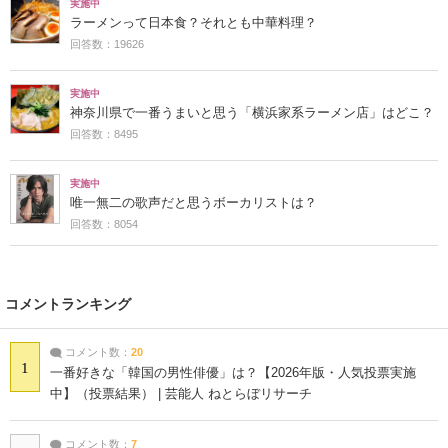
実施中
ラーメンって日本食？それとも中華料理？
回答数：19626
実施中
神奈川県で一番うまいと思う「横浜家系ラーメン店」はどこ？
回答数：8495
実施中
唯一無二の歌声だと思うボーカリストは？
回答数：8054
コメントランキング
コメント数：
20
1
一番好きな「韓国の男性俳優」は？【2026年版・人気投票実施
中】（投票結果） | 芸能人 ねとらぼリサーチ
コメント数：
7