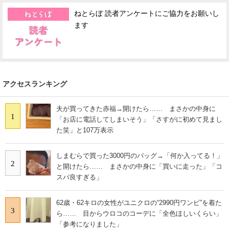
ねとらぼ 読者アンケートにご協力をお願いし
ます
アクセスランキング
夫が買ってきた赤福→開けたら…… まさかの中身に
1
「お店に電話してしまいそう」「さすがに初めて見まし
た笑」と107万表示
しまむらで買った3000円のバッグ→「何か入ってる！」
2
と開けたら…… まさかの中身に「買いに走った」「コ
スパ良すぎる」
62歳・62キロの女性がユニクロの“2990円ワンピ”を着た
3
ら…… 目からウロコのコーデに「全色ほしいくらい」
「参考になりました」