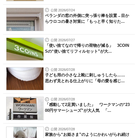
公開 2026/07/24
ベランダの窓の外側に突っ張り棒を設置→目か
らウロコの暑さ対策に「もっと早く知りた...
公開 2026/07/27
「使い捨てなので帰りの荷物が減る」 3COIN
Sの“使い捨てリフィルセット”が大...
公開 2026/07/28
子ども用の小さな上靴に刺しゅうしたら……
思わず見とれる仕上がりに「母の愛を感じ...
公開 2026/07/28
「感動して2足買いました」 ワークマンの“23
00円サマーシューズ”が大人気 「...
公開 2026/07/28
家族から“お姫さま”のようにかわいがられ続け