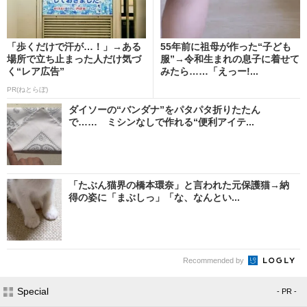
「歩くだけで汗が…！」→ある
55年前に祖母が作った“子ども
場所で立ち止まった人だけ気づ
服”→令和生まれの息子に着せて
く“レア広告”
みたら……「えっー!...
PR(ねとらぼ)
ダイソーの“バンダナ”をパタパタ折りたたん
で…… ミシンなしで作れる“便利アイテ...
「たぶん猫界の橋本環奈」と言われた元保護猫→納
得の姿に「まぶしっ」「な、なんとい...
Recommended by
Special
- PR -