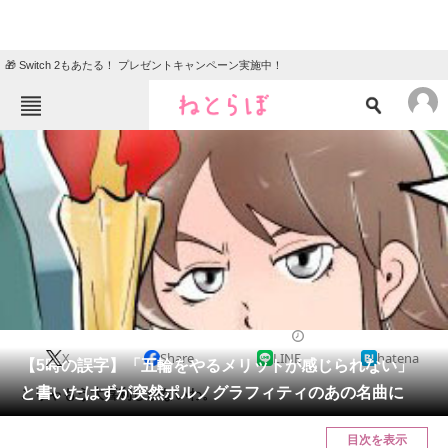
🎁 Switch 2もあたる！ プレゼントキャンペーン実施中！
ねとらぼメニュー
TOP
ニュース
エンタメ
クイズ
グルメ
地域
住まい
教育・育児
動物
リサーチ
2021/07/31 17:00（公開）
X
Share
LINE
hatena
会員記事
【5時の誤字】「五輪をやるメリットが感じられない」
と書いたはずが突然ポルノグラフィティのあの名曲に
こりゃもう大喜利しかないわ。
メディア
目次を表示
注目記事を集めた総合ページ