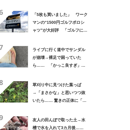
よかった」「そういう使い道
6
もあったのか」
「5枚も買いました」 ワーク
マンの“1500円ゴルフポロシ
ャツ”が大好評 「ゴルフにも
普段使いにも最適」「汗をか
7
いてもすぐ乾く」「全てに大
ライブに行く道中でサンダル
満足しています」
が崩壊→裸足で困っていた
ら…… 「かっこ良すぎ」ま
さかの展開に感動「こういう
8
人に私もなりたい」
草刈り中に見つけた葉っぱ
→「まさかな」と思いつつ抜
いたら…… 驚きの正体に「お
宝やね」「生命力すごい」
9
友人の田んぼで取った土→水
槽で水を入れて3カ月後……