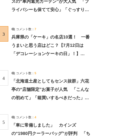
ズの“車内遮光カーテン”が大人気 「プ
ライバシーも保てて安心」「ぐっすり眠
れました」（2/2） | ライフ ねとらぼリ
サーチ：2ページ目
コメント数：
7
3
兵庫県の「ケーキ」の名店10選！ 一番
うまいと思う店はどこ？【7月12日は
「デコレーションケーキの日」！】
（2/4） | 兵庫県 ねとらぼリサーチ：2ペ
ージ目
コメント数：
5
4
「北海道土産としてもセンス抜群」六花
亭の“店舗限定”お菓子が人気 「こんな
の初めて」「箱買いするべきだった」
（1/2） | 北海道 ねとらぼリサーチ
コメント数：
4
5
「車に常備しました」 カインズ
の“1980円クーラーバッグ”が評判 「ち