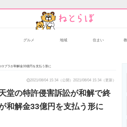
グルメ
地域
住まい
と未来を見通す
スマホと通信の最新トレンド
進化するPCとデ
ロプラが和解金33億円を支払う形に
のいまが分かる
企業ITのトレンドを詳説
経営リーダーの
2021/08/04 15:34（公開）
2021/08/04 15:34（更新）
天堂の特許侵害訴訟が和解で終
が和解金33億円を支払う形に
T製品の総合サイト
IT製品の技術・比較・事例
製造業のIT導入