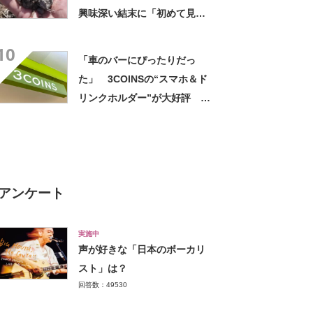
興味深い結末に「初めて見
た」「こんなデカくなん
10
の？」投稿者に話を聞いた
「車のバーにぴったりだっ
た」 3COINSの“スマホ＆ド
リンクホルダー”が大好評
「ドリンクホルダーが二つあ
って便利」「もっと早く買え
ばよかった」
アンケート
実施中
声が好きな「日本のボーカリ
スト」は？
回答数：49530