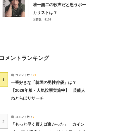
唯一無二の歌声だと思うボー
カリストは？
回答数：8108
コメントランキング
コメント数：
21
1
一番好きな「韓国の男性俳優」は？
【2026年版・人気投票実施中】 | 芸能人
ねとらぼリサーチ
コメント数：
7
2
「もっと早く買えば良かった」 カイン