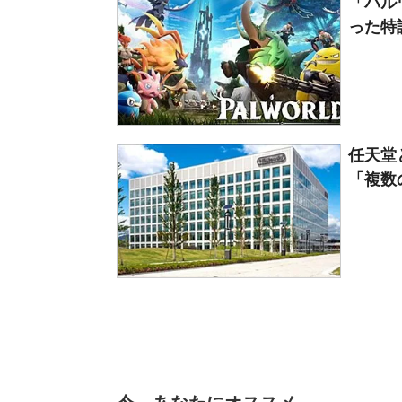
「パル
った特
任天堂
「複数の