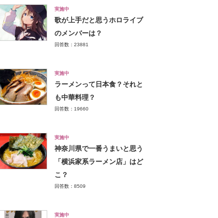
実施中
歌が上手だと思うホロライブ
のメンバーは？
回答数：23881
実施中
ラーメンって日本食？それと
も中華料理？
回答数：19660
実施中
神奈川県で一番うまいと思う
「横浜家系ラーメン店」はど
こ？
回答数：8509
実施中