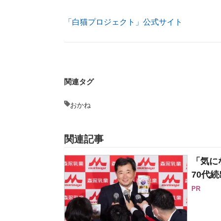
「白猫プロジェクト」公式サイト
関連タグ
おかね
関連記事
「気に
70代続
PR