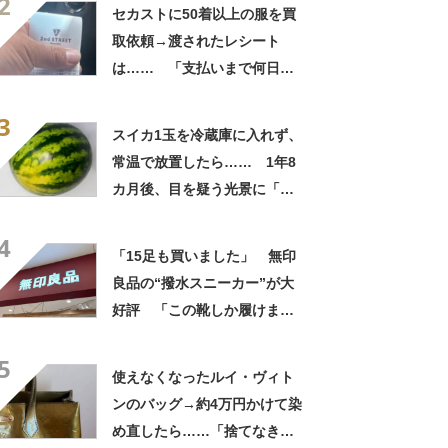
2
自画自賛
セカストに50着以上の服を買
取依頼→渡されたレシート
は…… 「支払いまで何日か
待たされた」衝撃的な光景に
3
「この値段はヤバすぎ」
スイカ1玉を冷蔵庫に入れず、
常温で放置したら…… 1年8
カ月後、目を疑う光景に「ヤ
バいヤバいヤバい」「えっ、
4
こんな姿に……!?」
「15足も買いました」 無印
良品の“撥水スニーカー”が大
好評 「この靴しか履けませ
ん」「本当に疲れにくい」
5
「一生買い続けます」
使えなくなったルイ・ヴィト
ンのバッグ→約4万円かけて染
め直したら……「捨てなきゃ