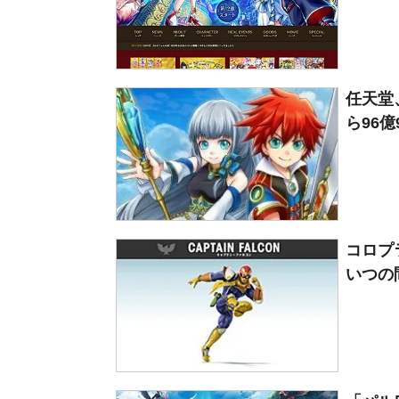
任天堂
ら96億
コロプ
いつの