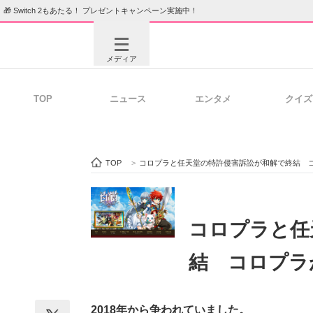
🎁 Switch 2もあたる！ プレゼントキャンペーン実施中！
メディア
TOP
ニュース
エンタメ
クイズ
注目記事を集めた総合ページ
ITの今
TOP
>
コロプラと任天堂の特許侵害訴訟が和解で終結 コ
ビジネスと働き方のヒント
AI活用
コロプラと任
結 コロプラ
ITエンジニア向け専門サイト
企業向けI
2018年から争われていました。