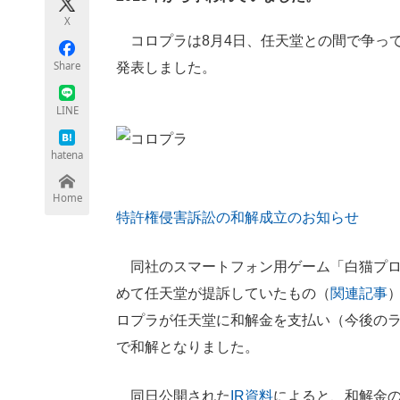
モノづくり技術者専門サイト
エレクトロ
X
コロプラは8月4日、任天堂との間で争っ
Share
発表しました。
ちょっと気になるネットの話題
LINE
hatena
Home
特許権侵害訴訟の和解成立のお知らせ
同社のスマートフォン用ゲーム「白猫プロ
めて任天堂が提訴していたもの（
関連記事
ロプラが任天堂に和解金を支払い（今後の
で和解となりました。
同日公開された
IR資料
によると、和解金の