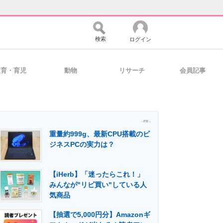
検索
ログイン
教育・育児
動物
リサーチ
会員記事
バイスの未来
好きが集まる 比べて選べる
- PR -
重量約999g、最新CPU搭載のビ
コミュニティ
マーケ×ITの今がよく分かる
ジネスPCの実力は？
【iHerb】「迷ったらこれ！」
・活用を支援
みんなが"リピ買い"している人
気商品
【抽選で5,000円分】Amazonギ