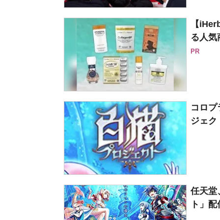
【iH
る人気
PR
コロプ
ジェク
任天堂
ト」配信