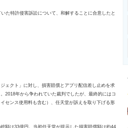
ニクス専門サイト
電子設計の基本と応用
エネルギーの専
ていた特許侵害訴訟について、和解することに合意したと
ジェクト」に対し、損害賠償とアプリ配信差し止めを求
）。2018年から争われていた裁判でしたが、最終的にはコ
ライセンス使用料も含む）、任天堂が訴えを取り下げる形
総額は33億円。当初任天堂が提示した損害賠償額は約44