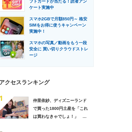
フトカードが当たる！読者アン
門メディア
建設×テクノロジーの最前線
ケート実施中
スマホ2GBで月額850円～ 格安
SIMをお得に使うキャンペーン
実施中！
スマホの写真／動画をもう一段
安全に 買い切りクラウドストレ
ージ
アクセスランキング
1
仲里依紗、ディズニーランド
で買った1800円土産を「これ
は買わなきゃでしょ！」
「すっごい上手お買い物」と