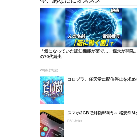
今、あなたにオススメ
「気になっていた認知機能が菌で…」森永が開発
の70代続出
PR(森永乳業)
コロプラ、任天堂に配信停止を求めら
スマホ2GBで月額850円～ 格安S
PR(IIJmio)