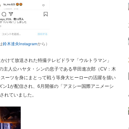
は
鈴木達央Instagram
から）
7年にかけて放送された特撮テレビドラマ「ウルトラマン」
版の主人公ハヤタ・シンの息子である早田進次郎（CV：木
ンスーツを身にまとって戦う等身大ヒーローの活躍を描い
話のシーズン1が配信され、6月開催の「アヌシー国際アニメーシ
表されていました。