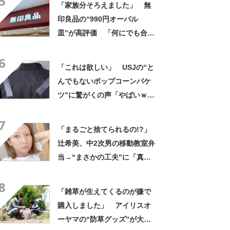
5
「家族分そろえました」 無
印良品の“990円オーバル
皿”が高評価 「何にでも合
う」「盛り付けるだけでカフ
6
ェっぽくなってお気に入り」
「これは欲しい」 USJの“と
んでもないポップコーンバケ
ツ”に驚がくの声「やばいｗ
ｗ」「天才的発想」
7
「まるごと捨てられるの!?」
辻希美、中2次男の移動教室弁
当→“まさかの工夫”に「真似
したい！」「その手があった
8
かー！」
「雑草が生えてくるのが嫌で
購入しました」 アイリスオ
ーヤマの“防草グッズ”が大人