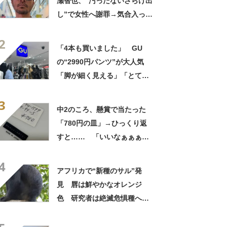
瀬智也、“汚ったないさらけ出
し”で女性へ謝罪→気合入った
髪形に反響も…… 「長瀬な
2
ら私が許す」「あれはネ
「4本も買いました」 GU
タ？」
の“2990円パンツ”が大人気
「脚が細く見える」「とても
柔らかく履き心地抜群」「仕
3
事でもプライベートでも重宝
中2のころ、懸賞で当たった
します」
「780円の皿」→ひっくり返
すと…… 「いいなぁぁぁぁ
ぁ！」まさかのお宝に「胸熱
4
ですね……」
アフリカで“新種のサル”発
見 唇は鮮やかなオレンジ
色 研究者は絶滅危惧種への
分類も提案【海外】