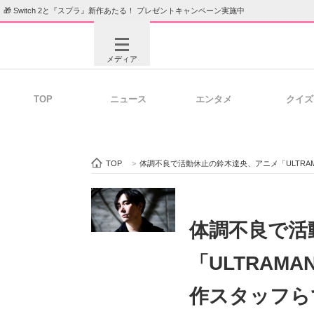
🎁 Switch 2と『スプラ』新作あたる！ プレゼントキャンペーン実施中
メディア
TOP
ニュース
エンタメ
クイズ
注目記事を集めた総合ページ
ITの今
TOP
>
体調不良で活動休止の鈴木達央、アニメ「ULTR
ビジネスと働き方のヒント
AI活用
体調不良で活
「ULTRAM
ITエンジニア向け専門サイト
企業向けI
作スタッフら