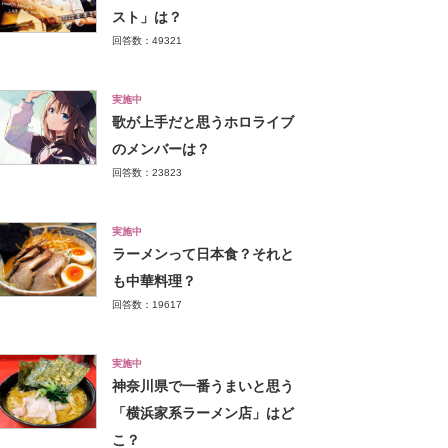
スト」は？
回答数：49321
実施中
歌が上手だと思うホロライブ
のメンバーは？
回答数：23823
実施中
ラーメンって日本食？それと
も中華料理？
回答数：19617
実施中
神奈川県で一番うまいと思う
「横浜家系ラーメン店」はど
こ？