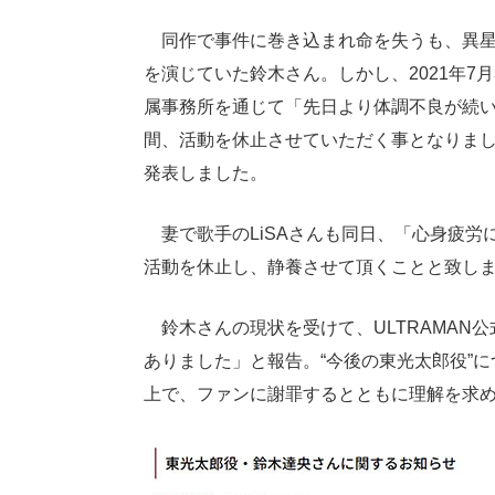
同作で事件に巻き込まれ命を失うも、異星
を演じていた鈴木さん。しかし、2021年7
属事務所を通じて「先日より体調不良が続
間、活動を休止させていただく事となりま
発表しました。
妻で歌手のLiSAさんも同日、「心身疲労
活動を休止し、静養させて頂くことと致し
鈴木さんの現状を受けて、ULTRAMAN
ありました」と報告。“今後の東光太郎役”
上で、ファンに謝罪するとともに理解を求