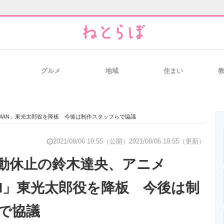
グルメ
地域
住まい
と未来を見通す
スマホと通信の最新トレンド
進化するPCとデ
AMAN」東光太郎役を降板 今後は制作スタッフらで協議
のいまが分かる
企業ITのトレンドを詳説
経営リーダーの
2021/08/06 19:55（公開）
2021/08/06 19:55（更新）
動休止の鈴木達央、アニメ
AN」東光太郎役を降板 今後は制
T製品の総合サイト
IT製品の技術・比較・事例
製造業のIT導入
で協議