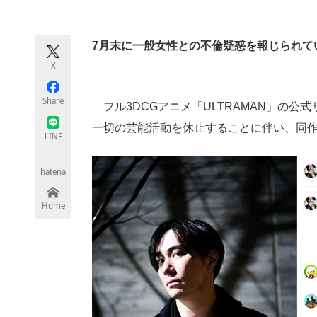
モノづくり技術者専門サイト
エレクトロ
7月末に一般女性との不倫疑惑を報じられて
X
ちょっと気になるネットの話題
Share
フル3DCGアニメ「ULTRAMAN」の公式
一切の芸能活動を休止することに伴い、同
LINE
hatena
Home