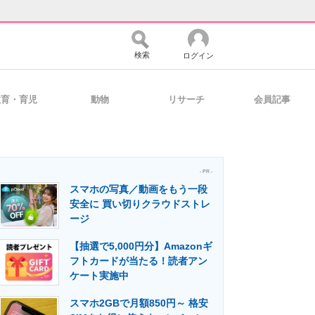
検索
ログイン
教育・育児
動物
リサーチ
会員記事
バイスの未来
好きが集まる 比べて選べる
- PR -
スマホの写真／動画をもう一段
コミュニティ
マーケ×ITの今がよく分かる
安全に 買い切りクラウドストレ
ージ
【抽選で5,000円分】Amazonギ
・活用を支援
フトカードが当たる！読者アン
ケート実施中
スマホ2GBで月額850円～ 格安