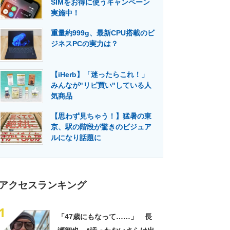
SIMをお得に使うキャンペーン
門メディア
建設×テクノロジーの最前線
実施中！
重量約999g、最新CPU搭載のビ
ジネスPCの実力は？
【iHerb】「迷ったらこれ！」
みんなが"リピ買い"している人
気商品
【思わず見ちゃう！】猛暑の東
京、駅の階段が驚きのビジュア
ルになり話題に
アクセスランキング
1
「47歳にもなって……」 長