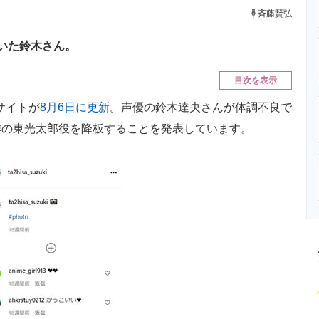
ニクス専門サイト
電子設計の基本と応用
エネルギーの専
斉藤賢弘
いた鈴木さん。
目次を表示
サイトが
8月6日に更新
。声優の鈴木達央さんが体調不良で
作の東光太郎役を降板することを発表しています。