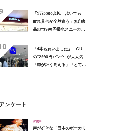
気 「今回で3度目の購入」
9
「施工が楽で簡単」
「1万5000歩以上歩いても、
疲れ具合が全然違う」無印良
品の“3990円撥水スニーカ
ー”に「もう何足目かわからな
10
い」「パンツでもスカートで
「4本も買いました」 GU
も合う」の声
の“2990円パンツ”が大人気
「脚が細く見える」「とても
柔らかく履き心地抜群」「仕
事でもプライベートでも重宝
します」
アンケート
実施中
声が好きな「日本のボーカリ