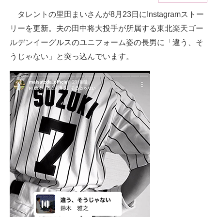
タレントの里田まいさんが8月23日にInstagramストー
ITの今と未来を見通す
リーを更新。夫の田中将大投手が所属する東北楽天ゴー
スマホと通信の最新トレンド
ルデンイーグルスのユニフォーム姿の長男に「違う、そ
うじゃない」と突っ込んでいます。
進化するPCとデバイスの未来
好きが集まる 比べて選べる
ビジネスと働き方のヒント
AI活用のいまが分かる
企業ITのトレンドを詳説
経営リーダーのコミュニティ
マーケ×ITの今がよく分かる
ITエンジニア向け専門サイト