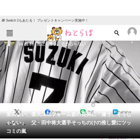
🎁 Switch 2もあたる！ プレゼントキャンペーン実施中！
ねとらぼメニュー
TOP
ニュース
エンタメ
クイズ
グルメ
地域
住まい
教育・育児
動物
リサーチ
2021/08/25 08:00（公開）
X
Share
LINE
hatena
会員記事
里田まい、楽天ユニフォーム姿の長男に「違う、そうじ
ゃない」 父・田中将大選手そっちのけの推し愛にツッ
パパ……。
メディア
コミの嵐
目次を表示
注目記事を集めた総合ページ