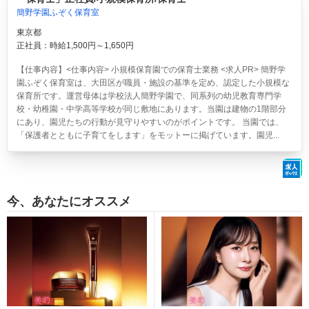
簡野学園ふぞく保育室
東京都
正社員：時給1,500円～1,650円
【仕事内容】<仕事内容> 小規模保育園での保育士業務 <求人PR> 簡野学
園ふぞく保育室は、大田区が職員・施設の基準を定め、認定した小規模な
保育所です。運営母体は学校法人簡野学園で、同系列の幼児教育専門学
校・幼稚園・中学高等学校が同じ敷地にあります。当園は建物の1階部分
にあり、園児たちの行動が見守りやすいのがポイントです。 当園では、
「保護者とともに子育てをします」をモットーに掲げています。園児...
今、あなたにオススメ