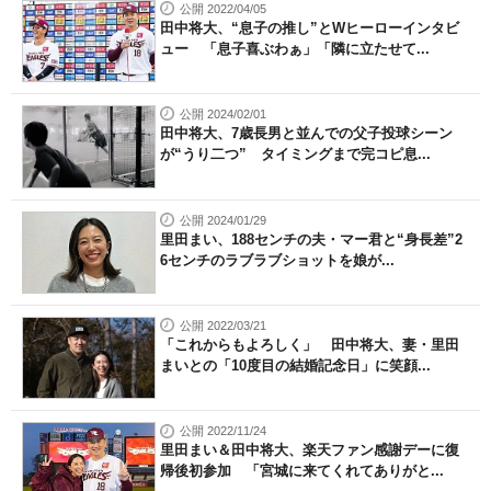
公開 2022/04/05
田中将大、“息子の推し”とWヒーローインタビ
ュー 「息子喜ぶわぁ」「隣に立たせて...
公開 2024/02/01
田中将大、7歳長男と並んでの父子投球シーン
が“うり二つ” タイミングまで完コピ息...
公開 2024/01/29
里田まい、188センチの夫・マー君と“身長差”2
6センチのラブラブショットを娘が...
公開 2022/03/21
「これからもよろしく」 田中将大、妻・里田
まいとの「10度目の結婚記念日」に笑顔...
公開 2022/11/24
里田まい＆田中将大、楽天ファン感謝デーに復
帰後初参加 「宮城に来てくれてありがと...