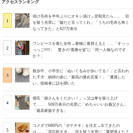
アクセスランキング
掛け毛布を半年ぶりにオキシ漬け→翌朝見たら…… 目
1
を疑う光景に「嘘だと言ってくれ」「うちの毛布も怖く
なってきた」と627万表示
ワンピースを着た女性→着物に着替えると……「すっっ
2
っっご!!!!!」 驚きの“着痩せ姿”に「同一人物なのです
か？」
散歩中、小学生に「ぬいぐるみが歩いてる！」と言われ
3
た子犬 納得の姿に「最高の褒め言葉！」「遭遇した
い」投稿者に話を聞いた
彼氏「娘さんをください！」→父は拳を振り上げ
4
て…… 509万表示の光景に「めちゃいいお義父さん」
「最高家族すぎる」
コメダで680円の「ポテチキ」を注文→出てきたの
5
は……「逆詐欺すぎ」 目を疑う光景に「量間違えた？