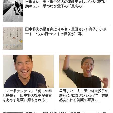
里田まい、夫・田中将大のほほ笑ましい“パパ姿”に
胸キュン 手つなぎ父子の「最高の...
田中将大の愛妻家ぶりを妻・里田まいと息子がレポ
ート “父の日”テストの回答が「尊...
「マー君デレデレ」「何この幸
里田まい、夫・田中将大投手の
せ映像」 田中将大投手が長女
勝利に“歓喜ダンシング” 躍動
をあやす動画に癒やされる...
感あふれる笑顔の写真に...