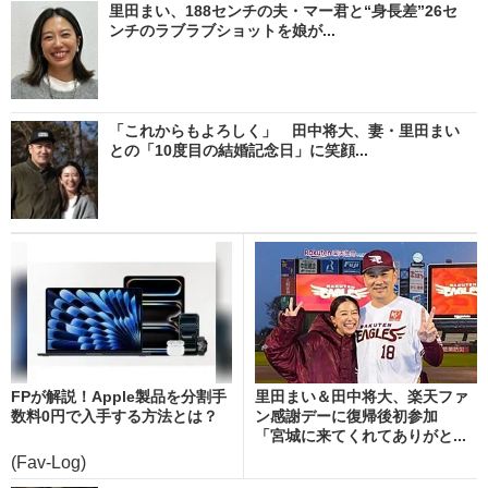
里田まい、188センチの夫・マー君と“身長差”26セ
ンチのラブラブショットを娘が...
「これからもよろしく」 田中将大、妻・里田まい
との「10度目の結婚記念日」に笑顔...
FPが解説！Apple製品を分割手
里田まい＆田中将大、楽天ファ
数料0円で入手する方法とは？
ン感謝デーに復帰後初参加
「宮城に来てくれてありがと...
(Fav-Log)