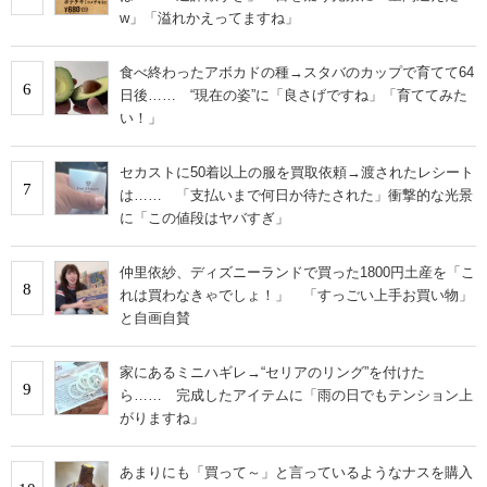
w」「溢れかえってますね」
食べ終わったアボカドの種→スタバのカップで育てて64
6
日後…… “現在の姿”に「良さげですね」「育ててみた
い！」
セカストに50着以上の服を買取依頼→渡されたレシート
7
は…… 「支払いまで何日か待たされた」衝撃的な光景
に「この値段はヤバすぎ」
仲里依紗、ディズニーランドで買った1800円土産を「こ
8
れは買わなきゃでしょ！」 「すっごい上手お買い物」
と自画自賛
家にあるミニハギレ→“セリアのリング”を付けた
9
ら…… 完成したアイテムに「雨の日でもテンション上
がりますね」
あまりにも「買って～」と言っているようなナスを購入