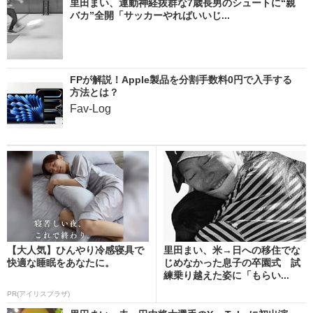
里田まい、運動神経抜群な7歳長男のシュートに“親
バカ”全開「サッカーやればいいじ...
FPが解説！Apple製品を分割手数料0円で入手する
方法とは？
Fav-Log
【大人気】ひんやり冷感寝具で
里田まい、米→日への移住でな
快適な睡眠をあなたに。
じめなかった息子の卒園式 試
練乗り越えた姿に「もらい...
PR(アイリスプラザ)