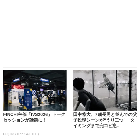
FINCHI主催「IVS2026」トーク
田中将大、7歳長男と並んでの父
セッションが話題に！
子投球シーンが“うり二つ” タ
イミングまで完コピ息...
PR(FINCHI on GOETHE)