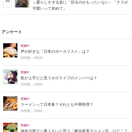
10
→愛らしすぎる姿に「切るのがもったいない」「ナスが
可愛いって初めて」
アンケート
実施中
声が好きな「日本のボーカリスト」は？
回答数：49548
実施中
歌が上手だと思うホロライブのメンバーは？
回答数：23888
実施中
ラーメンって日本食？それとも中華料理？
回答数：19666
実施中
神奈川県で一番うまいと思う「横浜家系ラーメン店」はどこ？