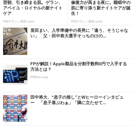
翌朝、引き締まる肌。ゲラン、
修復力が高まる夜に。睡眠中の
アベイユ・ロイヤルの新ナイト
肌に寄り添う新ナイトケアが誕
ケア
生！
PR(ゲラン｜美的.com)
PR(ゲラン｜美的.com)
里田まい、入学準備中の長男に「違う、そうじゃな
い」 父・田中将大選手そっちのけの...
FPが解説！Apple製品を分割手数料0円で入手する
方法とは？
PR(Fav-Log)
田中将大、“息子の推し”とWヒーローインタビュ
ー 「息子喜ぶわぁ」「隣に立たせて...