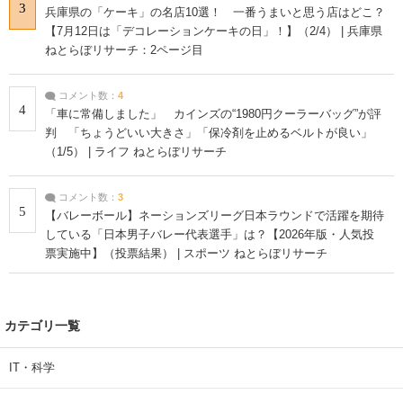
3
兵庫県の「ケーキ」の名店10選！ 一番うまいと思う店はどこ？
【7月12日は「デコレーションケーキの日」！】（2/4） | 兵庫県
ねとらぼリサーチ：2ページ目
コメント数：
4
4
「車に常備しました」 カインズの“1980円クーラーバッグ”が評
判 「ちょうどいい大きさ」「保冷剤を止めるベルトが良い」
（1/5） | ライフ ねとらぼリサーチ
コメント数：
3
5
【バレーボール】ネーションズリーグ日本ラウンドで活躍を期待
している「日本男子バレー代表選手」は？【2026年版・人気投
票実施中】（投票結果） | スポーツ ねとらぼリサーチ
カテゴリ一覧
IT・科学