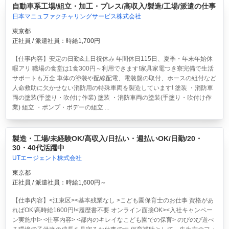
自動車系工場/組立・加工・プレス/高収入/製造/工場/派遣の仕事
日本マニュファクチャリングサービス株式会社
東京都
正社員 / 派遣社員：時給1,700円
【仕事内容】安定の日勤&土日祝休み 年間休日115日、夏季・年末年始休
暇アリ 職場の食堂は1食300円～利用できます!家具家電つき寮完備で生活
サポートも万全 車体の塗装や配線配電、電装盤の取付、ホースの組付など
人命救助に欠かせない消防用の特殊車両を製造しています! 塗装 ・消防車
両の塗装(手塗り・吹付け作業) 塗装 ・消防車両の塗装(手塗り・吹付け作
業) 組立 ・ポンプ・ボデーの組立 ...
製造・工場/未経験OK/高収入/日払い・週払いOK/日勤/20・
30・40代活躍中
UTエージェント株式会社
東京都
正社員 / 派遣社員：時給1,600円～
【仕事内容】<江東区><基本残業なし >こども園保育士のお仕事 資格があ
ればOK!高時給1600円!<履歴書不要 オンライン面接OK><入社キャンペー
ン実施中!> <仕事内容> <都内のキレイなこども園での保育> のびのび遊べ