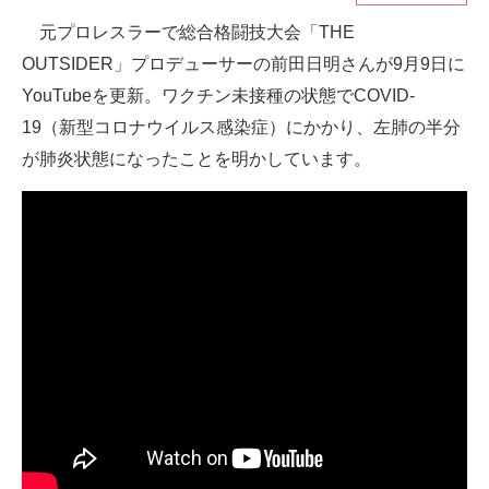
元プロレスラーで総合格闘技大会「THE
ITの今と未来を見通す
OUTSIDER」プロデューサーの前田日明さんが9月9日に
スマホと通信の最新トレンド
YouTubeを更新。ワクチン未接種の状態でCOVID-
19（新型コロナウイルス感染症）にかかり、左肺の半分
進化するPCとデバイスの未来
が肺炎状態になったことを明かしています。
好きが集まる 比べて選べる
ビジネスと働き方のヒント
AI活用のいまが分かる
企業ITのトレンドを詳説
経営リーダーのコミュニティ
マーケ×ITの今がよく分かる
ITエンジニア向け専門サイト