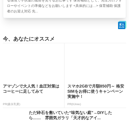
る環境で子供達の成長を見守るお仕事です 保育補助として、先生方のフォ
ローやイベントの準備などをお願いします <具体的には…> 保育補助 保護
者のお迎え対応 先...
今、あなたにオススメ
アマゾンで大人気！血圧対策は
スマホ2GBで月額850円～ 格安
コーヒーに足してみて
SIMをお得に使うキャンペーン
実施中！
PR(森永乳業)
PR(IIJmio)
ただ砕石を敷いていた“味気ない庭”→DIYした
ら…… 雰囲気ガラリ「天才的なアイ...