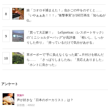
くならない」
娘「コオロギ捕まえた！」虫かごの中をのぞくと……
8
「いやぁぁあ！！！」“衝撃事実”が160万再生「知らぬが
仏」
「買って大正解！」 LeSportsac（レスポートサック）
9
の“ミニショルダーバッグ”が高評価 「軽いし、しっか
りした作り」「持っているだけで気分があがる」
草ボーボーで“手に負えなくなった庭”→片付けを頼んだ
10
ら…… 「さっぱりしましたね」「見応えありました」
「ホントに良かった」
アンケート
実施中
声が好きな「日本のボーカリスト」は？
回答数：49502