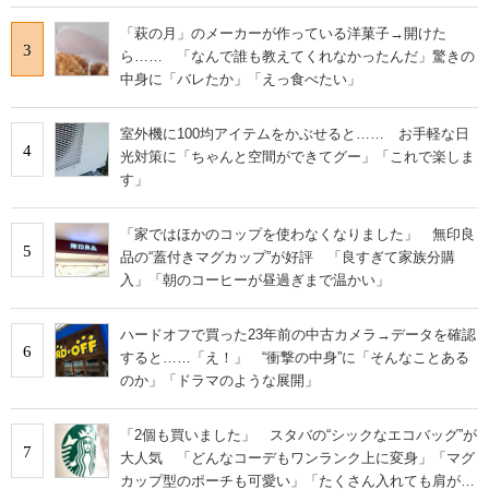
「萩の月」のメーカーが作っている洋菓子→開けた
3
ら…… 「なんで誰も教えてくれなかったんだ」驚きの
中身に「バレたか」「えっ食べたい」
室外機に100均アイテムをかぶせると…… お手軽な日
4
光対策に「ちゃんと空間ができてグー」「これで楽しま
す」
「家ではほかのコップを使わなくなりました」 無印良
5
品の“蓋付きマグカップ”が好評 「良すぎて家族分購
入」「朝のコーヒーが昼過ぎまで温かい」
ハードオフで買った23年前の中古カメラ→データを確認
6
すると……「え！」 “衝撃の中身”に「そんなことある
のか」「ドラマのような展開」
「2個も買いました」 スタバの“シックなエコバッグ”が
7
大人気 「どんなコーデもワンランク上に変身」「マグ
カップ型のポーチも可愛い」「たくさん入れても肩が痛