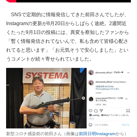
企業向けIT製品の総合サイト
SNSで定期的に情報発信してきた前田さんでしたが、
IT製品の技術・比較・事例
Instagramの更新が8月20日からしばらく途絶。2週間近
くたった9月1日の投稿には、異変を察知したファンから
製造業のIT導入・活用を支援
「暫く情報発信されてないんで、私も含めて皆様心配さ
モノづくり技術者専門サイト
れてると思います」「お元気そうで安心しました」とい
うコメントが続々寄せられていました。
エレクトロニクス専門サイト
電子設計の基本と応用
エネルギーの専門メディア
建設×テクノロジーの最前線
ちょっと気になるネットの話題
新型コロナ感染前の前田さん（画像は
前田日明Instagram
から）