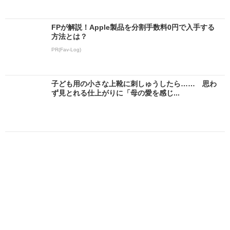
FPが解説！Apple製品を分割手数料0円で入手する
方法とは？
PR(Fav-Log)
子ども用の小さな上靴に刺しゅうしたら…… 思わ
ず見とれる仕上がりに「母の愛を感じ...