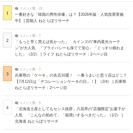
コメント数：
21
1
一番好きな「韓国の男性俳優」は？【2026年版・人気投票実施
中】 | 芸能人 ねとらぼリサーチ
コメント数：
7
2
「もっと早く買えば良かった」 カインズの“車内遮光カーテ
ン”が大人気 「プライバシーも保てて安心」「ぐっすり眠れま
した」（2/2） | ライフ ねとらぼリサーチ：2ページ目
コメント数：
7
3
兵庫県の「ケーキ」の名店10選！ 一番うまいと思う店はどこ？
【7月12日は「デコレーションケーキの日」！】（2/4） | 兵庫県
ねとらぼリサーチ：2ページ目
コメント数：
5
4
「北海道土産としてもセンス抜群」六花亭の“店舗限定”お菓子が
人気 「こんなの初めて」「箱買いするべきだった」（1/2） |
北海道 ねとらぼリサーチ