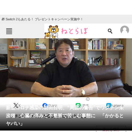
🎁 Switch 2もあたる！ プレゼントキャンペーン実施中！
ねとらぼメニュー
TOP
ニュース
エンタメ
クイズ
グルメ
地域
住まい
教育・育児
動物
リサーチ
2021/09/09 19:35（公開）
X
Share
LINE
hatena
会員記事
新型コロナ感染の前田日明、“周囲の警告”でワクチン未
接種 心臓の痛みと不整脈で苦しむ事態に 「かかると
ワクチンの「不備」を伝えられたとのこと。
メディア
ヤバい」
目次を表示
注目記事を集めた総合ページ