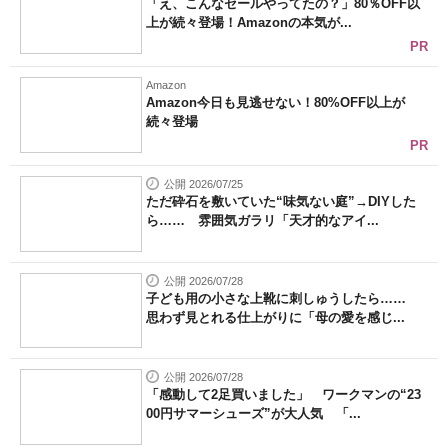
「え、こんなセールやってたの？」80％OFF以
上が続々登場！Amazonの本気が...
PR
Amazon
Amazon今日も見逃せない！80%OFF以上が
続々登場
PR
公開 2026/07/25
ただ砕石を敷いていた“味気ない庭”→DIYした
ら…… 雰囲気ガラリ「天才的なアイ...
公開 2026/07/28
子ども用の小さな上靴に刺しゅうしたら……
思わず見とれる仕上がりに「母の愛を感じ...
公開 2026/07/28
「感動して2足買いました」 ワークマンの“23
00円サマーシューズ”が大人気 「...