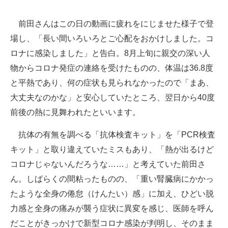
前田さんはこの日の動画に疲れをにじませた様子で登
場し、「長い間いろいろとご心配をおかけしました。コ
ロナに感染しました」と告白。8月上旬に親交の深い人
物からコロナ発症の連絡を受けたものの、体温は36.8度
と平熱であり、何の症状も見られなかったので「まあ、
大丈夫なのかな」と安心していたところ、翌日から40度
前後の熱に見舞われたといいます。
抗体の有無を調べる「抗体検査キット」を「PCR検査
キット」と取り違えていたミスもあり、「熱が出るけど
コロナじゃないんだろうな……」と考えていた前田さ
ん。しばらくの間粘ったものの、「重い腎臓病にかかっ
たような全身の倦怠（けんたい）感」に加え、ひどい脱
力感と全身の痛みが襲う症状に異変を感じ、医師を呼ん
だことがきっかけで新型コロナ感染が判明し、そのまま