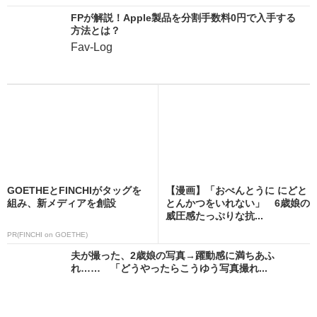
FPが解説！Apple製品を分割手数料0円で入手する
方法とは？
Fav-Log
GOETHEとFINCHIがタッグを
【漫画】「おべんとうに にどと
組み、新メディアを創設
とんかつをいれない」 6歳娘の
威圧感たっぷりな抗...
PR(FINCHI on GOETHE)
夫が撮った、2歳娘の写真→躍動感に満ちあふ
れ…… 「どうやったらこうゆう写真撮れ...