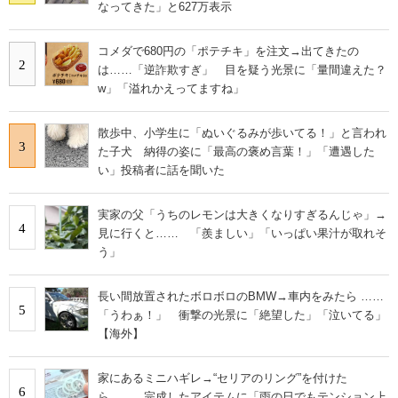
なってきた」と627万表示
コメダで680円の「ポテチキ」を注文→出てきたの
2
は……「逆詐欺すぎ」 目を疑う光景に「量間違えた？
w」「溢れかえってますね」
散歩中、小学生に「ぬいぐるみが歩いてる！」と言われ
3
た子犬 納得の姿に「最高の褒め言葉！」「遭遇した
い」投稿者に話を聞いた
実家の父「うちのレモンは大きくなりすぎるんじゃ」→
4
見に行くと…… 「羨ましい」「いっぱい果汁が取れそ
う」
長い間放置されたボロボロのBMW→車内をみたら ……
5
「うわぁ！」 衝撃の光景に「絶望した」「泣いてる」
【海外】
家にあるミニハギレ→“セリアのリング”を付けた
6
ら…… 完成したアイテムに「雨の日でもテンション上