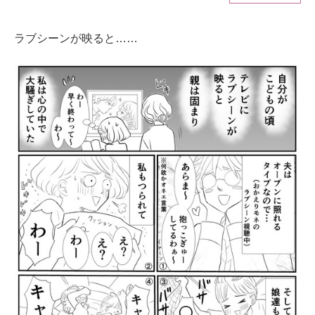
ITの今と未来を見通す
ラブシーンが映ると……
スマホと通信の最新トレンド
進化するPCとデバイスの未来
好きが集まる 比べて選べる
ビジネスと働き方のヒント
AI活用のいまが分かる
企業ITのトレンドを詳説
経営リーダーのコミュニティ
マーケ×ITの今がよく分かる
ITエンジニア向け専門サイト