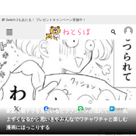
🎁 Switch 2もあたる！ プレゼントキャンペーン実施中！
ねとらぼメニュー
TOP
ニュース
エンタメ
クイズ
グルメ
地域
住まい
教育・育児
動物
リサーチ
2021/09/10 08:30（公開）
X
Share
LINE
hatena
会員記事
家族で朝ドラを見ているとラブシーンが流れて…… 気
まずくなるかと思いきやみんなでワチャワチャと楽しむ
キュンキュンを思いっきり発散！
メディア
漫画にほっこりする
目次を表示
注目記事を集めた総合ページ