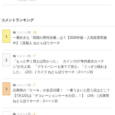
コメントランキング
コメント数：
21
1
一番好きな「韓国の男性俳優」は？【2026年版・人気投票実施
中】 | 芸能人 ねとらぼリサーチ
コメント数：
7
2
「もっと早く買えば良かった」 カインズの“車内遮光カーテ
ン”が大人気 「プライバシーも保てて安心」「ぐっすり眠れま
した」（2/2） | ライフ ねとらぼリサーチ：2ページ目
コメント数：
7
3
兵庫県の「ケーキ」の名店10選！ 一番うまいと思う店はどこ？
【7月12日は「デコレーションケーキの日」！】（2/4） | 兵庫県
ねとらぼリサーチ：2ページ目
コメント数：
4