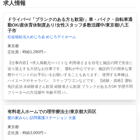
求人情報
ドライバー/「ブランクのある方も歓迎/」車・バイク・自転車通
勤OK/産休育休制度あり!女性スタッフ多数活躍中/東京都/八王
子市
社会福祉法人めじろ会 めじろデイホーム
東京都
正社員：時給1,280円～
【仕事内容】<求人掲載元>バイトな 利用者さまを自宅と施設の間で安全に
送り迎えする大切なお仕事です。 運転が中心ですが、施設内での簡単な業
務やイベントのお手伝いをお願いすることもあります。 使用する車種は、
ハイエースやキャラバン、ステップワゴンなどです。 【経験・資格】運転
免許必須 未経験者さん歓迎 経験者さん歓迎 ブランクがある方OK 学歴不問
フリーターの方活躍中 年齢不問 パ...
有料老人ホームでの理学療法士/東京都大田区
愛の家みらい訪問看護ステーション 大森
東京都
正社員：時給3,000円～