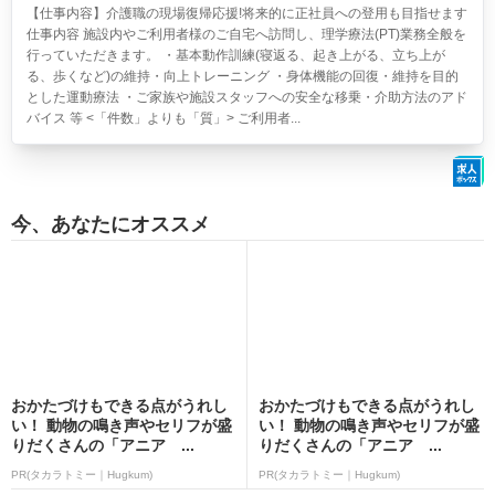
【仕事内容】介護職の現場復帰応援!将来的に正社員への登用も目指せます
仕事内容 施設内やご利用者様のご自宅へ訪問し、理学療法(PT)業務全般を
行っていただきます。 ・基本動作訓練(寝返る、起き上がる、立ち上が
る、歩くなど)の維持・向上トレーニング ・身体機能の回復・維持を目的
とした運動療法 ・ご家族や施設スタッフへの安全な移乗・介助方法のアド
バイス 等 <「件数」よりも「質」> ご利用者...
今、あなたにオススメ
おかたづけもできる点がうれし
おかたづけもできる点がうれし
い！ 動物の鳴き声やセリフが盛
い！ 動物の鳴き声やセリフが盛
りだくさんの「アニア ...
りだくさんの「アニア ...
PR(タカラトミー｜Hugkum)
PR(タカラトミー｜Hugkum)