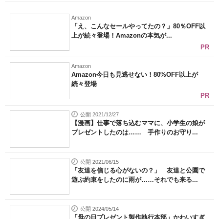
Amazon
「え、こんなセールやってたの？」80％OFF以
上が続々登場！Amazonの本気が...
PR
Amazon
Amazon今日も見逃せない！80%OFF以上が
続々登場
PR
公開 2021/12/27
【漫画】仕事で落ち込むママに、小学生の娘が
プレゼントしたのは…… 手作りのお守り...
公開 2021/06/15
「友達を信じる心がないの？」 友達と公園で
遊ぶ約束をしたのに雨が……それでも来る...
公開 2024/05/14
「母の日プレゼント製作執行本部」かわいすぎ