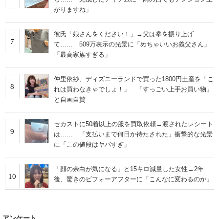
がりますね」
彼氏「娘さんをください！」→父は拳を振り上げ
7
て…… 509万表示の光景に「めちゃいいお義父さん」
「最高家族すぎる」
仲里依紗、ディズニーランドで買った1800円土産を「こ
8
れは買わなきゃでしょ！」 「すっごい上手お買い物」
と自画自賛
セカストに50着以上の服を買取依頼→渡されたレシート
9
は…… 「支払いまで何日か待たされた」衝撃的な光景
に「この値段はヤバすぎ」
「顔の余白が気になる」と15キロ減量した女性→2年
10
後、驚きのビフォーアフターに「こんなに変わるのか」
アンケート