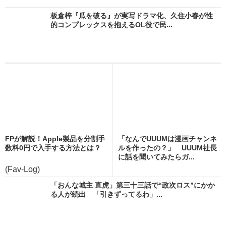
板倉梓『瓜を破る』が実写ドラマ化、久住小春が性
的コンプレックスを抱えるOL役で民...
FPが解説！Apple製品を分割手
「なんでUUUMは漫画チャンネ
数料0円で入手する方法とは？
ルを作ったの？」 UUUM社長
に話を聞いてみたらガ...
(Fav-Log)
「おんな城主 直虎」第三十三話で“政次ロス”にかか
る人が続出 「引きずってるわ」...