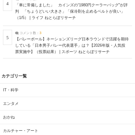
4
「車に常備しました」 カインズの“1980円クーラーバッグ”が評
判 「ちょうどいい大きさ」「保冷剤を止めるベルトが良い」
（1/5） | ライフ ねとらぼリサーチ
コメント数：
3
5
【バレーボール】ネーションズリーグ日本ラウンドで活躍を期待
している「日本男子バレー代表選手」は？【2026年版・人気投
票実施中】（投票結果） | スポーツ ねとらぼリサーチ
カテゴリ一覧
IT・科学
エンタメ
おかね
カルチャー・アート