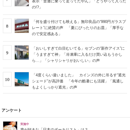
表示「普通に乗って走ってたやん」「どうやって入った
の!?」
「何を盛り付けても映える」無印良品の“990円ガラスプ
8
レート”に絶賛の声 「夏にぴったりのお皿」「厚手な
ので安定感ある」
「おいしすぎて白目むいてる」セブンの“新作アイス”に
9
「うますぎて神」「冷凍庫に入るだけ買い込もうかし
ら…」「シャリシャリがおいしい」の声
「4度くらい違いました」 カインズの外に吊るす“遮光
10
シェード”が高評価 「今年の酷暑にも活躍」「風通し
もよくしっかり遮光」の声
アンケート
実施中
声が好きな「日本のボーカリスト」は？