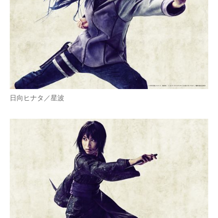
日向ヒナタ／星波