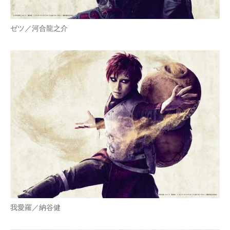
ゼツ／河合龍之介
我愛羅／納谷健