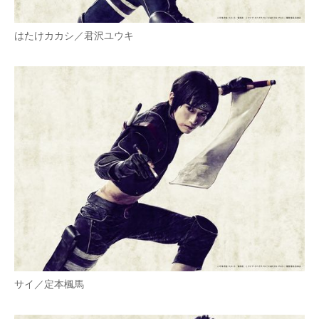
はたけカカシ／君沢ユウキ
サイ／定本楓馬