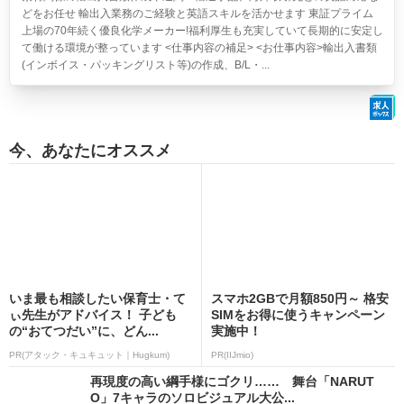
どをお任せ 輸出入業務のご経験と英語スキルを活かせます 東証プライム
上場の70年続く優良化学メーカー!福利厚生も充実していて長期的に安定し
て働ける環境が整っています <仕事内容の補足> <お仕事内容>輸出入書類
(インボイス・パッキングリスト等)の作成、B/L・...
今、あなたにオススメ
いま最も相談したい保育士・て
スマホ2GBで月額850円～ 格安
ぃ先生がアドバイス！ 子ども
SIMをお得に使うキャンペーン
の“おてつだい”に、どん...
実施中！
PR(アタック・キュキュット｜Hugkum)
PR(IIJmio)
再現度の高い綱手様にゴクリ…… 舞台「NARUT
O」7キャラのソロビジュアル大公...