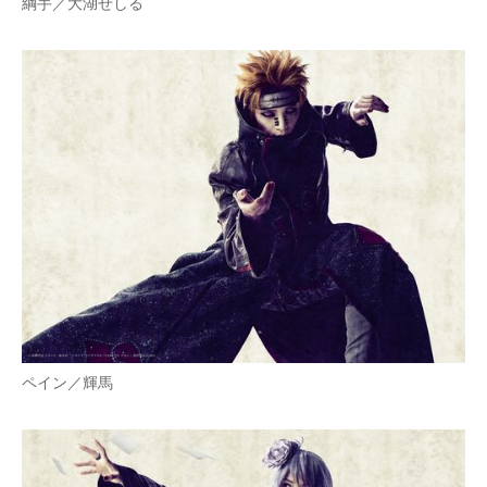
綱手／大湖せしる
ペイン／輝馬