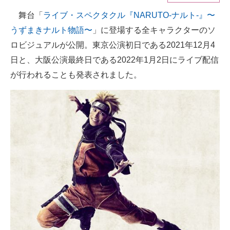
舞台「
ライブ・スペクタクル『NARUTO-ナルト-』〜
ITの今と未来を見通す
うずまきナルト物語〜
」に登場する全キャラクターのソ
スマホと通信の最新トレンド
ロビジュアルが公開。東京公演初日である2021年12月4
日と、大阪公演最終日である2022年1月2日にライブ配信
進化するPCとデバイスの未来
が行われることも発表されました。
好きが集まる 比べて選べる
ビジネスと働き方のヒント
AI活用のいまが分かる
企業ITのトレンドを詳説
経営リーダーのコミュニティ
マーケ×ITの今がよく分かる
ITエンジニア向け専門サイト