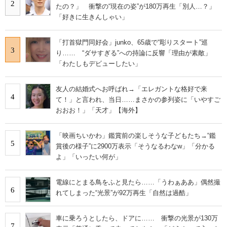
2
たの？」 衝撃の“現在の姿”が180万再生「別人…？」
「好きに生きんしゃい」
「打首獄門同好会」junko、65歳で“彫りスタート”巡
3
り…… “ダサすぎる”への持論に反響「理由が素敵」
「わたしもデビューしたい」
友人の結婚式へお呼ばれ→「エレガントな格好で来
4
て！」と言われ、当日……まさかの参列姿に「いやすご
おおお！」「天才」【海外】
「映画ちいかわ」鑑賞前の楽しそうな子どもたち→“鑑
5
賞後の様子”に2900万表示「そうなるわなw」「分かる
よ」「いったい何が」
電線にとまる鳥をふと見たら……「うわぁああ」偶然撮
6
れてしまった“光景”が92万再生「自然は過酷」
車に乗ろうとしたら、ドアに…… 衝撃の光景が130万
7