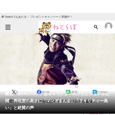
🎁 Switch 2もあたる！ プレゼントキャンペーン実施中！
ねとらぼメニュー
TOP
ニュース
エンタメ
クイズ
グルメ
地域
住まい
教育・育児
動物
リサーチ
2021/09/13 17:34（公開）
X
Share
LINE
hatena
会員記事
舞台「NARUTO」、全キャラクターのソロビジュアル公
開 再現度の高さに「マンガまんま」「クオリティー高
公式YouTubeチャンネルではキャストコメントも配信。
メディア
い」と絶賛の声
目次を表示
注目記事を集めた総合ページ