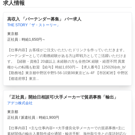
求人情報
高収入 「バーテンダー募集」 バー求人
THE STORY「ザ・ストーリー」
東京都
正社員：時給1,650円～
【仕事内容】お客様がご注文いただいたドリンクを作っていただきます。
バーテンダーとしての勤務経験がある方は即戦力としてご活躍いただけま
す。 【経験・資格】20歳以上 未経験の方も全然OK 経験・経歴不問 異業
種からの転職も歓迎 【給与】時給1,650円～ 【求人番号】125026/job_b/
【勤務地】東京都中野区中野5-56-10第98東京ビル 4F 【市区町村】中野区
【都道府県】東京...
「正社員」開始日相談可/大手メーカーで貿易事務「輸出」
アデコ株式会社
東京都
正社員 / 派遣社員：時給1,900円
【仕事内容】<主な仕事内容> <大手優良化学メーカーでの貿易事務>主に
素材関係の輸出入書類作成や通関・輸送手配、海外取引先との英語対応な