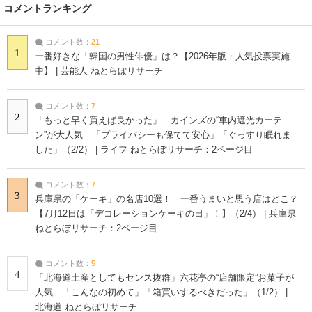
コメントランキング
コメント数：
21
1
一番好きな「韓国の男性俳優」は？【2026年版・人気投票実施
中】 | 芸能人 ねとらぼリサーチ
コメント数：
7
2
「もっと早く買えば良かった」 カインズの“車内遮光カーテ
ン”が大人気 「プライバシーも保てて安心」「ぐっすり眠れま
した」（2/2） | ライフ ねとらぼリサーチ：2ページ目
コメント数：
7
3
兵庫県の「ケーキ」の名店10選！ 一番うまいと思う店はどこ？
【7月12日は「デコレーションケーキの日」！】（2/4） | 兵庫県
ねとらぼリサーチ：2ページ目
コメント数：
5
4
「北海道土産としてもセンス抜群」六花亭の“店舗限定”お菓子が
人気 「こんなの初めて」「箱買いするべきだった」（1/2） |
北海道 ねとらぼリサーチ