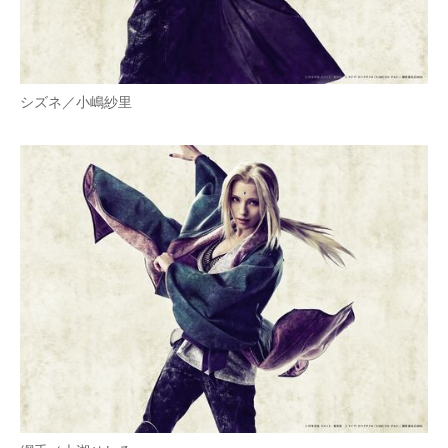
シズネ／小嶋紗里