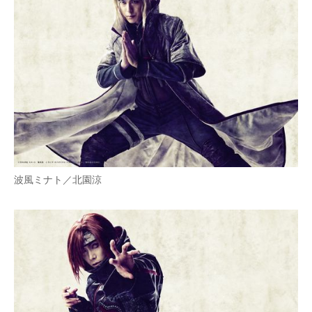
波風ミナト／北園涼