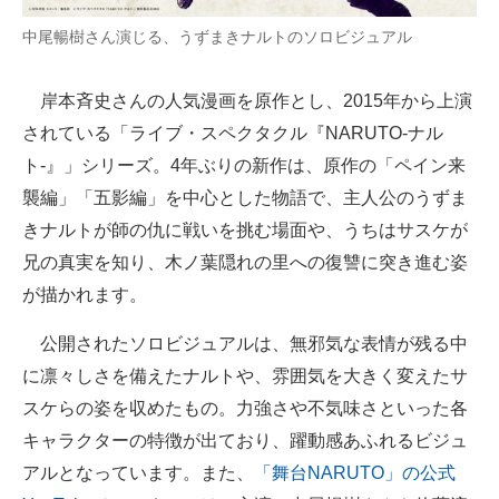
企業向けIT製品の総合サイト
中尾暢樹さん演じる、うずまきナルトのソロビジュアル
IT製品の技術・比較・事例
岸本斉史さんの人気漫画を原作とし、2015年から上演
製造業のIT導入・活用を支援
されている「ライブ・スペクタクル『NARUTO-ナル
ト-』」シリーズ。4年ぶりの新作は、原作の「ペイン来
モノづくり技術者専門サイト
襲編」「五影編」を中心とした物語で、主人公のうずま
エレクトロニクス専門サイト
きナルトが師の仇に戦いを挑む場面や、うちはサスケが
兄の真実を知り、木ノ葉隠れの里への復讐に突き進む姿
電子設計の基本と応用
が描かれます。
エネルギーの専門メディア
公開されたソロビジュアルは、無邪気な表情が残る中
建設×テクノロジーの最前線
に凛々しさを備えたナルトや、雰囲気を大きく変えたサ
スケらの姿を収めたもの。力強さや不気味さといった各
ちょっと気になるネットの話題
キャラクターの特徴が出ており、躍動感あふれるビジュ
アルとなっています。また、
「舞台NARUTO」の公式