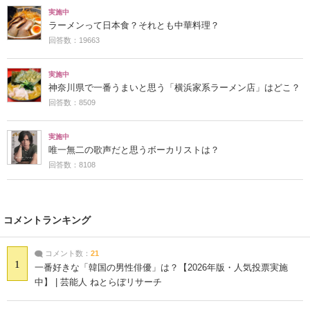
実施中
ラーメンって日本食？それとも中華料理？
回答数：19663
実施中
神奈川県で一番うまいと思う「横浜家系ラーメン店」はどこ？
回答数：8509
実施中
唯一無二の歌声だと思うボーカリストは？
回答数：8108
コメントランキング
コメント数：
21
1
一番好きな「韓国の男性俳優」は？【2026年版・人気投票実施
中】 | 芸能人 ねとらぼリサーチ