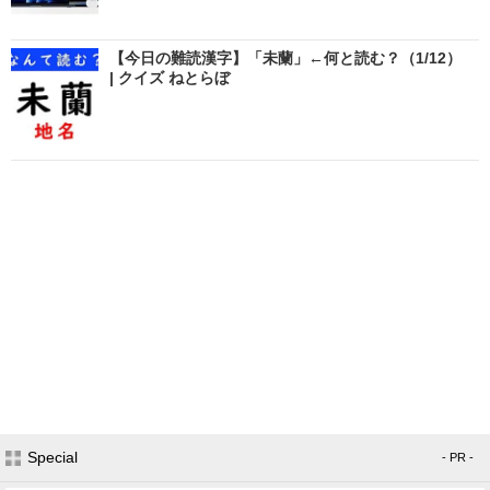
【今日の難読漢字】「未蘭」←何と読む？（1/12）
| クイズ ねとらぼ
Special
- PR -