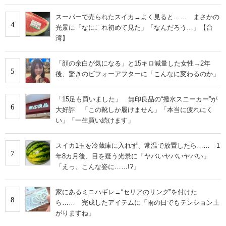
スーパーで売られたスイカ→よく見ると…… まさかの
4
光景に「なにこれ初めて見た」「なんだろう…」【台
湾】
「顔の余白が気になる」と15キロ減量した女性→2年
5
後、驚きのビフォーアフターに「こんなに変わるのか」
「15足も買いました」 無印良品の“撥水スニーカー”が
6
大好評 「この靴しか履けません」「本当に疲れにく
い」「一生買い続けます」
スイカ1玉を冷蔵庫に入れず、常温で放置したら…… 1
7
年8カ月後、目を疑う光景に「ヤバいヤバいヤバい」
「えっ、こんな姿に……!?」
家にあるミニハギレ→“セリアのリング”を付けた
8
ら…… 完成したアイテムに「雨の日でもテンション上
がりますね」