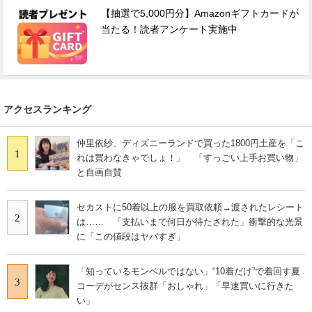
【抽選で5,000円分】Amazonギフトカードが
当たる！読者アンケート実施中
アクセスランキング
仲里依紗、ディズニーランドで買った1800円土産を「こ
1
れは買わなきゃでしょ！」 「すっごい上手お買い物」
と自画自賛
セカストに50着以上の服を買取依頼→渡されたレシート
2
は…… 「支払いまで何日か待たされた」衝撃的な光景
に「この値段はヤバすぎ」
「知っているモンベルではない」“10着だけ”で着回す夏
3
コーデがセンス抜群「おしゃれ」「早速買いに行きた
い」