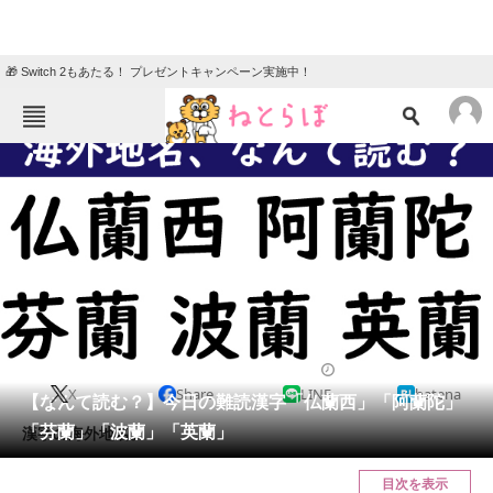
🎁 Switch 2もあたる！ プレゼントキャンペーン実施中！
ねとらぼメニュー
TOP
ニュース
エンタメ
クイズ
グルメ
地域
住まい
教育・育児
動物
リサーチ
2021/09/15 07:45（公開）
X
Share
LINE
hatena
会員記事
【なんて読む？】今日の難読漢字「仏蘭西」「阿蘭陀」
「芬蘭」「波蘭」「英蘭」
漢字の海外地名。
メディア
目次を表示
注目記事を集めた総合ページ