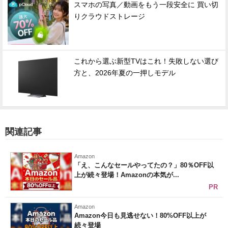
スマホの写真／動画をもう一段安全に 買い切
りクラウドストレージ
これから選ぶ新型TVはこれ！失敗しない選び
方と、2026年夏の一押しモデル
関連記事
Amazon
「え、こんなセールやってたの？」80％OFF以
上が続々登場！Amazonの本気が...
PR
Amazon
Amazon今日も見逃せない！80%OFF以上が
続々登場