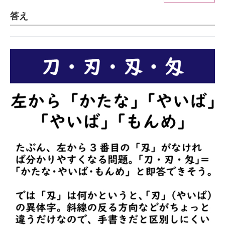
答え
ITの今と未来を見通す
スマホと通信の最新トレンド
進化するPCとデバイスの未来
好きが集まる 比べて選べる
ビジネスと働き方のヒント
AI活用のいまが分かる
企業ITのトレンドを詳説
経営リーダーのコミュニティ
マーケ×ITの今がよく分かる
ITエンジニア向け専門サイト