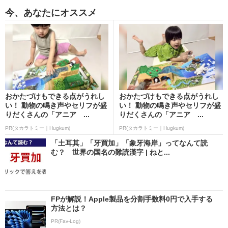
今、あなたにオススメ
おかたづけもできる点がうれし
おかたづけもできる点がうれし
い！ 動物の鳴き声やセリフが盛
い！ 動物の鳴き声やセリフが盛
りだくさんの「アニア ...
りだくさんの「アニア ...
PR(タカラトミー｜Hugkum)
PR(タカラトミー｜Hugkum)
「土耳其」「牙買加」「象牙海岸」ってなんて読
む？ 世界の国名の難読漢字 | ねと...
FPが解説！Apple製品を分割手数料0円で入手する
方法とは？
PR(Fav-Log)