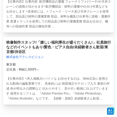
【仕事内容】仕事内容: 航空機部品の運搬 フォークリフト(リーチ)や天井ク
レーンの資格が活かせます! 航空機部品・材料の運搬や仕分け作業などを
お任せします <具体的には…> フォーク・リーチ及び天井クレーンを使用
して、部品及び材料の運搬業務 部品、材料を棚及び台車等に搭載・運搬作
業 普通トラックを使用しての部品及び材料の運搬業務 部品を仕分け、棚
等への収納作業 部品の梱包作業 ...
映像制作スタッフ/「嬉しい福利厚生が盛りだくさん!」社員旅行
などのイベントもあり/髪色・ピアス自由/未経験者さん歓迎/東
京都/渋谷区
株式会社アクシスビジョン
東京都
正社員：時給1,300円～
【仕事内容】<求人掲載元>バイトな お任せするのは、Web広告に使用さ
れる動画の編集業務です。 具体的には/ 画質補正やテロップ入力 素材の作
成 色や明るさの調整など 伝わりやすく、見やすい動画に仕上げていきま
す 使用するソフトは、『Adobe Premier Pro』『Adobe Photoshop』
『Adobe Illustrator』などです。 【経験・資格】未経験者さん歓迎...