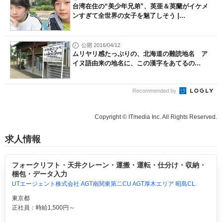
台湾在住の“美少年兄弟”、英亜＆英蘭がイケメ
ンすぎて全世界の女子を魅了しそう |...
公開 2016/04/12
ムリヤリ感たっぷりの、北海道の難読地名 ア
イヌ語由来の地名に、この漢字をあてるの...
Recommended by
Copyright © ITmedia Inc. All Rights Reserved.
求人情報
フォークリフト・天井クレーン・運搬・運転・仕分け・収納・
梱包・データ入力
UTエージェント株式会社 AGT南関東第二CU AGT厚木エリア 昭島CL
東京都
正社員：時給1,500円～