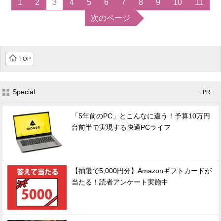
1
2
3
4
5
6
7
8
9
10
11
次のページ
TOP
Special
- PR -
「5年前のPC」とこんなに違う！予算10万円
台前半で実現する快適PCライフ
【抽選で5,000円分】Amazonギフトカードが
当たる！読者アンケート実施中