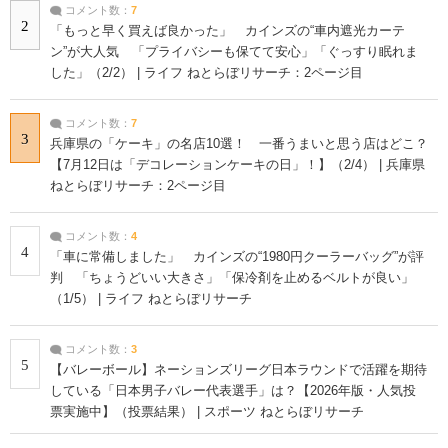
コメント数：
7
2
「もっと早く買えば良かった」 カインズの“車内遮光カーテ
ン”が大人気 「プライバシーも保てて安心」「ぐっすり眠れま
した」（2/2） | ライフ ねとらぼリサーチ：2ページ目
コメント数：
7
3
兵庫県の「ケーキ」の名店10選！ 一番うまいと思う店はどこ？
【7月12日は「デコレーションケーキの日」！】（2/4） | 兵庫県
ねとらぼリサーチ：2ページ目
コメント数：
4
4
「車に常備しました」 カインズの“1980円クーラーバッグ”が評
判 「ちょうどいい大きさ」「保冷剤を止めるベルトが良い」
（1/5） | ライフ ねとらぼリサーチ
コメント数：
3
5
【バレーボール】ネーションズリーグ日本ラウンドで活躍を期待
している「日本男子バレー代表選手」は？【2026年版・人気投
票実施中】（投票結果） | スポーツ ねとらぼリサーチ