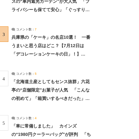
ズの“車内遮光カーテン”が大人気 「プ
ライバシーも保てて安心」「ぐっすり眠
れました」（2/2） | ライフ ねとらぼリ
サーチ：2ページ目
コメント数：
7
3
兵庫県の「ケーキ」の名店10選！ 一番
うまいと思う店はどこ？【7月12日は
「デコレーションケーキの日」！】
（2/4） | 兵庫県 ねとらぼリサーチ：2ペ
ージ目
コメント数：
5
4
「北海道土産としてもセンス抜群」六花
亭の“店舗限定”お菓子が人気 「こんな
の初めて」「箱買いするべきだった」
（1/2） | 北海道 ねとらぼリサーチ
コメント数：
4
5
「車に常備しました」 カインズ
の“1980円クーラーバッグ”が評判 「ち