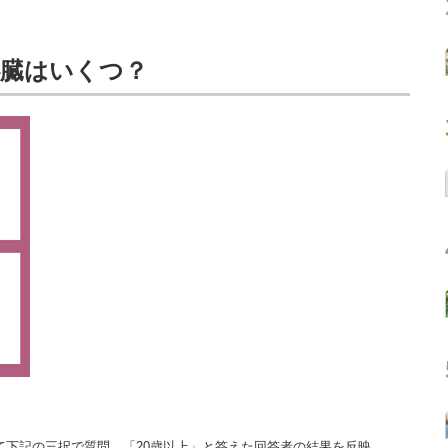
心臓はいくつ？
トにて下記の三択で質問。「20歳以上」と答えた回答者の結果を反映