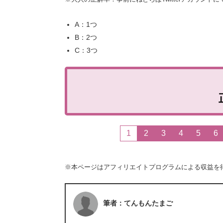
A：1つ
B：2つ
C：3つ
1
2
3
4
5
6
※本ページはアフィリエイトプログラムによる収益を
筆者：てんもんたまご