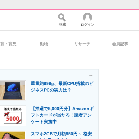
検索
ログイン
教育・育児
動物
リサーチ
会員記事
バイスの未来
好きが集まる 比べて選べる
- PR -
重量約999g、最新CPU搭載のビ
コミュニティ
マーケ×ITの今がよく分かる
ジネスPCの実力は？
【抽選で5,000円分】Amazonギ
・活用を支援
フトカードが当たる！読者アン
ケート実施中
スマホ2GBで月額850円～ 格安