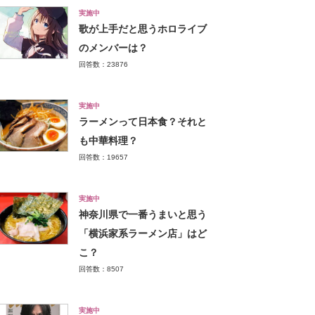
実施中
歌が上手だと思うホロライブ
のメンバーは？
回答数：23876
実施中
ラーメンって日本食？それと
も中華料理？
回答数：19657
実施中
神奈川県で一番うまいと思う
「横浜家系ラーメン店」はど
こ？
回答数：8507
実施中