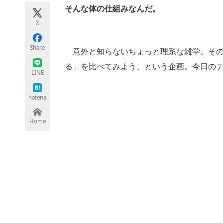
モノづくり技術者専門サイト
エレクトロ
そんな体の仕組みなんだ。
X
Share
意外と知らないちょっと理系な雑学。その
ちょっと気になるネットの話題
る」を比べてみよう、という企画。今日のテ
LINE
hatena
Home