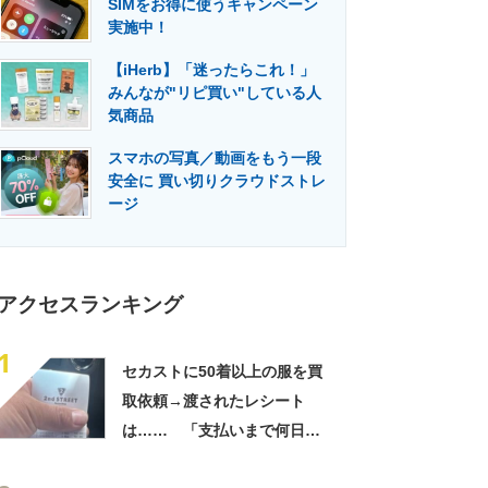
SIMをお得に使うキャンペーン
門メディア
建設×テクノロジーの最前線
実施中！
【iHerb】「迷ったらこれ！」
みんなが"リピ買い"している人
気商品
スマホの写真／動画をもう一段
安全に 買い切りクラウドストレ
ージ
アクセスランキング
1
セカストに50着以上の服を買
取依頼→渡されたレシート
は…… 「支払いまで何日か
待たされた」衝撃的な光景に