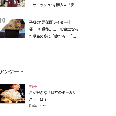
ニサコッシュ”を購入→「安心
して持ち歩ける」ように
10
「付けているのを忘れるくら
平成の“元仮面ライダー俳
い軽い」など好評
優”→引退後…… 47歳になっ
た現在の姿に「嘘だろ」「声
出た」と108万再生
アンケート
実施中
声が好きな「日本のボーカリ
スト」は？
回答数：49509