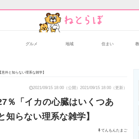
グルメ
地域
住まい
と未来を見通す
スマホと通信の最新トレンド
進化するPCとデ
【意外と知らない理系な雑学】
のいまが分かる
企業ITのトレンドを詳説
経営リーダーの
2021/09/15 18:00（公開）
2021/09/15 18:00（更新）
27％「イカの心臓はいくつあ
と知らない理系な雑学】
T製品の総合サイト
IT製品の技術・比較・事例
製造業のIT導入
てんもんたまご