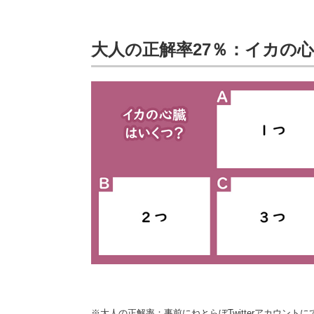
大人の正解率27％：イカの
※大人の正解率：事前にねとらぼTwitterアカウン