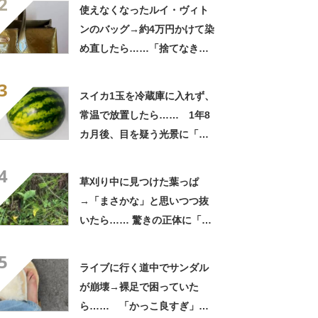
2
「この値段はヤバすぎ」
使えなくなったルイ・ヴィト
ンのバッグ→約4万円かけて染
め直したら……「捨てなきゃ
よかった」「そういう使い道
3
もあったのか」
スイカ1玉を冷蔵庫に入れず、
常温で放置したら…… 1年8
カ月後、目を疑う光景に「ヤ
バいヤバいヤバい」「えっ、
4
こんな姿に……!?」
草刈り中に見つけた葉っぱ
→「まさかな」と思いつつ抜
いたら…… 驚きの正体に「お
宝やね」「生命力すごい」
5
ライブに行く道中でサンダル
が崩壊→裸足で困っていた
ら…… 「かっこ良すぎ」ま