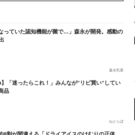
なっていた認知機能が菌で…」森永が開発。感動の
出
森永乳業
erb】「迷ったらこれ！」みんなが"リピ買い"してい
商品
ねとらぼ
約8割が間違える「ドライアイスのけむりの正体