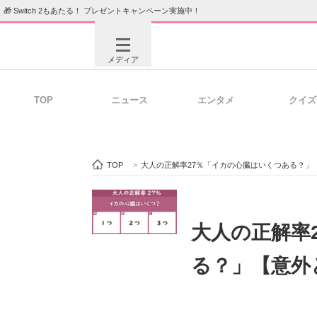
🎁 Switch 2もあたる！ プレゼントキャンペーン実施中！
メディア
TOP
ニュース
エンタメ
クイズ
注目記事を集めた総合ページ
ITの今
TOP
>
大人の正解率27％「イカの心臓はいくつある？」
ビジネスと働き方のヒント
AI活用
大人の正解率
る？」【意外
ITエンジニア向け専門サイト
企業向けI