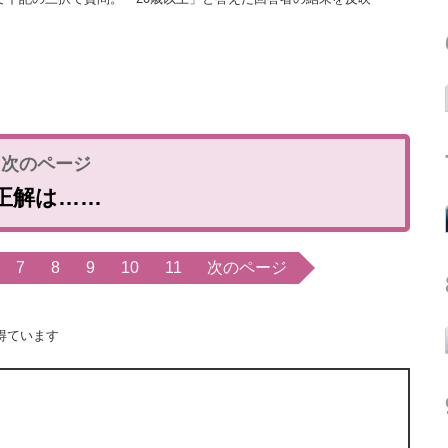
正解は……
7
8
9
10
11
次のページ
得ています