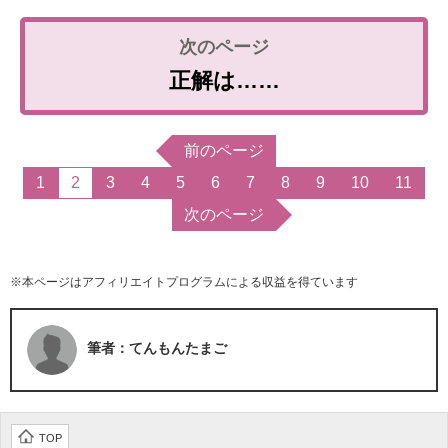
正解は……
前のページ
1
2
3
4
5
6
7
8
9
10
11
次のページ
※本ページはアフィリエイトプログラムによる収益を得ています
筆者：てんもんたまご
TOP