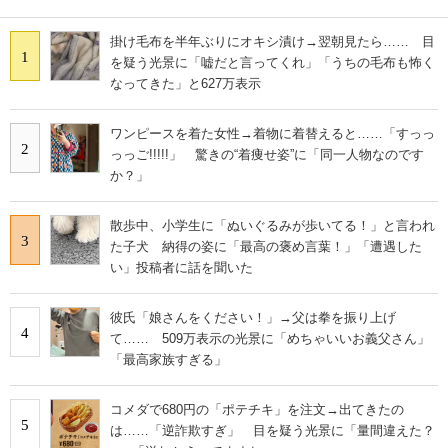
掛け毛布を半年ぶりにオキシ漬け→翌朝見たら…… 目
1
を疑う光景に「嘘だと言ってくれ」「うちの毛布も怖く
なってきた」と627万表示
ワンピースを着た女性→着物に着替えると……「すっっ
2
っっご!!!!!」 驚きの“着痩せ姿”に「同一人物なのです
か？」
散歩中、小学生に「ぬいぐるみが歩いてる！」と言われ
3
た子犬 納得の姿に「最高の褒め言葉！」「遭遇した
い」投稿者に話を聞いた
彼氏「娘さんをください！」→父は拳を振り上げ
4
て…… 509万表示の光景に「めちゃいいお義父さん」
「最高家族すぎる」
コメダで680円の「ポテチキ」を注文→出てきたの
5
は……「逆詐欺すぎ」 目を疑う光景に「量間違えた？