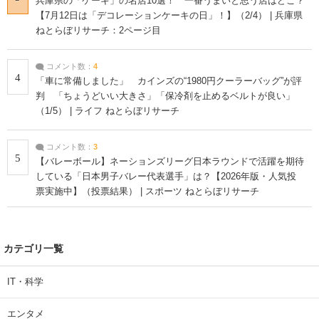
兵庫県の「ケーキ」の名店10選！ 一番うまいと思う店はどこ？
【7月12日は「デコレーションケーキの日」！】（2/4） | 兵庫県
ねとらぼリサーチ：2ページ目
コメント数：
4
4
「車に常備しました」 カインズの“1980円クーラーバッグ”が評
判 「ちょうどいい大きさ」「保冷剤を止めるベルトが良い」
（1/5） | ライフ ねとらぼリサーチ
コメント数：
3
5
【バレーボール】ネーションズリーグ日本ラウンドで活躍を期待
している「日本男子バレー代表選手」は？【2026年版・人気投
票実施中】（投票結果） | スポーツ ねとらぼリサーチ
カテゴリ一覧
IT・科学
エンタメ