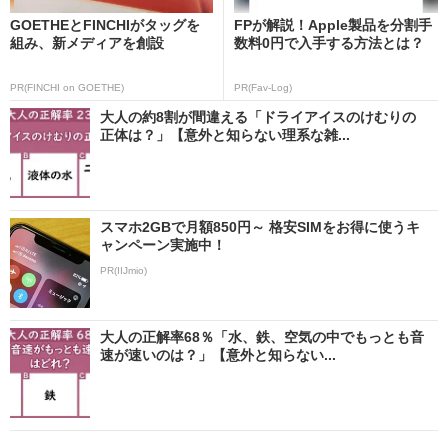
GOETHEとFINCHIがタッグを
FPが解説！Apple製品を分割手
組み、新メディアを創設
数料0円で入手する方法とは？
PR(FINCHI on GOETHE)
PR(Fav-Log)
大人の約8割が間違える「ドライアイスのけむりの
正体は？」【意外と知らない理系な雑...
スマホ2GBで月額850円～ 格安SIMをお得に使うキ
ャンペーン実施中！
PR(IIJmio)
大人の正解率68％「水、鉄、空気の中でもっとも音
速が速いのは？」【意外と知らない...