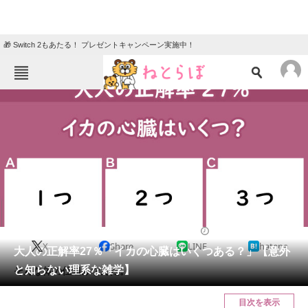
🎁 Switch 2もあたる！ プレゼントキャンペーン実施中！
ねとらぼメニュー
TOP
ニュース
エンタメ
クイズ
グルメ
地域
住まい
教育・育児
動物
リサーチ
2021/09/15 18:00（公開）
X
Share
LINE
hatena
会員記事
大人の正解率27％「イカの心臓はいくつある？」【意外
と知らない理系な雑学】
そんな体の仕組みなんだ。
メディア
目次を表示
注目記事を集めた総合ページ