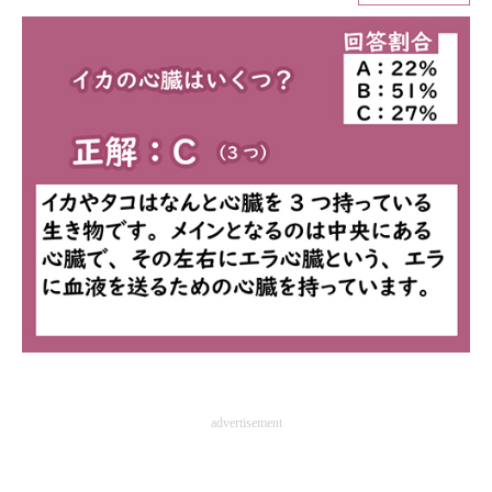
ITの今と未来を見通す
スマホと通信の最新トレンド
進化するPCとデバイスの未来
好きが集まる 比べて選べる
ビジネスと働き方のヒント
AI活用のいまが分かる
企業ITのトレンドを詳説
経営リーダーのコミュニティ
advertisement
マーケ×ITの今がよく分かる
ITエンジニア向け専門サイト