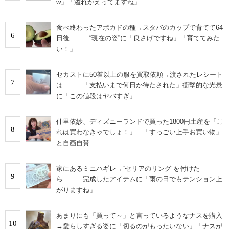
w」「溢れかえってますね」
食べ終わったアボカドの種→スタバのカップで育てて64
6
日後…… “現在の姿”に「良さげですね」「育ててみた
い！」
セカストに50着以上の服を買取依頼→渡されたレシート
7
は…… 「支払いまで何日か待たされた」衝撃的な光景
に「この値段はヤバすぎ」
仲里依紗、ディズニーランドで買った1800円土産を「こ
8
れは買わなきゃでしょ！」 「すっごい上手お買い物」
と自画自賛
家にあるミニハギレ→“セリアのリング”を付けた
9
ら…… 完成したアイテムに「雨の日でもテンション上
がりますね」
あまりにも「買って～」と言っているようなナスを購入
10
→愛らしすぎる姿に「切るのがもったいない」「ナスが