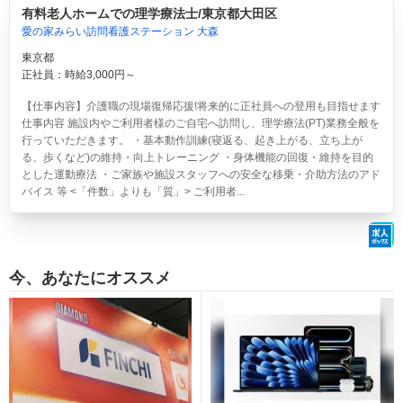
有料老人ホームでの理学療法士/東京都大田区
愛の家みらい訪問看護ステーション 大森
東京都
正社員：時給3,000円～
【仕事内容】介護職の現場復帰応援!将来的に正社員への登用も目指せます
仕事内容 施設内やご利用者様のご自宅へ訪問し、理学療法(PT)業務全般を
行っていただきます。 ・基本動作訓練(寝返る、起き上がる、立ち上が
る、歩くなど)の維持・向上トレーニング ・身体機能の回復・維持を目的
とした運動療法 ・ご家族や施設スタッフへの安全な移乗・介助方法のアド
バイス 等 <「件数」よりも「質」> ご利用者...
今、あなたにオススメ