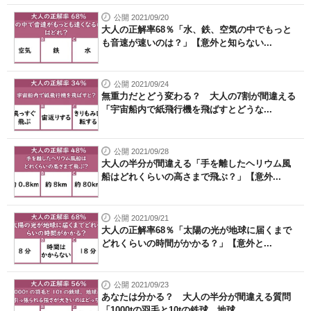
公開 2021/09/20
大人の正解率68％「水、鉄、空気の中でもっと
も音速が速いのは？」【意外と知らない...
公開 2021/09/24
無重力だとどう変わる？ 大人の7割が間違える
「宇宙船内で紙飛行機を飛ばすとどうな...
公開 2021/09/28
大人の半分が間違える「手を離したヘリウム風
船はどれくらいの高さまで飛ぶ？」【意外...
公開 2021/09/21
大人の正解率68％「太陽の光が地球に届くまで
どれくらいの時間がかかる？」【意外と...
公開 2021/09/23
あなたは分かる？ 大人の半分が間違える質問
「1000tの羽毛と10tの鉄球、地球...