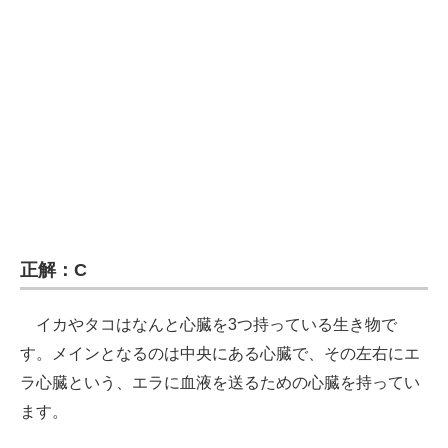
企業向けIT製品の総合サイト
IT製品の技術・比較・事例
製造業のIT導入・活用を支援
モノづくり技術者専門サイト
エレクトロニクス専門サイト
電子設計の基本と応用
正解：C
エネルギーの専門メディア
イカやタコはなんと心臓を3つ持っている生き物で
建設×テクノロジーの最前線
す。メインとなるのは中央にある心臓で、その左右にエ
ちょっと気になるネットの話題
ラ心臓という、エラに血液を送るための心臓を持ってい
ます。