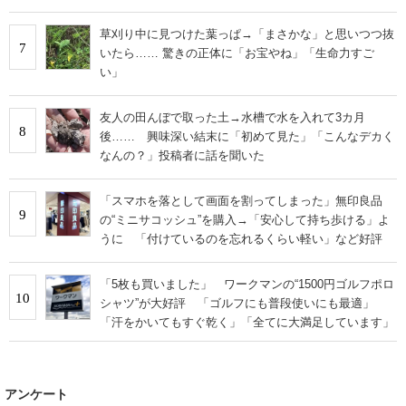
草刈り中に見つけた葉っぱ→「まさかな」と思いつつ抜
7
いたら…… 驚きの正体に「お宝やね」「生命力すご
い」
友人の田んぼで取った土→水槽で水を入れて3カ月
8
後…… 興味深い結末に「初めて見た」「こんなデカく
なんの？」投稿者に話を聞いた
「スマホを落として画面を割ってしまった」無印良品
9
の“ミニサコッシュ”を購入→「安心して持ち歩ける」よ
うに 「付けているのを忘れるくらい軽い」など好評
「5枚も買いました」 ワークマンの“1500円ゴルフポロ
10
シャツ”が大好評 「ゴルフにも普段使いにも最適」
「汗をかいてもすぐ乾く」「全てに大満足しています」
アンケート