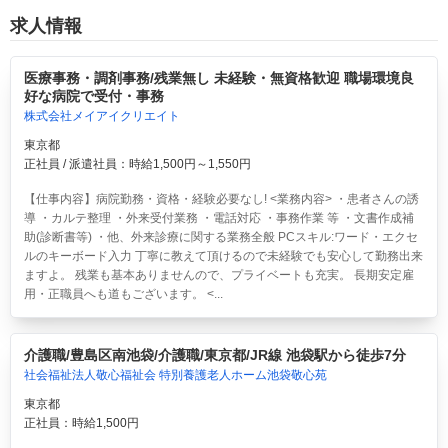
求人情報
医療事務・調剤事務/残業無し 未経験・無資格歓迎 職場環境良
好な病院で受付・事務
株式会社メイアイクリエイト
東京都
正社員 / 派遣社員：時給1,500円～1,550円
【仕事内容】病院勤務・資格・経験必要なし! <業務内容> ・患者さんの誘
導 ・カルテ整理 ・外来受付業務 ・電話対応 ・事務作業 等 ・文書作成補
助(診断書等) ・他、外来診療に関する業務全般 PCスキル:ワード・エクセ
ルのキーボード入力 丁寧に教えて頂けるので未経験でも安心して勤務出来
ますよ。 残業も基本ありませんので、プライベートも充実。 長期安定雇
用・正職員へも道もございます。 <...
介護職/豊島区南池袋/介護職/東京都/JR線 池袋駅から徒歩7分
社会福祉法人敬心福祉会 特別養護老人ホーム池袋敬心苑
東京都
正社員：時給1,500円