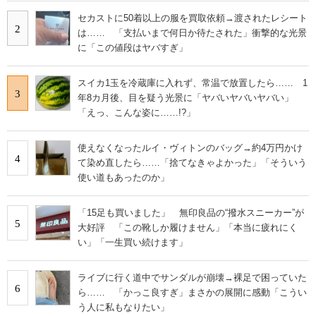
セカストに50着以上の服を買取依頼→渡されたレシート
2
は…… 「支払いまで何日か待たされた」衝撃的な光景
に「この値段はヤバすぎ」
スイカ1玉を冷蔵庫に入れず、常温で放置したら…… 1
3
年8カ月後、目を疑う光景に「ヤバいヤバいヤバい」
「えっ、こんな姿に……!?」
使えなくなったルイ・ヴィトンのバッグ→約4万円かけ
4
て染め直したら……「捨てなきゃよかった」「そういう
使い道もあったのか」
「15足も買いました」 無印良品の“撥水スニーカー”が
5
大好評 「この靴しか履けません」「本当に疲れにく
い」「一生買い続けます」
ライブに行く道中でサンダルが崩壊→裸足で困っていた
6
ら…… 「かっこ良すぎ」まさかの展開に感動「こうい
う人に私もなりたい」