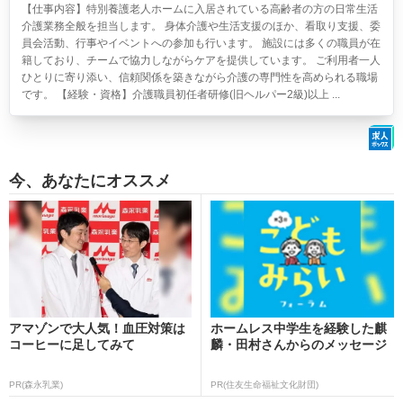
【仕事内容】特別養護老人ホームに入居されている高齢者の方の日常生活
介護業務全般を担当します。 身体介護や生活支援のほか、看取り支援、委
員会活動、行事やイベントへの参加も行います。 施設には多くの職員が在
籍しており、チームで協力しながらケアを提供しています。 ご利用者一人
ひとりに寄り添い、信頼関係を築きながら介護の専門性を高められる職場
です。 【経験・資格】介護職員初任者研修(旧ヘルパー2級)以上 ...
今、あなたにオススメ
アマゾンで大人気！血圧対策は
ホームレス中学生を経験した麒
コーヒーに足してみて
麟・田村さんからのメッセージ
PR(森永乳業)
PR(住友生命福祉文化財団)