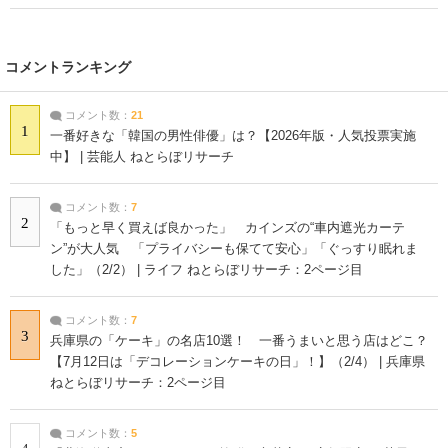
コメントランキング
コメント数：
21
1
一番好きな「韓国の男性俳優」は？【2026年版・人気投票実施
中】 | 芸能人 ねとらぼリサーチ
コメント数：
7
2
「もっと早く買えば良かった」 カインズの“車内遮光カーテ
ン”が大人気 「プライバシーも保てて安心」「ぐっすり眠れま
した」（2/2） | ライフ ねとらぼリサーチ：2ページ目
コメント数：
7
3
兵庫県の「ケーキ」の名店10選！ 一番うまいと思う店はどこ？
【7月12日は「デコレーションケーキの日」！】（2/4） | 兵庫県
ねとらぼリサーチ：2ページ目
コメント数：
5