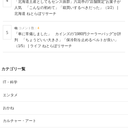
4
「北海道土産としてもセンス抜群」六花亭の“店舗限定”お菓子が
人気 「こんなの初めて」「箱買いするべきだった」（1/2） |
北海道 ねとらぼリサーチ
コメント数：
4
5
「車に常備しました」 カインズの“1980円クーラーバッグ”が評
判 「ちょうどいい大きさ」「保冷剤を止めるベルトが良い」
（1/5） | ライフ ねとらぼリサーチ
カテゴリ一覧
IT・科学
エンタメ
おかね
カルチャー・アート