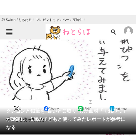
🎁 Switch 2もあたる！ プレゼントキャンペーン実施中！
ねとらぼメニュー
TOP
ニュース
エンタメ
クイズ
グルメ
地域
住まい
教育・育児
動物
リサーチ
2021/09/14 11:30（公開）
X
Share
LINE
hatena
会員記事
クレヨンと鉛筆を“良いとこ取り”した画材「くれぴつ」
が話題に 1歳の子どもと使ってみたレポートが参考に
子どもと使ってみたい！
メディア
なる
目次を表示
注目記事を集めた総合ページ