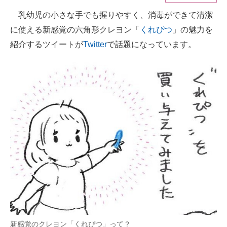
乳幼児の小さな手でも握りやすく、消毒ができて清潔
ITの今と未来を見通す
に使える新感覚の六角形クレヨン「
くれぴつ
」の魅力を
スマホと通信の最新トレンド
紹介するツイートが
Twitter
で話題になっています。
進化するPCとデバイスの未来
好きが集まる 比べて選べる
ビジネスと働き方のヒント
AI活用のいまが分かる
企業ITのトレンドを詳説
経営リーダーのコミュニティ
マーケ×ITの今がよく分かる
ITエンジニア向け専門サイト
新感覚のクレヨン「くれぴつ」って？