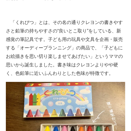
企業向けIT製品の総合サイト
IT製品の技術・比較・事例
「くれぴつ」とは、その名の通りクレヨンの書きやす
さと鉛筆の持ちやすさの“良いとこ取り”をしている、新
製造業のIT導入・活用を支援
感覚の筆記具です。子ども用の玩具や文具を企画・販売
モノづくり技術者専門サイト
する「オーディープランニング」の商品で、「子どもに
お絵描きを思い切り楽しませてあげたい」というママの
エレクトロニクス専門サイト
思いから誕生しました。書き味はクレヨンよりやや硬
電子設計の基本と応用
く、色鉛筆に近いふんわりとした色味が特徴です。
エネルギーの専門メディア
建設×テクノロジーの最前線
ちょっと気になるネットの話題