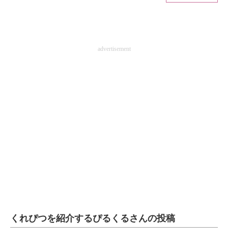
ITの今と未来を見通す
スマホと通信の最新トレンド
advertisement
進化するPCとデバイスの未来
好きが集まる 比べて選べる
ビジネスと働き方のヒント
AI活用のいまが分かる
企業ITのトレンドを詳説
経営リーダーのコミュニティ
マーケ×ITの今がよく分かる
くれぴつを紹介するぴるくるさんの投稿
ITエンジニア向け専門サイト