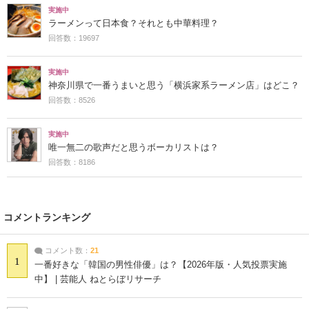
実施中
ラーメンって日本食？それとも中華料理？
回答数：19697
実施中
神奈川県で一番うまいと思う「横浜家系ラーメン店」はどこ？
回答数：8526
実施中
唯一無二の歌声だと思うボーカリストは？
回答数：8186
コメントランキング
コメント数：
21
1
一番好きな「韓国の男性俳優」は？【2026年版・人気投票実施
中】 | 芸能人 ねとらぼリサーチ