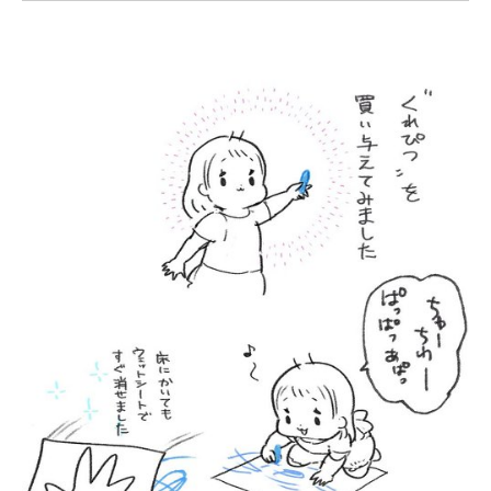
企業向けIT製品の総合サイト
IT製品の技術・比較・事例
製造業のIT導入・活用を支援
モノづくり技術者専門サイト
エレクトロニクス専門サイト
電子設計の基本と応用
エネルギーの専門メディア
建設×テクノロジーの最前線
ちょっと気になるネットの話題