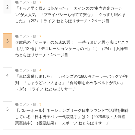
コメント数：
7
2
「もっと早く買えば良かった」 カインズの“車内遮光カーテ
ン”が大人気 「プライバシーも保てて安心」「ぐっすり眠れま
した」（2/2） | ライフ ねとらぼリサーチ：2ページ目
コメント数：
7
3
兵庫県の「ケーキ」の名店10選！ 一番うまいと思う店はどこ？
【7月12日は「デコレーションケーキの日」！】（2/4） | 兵庫県
ねとらぼリサーチ：2ページ目
コメント数：
4
4
「車に常備しました」 カインズの“1980円クーラーバッグ”が評
判 「ちょうどいい大きさ」「保冷剤を止めるベルトが良い」
（1/5） | ライフ ねとらぼリサーチ
コメント数：
3
5
【バレーボール】ネーションズリーグ日本ラウンドで活躍を期待
している「日本男子バレー代表選手」は？【2026年版・人気投
票実施中】（投票結果） | スポーツ ねとらぼリサーチ