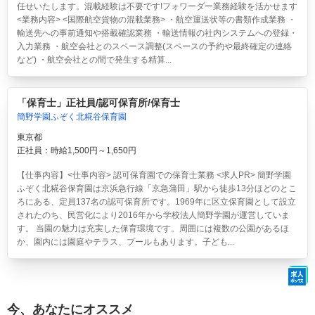
任せいたします。混載経験は不要です!フォワーダー業務経験を活かせます
<業務内容> <国際航空貨物の混載業務> ・航空運送状等の書類作成業務 ・
輸送先への事前通知や搭載確認業務 ・輸送情報の社内システムへの登録・
入力業務 ・航空会社とのスペース調整(スペースの予約や最終確定の連絡
など) ・航空会社との間で発生する精算...
「保育士」正社員/認可保育所/保育士
簡野学園ふぞく北糀谷保育園
東京都
正社員：時給1,500円～1,650円
【仕事内容】<仕事内容> 認可保育園での保育士業務 <求人PR> 簡野学園
ふぞく北糀谷保育園は京浜急行線「京急蒲田」駅から徒歩13分ほどのとこ
ろにある、定員137名の認可保育所です。1969年に区立保育園として設立
されたのち、民営化により2016年から学校法人簡野学園が運営していま
す。 当園の魅力は充実した保育環境です。周囲には複数の公園があるほ
か、園内には園庭やテラス、プールもあります。子ども...
今、あなたにオススメ