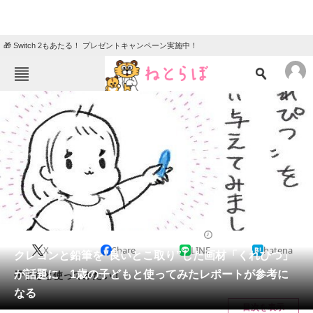
🎁 Switch 2もあたる！ プレゼントキャンペーン実施中！
ねとらぼメニュー
TOP
ニュース
エンタメ
クイズ
グルメ
地域
住まい
教育・育児
動物
リサーチ
2021/09/14 11:30（公開）
X
Share
LINE
hatena
会員記事
クレヨンと鉛筆を“良いとこ取り”した画材「くれぴつ」
が話題に 1歳の子どもと使ってみたレポートが参考に
子どもと使ってみたい！
メディア
なる
目次を表示
注目記事を集めた総合ページ