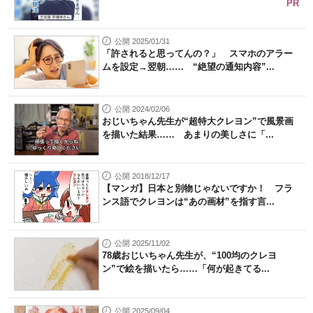
PR
公開 2025/01/31
「許されると思ってんの？」 スマホのアラー
ムを設定→翌朝…… “絶望の通知内容”...
公開 2024/02/06
おじいちゃん先生が“超特大クレヨン”で風景画
を描いた結果…… あまりの美しさに「...
公開 2018/12/17
【マンガ】日本と別物じゃないですか！ フラ
ンス語でクレヨンは“あの画材”を指す言...
公開 2025/11/02
78歳おじいちゃん先生が、“100均のクレヨ
ン”で絵を描いたら……「何が起きてる...
公開 2025/09/04