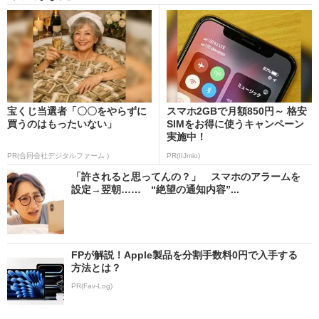
宝くじ当選者「〇〇をやらずに
スマホ2GBで月額850円～ 格安
買うのはもったいない」
SIMをお得に使うキャンペーン
実施中！
PR(合同会社デジタルファーム )
PR(IIJmio)
「許されると思ってんの？」 スマホのアラームを
設定→翌朝…… “絶望の通知内容”...
FPが解説！Apple製品を分割手数料0円で入手する
方法とは？
PR(Fav-Log)