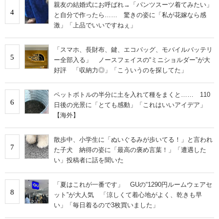
親友の結婚式にお呼ばれ→「パンツスーツ着てみたい」
4
と自分で作ったら…… 驚きの姿に「私が花嫁なら感
激」「上品でいいですねぇ」
「スマホ、長財布、鍵、エコバッグ、モバイルバッテリ
5
ー全部入る」 ノースフェイスの“ミニショルダー”が大
好評 「収納力◎」「こういうのを探してた」
ペットボトルの半分に土を入れて種をまくと…… 110
6
日後の光景に「とても感動」「これはいいアイデア」
【海外】
散歩中、小学生に「ぬいぐるみが歩いてる！」と言われ
7
た子犬 納得の姿に「最高の褒め言葉！」「遭遇した
い」投稿者に話を聞いた
「夏はこれが一番です」 GUの“1290円ルームウェアセ
8
ット”が大人気 「涼しくて着心地がよく、乾きも早
い」「毎日着るので3枚買いました」