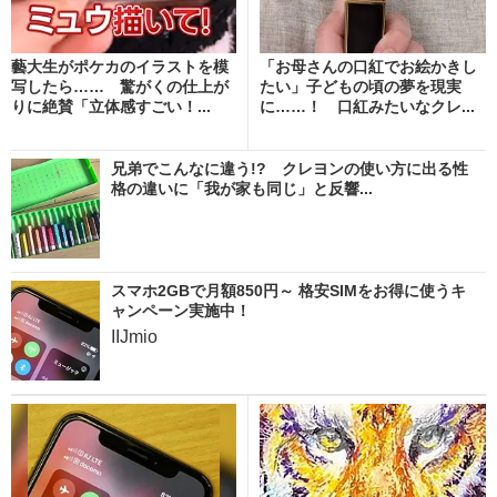
藝大生がポケカのイラストを模
「お母さんの口紅でお絵かきし
写したら…… 驚がくの仕上が
たい」子どもの頃の夢を現実
りに絶賛「立体感すごい！...
に……！ 口紅みたいなクレ...
兄弟でこんなに違う!? クレヨンの使い方に出る性
格の違いに「我が家も同じ」と反響...
スマホ2GBで月額850円～ 格安SIMをお得に使うキ
ャンペーン実施中！
IIJmio