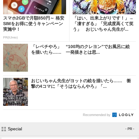
スマホ2GBで月額850円～ 格安
「はい、出来上がりです！」→
SIMをお得に使うキャンペーン
「凄すぎる」「完成度高くて笑
実施中！
う」 おじいちゃん先生が...
PR(IIJmio)
「レベチやろ」 “100均のクレヨン”でお風呂に絵
を描いたら…… 一発描きとは思...
おじいちゃん先生がヨットの絵を描いたら…… 衝
撃の4コマに「そうはならんやろ」「...
Recommended by
Special
- PR -