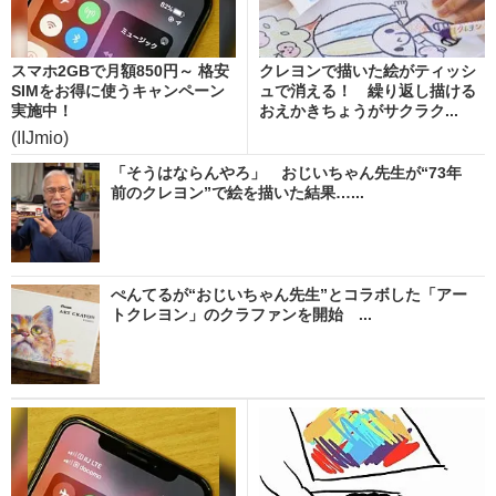
スマホ2GBで月額850円～ 格安
クレヨンで描いた絵がティッシ
SIMをお得に使うキャンペーン
ュで消える！ 繰り返し描ける
実施中！
おえかきちょうがサクラク...
(IIJmio)
「そうはならんやろ」 おじいちゃん先生が“73年
前のクレヨン”で絵を描いた結果…...
ぺんてるが“おじいちゃん先生”とコラボした「アー
トクレヨン」のクラファンを開始 ...