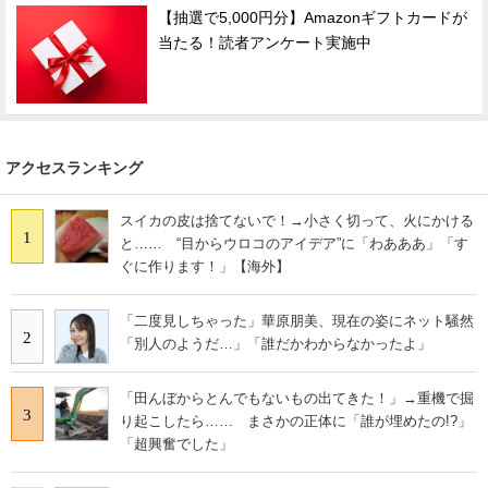
【抽選で5,000円分】Amazonギフトカードが
当たる！読者アンケート実施中
アクセスランキング
スイカの皮は捨てないで！→小さく切って、火にかける
1
と…… “目からウロコのアイデア”に「わあああ」「す
ぐに作ります！」【海外】
「二度見しちゃった」華原朋美、現在の姿にネット騒然
2
「別人のようだ…」「誰だかわからなかったよ」
「田んぼからとんでもないもの出てきた！」→重機で掘
3
り起こしたら…… まさかの正体に「誰が埋めたの!?」
「超興奮でした」