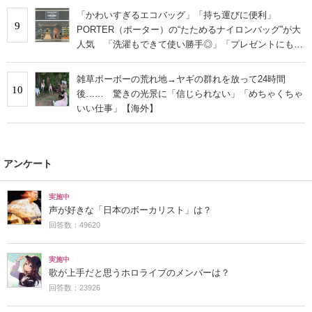
「かわいすぎるエコバッグ」「持ち運びに便利」
9
PORTER（ポーター）の“たためるナイロンバッグ”が大
人気 「洗濯もできて使い勝手◎」「プレゼントにもお
すすめ」
雑草ボーボーの荒れ地→ヤギの群れを放って24時間
10
後…… 驚きの光景に「信じられない」「めちゃくちゃ
いい仕事」【海外】
アンケート
実施中
声が好きな「日本のボーカリスト」は？
回答数：49620
実施中
歌が上手だと思うホロライブのメンバーは？
回答数：23926