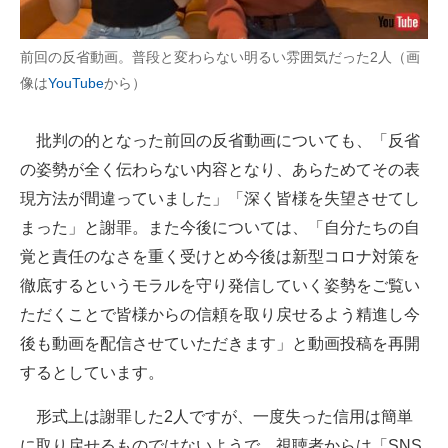
前回の反省動画。普段と変わらない明るい雰囲気だった2人（画
像は
YouTube
から）
批判の的となった前回の反省動画についても、「反省
の姿勢が全く伝わらない内容となり、あらためてその表
現方法が間違っていました」「深く皆様を失望させてし
まった」と謝罪。また今後については、「自分たちの自
覚と責任のなさを重く受けとめ今後は新型コロナ対策を
徹底するというモラルを守り発信していく姿勢をご覧い
ただくことで皆様からの信頼を取り戻せるよう精進し今
後も動画を配信させていただきます」と動画投稿を再開
するとしています。
形式上は謝罪した2人ですが、一度失った信用は簡単
に取り戻せるものではないようで、視聴者からは「SNS