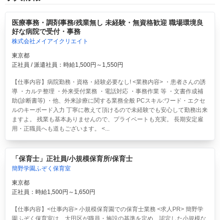
医療事務・調剤事務/残業無し 未経験・無資格歓迎 職場環境良
好な病院で受付・事務
株式会社メイアイクリエイト
東京都
正社員 / 派遣社員：時給1,500円～1,550円
【仕事内容】病院勤務・資格・経験必要なし! <業務内容> ・患者さんの誘
導 ・カルテ整理 ・外来受付業務 ・電話対応 ・事務作業 等 ・文書作成補
助(診断書等) ・他、外来診療に関する業務全般 PCスキル:ワード・エクセ
ルのキーボード入力 丁寧に教えて頂けるので未経験でも安心して勤務出来
ますよ。 残業も基本ありませんので、プライベートも充実。 長期安定雇
用・正職員へも道もございます。 <...
「保育士」正社員/小規模保育所/保育士
簡野学園ふぞく保育室
東京都
正社員：時給1,500円～1,650円
【仕事内容】<仕事内容> 小規模保育園での保育士業務 <求人PR> 簡野学
園ふぞく保育室は、大田区が職員・施設の基準を定め、認定した小規模な