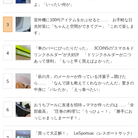
よ」「いったい何が」
室外機に100均アイテムをかぶせると…… お手軽な日
3
光対策に「ちゃんと空間ができてグー」「これで楽しま
す」
「車のバーにぴったりだった」 3COINSの“スマホ＆ド
4
リンクホルダー”が大好評 「ドリンクホルダーが二つ
あって便利」「もっと早く買えばよかった」
「萩の月」のメーカーが作っている洋菓子→開けた
5
ら…… 「なんで誰も教えてくれなかったんだ」驚きの
中身に「バレたか」「えっ食べたい」
おうちプールに友達を招待→ママが作ったのは……「全
6
部最高」 “圧巻の料理”に「うっひょ～！」「勝手にお
っじゃまっしまーーす！」
「買って大正解！」 LeSportsac（レスポートサック）
7