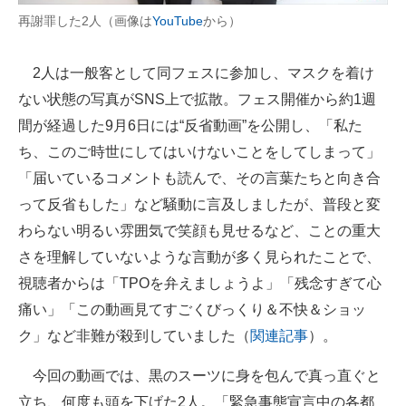
再謝罪した2人（画像は
YouTube
から）
企業向けIT製品の総合サイト
IT製品の技術・比較・事例
2人は一般客として同フェスに参加し、マスクを着け
ない状態の写真がSNS上で拡散。フェス開催から約1週
製造業のIT導入・活用を支援
間が経過した9月6日には“反省動画”を公開し、「私た
モノづくり技術者専門サイト
ち、このご時世にしてはいけないことをしてしまって」
「届いているコメントも読んで、その言葉たちと向き合
エレクトロニクス専門サイト
って反省もした」など騒動に言及しましたが、普段と変
電子設計の基本と応用
わらない明るい雰囲気で笑顔も見せるなど、ことの重大
エネルギーの専門メディア
さを理解していないような言動が多く見られたことで、
視聴者からは「TPOを弁えましょうよ」「残念すぎて心
建設×テクノロジーの最前線
痛い」「この動画見てすごくびっくり＆不快＆ショッ
ちょっと気になるネットの話題
ク」など非難が殺到していました（
関連記事
）。
今回の動画では、黒のスーツに身を包んで真っ直ぐと
立ち、何度も頭を下げた2人。「緊急事態宣言中の各都