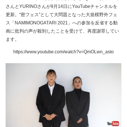
さんとYURINOさんが9月14日にYouTubeチャンネルを
ITの今と未来を見通す
更新。“密フェス”として大問題となった大規模野外フェ
ス「NAMIMONOGATARI 2021」への参加を反省する動
スマホと通信の最新トレンド
画に批判の声が殺到したことを受けて、再度謝罪してい
進化するPCとデバイスの未来
ます。
好きが集まる 比べて選べる
https://www.youtube.com/watch?v=QmOLwn_asto
ビジネスと働き方のヒント
AI活用のいまが分かる
企業ITのトレンドを詳説
経営リーダーのコミュニティ
マーケ×ITの今がよく分かる
ITエンジニア向け専門サイト