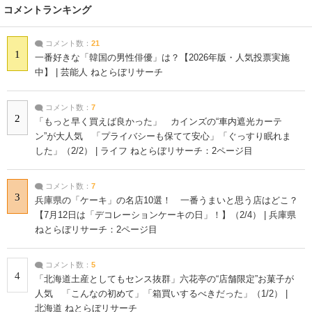
コメントランキング
コメント数：
21
1
一番好きな「韓国の男性俳優」は？【2026年版・人気投票実施
中】 | 芸能人 ねとらぼリサーチ
コメント数：
7
2
「もっと早く買えば良かった」 カインズの“車内遮光カーテ
ン”が大人気 「プライバシーも保てて安心」「ぐっすり眠れま
した」（2/2） | ライフ ねとらぼリサーチ：2ページ目
コメント数：
7
3
兵庫県の「ケーキ」の名店10選！ 一番うまいと思う店はどこ？
【7月12日は「デコレーションケーキの日」！】（2/4） | 兵庫県
ねとらぼリサーチ：2ページ目
コメント数：
5
4
「北海道土産としてもセンス抜群」六花亭の“店舗限定”お菓子が
人気 「こんなの初めて」「箱買いするべきだった」（1/2） |
北海道 ねとらぼリサーチ