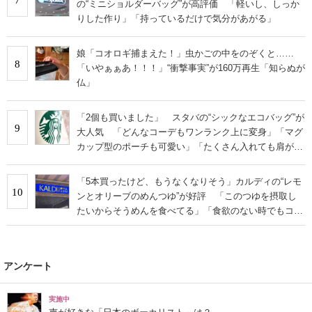
の“ミニショルダーバッグ”が高評価 「軽いし、しっか
りした作り」「持っているだけで気分があがる」
娘「コオロギ捕まえた！」虫かごの中をのぞくと……
8
「いやぁぁあ！！！」“衝撃事実”が160万再生「知らぬが
仏」
「2個も買いました」 スタバの“シックなエコバッグ”が
9
大人気 「どんなコーデもワンランク上に変身」「マグ
カップ型のポーチも可愛い」「たくさん入れても肩が痛
くならない」
「5本買ったけど、もうなくなりそう」カルディの“レモ
10
ンとオリーブのめんつゆ”が好評 「このつゆを摂取し
たいからそうめんを食べてる」「食欲のない時でもコレ
で食べられる」
アンケート
実施中