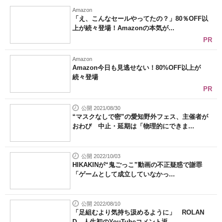
Amazon
「え、こんなセールやってたの？」80％OFF以
上が続々登場！Amazonの本気が...
PR
Amazon
Amazon今日も見逃せない！80%OFF以上が
続々登場
PR
公開 2021/08/30
“マスクなしで密”の愛知野外フェス、主催者が
おわび 中止・延期は「物理的にできま...
公開 2022/10/03
HIKAKINが“鬼ごっこ”動画の不正疑惑で謝罪
「ゲームとして成立していなかっ...
公開 2022/08/10
「足組むより気持ち汲めるように」 ROLAN
D、人生初のYouTubeコメント返...