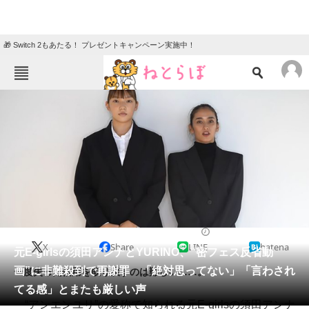
🎁 Switch 2もあたる！ プレゼントキャンペーン実施中！
ねとらぼメニュー
TOP
ニュース
エンタメ
クイズ
グルメ
地域
住まい
教育・育児
動物
リサーチ
2021/09/15 12:00（公開）
X
Share
LINE
hatena
会員記事
元E-girlsの須田アンナとYURINO、“密フェス反省動
画”に非難殺到で再謝罪 「絶対思ってない」「言わされ
一度失った信用を取り戻すのは難しい……。
メディア
てる感」とまたも厳しい声
“アンエンユリ”の愛称で知られる元E-girlsの須田アンナ
注目記事を集めた総合ページ