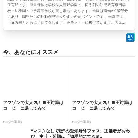
保育所です。運営母体は学校法人簡野学園で、同系列の幼児教育専門学
校・幼稚園・中学高等学校が同じ敷地にあります。当園は建物の1階部分
にあり、園児たちの行動が見守りやすいのがポイントです。 当園では、
「保護者とともに子育てをします」をモットーに掲げています。園児...
今、あなたにオススメ
アマゾンで大人気！血圧対策は
アマゾンで大人気！血圧対策は
コーヒーに足してみて
コーヒーに足してみて
PR(森永乳業)
PR(森永乳業)
“マスクなしで密”の愛知野外フェス、主催者がおわ
び 中止・延期は「物理的にできま...