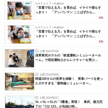
セガフェイブ｜HugKum
「言葉で伝える力」を育めば、イヤイヤ期もす
っきり！ 「アンパンマン ことばずかん...
PR
セガフェイブ｜HugKum
「言葉で伝える力」を育めば、イヤイヤ期もす
っきり！ 「アンパンマン ことばずかん...
PR
公開 2022/07/05
浅草東武ホテルの「鉄道運転シミュレータール
ーム」で現役運転士からレクチャーを受け...
公開 2022/04/05
時速320キロの世界を体験！ 実車パーツを使っ
たガチすぎる「新幹線シミュレーター...
公開 2022/05/17
SL＋SL＋SLの「3重連」実現！ 東武、復元完
了の「C11 123」が先頭の特...