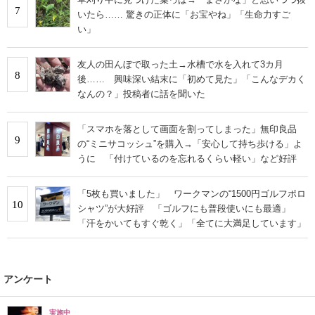
7
いたら…… 驚きの正体に「お宝やね」「生命力すご
い」
友人の田んぼで取った土→水槽で水を入れて3カ月
8
後…… 興味深い結末に「初めて見た」「こんなデカく
なんの？」投稿者に話を聞いた
「スマホを落として画面を割ってしまった」無印良品
9
の“ミニサコッシュ”を購入→「安心して持ち歩ける」よ
うに 「付けているのを忘れるくらい軽い」など好評
「5枚も買いました」 ワークマンの“1500円ゴルフポロ
10
シャツ”が大好評 「ゴルフにも普段使いにも最適」
「汗をかいてもすぐ乾く」「全てに大満足しています」
アンケート
実施中