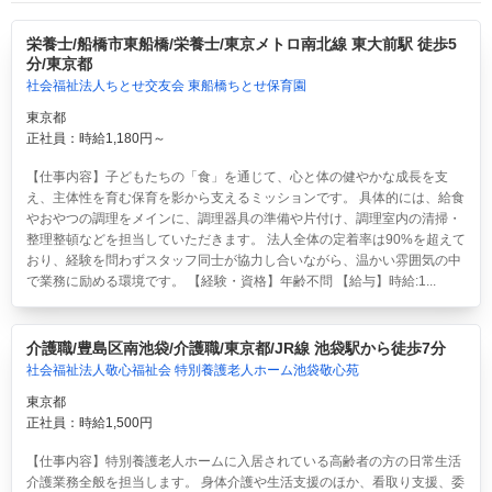
栄養士/船橋市東船橋/栄養士/東京メトロ南北線 東大前駅 徒歩5
分/東京都
社会福祉法人ちとせ交友会 東船橋ちとせ保育園
東京都
正社員：時給1,180円～
【仕事内容】子どもたちの「食」を通じて、心と体の健やかな成長を支
え、主体性を育む保育を影から支えるミッションです。 具体的には、給食
やおやつの調理をメインに、調理器具の準備や片付け、調理室内の清掃・
整理整頓などを担当していただきます。 法人全体の定着率は90%を超えて
おり、経験を問わずスタッフ同士が協力し合いながら、温かい雰囲気の中
で業務に励める環境です。 【経験・資格】年齢不問 【給与】時給:1...
介護職/豊島区南池袋/介護職/東京都/JR線 池袋駅から徒歩7分
社会福祉法人敬心福祉会 特別養護老人ホーム池袋敬心苑
東京都
正社員：時給1,500円
【仕事内容】特別養護老人ホームに入居されている高齢者の方の日常生活
介護業務全般を担当します。 身体介護や生活支援のほか、看取り支援、委