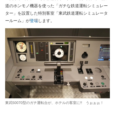
道のホンモノ機器を使った「ガチな鉄道運転シミュレー
ITの今と未来を見通す
ター」を設置した特別客室「東武鉄道運転シミュレータ
ールーム」が
登場
します。
スマホと通信の最新トレンド
進化するPCとデバイスの未来
好きが集まる 比べて選べる
ビジネスと働き方のヒント
AI活用のいまが分かる
企業ITのトレンドを詳説
経営リーダーのコミュニティ
マーケ×ITの今がよく分かる
東武50070型のガチ運転台が、ホテルの客室に!! うぉぉぉ！
ITエンジニア向け専門サイト