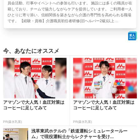
員会活動、行事やイベントへの参加も行います。 施設には多くの職員が在
籍しており、チームで協力しながらケアを提供しています。 ご利用者一人
ひとりに寄り添い、信頼関係を築きながら介護の専門性を高められる職場
です。 【経験・資格】介護職員初任者研修(旧ヘルパー2級)以上 ...
今、あなたにオススメ
アマゾンで大人気！血圧対策は
アマゾンで大人気！血圧対策は
コーヒーに足してみて
コーヒーに足してみて
PR(森永乳業)
PR(森永乳業)
浅草東武ホテルの「鉄道運転シミュレータールー
ム」で現役運転士からレクチャーを受け...