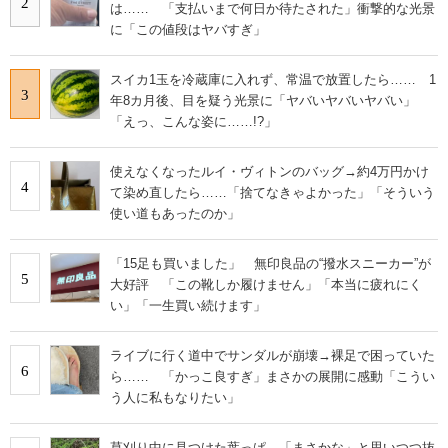
2
は…… 「支払いまで何日か待たされた」衝撃的な光景
に「この値段はヤバすぎ」
スイカ1玉を冷蔵庫に入れず、常温で放置したら…… 1
3
年8カ月後、目を疑う光景に「ヤバいヤバいヤバい」
「えっ、こんな姿に……!?」
使えなくなったルイ・ヴィトンのバッグ→約4万円かけ
4
て染め直したら……「捨てなきゃよかった」「そういう
使い道もあったのか」
「15足も買いました」 無印良品の“撥水スニーカー”が
5
大好評 「この靴しか履けません」「本当に疲れにく
い」「一生買い続けます」
ライブに行く道中でサンダルが崩壊→裸足で困っていた
6
ら…… 「かっこ良すぎ」まさかの展開に感動「こうい
う人に私もなりたい」
草刈り中に見つけた葉っぱ→「まさかな」と思いつつ抜