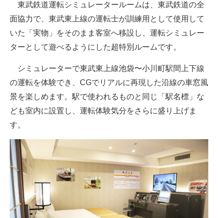
東武鉄道運転シミュレータールームは、東武鉄道の全
企業向けIT製品の総合サイト
面協力で、東武東上線の運転士が訓練用として使用して
いた「実物」をそのまま客室へ移設し、運転シミュレー
IT製品の技術・比較・事例
ターとして遊べるようにした超特別ルームです。
製造業のIT導入・活用を支援
シミュレーターで東武東上線池袋〜小川町駅間上下線
モノづくり技術者専門サイト
の運転を体験でき、CGでリアルに再現した沿線の車窓風
エレクトロニクス専門サイト
景を楽しめます。駅で使われるものと同じ「駅名標」な
ども室内に設置し、運転体験気分をさらに盛り上げま
電子設計の基本と応用
す。
エネルギーの専門メディア
建設×テクノロジーの最前線
ちょっと気になるネットの話題