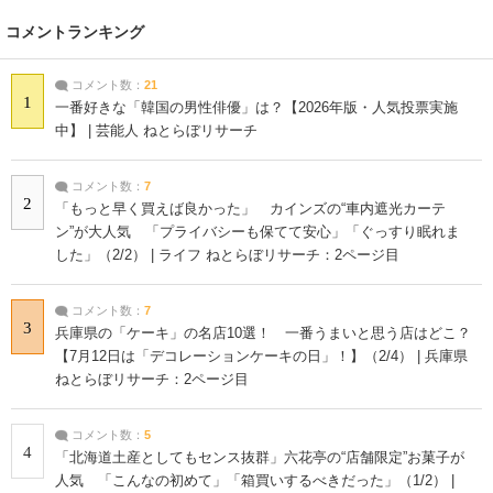
コメントランキング
コメント数：
21
1
一番好きな「韓国の男性俳優」は？【2026年版・人気投票実施
中】 | 芸能人 ねとらぼリサーチ
コメント数：
7
2
「もっと早く買えば良かった」 カインズの“車内遮光カーテ
ン”が大人気 「プライバシーも保てて安心」「ぐっすり眠れま
した」（2/2） | ライフ ねとらぼリサーチ：2ページ目
コメント数：
7
3
兵庫県の「ケーキ」の名店10選！ 一番うまいと思う店はどこ？
【7月12日は「デコレーションケーキの日」！】（2/4） | 兵庫県
ねとらぼリサーチ：2ページ目
コメント数：
5
4
「北海道土産としてもセンス抜群」六花亭の“店舗限定”お菓子が
人気 「こんなの初めて」「箱買いするべきだった」（1/2） |