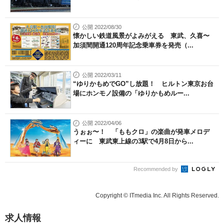
公開 2022/08/30
懐かしい鉄道風景がよみがえる 東武、久喜〜
加須間開通120周年記念乗車券を発売（...
公開 2022/03/11
“ゆりかもめでGO”し放題！ ヒルトン東京お台
場にホンモノ設備の「ゆりかもめルー...
公開 2022/04/06
うぉぉ〜！ 「ももクロ」の楽曲が発車メロデ
ィーに 東武東上線の3駅で4月8日から...
Recommended by
Copyright © ITmedia Inc. All Rights Reserved.
求人情報