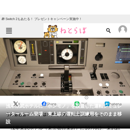
🎁 Switch 2もあたる！ プレゼントキャンペーン実施中！
ねとらぼメニュー
TOP
ニュース
エンタメ
クイズ
グルメ
地域
住まい
教育・育児
動物
リサーチ
2021/09/16 13:30（公開）
X
Share
LINE
hatena
会員記事
浅草東武ホテルに「ホンモノ」を設置した運転シミュレ
ータールーム登場 東上線の運転士訓練用をそのまま移
うわぁぁぁ！ これはガチで本気のやつだぁぁ……!!
メディア
設
浅草東武ホテル（東京都台東区）に10月8日、東武鉄
注目記事を集めた総合ページ