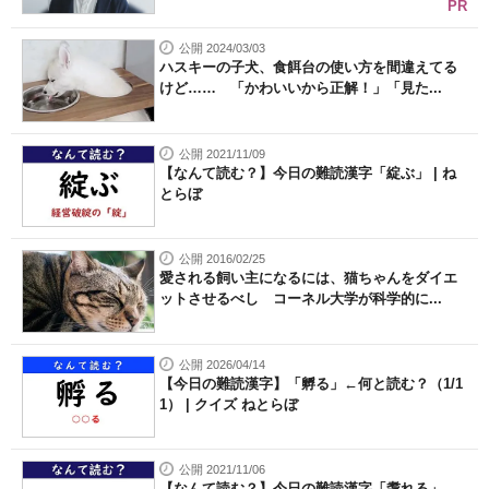
PR
公開 2024/03/03
ハスキーの子犬、食餌台の使い方を間違えてる
けど…… 「かわいいから正解！」「見た...
公開 2021/11/09
【なんて読む？】今日の難読漢字「綻ぶ」 | ね
とらぼ
公開 2016/02/25
愛される飼い主になるには、猫ちゃんをダイエ
ットさせるべし コーネル大学が科学的に...
公開 2026/04/14
【今日の難読漢字】「孵る」←何と読む？（1/1
1） | クイズ ねとらぼ
公開 2021/11/06
【なんて読む？】今日の難読漢字「耄れる」