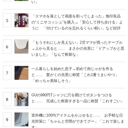
い」
「スマホを落として画面を割ってしまった」無印良品
5
の“ミニサコッシュ”を購入→「安心して持ち歩ける」よ
うに 「付けているのを忘れるくらい軽い」など好評
「もうそれにしか見えない」2児ママが買ったテーブル
6
→上から見ると…… まさかの光景に「ドアップかと思
いました」「なんて斬新な」
一人暮らしを始めた息子→初めて肉じゃがを作る
7
と…… 驚がくの光景に称賛「これ1番うまいやつ」
「めっちゃ美味しそう」
GUの990円Tシャツに穴を開けてボタンをつける
8
と…… 完成した斬新すぎる一品に称賛「これすごい」
室外機に100均アイテムをかぶせると…… お手軽な日
9
光対策に「ちゃんと空間ができてグー」「これで楽しま
す」