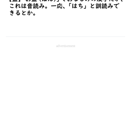
企業向けIT製品の総合サイト
IT製品の技術・比較・事例
製造業のIT導入・活用を支援
モノづくり技術者専門サイト
advertisement
エレクトロニクス専門サイト
電子設計の基本と応用
エネルギーの専門メディア
建設×テクノロジーの最前線
ちょっと気になるネットの話題