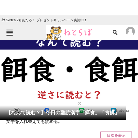
🎁 Switch 2もあたる！ プレゼントキャンペーン実施中！
ねとらぼメニュー
TOP
ニュース
エンタメ
クイズ
グルメ
地域
住まい
教育・育児
動物
リサーチ
2021/09/17 07:45（公開）
X
Share
LINE
hatena
会員記事
【なんて読む？】今日の難読漢字「餌食」「食餌」
文字を入れ替えても読める。
メディア
目次を表示
注目記事を集めた総合ページ