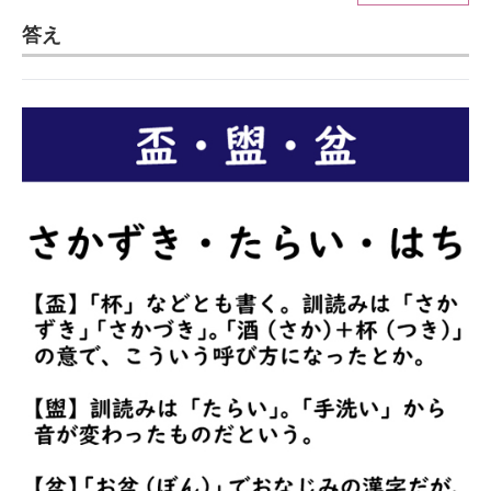
答え
ITの今と未来を見通す
スマホと通信の最新トレンド
進化するPCとデバイスの未来
好きが集まる 比べて選べる
ビジネスと働き方のヒント
AI活用のいまが分かる
企業ITのトレンドを詳説
経営リーダーのコミュニティ
マーケ×ITの今がよく分かる
ITエンジニア向け専門サイト