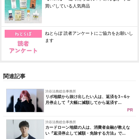
買い"している人気商品
ねとらぼ 読者アンケートにご協力をお願いし
ます
関連記事
渋谷法務総合事務所
リボ地獄から抜け出したい人は、返済を3～6ヶ
月停止して『大幅に減額してから返済す...
PR
渋谷法務総合事務所
カードローン地獄の人は、消費者金融が教えな
い『返済停止して減額・免除する方法』で...