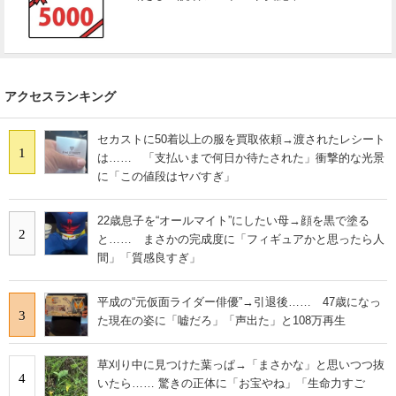
アクセスランキング
セカストに50着以上の服を買取依頼→渡されたレシート
1
は…… 「支払いまで何日か待たされた」衝撃的な光景
に「この値段はヤバすぎ」
22歳息子を“オールマイト”にしたい母→顔を黒で塗る
2
と…… まさかの完成度に「フィギュアかと思ったら人
間」「質感良すぎ」
平成の“元仮面ライダー俳優”→引退後…… 47歳になっ
3
た現在の姿に「嘘だろ」「声出た」と108万再生
草刈り中に見つけた葉っぱ→「まさかな」と思いつつ抜
4
いたら…… 驚きの正体に「お宝やね」「生命力すご