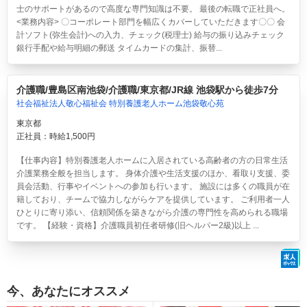
士のサポートがあるので高度な専門知識は不要。 最後の転職で正社員へ。
<業務内容> 〇コーポレート部門を幅広くカバーしていただきます〇〇 会
計ソフト(弥生会計)への入力、チェック(税理士) 給与の振り込みチェック
銀行手配や給与明細の郵送 タイムカードの集計、振替...
介護職/豊島区南池袋/介護職/東京都/JR線 池袋駅から徒歩7分
社会福祉法人敬心福祉会 特別養護老人ホーム池袋敬心苑
東京都
正社員：時給1,500円
【仕事内容】特別養護老人ホームに入居されている高齢者の方の日常生活
介護業務全般を担当します。 身体介護や生活支援のほか、看取り支援、委
員会活動、行事やイベントへの参加も行います。 施設には多くの職員が在
籍しており、チームで協力しながらケアを提供しています。 ご利用者一人
ひとりに寄り添い、信頼関係を築きながら介護の専門性を高められる職場
です。 【経験・資格】介護職員初任者研修(旧ヘルパー2級)以上 ...
今、あなたにオススメ