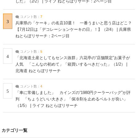
した」（2/2） | ライフ ねとらぼリサーチ：2ページ目
コメント数：
7
3
兵庫県の「ケーキ」の名店10選！ 一番うまいと思う店はどこ？
【7月12日は「デコレーションケーキの日」！】（2/4） | 兵庫県
ねとらぼリサーチ：2ページ目
コメント数：
5
4
「北海道土産としてもセンス抜群」六花亭の“店舗限定”お菓子が
人気 「こんなの初めて」「箱買いするべきだった」（1/2） |
北海道 ねとらぼリサーチ
コメント数：
4
5
「車に常備しました」 カインズの“1980円クーラーバッグ”が評
判 「ちょうどいい大きさ」「保冷剤を止めるベルトが良い」
（1/5） | ライフ ねとらぼリサーチ
カテゴリ一覧