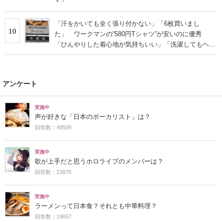
「汗をかいても全く張り付かない」「6枚買いまし
10
た」 ワークマンの“580円Tシャツ”が安いのに優秀
「ひんやりした着心地が気持ちいい」「洗濯してもヘタ
らない」
アンケート
実施中
声が好きな「日本のボーカリスト」は？
回答数：49509
実施中
歌が上手だと思うホロライブのメンバーは？
回答数：23876
実施中
ラーメンって日本食？それとも中華料理？
回答数：19657