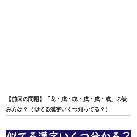
【前回の問題】「戈・戊・戉・戌・戍・成」の読
み方は？（似てる漢字いくつ知ってる？）