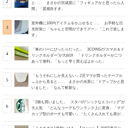
2
と…… まさかの完成度に「フィギュアかと思ったら人
間」「質感良すぎ」
室外機に100均アイテムをかぶせると…… お手軽な日
3
光対策に「ちゃんと空間ができてグー」「これで楽しま
す」
「車のバーにぴったりだった」 3COINSの“スマホ＆ド
4
リンクホルダー”が大好評 「ドリンクホルダーが二つ
あって便利」「もっと早く買えばよかった」
「もうそれにしか見えない」2児ママが買ったテーブル
5
→上から見ると…… まさかの光景に「ドアップかと思
いました」「なんて斬新な」
「2個も買いました」 スタバの“シックなエコバッグ”が
6
大人気 「どんなコーデもワンランク上に変身」「マグ
カップ型のポーチも可愛い」「たくさん入れても肩が痛
くならない」