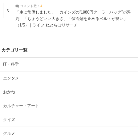
コメント数：
4
5
「車に常備しました」 カインズの“1980円クーラーバッグ”が評
判 「ちょうどいい大きさ」「保冷剤を止めるベルトが良い」
（1/5） | ライフ ねとらぼリサーチ
カテゴリ一覧
IT・科学
エンタメ
おかね
カルチャー・アート
クイズ
グルメ