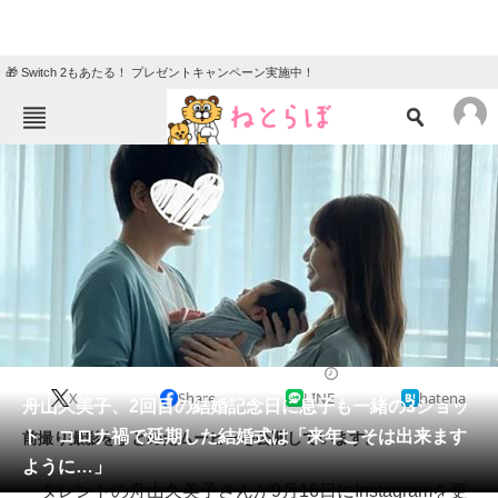
🎁 Switch 2もあたる！ プレゼントキャンペーン実施中！
ねとらぼメニュー
TOP
ニュース
エンタメ
クイズ
グルメ
地域
住まい
教育・育児
動物
リサーチ
2021/09/17 10:44（公開）
X
Share
LINE
hatena
会員記事
舟山久美子、2回目の結婚記念日に息子も一緒の3ショッ
ト コロナ禍で延期した結婚式は「来年こそは出来ます
前撮り撮影をまとめたムービーを公開しています。
メディア
ように…」
タレントの舟山久美子さんが9月16日にInstagramを更
注目記事を集めた総合ページ