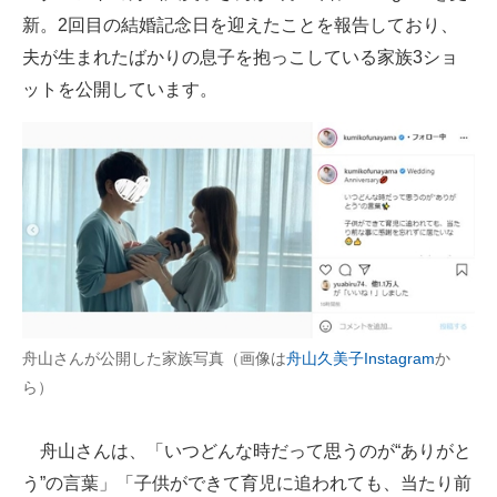
新。2回目の結婚記念日を迎えたことを報告しており、
ITの今と未来を見通す
夫が生まれたばかりの息子を抱っこしている家族3ショ
ットを公開しています。
スマホと通信の最新トレンド
進化するPCとデバイスの未来
好きが集まる 比べて選べる
ビジネスと働き方のヒント
AI活用のいまが分かる
企業ITのトレンドを詳説
舟山さんが公開した家族写真（画像は
舟山久美子Instagram
か
経営リーダーのコミュニティ
ら）
マーケ×ITの今がよく分かる
舟山さんは、「いつどんな時だって思うのが“ありがと
ITエンジニア向け専門サイト
う”の言葉」「子供ができて育児に追われても、当たり前