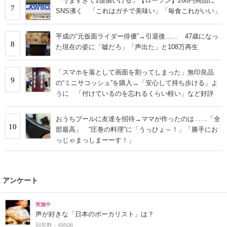
「うますぎて1億個いける」【ローソン】268円商品に
7
SNS沸く 「これはガチで美味い」「毎食これがいい」
平成の“元仮面ライダー俳優”→引退後…… 47歳になっ
8
た現在の姿に「嘘だろ」「声出た」と108万再生
「スマホを落として画面を割ってしまった」無印良品
9
の“ミニサコッシュ”を購入→「安心して持ち歩ける」よ
うに 「付けているのを忘れるくらい軽い」など好評
おうちプールに友達を招待→ママが作ったのは……「全
10
部最高」 “圧巻の料理”に「うっひょ～！」「勝手にお
っじゃまっしまーーす！」
アンケート
実施中
声が好きな「日本のボーカリスト」は？
回答数：49506