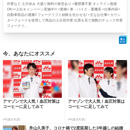
作業など 土日休み 大盛り無料の食堂あり <履歴書不要 オンライン面接
OK><入社キャンペーン実施中!> <業種> 車・バイク・重機系 <仕事内容>
自動車部品の運搬!/ フォークリフト経験を生かせる! <主なお仕事> カウン
ターフォークを使用して商品の入出荷作業 伝票を見て個数のチェック作業
フォークリ...
今、あなたにオススメ
アマゾンで大人気！血圧対策は
アマゾンで大人気！血圧対策は
コーヒーに足してみて
コーヒーに足してみて
PR(森永乳業)
PR(森永乳業)
舟山久美子、コロナ禍で2度延期した3年越しの結婚