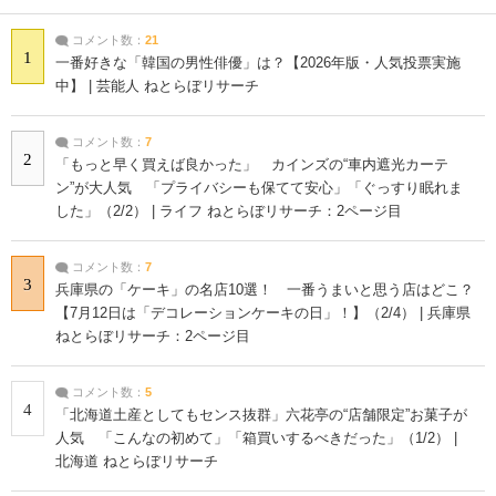
コメント数：
21
1
一番好きな「韓国の男性俳優」は？【2026年版・人気投票実施
中】 | 芸能人 ねとらぼリサーチ
コメント数：
7
2
「もっと早く買えば良かった」 カインズの“車内遮光カーテ
ン”が大人気 「プライバシーも保てて安心」「ぐっすり眠れま
した」（2/2） | ライフ ねとらぼリサーチ：2ページ目
コメント数：
7
3
兵庫県の「ケーキ」の名店10選！ 一番うまいと思う店はどこ？
【7月12日は「デコレーションケーキの日」！】（2/4） | 兵庫県
ねとらぼリサーチ：2ページ目
コメント数：
5
4
「北海道土産としてもセンス抜群」六花亭の“店舗限定”お菓子が
人気 「こんなの初めて」「箱買いするべきだった」（1/2） |
北海道 ねとらぼリサーチ