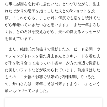
な事に感謝を忘れずに居たいな」とつづりながら、生ま
企業向けIT製品の総合サイト
れたばかりの息子を抱っこした夫との3ショットを投
IT製品の技術・比較・事例
稿。「これからも、ましゅ君に何度でも恋をし続けてな
がら年老いていきたいなと思います」「また一年よろし
製造業のIT導入・活用を支援
くね」とのろけを交えながら、夫への愛あるメッセージ
モノづくり技術者専門サイト
を伝えています。
エレクトロニクス専門サイト
また、結婚式の前撮りで撮影したムービーも公開。ウ
エディングドレスを着た舟山さんとタキシードを着た夫
電子設計の基本と応用
が手を取り合って走っていく姿や、夕方の海辺で撮影し
エネルギーの専門メディア
た美しいフォトなどが収められています。前撮りはした
もののコロナ禍の影響で結婚式は2回延期しているた
建設×テクノロジーの最前線
め、舟山さんは「来年こそは出来ますように…」という
ちょっと気になるネットの話題
願いもつづっていました。