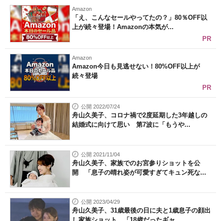
Amazon
「え、こんなセールやってたの？」80％OFF以
上が続々登場！Amazonの本気が...
PR
Amazon
Amazon今日も見逃せない！80%OFF以上が
続々登場
PR
公開 2022/07/24
舟山久美子、コロナ禍で2度延期した3年越しの
結婚式に向けて思い 第7波に「もうや...
公開 2021/11/04
舟山久美子、家族でのお宮参りショットを公
開 「息子の晴れ姿が可愛すぎてキュン死な...
公開 2023/04/29
舟山久美子、31歳最後の日に夫と1歳息子の顔出
し家族ショット 「18歳だったギャ...