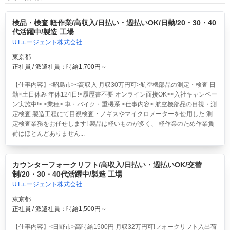
検品・検査 軽作業/高収入/日払い・週払いOK/日勤/20・30・40
代活躍中/製造 工場
UTエージェント株式会社
東京都
正社員 / 派遣社員：時給1,700円～
【仕事内容】<昭島市><高収入 月収30万円可>航空機部品の測定・検査 日
勤×土日休み 年休124日!<履歴書不要 オンライン面接OK><入社キャンペー
ン実施中!> <業種> 車・バイク・重機系 <仕事内容> 航空機部品の目視・測
定検査 製造工程にて目視検査・ノギスやマイクロメーターを使用した 測
定検査業務をお任せします! 製品は軽いものが多く、 軽作業のため作業負
荷はほとんどありません...
カウンターフォークリフト/高収入/日払い・週払いOK/交替
制/20・30・40代活躍中/製造 工場
UTエージェント株式会社
東京都
正社員 / 派遣社員：時給1,500円～
【仕事内容】<日野市>高時給1500円 月収32万円可!フォークリフト入出荷