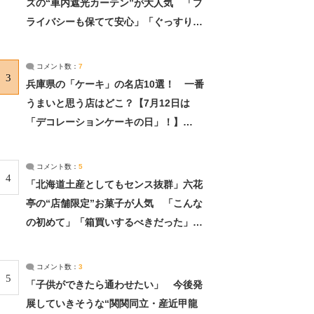
ズの“車内遮光カーテン”が大人気 「プ
ライバシーも保てて安心」「ぐっすり眠
れました」（2/2） | ライフ ねとらぼリ
サーチ：2ページ目
コメント数：
7
3
兵庫県の「ケーキ」の名店10選！ 一番
うまいと思う店はどこ？【7月12日は
「デコレーションケーキの日」！】
（2/4） | 兵庫県 ねとらぼリサーチ：2ペ
ージ目
コメント数：
5
4
「北海道土産としてもセンス抜群」六花
亭の“店舗限定”お菓子が人気 「こんな
の初めて」「箱買いするべきだった」
（1/2） | 北海道 ねとらぼリサーチ
コメント数：
3
5
「子供ができたら通わせたい」 今後発
展していきそうな“関関同立・産近甲龍