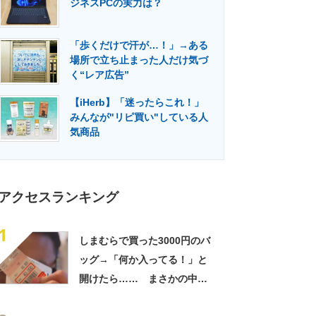
ジネスPCの実力は？
門メディア
建設×テクノロジーの最前線
「歩くだけで汗が…！」→ある
場所で立ち止まった人だけ気づ
く“レア広告”
【iHerb】「迷ったらこれ！」
みんなが"リピ買い"している人
気商品
アクセスランキング
1
しまむらで買った3000円のバ
ッグ→「何か入ってる！」と
開けたら…… まさかの中身
に「買いに走った」「コスパ