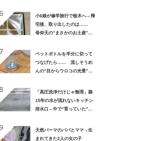
と思わないのかな」「呆れる
6
わ」 2500円での出品も
小6娘が修学旅行で栃木へ→帰
宅後、取り出したのは……
母仰天の“まさかのお土産”に
「仕掛けが凄すぎる!!」「娘
7
から賄賂がw」
ペットボトルを半分に切って
つなげたら…… 流しそうめ
んの“目からウロコの光景”に
「えっ!? 天才すぎて」「夏
8
休みに絶対やる」
「高圧洗浄だけじゃ無理」築
15年の水が流れないキッチン
排水口→中で“育っていた”の
は…… 衝撃の光景に「排水
9
って大変」
天然パーマのパパとママ→生
まれてきた2人の女の子