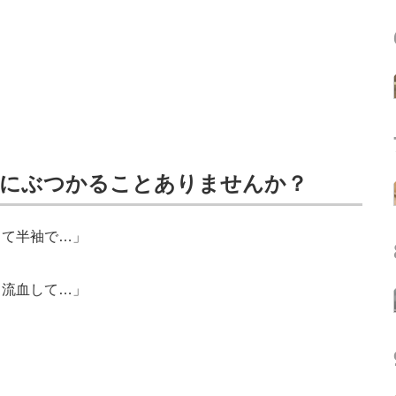
虫にぶつかることありませんか？
って半袖で…」
て流血して…」