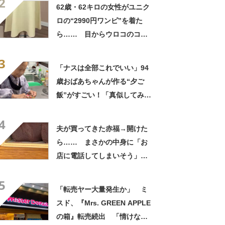
2
良すぎる」
62歳・62キロの女性がユニク
ロの“2990円ワンピ”を着た
ら…… 目からウロコのコー
デに「全色ほしいくらい」
3
「参考になりました」
「ナスは全部これでいい」94
歳おばあちゃんが作る“夕ご
飯”がすごい！「真似してみま
す」「憧れます」
4
夫が買ってきた赤福→開けた
ら…… まさかの中身に「お
店に電話してしまいそう」
「さすがに初めて見ました
5
笑」と107万表示
「転売ヤー大量発生か」 ミ
スド、『Mrs. GREEN APPLE
の箱』転売続出 「情けない