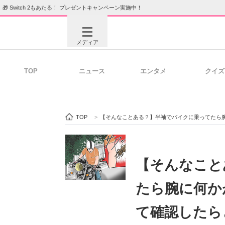
🎁 Switch 2もあたる！ プレゼントキャンペーン実施中！
メディア
TOP
ニュース
エンタメ
クイズ
注目記事を集めた総合ページ
ITの今
TOP
>
【そんなことある？】半袖でバイクに乗ってたら腕
ビジネスと働き方のヒント
AI活用
【そんなこと
たら腕に何か
ITエンジニア向け専門サイト
企業向けI
て確認したら