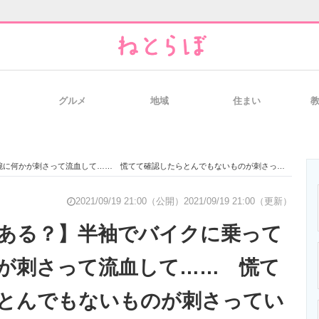
グルメ
地域
住まい
と未来を見通す
スマホと通信の最新トレンド
進化するPCとデ
に何かが刺さって流血して…… 慌てて確認したらとんでもないものが刺さっていた
のいまが分かる
企業ITのトレンドを詳説
経営リーダーの
2021/09/19 21:00（公開）
2021/09/19 21:00（更新）
ある？】半袖でバイクに乗って
が刺さって流血して…… 慌て
T製品の総合サイト
IT製品の技術・比較・事例
製造業のIT導入
とんでもないものが刺さってい