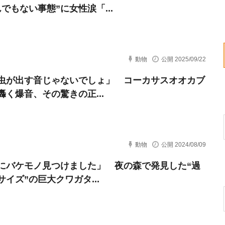
でもない事態”に女性涙「...
動物
公開 2025/09/22
虫が出す音じゃないでしょ」 コーカサスオオカブ
轟く爆音、その驚きの正...
動物
公開 2024/08/09
にバケモノ見つけました」 夜の森で発見した“過
サイズ”の巨大クワガタ...