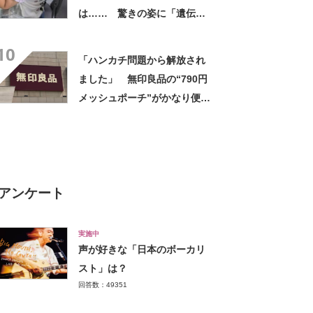
は…… 驚きの姿に「遺伝っ
て不思議ですね」
10
「ハンカチ問題から解放され
ました」 無印良品の“790円
メッシュポーチ”がかなり便
利 「濡れてもすぐ乾く」
「追加購入を考えています」
アンケート
実施中
声が好きな「日本のボーカリ
スト」は？
回答数：49351