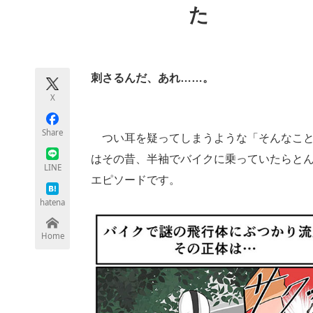
た
モノづくり技術者専門サイト
エレクトロ
刺さるんだ、あれ……。
ちょっと気になるネットの話題
X
Share
つい耳を疑ってしまうような「そんなこと
はその昔、半袖でバイクに乗っていたらと
LINE
エピソードです。
hatena
Home