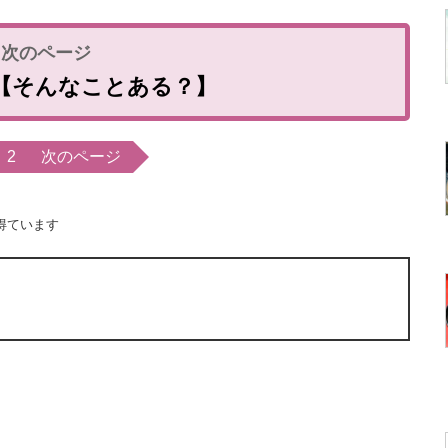
【そんなことある？】
2
次のページ
得ています