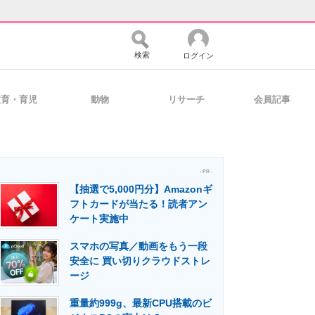
検索
ログイン
教育・育児
動物
リサーチ
会員記事
バイスの未来
好きが集まる 比べて選べる
- PR -
【抽選で5,000円分】Amazonギ
コミュニティ
マーケ×ITの今がよく分かる
フトカードが当たる！読者アン
ケート実施中
スマホの写真／動画をもう一段
・活用を支援
安全に 買い切りクラウドストレ
ージ
重量約999g、最新CPU搭載のビ