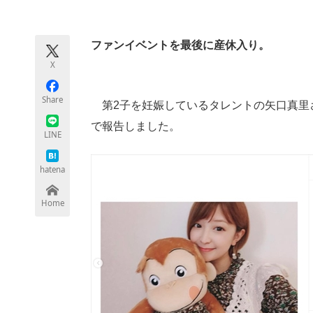
モノづくり技術者専門サイト
エレクトロ
ファンイベントを最後に産休入り。
X
ちょっと気になるネットの話題
Share
第2子を妊娠しているタレントの矢口真里さんが
で報告しました。
LINE
hatena
Home