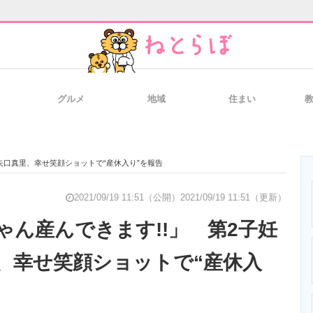
グルメ
地域
住まい
と未来を見通す
スマホと通信の最新トレンド
進化するPCとデ
矢口真里、幸せ笑顔ショットで“産休入り”を報告
のいまが分かる
企業ITのトレンドを詳説
経営リーダーの
2021/09/19 11:51（公開）
2021/09/19 11:51（更新）
ゃん産んできます!!」 第2子妊
、幸せ笑顔ショットで“産休入
T製品の総合サイト
IT製品の技術・比較・事例
製造業のIT導入