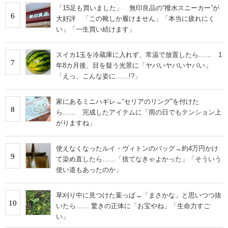
「15足も買いました」 無印良品の“撥水スニーカー”が
6
大好評 「この靴しか履けません」「本当に疲れにく
い」「一生買い続けます」
スイカ1玉を冷蔵庫に入れず、常温で放置したら…… 1
7
年8カ月後、目を疑う光景に「ヤバいヤバいヤバい」
「えっ、こんな姿に……!?」
家にあるミニハギレ→“セリアのリング”を付けた
8
ら…… 完成したアイテムに「雨の日でもテンション上
がりますね」
使えなくなったルイ・ヴィトンのバッグ→約4万円かけ
9
て染め直したら……「捨てなきゃよかった」「そういう
使い道もあったのか」
草刈り中に見つけた葉っぱ→「まさかな」と思いつつ抜
10
いたら…… 驚きの正体に「お宝やね」「生命力すご
い」