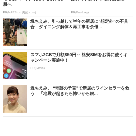
肌へ
PR(NARS on 美的.com)
PR(Fav-Log)
堀ちえみ、引っ越して半年の新居に“想定外”の不具
合 ダイニング解体＆再工事を余儀...
スマホ2GBで月額850円～ 格安SIMをお得に使うキ
ャンペーン実施中！
PR(IIJmio)
堀ちえみ、 “奇跡の予言”で新居のワインセラーを救
う 「地震が起きたら怖いから鍵...