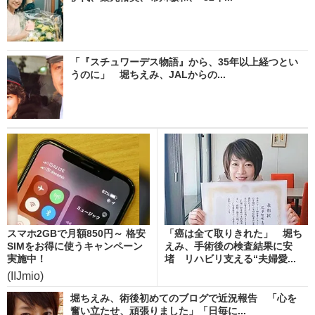
「『スチュワーデス物語』から、35年以上経つとい
うのに」 堀ちえみ、JALからの...
スマホ2GBで月額850円～ 格安
「癌は全て取りきれた」 堀ち
SIMをお得に使うキャンペーン
えみ、手術後の検査結果に安
実施中！
堵 リハビリ支える“夫婦愛...
(IIJmio)
堀ちえみ、術後初めてのブログで近況報告 「心を
奮い立たせ、頑張りました」「日毎に...