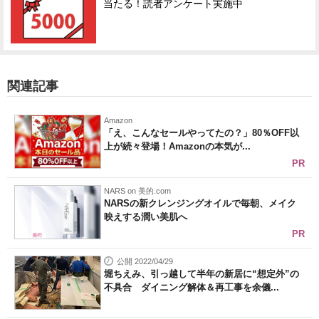
当たる！読者アンケート実施中
関連記事
Amazon
「え、こんなセールやってたの？」80％OFF以
上が続々登場！Amazonの本気が...
PR
NARS on 美的.com
NARSの新クレンジングオイルで毎朝、メイク
映えする潤い美肌へ
PR
公開 2022/04/29
堀ちえみ、引っ越して半年の新居に“想定外”の
不具合 ダイニング解体＆再工事を余儀...