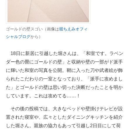
企業向けIT製品の総合サイト
IT製品の技術・比較・事例
ゴールドの壁スゴい（画像は
堀ちえみオフィ
製造業のIT導入・活用を支援
シャルブログ
から）
モノづくり技術者専門サイト
18日に新居に引越した堀さんは、「和室です。ラベン
エレクトロニクス専門サイト
ダー色の畳にゴールドの壁」と収納や壁の一部がド派手
電子設計の基本と応用
に輝いた和室の写真を公開。鞘に入った刀や武者絵が飾
られたこだわりの一室となっており、「派手に攻めまし
エネルギーの専門メディア
た」とゴールドの壁は思い切った決断だったことを明か
建設×テクノロジーの最前線
しています。これは攻めてる……！
ちょっと気になるネットの話題
その後の投稿では、大きなベッドや壁掛けテレビが設
置された寝室や、広々としたダイニングキッチンを紹介
した堀さん。親族の協力もあって引越し2日目にして荷