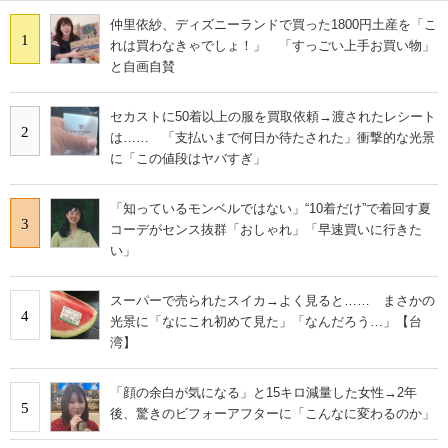
仲里依紗、ディズニーランドで買った1800円土産を「こ
1
れは買わなきゃでしょ！」 「すっごい上手お買い物」
と自画自賛
セカストに50着以上の服を買取依頼→渡されたレシート
2
は…… 「支払いまで何日か待たされた」衝撃的な光景
に「この値段はヤバすぎ」
「知っているモンベルではない」“10着だけ”で着回す夏
3
コーデがセンス抜群「おしゃれ」「早速買いに行きた
い」
スーパーで売られたスイカ→よく見ると…… まさかの
4
光景に「なにこれ初めて見た」「なんだろう…」【台
湾】
「顔の余白が気になる」と15キロ減量した女性→2年
5
後、驚きのビフォーアフターに「こんなに変わるのか」