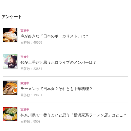
アンケート
実施中
声が好きな「日本のボーカリスト」は？
回答数：49538
実施中
歌が上手だと思うホロライブのメンバーは？
回答数：23884
実施中
ラーメンって日本食？それとも中華料理？
回答数：19661
実施中
神奈川県で一番うまいと思う「横浜家系ラーメン店」はどこ？
回答数：8509