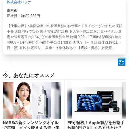
株式会社パソナ
東京都
正社員：時給2,280円
【仕事内容】<訪問診療での看護業務のお仕事> ドライバーがいるため運転
不要 医師同行で安心 業務内容:訪問診療 個人宅・施設におけるバイタル測
定や医療処置の介助などの看護業務全般 時間 9:00～17:00(休憩60分) 給与
400万～(月45時間分 時間外手当含む)准看 370万円～ 休日 週休2日制(土・
日・祝) 有休:法定通り、 夏季・冬季休暇あり 【経験・資格】必要資...
今、あなたにオススメ
NARSの新クレンジングオイル
FPが解説！Apple製品を分割手
で毎朝、メイク映えする潤い美
数料0円で入手する方法とは？