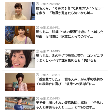
公開 2021/10/12
堀ちえみ、 “奇跡の予言”で新居のワインセラー
を救う 「地震が起きたら怖いから鍵...
公開 2021/09/21
堀ちえみ、54歳で“終の棲家”を急に引っ越した
理由 旧宅隣に「家族にとってのマイ...
公開 2019/03/13
堀ちえみ、舌の手術で発音に苦労 コンビニで
うまくしゃべれず注目集めるも「負けるも...
公開 2019/10/04
「感無量でした」 堀ちえみ、がん手術後初め
ての表舞台に喜び “復帰への第1歩”に...
公開 2020/08/23
早見優、堀ちえみの復活歌唱に感動 「伊代ち
ゃんと秀美ちゃんと……」と“花の82年...