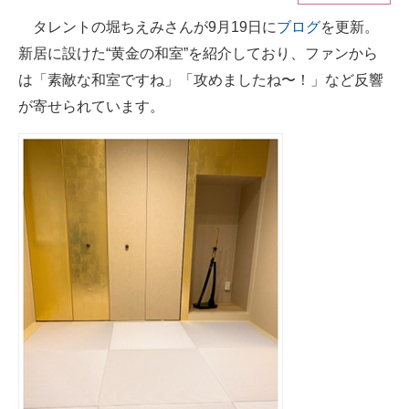
タレントの堀ちえみさんが9月19日に
ブログ
を更新。
ITの今と未来を見通す
新居に設けた“黄金の和室”を紹介しており、ファンから
スマホと通信の最新トレンド
は「素敵な和室ですね」「攻めましたね〜！」など反響
が寄せられています。
進化するPCとデバイスの未来
好きが集まる 比べて選べる
ビジネスと働き方のヒント
AI活用のいまが分かる
企業ITのトレンドを詳説
経営リーダーのコミュニティ
マーケ×ITの今がよく分かる
ITエンジニア向け専門サイト