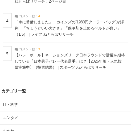
ねとらぼリサーチ：2ページ目
コメント数：
4
4
「車に常備しました」 カインズの“1980円クーラーバッグ”が評
判 「ちょうどいい大きさ」「保冷剤を止めるベルトが良い」
（1/5） | ライフ ねとらぼリサーチ
コメント数：
3
5
【バレーボール】ネーションズリーグ日本ラウンドで活躍を期待
している「日本男子バレー代表選手」は？【2026年版・人気投
票実施中】（投票結果） | スポーツ ねとらぼリサーチ
カテゴリ一覧
IT・科学
エンタメ
おかね