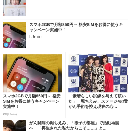
スマホ2GBで月額850円～ 格安SIMをお得に使うキ
ャンペーン実施中！
IIJmio
スマホ2GBで月額850円～ 格安
「素晴らしい試練を与えて頂い
SIMをお得に使うキャンペーン
た」 堀ちえみ、ステージ4の舌
実施中！
がん手術を控え現在の心...
PR(IIJmio)
がん闘病の堀ちえみ、「徹子の部屋」で活動再開
へ 「再生された私だからこそ……」と...