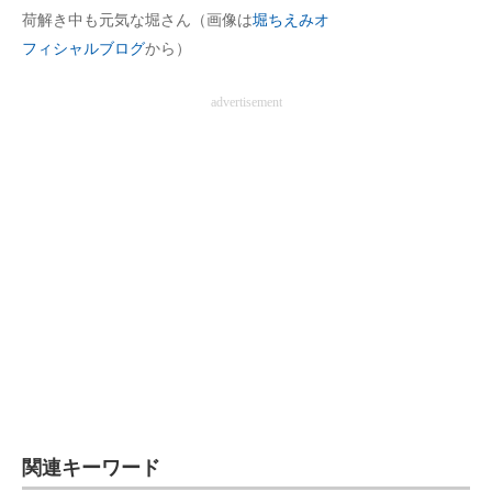
荷解き中も元気な堀さん（画像は
堀ちえみオ
フィシャルブログ
から）
advertisement
関連キーワード