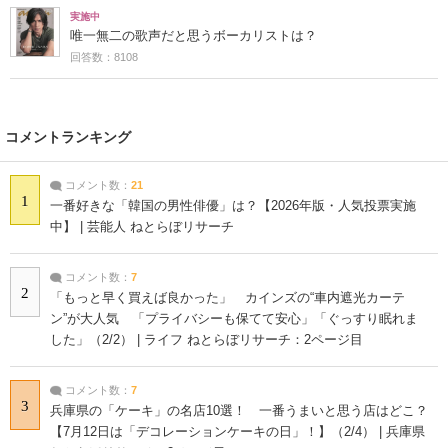
実施中
唯一無二の歌声だと思うボーカリストは？
回答数：8108
コメントランキング
コメント数：
21
1
一番好きな「韓国の男性俳優」は？【2026年版・人気投票実施
中】 | 芸能人 ねとらぼリサーチ
コメント数：
7
2
「もっと早く買えば良かった」 カインズの“車内遮光カーテ
ン”が大人気 「プライバシーも保てて安心」「ぐっすり眠れま
した」（2/2） | ライフ ねとらぼリサーチ：2ページ目
コメント数：
7
3
兵庫県の「ケーキ」の名店10選！ 一番うまいと思う店はどこ？
【7月12日は「デコレーションケーキの日」！】（2/4） | 兵庫県