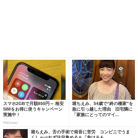
スマホ2GBで月額850円～ 格安
堀ちえみ、54歳で“終の棲家”を
SIMをお得に使うキャンペーン
急に引っ越した理由 旧宅隣に
実施中！
「家族にとってのマイ...
PR(IIJmio)
堀ちえみ、舌の手術で発音に苦労 コンビニでうま
くしゃべれず注目集めるも「負けるも...