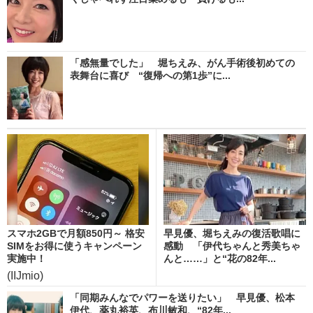
「感無量でした」 堀ちえみ、がん手術後初めての
表舞台に喜び “復帰への第1歩”に...
スマホ2GBで月額850円～ 格安
早見優、堀ちえみの復活歌唱に
SIMをお得に使うキャンペーン
感動 「伊代ちゃんと秀美ちゃ
実施中！
んと……」と“花の82年...
(IIJmio)
「同期みんなでパワーを送りたい」 早見優、松本
伊代、薬丸裕英、布川敏和、“82年...