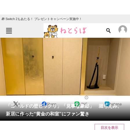
🎁 Switch 2もあたる！ プレゼントキャンペーン実施中！
ねとらぼメニュー
TOP
ニュース
エンタメ
クイズ
グルメ
地域
住まい
教育・育児
動物
リサーチ
2021/09/20 18:09（公開）
X
Share
LINE
hatena
会員記事
「ゴールドの壁ビックリ」「見事な豪邸」 堀ちえみ、
新居に作った“黄金の和室”にファン驚き
殿様の茶室だ。
メディア
目次を表示
注目記事を集めた総合ページ