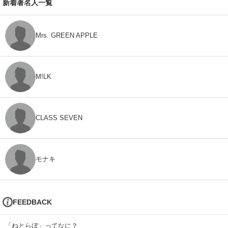
新着著名人一覧
Mrs. GREEN APPLE
M!LK
CLASS SEVEN
モナキ
FEEDBACK
「ねとらぼ」ってなに？