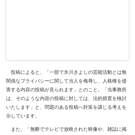
企業向けIT製品の総合サイト
IT製品の技術・比較・事例
製造業のIT導入・活用を支援
モノづくり技術者専門サイト
エレクトロニクス専門サイト
投稿によると、「一部で氷川きよしの芸能活動とは無
電子設計の基本と応用
関係なプライバシーに関して当人を侮辱し、人格権を侵
エネルギーの専門メディア
害する内容の投稿が見られます」とのこと。「当事務所
建設×テクノロジーの最前線
は、そのような内容の投稿に対しては、法的措置を検討
いたします」と、問題のある投稿へ対策を講じる考えを
ちょっと気になるネットの話題
示しています。
また、「無断でテレビで放映された映像や、雑誌に掲