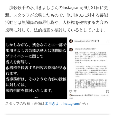
演歌歌手の氷川きよしさんのInstagramが9月21日に更
ITの今と未来を見通す
新。スタッフが投稿したもので、氷川さんに対する芸能
スマホと通信の最新トレンド
活動とは無関係の侮辱行為や、人格権を侵害する内容の
投稿に対して、法的措置を検討しているとしています。
進化するPCとデバイスの未来
好きが集まる 比べて選べる
ビジネスと働き方のヒント
AI活用のいまが分かる
企業ITのトレンドを詳説
経営リーダーのコミュニティ
マーケ×ITの今がよく分かる
スタッフの投稿（画像は
氷川きよしInstagram
から）
ITエンジニア向け専門サイト