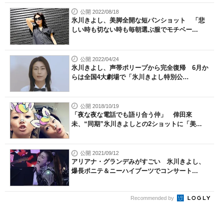
公開 2022/08/18
氷川きよし、美脚全開な短パンショット 「悲
しい時も切ない時も毎朝選ぶ服でモチベー...
公開 2022/04/24
氷川きよし、声帯ポリープから完全復帰 6月か
らは全国4大劇場で「氷川きよし特別公...
公開 2018/10/19
「夜な夜な電話でも語り合う仲」 倖田來
未、“同期”氷川きよしとの2ショットに「美...
公開 2021/09/12
アリアナ・グランデみがすごい 氷川きよし、
爆長ポニテ＆ニーハイブーツでコンサート...
Recommended by