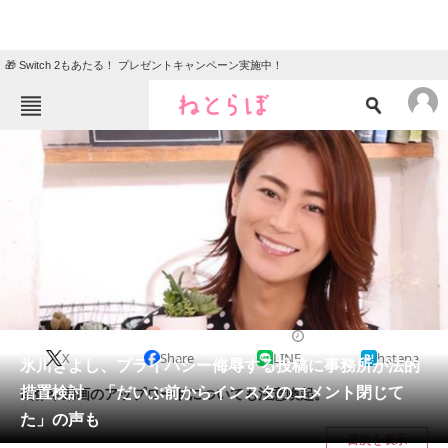
🎁 Switch 2もあたる！ プレゼントキャンペーン実施中！
ねとらぼメニュー
TOP
ニュース
エンタメ
クイズ
グルメ
地域
住まい
教育・育児
動物
リサーチ
2021/09/21 14:56（公開）
X
Share
LINE
hatena
会員記事
氷川きよし、プライバシー侮辱する投稿に事務所が法的
措置検討 「だいぶ前からインスタのコメント閉じて
画像や動画のアップロードについても注意喚起。
メディア
た」の声も
目次を表示
注目記事を集めた総合ページ