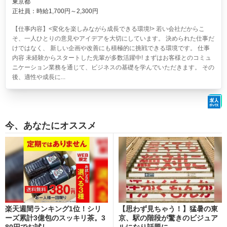
東京都
正社員：時給1,700円～2,300円
【仕事内容】<変化を楽しみながら成長できる環境!> 若い会社だからこ
そ、一人ひとりの意見やアイデアを大切にしています。 決められた仕事だ
けではなく、 新しい企画や改善にも積極的に挑戦できる環境です。 仕事
内容 未経験からスタートした先輩が多数活躍中! まずはお客様とのコミュ
ニケーション業務を通じて、ビジネスの基礎を学んでいただきます。 その
後、適性や成長に...
今、あなたにオススメ
楽天週間ランキング1位！シリ
【思わず見ちゃう！】猛暑の東
ーズ累計3億包のスッキリ茶。3
京、駅の階段が驚きのビジュア
80円でお試し
ルになり話題に