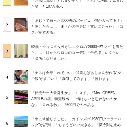
「お店に電話してしまいそう」「さすがに初めて見まし
た笑」と107万表示
しまむらで買った3000円のバッグ→「何か入ってる！」
2
と開けたら…… まさかの中身に「買いに走った」「コ
スパ良すぎる」
62歳・62キロの女性がユニクロの“2990円ワンピ”を着た
3
ら…… 目からウロコのコーデに「全色ほしいくらい」
「参考になりました」
「ナスは全部これでいい」94歳おばあちゃんが作る“夕
4
ご飯”がすごい！「真似してみます」「憧れます」
「転売ヤー大量発生か」 ミスド、『Mrs. GREEN
5
APPLEの箱』転売続出 「情けないと思わないのか
な」「呆れるわ」 2500円での出品も
「車に常備しました」 カインズの“1980円クーラーバ
6
ッグ”が評判 「ちょうどいい大きさ」「保冷剤を止め