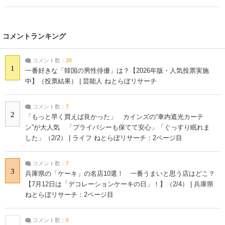
コメントランキング
コメント数：
20
1
一番好きな「韓国の男性俳優」は？【2026年版・人気投票実施
中】（投票結果） | 芸能人 ねとらぼリサーチ
コメント数：
7
2
「もっと早く買えば良かった」 カインズの“車内遮光カーテ
ン”が大人気 「プライバシーも保てて安心」「ぐっすり眠れま
した」（2/2） | ライフ ねとらぼリサーチ：2ページ目
コメント数：
7
3
兵庫県の「ケーキ」の名店10選！ 一番うまいと思う店はどこ？
【7月12日は「デコレーションケーキの日」！】（2/4） | 兵庫県
ねとらぼリサーチ：2ページ目
コメント数：
5