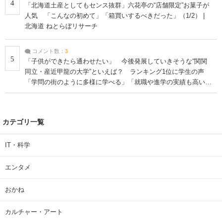
4
「北海道土産としてもセンス抜群」六花亭の“店舗限定”お菓子が
人気 「こんなの初めて」「箱買いするべきだった」（1/2） |
北海道 ねとらぼリサーチ
コメント数：
3
5
「子供ができたら通わせたい」 今後発展していきそうな“関関
同立・産近甲龍の大学”といえば？ ランキング1位に学生の声
「学問の街のように多様に学べる」「就職や進学の実績も高い」
| 大学 ねとらぼリサーチ
カテゴリ一覧
IT・科学
エンタメ
おかね
カルチャー・アート