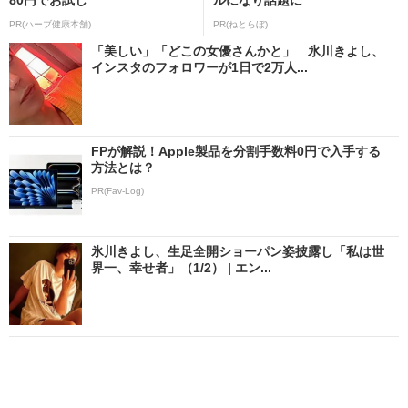
PR(ハーブ健康本舗)
PR(ねとらぼ)
「美しい」「どこの女優さんかと」 氷川きよし、
インスタのフォロワーが1日で2万人...
FPが解説！Apple製品を分割手数料0円で入手する
方法とは？
PR(Fav-Log)
氷川きよし、生足全開ショーパン姿披露し「私は世
界一、幸せ者」（1/2） | エン...