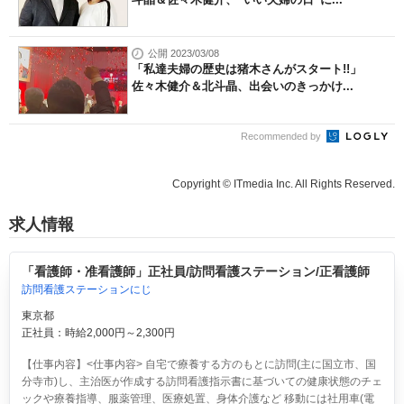
公開 2023/03/08
「私達夫婦の歴史は猪木さんがスタート!!」
佐々木健介＆北斗晶、出会いのきっかけ...
Recommended by
Copyright © ITmedia Inc. All Rights Reserved.
求人情報
「看護師・准看護師」正社員/訪問看護ステーション/正看護師
訪問看護ステーションにじ
東京都
正社員：時給2,000円～2,300円
【仕事内容】<仕事内容> 自宅で療養する方のもとに訪問(主に国立市、国
分寺市)し、主治医が作成する訪問看護指示書に基づいての健康状態のチェ
ックや療養指導、服薬管理、医療処置、身体介護など 移動には社用車(電