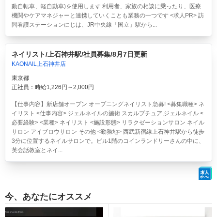
動自転車、軽自動車)を使用します 利用者、家族の相談に乗ったり、医療
機関やケアマネジャーと連携していくことも業務の一つです <求人PR> 訪
問看護ステーションにじは、JR中央線「国立」駅から...
ネイリスト/上石神井駅/社員募集/8月7日更新
KAONAIL上石神井店
東京都
正社員：時給1,226円～2,000円
【仕事内容】新店舗オープン オープニングネイリスト急募! <募集職種> ネ
イリスト <仕事内容> ジェルネイルの施術 スカルプチュア,ジェルネイル <
必要経験> <業種> ネイリスト <施設形態> リラクゼーションサロン ネイル
サロン アイブロウサロン その他 <勤務地> 西武新宿線上石神井駅から徒歩
3分に位置するネイルサロンで。ビル1階のコインランドリーさんの中に、
英会話教室とネイ...
今、あなたにオススメ