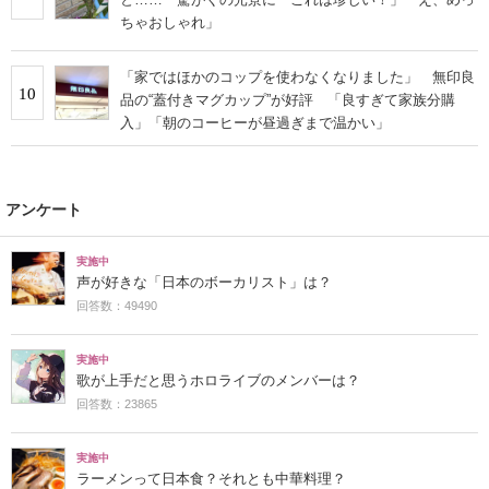
ちゃおしゃれ」
「家ではほかのコップを使わなくなりました」 無印良
10
品の“蓋付きマグカップ”が好評 「良すぎて家族分購
入」「朝のコーヒーが昼過ぎまで温かい」
アンケート
実施中
声が好きな「日本のボーカリスト」は？
回答数：49490
実施中
歌が上手だと思うホロライブのメンバーは？
回答数：23865
実施中
ラーメンって日本食？それとも中華料理？