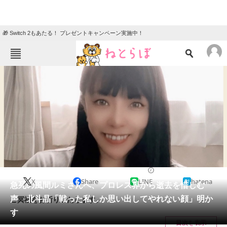
🎁 Switch 2もあたる！ プレゼントキャンペーン実施中！
ねとらぼメニュー
TOP
ニュース
エンタメ
クイズ
グルメ
地域
住まい
教育・育児
動物
リサーチ
2021/09/22 18:30（公開）
X
Share
LINE
hatena
会員記事
急死の風間ルミさんへ、プロレス界から逝去を惜しむ
声 北斗晶「戦った私しか思い出してやれない顔」明か
ご冥福をお祈りいたします。
メディア
す
目次を表示
注目記事を集めた総合ページ