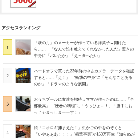
アクセスランキング
「萩の月」のメーカーが作っている洋菓子→開けた
1
ら…… 「なんで誰も教えてくれなかったんだ」驚きの
中身に「バレたか」「えっ食べたい」
ハードオフで買った23年前の中古カメラ→データを確認
2
すると……「え！」 “衝撃の中身”に「そんなことある
のか」「ドラマのような展開」
おうちプールに友達を招待→ママが作ったのは……「全
3
部最高」 “圧巻の料理”に「うっひょ～！」「勝手にお
っじゃまっしまーーす！」
娘「コオロギ捕まえた！」虫かごの中をのぞくと……
4
「いやぁぁあ！！！」“衝撃事実”が160万再生「知らぬが