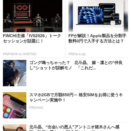
FINCHI主催「IVS2026」トーク
FPが解説！Apple製品を分割手
セッションが話題に！
数料0円で入手する方法とは？
PR(FINCHI on GOETHE)
PR(Fav-Log)
ゴング鳴っちゃった？ 北斗晶、 嫁・凛との“仲良
し”ショットが誤解モノ 「これだ...
スマホ2GBで月額850円～ 格安SIMをお得に使うキ
ャンペーン実施中！
PR(IIJmio)
北斗晶、“出会いの恩人”アントニオ猪木さんへ感