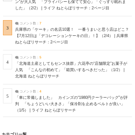
ン”が大人気 「プライバシーも保てて安心」「ぐっすり眠れま
した」（2/2） | ライフ ねとらぼリサーチ：2ページ目
コメント数：
7
3
兵庫県の「ケーキ」の名店10選！ 一番うまいと思う店はどこ？
【7月12日は「デコレーションケーキの日」！】（2/4） | 兵庫県
ねとらぼリサーチ：2ページ目
コメント数：
5
4
「北海道土産としてもセンス抜群」六花亭の“店舗限定”お菓子が
人気 「こんなの初めて」「箱買いするべきだった」（1/2） |
北海道 ねとらぼリサーチ
コメント数：
4
5
「車に常備しました」 カインズの“1980円クーラーバッグ”が評
判 「ちょうどいい大きさ」「保冷剤を止めるベルトが良い」
（1/5） | ライフ ねとらぼリサーチ
カテゴリ一覧