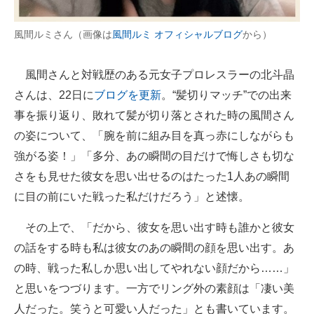
企業向けIT製品の総合サイト
風間ルミさん（画像は
風間ルミ オフィシャルブログ
から）
IT製品の技術・比較・事例
風間さんと対戦歴のある元女子プロレスラーの北斗晶
製造業のIT導入・活用を支援
さんは、22日に
ブログを更新
。“髪切りマッチ”での出来
モノづくり技術者専門サイト
事を振り返り、敗れて髪が切り落とされた時の風間さん
の姿について、「腕を前に組み目を真っ赤にしながらも
エレクトロニクス専門サイト
強がる姿！」「多分、あの瞬間の目だけで悔しさも切な
電子設計の基本と応用
さをも見せた彼女を思い出せるのはたった1人あの瞬間
に目の前にいた戦った私だけだろう」と述懐。
エネルギーの専門メディア
その上で、「だから、彼女を思い出す時も誰かと彼女
建設×テクノロジーの最前線
の話をする時も私は彼女のあの瞬間の顔を思い出す。あ
ちょっと気になるネットの話題
の時、戦った私しか思い出してやれない顔だから……」
と思いをつづります。一方でリング外の素顔は「凄い美
人だった。笑うと可愛い人だった」とも書いています。