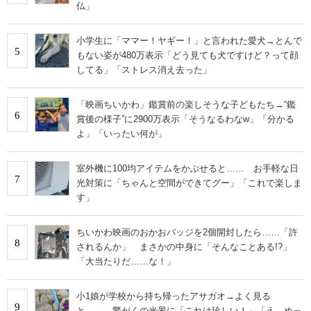
仏」
小学生に「ママー！ヤギー！」と言われた愛犬→とんで
5
もない姿が480万表示「どう見ても犬ですけど？って顔
してる」「ストレス消え去った」
「映画ちいかわ」鑑賞前の楽しそうな子どもたち→“鑑
6
賞後の様子”に2900万表示「そうなるわなw」「分かる
よ」「いったい何が」
室外機に100均アイテムをかぶせると…… お手軽な日
7
光対策に「ちゃんと空間ができてグー」「これで楽しま
す」
ちいかわ映画のおかおバッジを2個開封したら……「許
8
されるんか」 まさかの中身に「そんなことある!?」
「大当たりだ……な！」
小1娘が学校から持ち帰ったアサガオ→よく見る
9
と…… 驚がくの光景に「これは珍しい！」「え、めっ