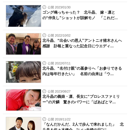
公開 2023/01/30
ゴング鳴っちゃった？ 北斗晶、 嫁・凛と
の“仲良し”ショットが誤解モノ 「これだ...
公開 2022/10/02
北斗晶、“出会いの恩人”アントニオ猪木さんへ
感謝 訃報と重なった記念日にウエディ...
公開 2022/07/11
北斗晶、“名付け親”の墓参りへ「お参りできる
内は毎年行きたい」 名前の由来は「ウ...
公開 2023/08/27
北斗晶の義娘・凛、長女に“プロレスファミリ
ー”の片鱗 驚きのパワーに「ばあばとマ...
公開 2018/11/22
「なんだかんだ、2人で歩んで来れました」 北
斗晶＆佐々木健介、“いい夫婦の日”に...