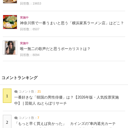
回答数：19653
実施中
神奈川県で一番うまいと思う「横浜家系ラーメン店」はどこ？
回答数：8507
実施中
唯一無二の歌声だと思うボーカリストは？
回答数：8094
コメントランキング
コメント数：
21
1
一番好きな「韓国の男性俳優」は？【2026年版・人気投票実施
中】 | 芸能人 ねとらぼリサーチ
コメント数：
7
2
「もっと早く買えば良かった」 カインズの“車内遮光カーテ