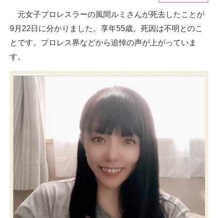
元女子プロレスラーの風間ルミさんが死去したことが
ITの今と未来を見通す
9月22日に分かりました。享年55歳。死因は不明とのこ
スマホと通信の最新トレンド
とです。プロレス界などから追悼の声が上がっていま
す。
進化するPCとデバイスの未来
好きが集まる 比べて選べる
ビジネスと働き方のヒント
AI活用のいまが分かる
企業ITのトレンドを詳説
経営リーダーのコミュニティ
マーケ×ITの今がよく分かる
ITエンジニア向け専門サイト