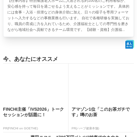
【仕事内容】特別養護老人ホームに入居される約100名のご利用者様が、
安心感を持って毎日を過ごせるよう支えることがミッションです。 具体的
には食事・入浴・排泄などの身体介助に加え、日々の様子を専用フォーマ
ットへ入力するなどの事務業務も行います。 自社で各種研修を実施してお
り、職員の育成に力を入れているため、介護福祉士としての専門性を磨き
ながら地域社会へ貢献できるチーム環境です。 【経験・資格】介護福...
今、あなたにオススメ
FINCHI主催「IVS2026」トーク
アマゾン1位「このお茶ガチで
セッションが話題に！
す」噂のお茶
PR(FINCHI on GOETHE)
PR(ハーブ健康本舗)