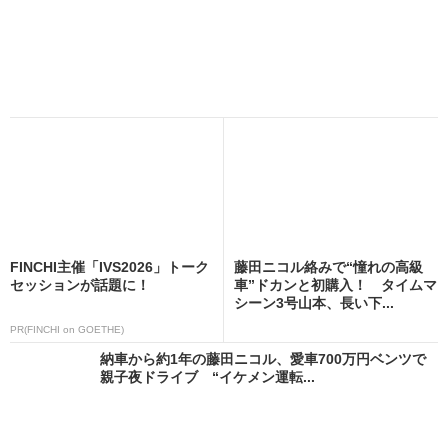
FINCHI主催「IVS2026」トーク
藤田ニコル絡みで“憧れの高級
セッションが話題に！
車”ドカンと初購入！ タイムマ
シーン3号山本、長い下...
PR(FINCHI on GOETHE)
納車から約1年の藤田ニコル、愛車700万円ベンツで
親子夜ドライブ “イケメン運転...