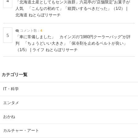
4
「北海道土産としてもセンス抜群」六花亭の“店舗限定”お菓子が
人気 「こんなの初めて」「箱買いするべきだった」（1/2） |
北海道 ねとらぼリサーチ
コメント数：
4
5
「車に常備しました」 カインズの“1980円クーラーバッグ”が評
判 「ちょうどいい大きさ」「保冷剤を止めるベルトが良い」
（1/5） | ライフ ねとらぼリサーチ
カテゴリ一覧
IT・科学
エンタメ
おかね
カルチャー・アート