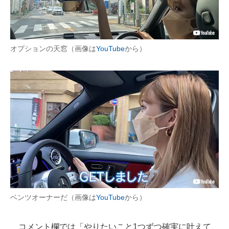
オプションの天窓（画像は
YouTube
から）
ベンツオーナーだ（画像は
YouTube
から）
コメント欄では「やりたいこと1つずつ確実に叶えて