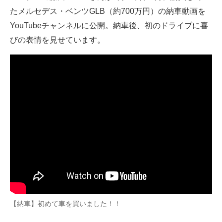
たメルセデス・ベンツGLB（約700万円）の納車動画を
ITの今と未来を見通す
YouTubeチャンネルに公開。納車後、初のドライブに喜
びの表情を見せています。
スマホと通信の最新トレンド
進化するPCとデバイスの未来
好きが集まる 比べて選べる
ビジネスと働き方のヒント
AI活用のいまが分かる
企業ITのトレンドを詳説
経営リーダーのコミュニティ
マーケ×ITの今がよく分かる
【納車】初めて車を買いました！！
ITエンジニア向け専門サイト