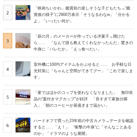
「映画ちいかわ」鑑賞前の楽しそうな子どもたち→“鑑
2
賞後の様子”に2900万表示「そうなるわなw」「分かる
よ」「いったい何が」
「萩の月」のメーカーが作っている洋菓子→開けた
3
ら…… 「なんで誰も教えてくれなかったんだ」驚きの
中身に「バレたか」「えっ食べたい」
室外機に100均アイテムをかぶせると…… お手軽な日
4
光対策に「ちゃんと空間ができてグー」「これで楽しま
す」
「家ではほかのコップを使わなくなりました」 無印良
5
品の“蓋付きマグカップ”が好評 「良すぎて家族分購
入」「朝のコーヒーが昼過ぎまで温かい」
ハードオフで買った23年前の中古カメラ→データを確認
6
すると……「え！」 “衝撃の中身”に「そんなことある
のか」「ドラマのような展開」