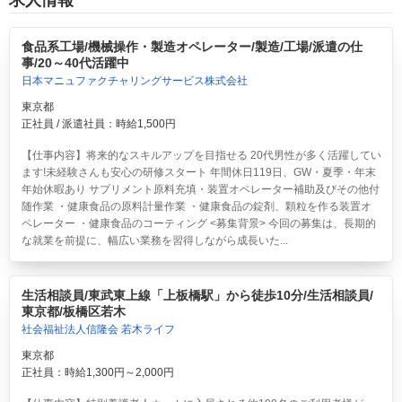
食品系工場/機械操作・製造オペレーター/製造/工場/派遣の仕
事/20～40代活躍中
日本マニュファクチャリングサービス株式会社
東京都
正社員 / 派遣社員：時給1,500円
【仕事内容】将来的なスキルアップを目指せる 20代男性が多く活躍してい
ます!未経験さんも安心の研修スタート 年間休日119日、GW・夏季・年末
年始休暇あり サプリメント原料充填・装置オペレーター補助及びその他付
随作業 ・健康食品の原料計量作業 ・健康食品の錠剤、顆粒を作る装置オ
ペレーター ・健康食品のコーティング <募集背景> 今回の募集は、長期的
な就業を前提に、幅広い業務を習得しながら成長いた...
生活相談員/東武東上線「上板橋駅」から徒歩10分/生活相談員/
東京都/板橋区若木
社会福祉法人信隆会 若木ライフ
東京都
正社員：時給1,300円～2,000円