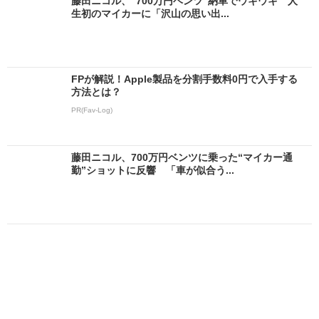
藤田ニコル、“700万円ベンツ”納車でウキウキ 人
生初のマイカーに「沢山の思い出...
FPが解説！Apple製品を分割手数料0円で入手する
方法とは？
PR(Fav-Log)
藤田ニコル、700万円ベンツに乗った“マイカー通
勤”ショットに反響 「車が似合う...