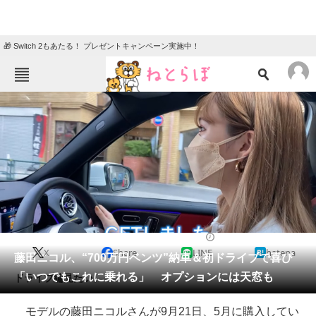
🎁 Switch 2もあたる！ プレゼントキャンペーン実施中！
ねとらぼメニュー
TOP
ニュース
エンタメ
クイズ
グルメ
地域
住まい
教育・育児
動物
リサーチ
2021/09/22 19:00（公開）
X
Share
LINE
hatena
会員記事
藤田ニコル、“700万円ベンツ”納車＆初ドライブで喜び
「いつでもこれに乗れる」 オプションには天窓も
ドライブ編見たい。
メディア
モデルの藤田ニコルさんが9月21日、5月に購入してい
注目記事を集めた総合ページ