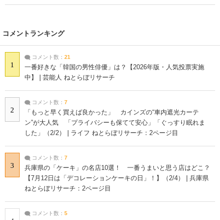
コメントランキング
コメント数：
21
1
一番好きな「韓国の男性俳優」は？【2026年版・人気投票実施
中】 | 芸能人 ねとらぼリサーチ
コメント数：
7
2
「もっと早く買えば良かった」 カインズの“車内遮光カーテ
ン”が大人気 「プライバシーも保てて安心」「ぐっすり眠れま
した」（2/2） | ライフ ねとらぼリサーチ：2ページ目
コメント数：
7
3
兵庫県の「ケーキ」の名店10選！ 一番うまいと思う店はどこ？
【7月12日は「デコレーションケーキの日」！】（2/4） | 兵庫県
ねとらぼリサーチ：2ページ目
コメント数：
5