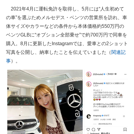
企業向けIT製品の総合サイト
2021年4月に運転免許を取得し、5月には“人生初めて
の車”を選ぶためメルセデス・ベンツの営業所を訪れ、車
IT製品の技術・比較・事例
体サイズやカラーなどの条件から本体価格約550万円の
製造業のIT導入・活用を支援
ベンツGLBに“オプション全部乗せ”で約700万円で同車を
購入。8月に更新したInstagramでは、愛車との2ショット
モノづくり技術者専門サイト
写真を公開し、納車したことを伝えていました（
関連記
エレクトロニクス専門サイト
事
）。
電子設計の基本と応用
エネルギーの専門メディア
建設×テクノロジーの最前線
ちょっと気になるネットの話題