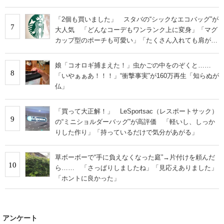
「2個も買いました」 スタバの“シックなエコバッグ”が
7
大人気 「どんなコーデもワンランク上に変身」「マグ
カップ型のポーチも可愛い」「たくさん入れても肩が痛
くならない」
娘「コオロギ捕まえた！」虫かごの中をのぞくと……
8
「いやぁぁあ！！！」“衝撃事実”が160万再生「知らぬが
仏」
「買って大正解！」 LeSportsac（レスポートサック）
9
の“ミニショルダーバッグ”が高評価 「軽いし、しっか
りした作り」「持っているだけで気分があがる」
草ボーボーで“手に負えなくなった庭”→片付けを頼んだ
10
ら…… 「さっぱりしましたね」「見応えありました」
「ホントに良かった」
アンケート