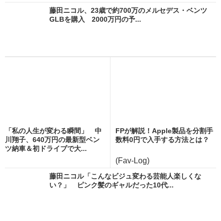
藤田ニコル、23歳で約700万のメルセデス・ベンツ
GLBを購入 2000万円の予...
「私の人生が変わる瞬間」 中
FPが解説！Apple製品を分割手
川翔子、640万円の最新型ベン
数料0円で入手する方法とは？
ツ納車＆初ドライブで大...
(Fav-Log)
藤田ニコル「こんなビジュ変わる芸能人楽しくな
い？」 ピンク髪のギャルだった10代...