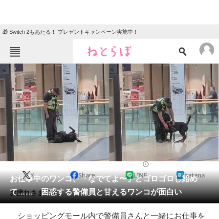
🎁 Switch 2もあたる！ プレゼントキャンペーン実施中！
ねとらぼメニュー
TOP
ニュース
エンタメ
クイズ
グルメ
地域
住まい
教育・育児
動物
リサーチ
2021/09/24 19:30（公開）
X
Share
LINE
hatena
会員記事
お仕事中のワンコ、「なでてよ〜」とゴロゴロし始め
て…… 困惑する警備員と甘えるワンコが面白い
お疲れさまです。
メディア
ショッピングモール内で警備員さんと一緒にお仕事を
注目記事を集めた総合ページ