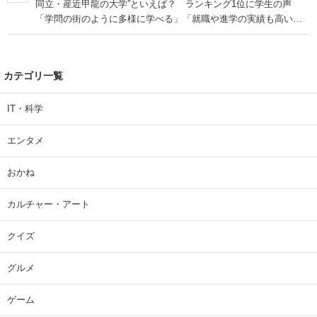
同立・産近甲龍の大学”といえば？ ランキング1位に学生の声
「学問の街のように多様に学べる」「就職や進学の実績も高い」
| 大学 ねとらぼリサーチ
カテゴリ一覧
IT・科学
エンタメ
おかね
カルチャー・アート
クイズ
グルメ
ゲーム