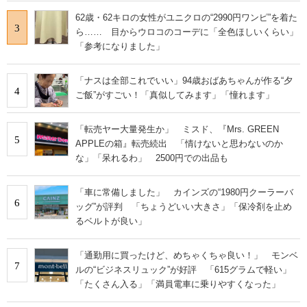
62歳・62キロの女性がユニクロの“2990円ワンピ”を着た
3
ら…… 目からウロコのコーデに「全色ほしいくらい」
「参考になりました」
「ナスは全部これでいい」94歳おばあちゃんが作る“夕
4
ご飯”がすごい！「真似してみます」「憧れます」
「転売ヤー大量発生か」 ミスド、『Mrs. GREEN
5
APPLEの箱』転売続出 「情けないと思わないのか
な」「呆れるわ」 2500円での出品も
「車に常備しました」 カインズの“1980円クーラーバ
6
ッグ”が評判 「ちょうどいい大きさ」「保冷剤を止め
るベルトが良い」
「通勤用に買ったけど、めちゃくちゃ良い！」 モンベ
7
ルの“ビジネスリュック”が好評 「615グラムで軽い」
「たくさん入る」「満員電車に乗りやすくなった」