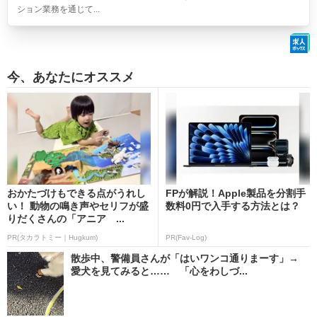
ション業務を通じて...
今、あなたにオススメ
おかたづけもできる点がうれし
FPが解説！Apple製品を分割手
い！ 動物の鳴き声やセリフが盛
数料0円で入手する方法とは？
りだくさんの「アニア ...
PR(タカラトミー｜Hugkum)
PR(Fav-Log)
散歩中、警備員さんが「はいワンコ通りまーす」→
愛犬を見てみると…… 「心をわしづ...