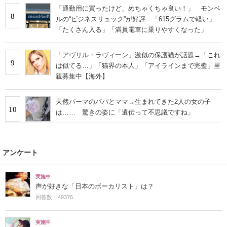
「通勤用に買ったけど、めちゃくちゃ良い！」 モンベ
8
ルの“ビジネスリュック”が好評 「615グラムで軽い」
「たくさん入る」「満員電車に乗りやすくなった」
「アヴリル・ラヴィーン」激似の保護猫が話題→「これ
9
は似てる…」「猫界の本人」「アイラインまで完璧」里
親募集中【海外】
天然パーマのパパとママ→生まれてきた2人の女の子
10
は…… 驚きの姿に「遺伝って不思議ですね」
アンケート
実施中
声が好きな「日本のボーカリスト」は？
回答数：49376
実施中