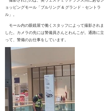
撮影されたのは、英ウェストミッドランズ州にあるシ
企業向けIT製品の総合サイト
ョッピングモール「ブルリング & グランド・セントラ
ル」。
IT製品の技術・比較・事例
モール内の眼鏡屋で働くスタッフによって撮影されま
製造業のIT導入・活用を支援
した。カメラの先には警備員さんとわんこが。通路に立
モノづくり技術者専門サイト
って、警備のお仕事をしています。
エレクトロニクス専門サイト
電子設計の基本と応用
エネルギーの専門メディア
建設×テクノロジーの最前線
ちょっと気になるネットの話題