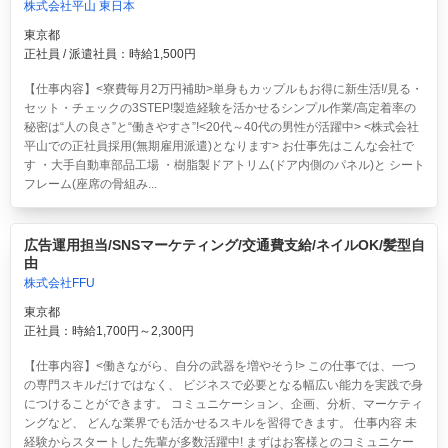
株式会社平山 東日本
東京都
正社員 / 派遣社員：時給1,500円
【仕事内容】<寮費毎月2万円補助>単身もカップルもお得に新生活!/見る・
セット・チェックの3STEP!製造経験を活かせるシンプル作業/高定着率の
秘密は“人の良さ”と“働きやすさ”!<20代～40代の男性が活躍中> <株式会社
平山での正社員採用(無期雇用派遣)となります> お仕事先はこんな会社で
す ・大手自動車部品工場 ・樹脂製ドアトリム(ドア内側のパネル)と シート
フレーム(座席の骨組み...
広告運用担当/SNSマーケティング/交通費支給/ネイルOK/髪型自
由
株式会社FFU
東京都
正社員：時給1,700円～2,300円
【仕事内容】<働きながら、自分の武器を増やそう!> この仕事では、一つ
の専門スキルだけではなく、 ビジネスで必要となる幅広い能力を実践で身
につけることができます。 コミュニケーション、企画、分析、マーケティ
ングなど、 どんな業界でも活かせるスキルを習得できます。 仕事内容 未
経験からスタートした先輩が多数活躍中! まずはお客様とのコミュニケー