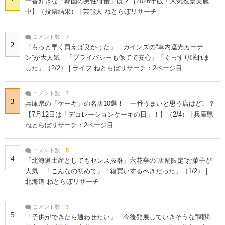
一番好きな「韓国の男性俳優」は？【2026年版・人気投票実施
中】（投票結果） | 芸能人 ねとらぼリサーチ
コメント数：
7
2
「もっと早く買えば良かった」 カインズの“車内遮光カーテ
ン”が大人気 「プライバシーも保てて安心」「ぐっすり眠れま
した」（2/2） | ライフ ねとらぼリサーチ：2ページ目
コメント数：
7
3
兵庫県の「ケーキ」の名店10選！ 一番うまいと思う店はどこ？
【7月12日は「デコレーションケーキの日」！】（2/4） | 兵庫県
ねとらぼリサーチ：2ページ目
コメント数：
5
4
「北海道土産としてもセンス抜群」六花亭の“店舗限定”お菓子が
人気 「こんなの初めて」「箱買いするべきだった」（1/2） |
北海道 ねとらぼリサーチ
コメント数：
3
5
「子供ができたら通わせたい」 今後発展していきそうな“関関