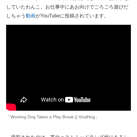
していたわんこ。お仕事中にあお向けでごろごろ遊びだ
ITの今と未来を見通す
しちゃう
動画
がYouTubeに投稿されています。
スマホと通信の最新トレンド
進化するPCとデバイスの未来
好きが集まる 比べて選べる
ビジネスと働き方のヒント
AI活用のいまが分かる
企業ITのトレンドを詳説
経営リーダーのコミュニティ
「Working Dog Takes a Play Break || ViralHog」
マーケ×ITの今がよく分かる
ITエンジニア向け専門サイト