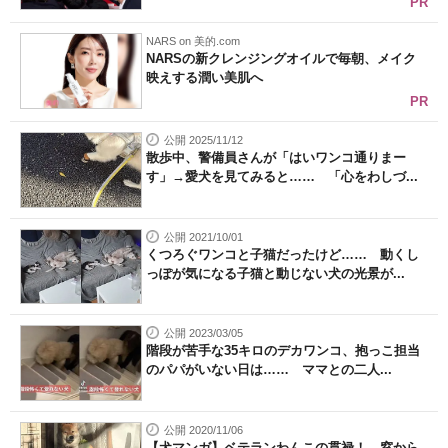
PR
NARS on 美的.com
NARSの新クレンジングオイルで毎朝、メイク
映えする潤い美肌へ
PR
公開 2025/11/12
散歩中、警備員さんが「はいワンコ通りまー
す」→愛犬を見てみると…… 「心をわしづ...
公開 2021/10/01
くつろぐワンコと子猫だったけど…… 動くし
っぽが気になる子猫と動じない犬の光景が...
公開 2023/03/05
階段が苦手な35キロのデカワンコ、抱っこ担当
のパパがいない日は…… ママとの二人...
公開 2020/11/06
【犬マンガ】ベテランわんこの貫禄！ 窓から