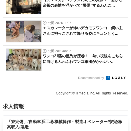
余裕の表情を浮かべて“警備”するわんこ...
公開 2021/11/07
エスカレーターが怖いデカモフワンコ 飼い主
さんに抱っこされて降りる姿にキュンとく...
公開 2019/08/02
ワンコ21匹の整列が圧巻！ 熱い視線をこちら
に向けるふわふわワンコ軍団がかわいい...
Recommended by
Copyright © ITmedia Inc. All Rights Reserved.
求人情報
「寮完備」/自動車系工場/機械操作・製造オペレーター/寮完備/
高収入/製造