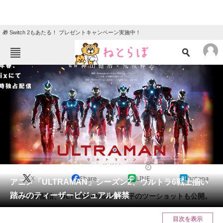
🎁 Switch 2もあたる！ プレゼントキャンペーン実施中！
ねとらぼメニュー
TOP
ニュース
エンタメ
クイズ
グルメ
地域
住まい
教育・育児
動物
リサーチ
2021/09/25 22:00（公開）
X
Share
LINE
hatena
会員記事
アニメ「ULTRAMAN」シーズン2、ウルトラ6戦士揃い
踏みのティーザービジュアル解禁
2022年春配信、ULTRAMAN＆木村良平のツーショットも公開。
メディア
目次を表示
注目記事を集めた総合ページ