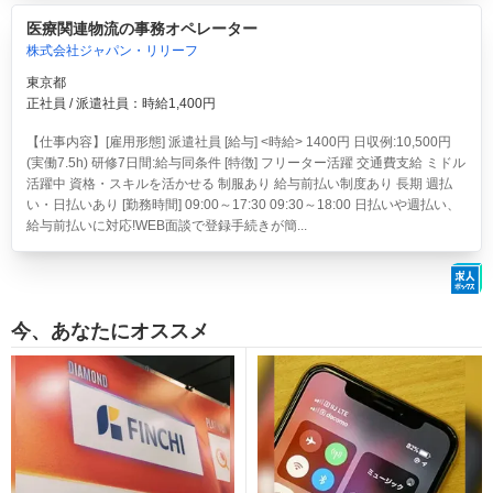
医療関連物流の事務オペレーター
株式会社ジャパン・リリーフ
東京都
正社員 / 派遣社員：時給1,400円
【仕事内容】[雇用形態] 派遣社員 [給与] <時給> 1400円 日収例:10,500円
(実働7.5h) 研修7日間:給与同条件 [特徴] フリーター活躍 交通費支給 ミドル
活躍中 資格・スキルを活かせる 制服あり 給与前払い制度あり 長期 週払
い・日払いあり [勤務時間] 09:00～17:30 09:30～18:00 日払いや週払い、
給与前払いに対応!WEB面談で登録手続きが簡...
今、あなたにオススメ