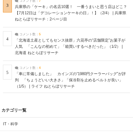
コメント数：
7
3
兵庫県の「ケーキ」の名店10選！ 一番うまいと思う店はどこ？
【7月12日は「デコレーションケーキの日」！】（2/4） | 兵庫県
ねとらぼリサーチ：2ページ目
コメント数：
5
4
「北海道土産としてもセンス抜群」六花亭の“店舗限定”お菓子が
人気 「こんなの初めて」「箱買いするべきだった」（1/2） |
北海道 ねとらぼリサーチ
コメント数：
4
5
「車に常備しました」 カインズの“1980円クーラーバッグ”が評
判 「ちょうどいい大きさ」「保冷剤を止めるベルトが良い」
（1/5） | ライフ ねとらぼリサーチ
カテゴリ一覧
IT・科学