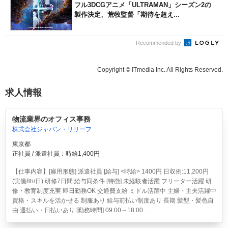
フル3DCGアニメ「ULTRAMAN」シーズン2の
製作決定、荒牧監督「期待を超え...
Recommended by
Copyright © ITmedia Inc. All Rights Reserved.
求人情報
物流業界のオフィス事務
株式会社ジャパン・リリーフ
東京都
正社員 / 派遣社員：時給1,400円
【仕事内容】[雇用形態] 派遣社員 [給与] <時給> 1400円 日収例:11,200円
(実働8h/日) 研修7日間:給与同条件 [特徴] 未経験者活躍 フリーター活躍 研
修・教育制度充実 即日勤務OK 交通費支給 ミドル活躍中 主婦・主夫活躍中
資格・スキルを活かせる 制服あり 給与前払い制度あり 長期 髪型・髪色自
由 週払い・日払いあり [勤務時間] 09:00～18:00 ...