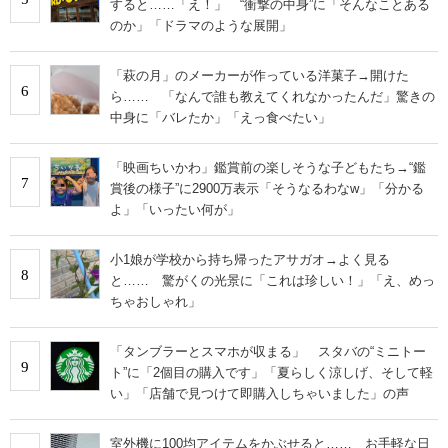
すると……「え！」 “衝撃の中身”に「そんなことある
のか」「ドラマのような展開」
「萩の月」のメーカーが作っている洋菓子→開けた
6
ら…… 「なんで誰も教えてくれなかったんだ」驚きの
中身に「バレたか」「えっ食べたい」
「映画ちいかわ」鑑賞前の楽しそうな子どもたち→“鑑
7
賞後の様子”に2900万表示「そうなるわなw」「分かる
よ」「いったい何が」
小1娘が学校から持ち帰ったアサガオ→よく見る
8
と…… 驚がくの光景に「これは珍しい！」「え、めっ
ちゃおしゃれ」
「タンブラーとスマホが収まる」 スタバの“ミニトー
9
ト”に「2個目の購入です」「夏らしく涼しげ、そして軽
い」「店舗で見つけて即購入しちゃいました」の声
室外機に100均アイテムをかぶせると…… お手軽な日