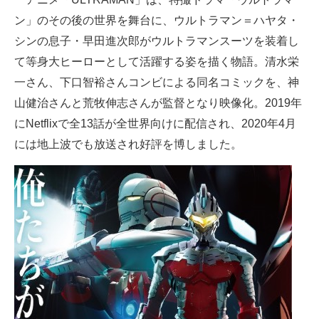
企業向けIT製品の総合サイト
ン」のその後の世界を舞台に、ウルトラマン＝ハヤタ・
シンの息子・早田進次郎がウルトラマンスーツを装着し
IT製品の技術・比較・事例
て等身大ヒーローとして活躍する姿を描く物語。清水栄
製造業のIT導入・活用を支援
一さん、下口智裕さんコンビによる同名コミックを、神
山健治さんと荒牧伸志さんが監督となり映像化。2019年
モノづくり技術者専門サイト
にNetflixで全13話が全世界向けに配信され、2020年4月
エレクトロニクス専門サイト
には地上波でも放送され好評を博しました。
電子設計の基本と応用
エネルギーの専門メディア
建設×テクノロジーの最前線
ちょっと気になるネットの話題