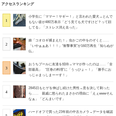
アクセスランキング
小学生に「ママー！ヤギー！」と言われた愛犬→とんで
1
もない姿が480万表示「どう見ても犬ですけど？って顔
してる」「ストレス消え去った」
娘「コオロギ捕まえた！」虫かごの中をのぞくと……
2
「いやぁぁあ！！！」“衝撃事実”が160万再生「知らぬが
仏」
おうちプールに友達を招待→ママが作ったのは……「全
3
部最高」 “圧巻の料理”に「うっひょ～！」「勝手にお
っじゃまっしまーーす！」
2845日もヒゲを伸ばし続けた男性→意を決して剃った
4
ら…… 親戚に怒られたまさかの理由に「えぇwwwそん
なぁ」「どんまいです」
ハードオフで買った23年前の中古カメラ→データを確認
5