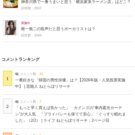
神奈川県で一番うまいと思う「横浜家系ラーメン店」はどこ？
回答数：8507
実施中
唯一無二の歌声だと思うボーカリストは？
回答数：8089
コメントランキング
コメント数：
21
1
一番好きな「韓国の男性俳優」は？【2026年版・人気投票実施
中】 | 芸能人 ねとらぼリサーチ
コメント数：
7
2
「もっと早く買えば良かった」 カインズの“車内遮光カーテ
ン”が大人気 「プライバシーも保てて安心」「ぐっすり眠れま
した」（2/2） | ライフ ねとらぼリサーチ：2ページ目