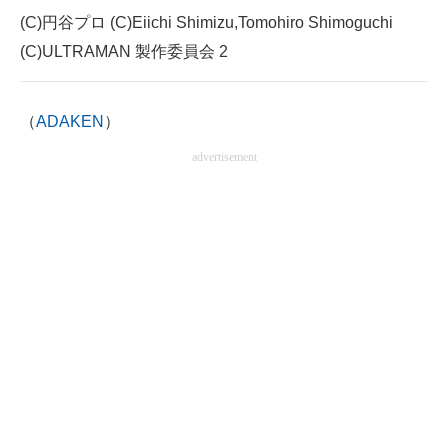
(C)円谷プロ (C)Eiichi Shimizu,Tomohiro Shimoguchi
(C)ULTRAMAN 製作委員会 2
（
ADAKEN
）
advertisement