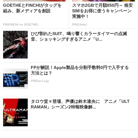
GOETHEとFINCHIがタッグを
スマホ2GBで月額850円～ 格安
組み、新メディアを創設
SIMをお得に使うキャンペーン
実施中！
PR(FINCHI on GOETHE)
PR(IIJmio)
ひび割れたSUIT、鳴り響くカラータイマーの点滅
音、ショッキングすぎるアニメ「U...
FPが解説！Apple製品を分割手数料0円で入手する
方法とは？
PR(Fav-Log)
タロウ堂々登場、声優は鈴木達央に アニメ「ULT
RAMAN」シーズン2特報映像解...