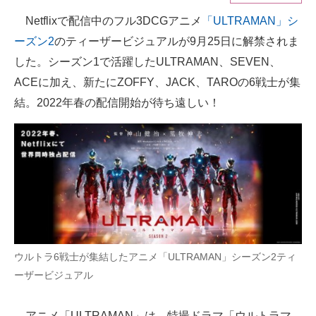
Netflixで配信中のフル3DCGアニメ
「ULTRAMAN」シ
ITの今と未来を見通す
ーズン2
のティーザービジュアルが9月25日に解禁されま
スマホと通信の最新トレンド
した。シーズン1で活躍したULTRAMAN、SEVEN、
ACEに加え、新たにZOFFY、JACK、TAROの6戦士が集
進化するPCとデバイスの未来
結。2022年春の配信開始が待ち遠しい！
好きが集まる 比べて選べる
ビジネスと働き方のヒント
AI活用のいまが分かる
企業ITのトレンドを詳説
経営リーダーのコミュニティ
ウルトラ6戦士が集結したアニメ「ULTRAMAN」シーズン2ティ
マーケ×ITの今がよく分かる
ーザービジュアル
ITエンジニア向け専門サイト
アニメ「ULTRAMAN」は、特撮ドラマ「ウルトラマ