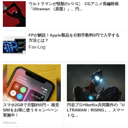
ウルトラマンが怪獣のパパに CGアニメ長編映画
「Ultraman （原題）」、円...
FPが解説！Apple製品を分割手数料0円で入手する
方法とは？
Fav-Log
スマホ2GBで月額850円～ 格安
円谷プロ×Netflix共同製作の「U
SIMをお得に使うキャンペーン
LTRAMAN：RISING」、スマー
実施中！
トな...
PR(IIJmio)