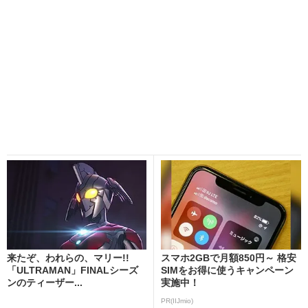
来たぞ、われらの、マリー!!
スマホ2GBで月額850円～ 格安
「ULTRAMAN」FINALシーズ
SIMをお得に使うキャンペーン
ンのティーザー...
実施中！
PR(IIJmio)