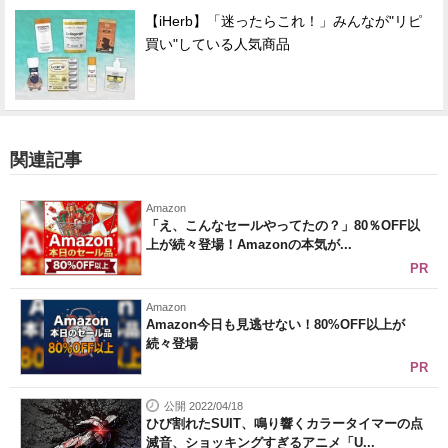
【iHerb】「迷ったらこれ！」みんなが"リピ
買い"している人気商品
関連記事
Amazon
「え、こんなセールやってたの？」80％OFF以
上が続々登場！Amazonの本気が...
PR
Amazon
Amazon今日も見逃せない！80%OFF以上が
続々登場
PR
公開 2022/04/18
ひび割れたSUIT、鳴り響くカラータイマーの点
滅音、ショッキングすぎるアニメ「U...