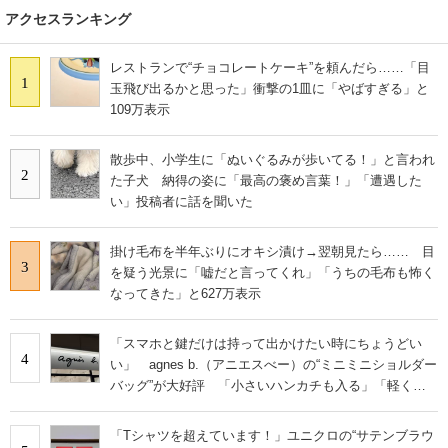
アクセスランキング
レストランで“チョコレートケーキ”を頼んだら……「目
1
玉飛び出るかと思った」衝撃の1皿に「やばすぎる」と
109万表示
散歩中、小学生に「ぬいぐるみが歩いてる！」と言われ
2
た子犬 納得の姿に「最高の褒め言葉！」「遭遇した
い」投稿者に話を聞いた
掛け毛布を半年ぶりにオキシ漬け→翌朝見たら…… 目
3
を疑う光景に「嘘だと言ってくれ」「うちの毛布も怖く
なってきた」と627万表示
「スマホと鍵だけは持って出かけたい時にちょうどい
4
い」 agnes b.（アニエスべー）の“ミニミニショルダー
バッグ”が大好評 「小さいハンカチも入る」「軽くて
旅行でも活躍します
「Tシャツを超えています！」ユニクロの“サテンブラウ