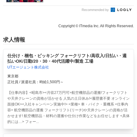
Recommended by
Copyright © ITmedia Inc. All Rights Reserved.
求人情報
仕分け・梱包・ピッキング フォークリフト/高収入/日払い・週
払いOK/日勤/20・30・40代活躍中/製造 工場
UTエージェント株式会社
東京都
正社員 / 派遣社員：時給1,500円～
【仕事内容】<昭島市><月収27万円可>航空機部品の運搬!フォークリフト
や天井クレーンの資格が活かせる 人気の土日休み!<履歴書不要 オンライン
面接OK><入社キャンペーン実施中!> <業種> 車・バイク・重機系 <仕事内
容> 航空機部品の運搬 フォークリフト(リーチ)や天井クレーンの資格が活
かせます! 航空機部品・材料の運搬や仕分け作業などをお任せします <具体
的には…> フォー...