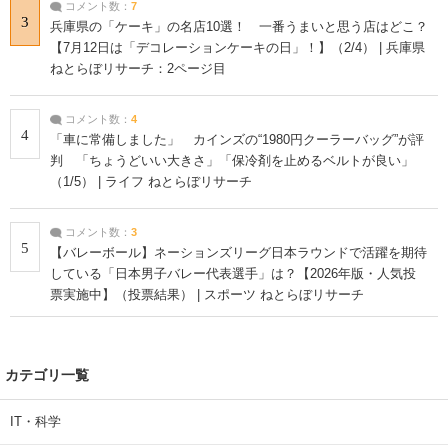
コメント数：
7
3
兵庫県の「ケーキ」の名店10選！ 一番うまいと思う店はどこ？
【7月12日は「デコレーションケーキの日」！】（2/4） | 兵庫県
ねとらぼリサーチ：2ページ目
コメント数：
4
4
「車に常備しました」 カインズの“1980円クーラーバッグ”が評
判 「ちょうどいい大きさ」「保冷剤を止めるベルトが良い」
（1/5） | ライフ ねとらぼリサーチ
コメント数：
3
5
【バレーボール】ネーションズリーグ日本ラウンドで活躍を期待
している「日本男子バレー代表選手」は？【2026年版・人気投
票実施中】（投票結果） | スポーツ ねとらぼリサーチ
カテゴリ一覧
IT・科学