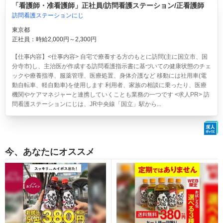
「看護師・准看護師」正社員/訪問看護ステーション/正看護師
訪問看護ステーションにじ
東京都
正社員：時給2,000円～2,300円
【仕事内容】<仕事内容> 自宅で療養する方のもとに訪問(主に国立市、国
分寺市)し、主治医が作成する訪問看護指示書に基づいての健康状態のチェ
ックや療養指導、服薬管理、医療処置、身体介護など 移動には社用車(電
動自転車、軽自動車)を使用します 利用者、家族の相談に乗ったり、医療
機関やケアマネジャーと連携していくことも業務の一つです <求人PR> 訪
問看護ステーションにじは、JR中央線「国立」駅から...
今、あなたにオススメ