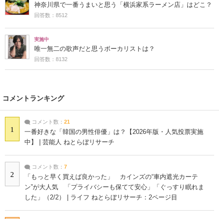
神奈川県で一番うまいと思う「横浜家系ラーメン店」はどこ？
回答数：8512
実施中
唯一無二の歌声だと思うボーカリストは？
回答数：8132
コメントランキング
コメント数：
21
1
一番好きな「韓国の男性俳優」は？【2026年版・人気投票実施
中】 | 芸能人 ねとらぼリサーチ
コメント数：
7
2
「もっと早く買えば良かった」 カインズの“車内遮光カーテ
ン”が大人気 「プライバシーも保てて安心」「ぐっすり眠れま
した」（2/2） | ライフ ねとらぼリサーチ：2ページ目