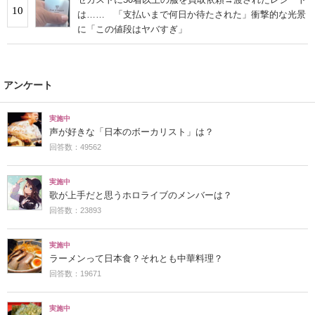
10
は…… 「支払いまで何日か待たされた」衝撃的な光景
に「この値段はヤバすぎ」
アンケート
実施中
声が好きな「日本のボーカリスト」は？
回答数：49562
実施中
歌が上手だと思うホロライブのメンバーは？
回答数：23893
実施中
ラーメンって日本食？それとも中華料理？
回答数：19671
実施中