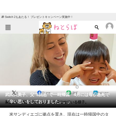
🎁 Switch 2もあたる！ プレゼントキャンペーン実施中！
ねとらぼメニュー
TOP
ニュース
エンタメ
クイズ
グルメ
地域
住まい
教育・育児
動物
リサーチ
2021/11/11 22:53（公開）
X
Share
LINE
hatena
会員記事
武田久美子、父“5回忌”で一時帰国 4月には母が急死で
「辛い思いをしておりました。。」
家族との時間をリラックスして過ごせている様子。
メディア
米サンディエゴに拠点を置き、現在は一時帰国中のタ
注目記事を集めた総合ページ