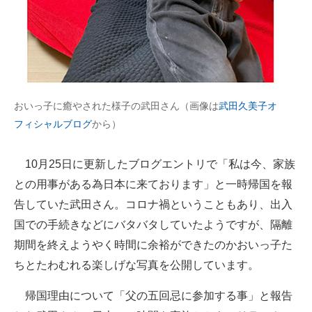
企業向けIT製品の総合サイト
IT製品の技術・比較・事例
製造業のIT導入・活用を支援
おいっ子に癒やされた様子の武田さん（画像は
武田久美子オ
モノづくり技術者専門サイト
フィシャルブログ
から）
エレクトロニクス専門サイト
10月25日に更新したブログエントリで「私は今、家族
電子設計の基本と応用
との用事がある為日本に来ております」と一時帰国を報
エネルギーの専門メディア
告していた武田さん。コロナ禍ということもあり、出入
国での手続きなどにバタバタしていたようですが、隔離
建設×テクノロジーの最前線
期間を終えようやく時間に余裕ができたのかおいっ子た
ちょっと気になるネットの話題
ちとたわむれる楽しげな写真を公開しています。
帰国理由について「父の五回忌に参加する事」と報告