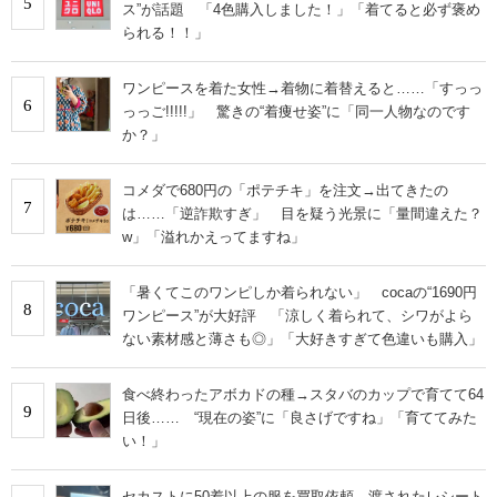
5
ス”が話題 「4色購入しました！」「着てると必ず褒め
られる！！」
ワンピースを着た女性→着物に着替えると……「すっっ
6
っっご!!!!!」 驚きの“着痩せ姿”に「同一人物なのです
か？」
コメダで680円の「ポテチキ」を注文→出てきたの
7
は……「逆詐欺すぎ」 目を疑う光景に「量間違えた？
w」「溢れかえってますね」
「暑くてこのワンピしか着られない」 cocaの“1690円
8
ワンピース”が大好評 「涼しく着られて、シワがよら
ない素材感と薄さも◎」「大好きすぎて色違いも購入」
食べ終わったアボカドの種→スタバのカップで育てて64
9
日後…… “現在の姿”に「良さげですね」「育ててみた
い！」
セカストに50着以上の服を買取依頼→渡されたレシート