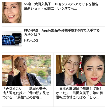
55歳・武田久美子、15センチのヘアカットを報告
最新ショット公開に「いつ見ても...
FPが解説！Apple製品を分割手数料0円で入手する
方法とは？
Fav-Log
「色気すごい」 武田久美子、
「日本の教習所で訓練して欲し
成人迎えた娘に「母の顔」見せ
かった」 武田久美子、娘の初
つける “男性”との密着...
運転に表情こわばる「しっ...