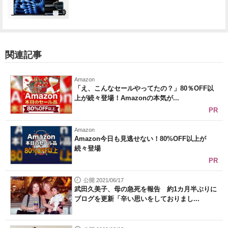
関連記事
Amazon
「え、こんなセールやってたの？」80％OFF以
上が続々登場！Amazonの本気が...
PR
Amazon
Amazon今日も見逃せない！80%OFF以上が
続々登場
PR
公開 2021/06/17
武田久美子、母の急死を報告 約1カ月半ぶりに
ブログを更新「辛い思いをしておりまし...