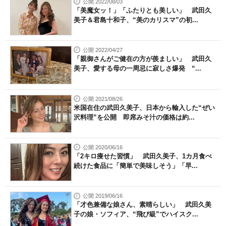
公開 2022/08/03
「美魔女ッ！」「ふたりとも美しい」 武田久
美子＆君島十和子、“美のカリスマ”の初...
公開 2022/04/27
「親御さんがご健在の方が羨ましい」 武田久
美子、愛する母の一周忌に寂しさ爆発 “...
公開 2021/08/26
米国在住の武田久美子、日本から輸入した“ぜい
沢料理”を公開 即席みそ汁の価格は約...
公開 2020/06/16
「2キロ痩せた習慣」 武田久美子、1カ月食べ
続けた食品に「簡単で美味しそう」「早...
公開 2019/06/16
「才色兼備な娘さん、素晴らしい」 武田久美
子の娘・ソフィア、“飛び級”でハイスク...