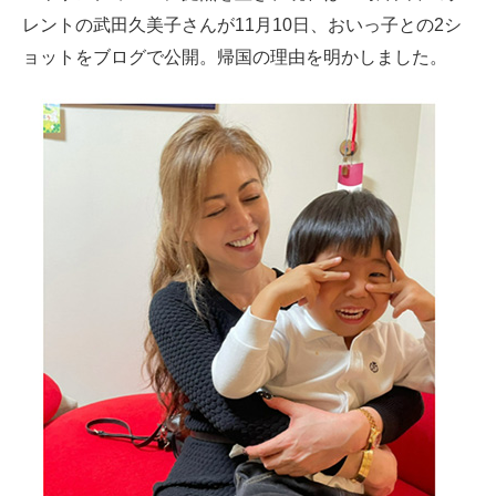
レントの武田久美子さんが11月10日、おいっ子との2シ
ITの今と未来を見通す
ョットをブログで公開。帰国の理由を明かしました。
スマホと通信の最新トレンド
進化するPCとデバイスの未来
好きが集まる 比べて選べる
ビジネスと働き方のヒント
AI活用のいまが分かる
企業ITのトレンドを詳説
経営リーダーのコミュニティ
マーケ×ITの今がよく分かる
ITエンジニア向け専門サイト