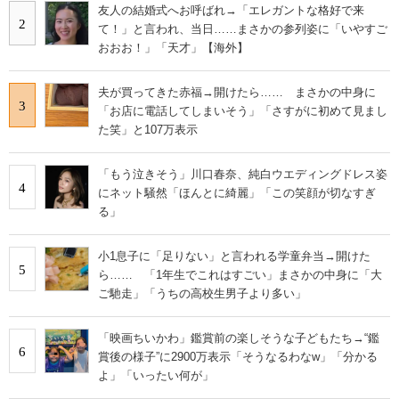
友人の結婚式へお呼ばれ→「エレガントな格好で来
2
て！」と言われ、当日……まさかの参列姿に「いやすご
おおお！」「天才」【海外】
夫が買ってきた赤福→開けたら…… まさかの中身に
3
「お店に電話してしまいそう」「さすがに初めて見まし
た笑」と107万表示
「もう泣きそう」川口春奈、純白ウエディングドレス姿
4
にネット騒然「ほんとに綺麗」「この笑顔が切なすぎ
る」
小1息子に「足りない」と言われる学童弁当→開けた
5
ら…… 「1年生でこれはすごい」まさかの中身に「大
ご馳走」「うちの高校生男子より多い」
「映画ちいかわ」鑑賞前の楽しそうな子どもたち→“鑑
6
賞後の様子”に2900万表示「そうなるわなw」「分かる
よ」「いったい何が」