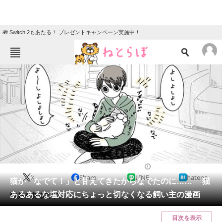
🎁 Switch 2もあたる！ プレゼントキャンペーン実施中！
ねとらぼメニュー
TOP
ニュース
エンタメ
クイズ
グルメ
地域
住まい
教育・育児
動物
リサーチ
2021/11/17 22:00（公開）
X
Share
LINE
hatena
会員記事
猫が「なでて！」と甘えてきたからなでたのに…… 猫
あるあるな塩対応にちょっと切なくなる飼い主の漫画
猫あるあるです。
メディア
目次を表示
注目記事を集めた総合ページ