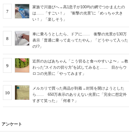
家族で川遊びへ→高1息子が100均の網でつかまえたの
7
は……「すごい！」 “衝撃の光景”に「めっちゃ大き
い！」「楽しそう」
車に乗ろうとしたら、ドアに…… 衝撃の光景が130万
8
表示「普通に乗って走ってたやん」「どうやって入った
の!?」
近所のおばあちゃん「こう切ると食べやすいよ〜」→教
9
わった“スイカの切り方”を試してみると…… 目からウ
ロコの光景に「やってみます」
メルカリで買った商品が到着→封筒を開けようとした
10
ら…… 650万表示のありえない光景に「完全に想定外
すぎて笑った」「何者？」
アンケート