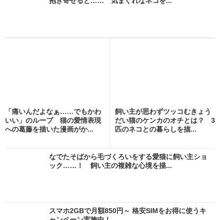
抱き寄せると…… 気まぐれなネコを...
「痛いんだよなぁ……でもかわ
飼い主が思わずツッコむきょう
いい」のループ 猫の愛情表現
だい猫のケンカのオチとは？ 3
への葛藤を描いた漫画がか...
匹のネコとの暮らしを描...
なでたそばから毛づくろいをする愛猫に飼い主ショ
ック……！ 飼い主の複雑な心境を描...
スマホ2GBで月額850円～ 格安SIMをお得に使うキ
ャンペーン実施中！