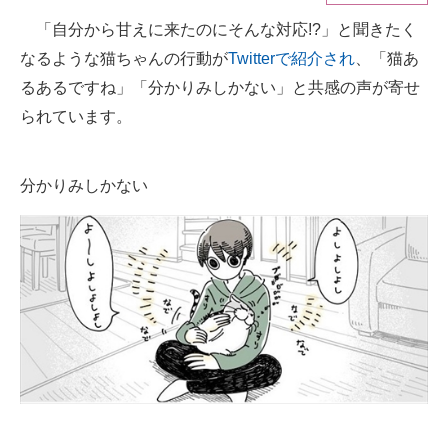
「自分から甘えに来たのにそんな対応!?」と聞きたく
ITの今と未来を見通す
なるような猫ちゃんの行動が
Twitterで紹介され
、「猫あ
スマホと通信の最新トレンド
るあるですね」「分かりみしかない」と共感の声が寄せ
られています。
進化するPCとデバイスの未来
好きが集まる 比べて選べる
分かりみしかない
ビジネスと働き方のヒント
AI活用のいまが分かる
企業ITのトレンドを詳説
経営リーダーのコミュニティ
マーケ×ITの今がよく分かる
ITエンジニア向け専門サイト