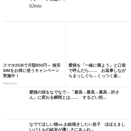
IIJmio
スマホ2GBで月額850円～ 格安
愛猫を「一緒に寝よう」と口笛
SIMをお得に使うキャンペーン
で呼んだら…… お返事しなが
実施中！
らまっしぐら→くっつく姿...
PR(IIJmio)
愛猫の頭をなでなで→「最高→最高→最高→許さ
ん」に変わる瞬間とは…… するどい拒...
なでてほしい猫vs.お絵描きしたい息子 ほほえまし
いバトルの結末が優しさにあふれ...