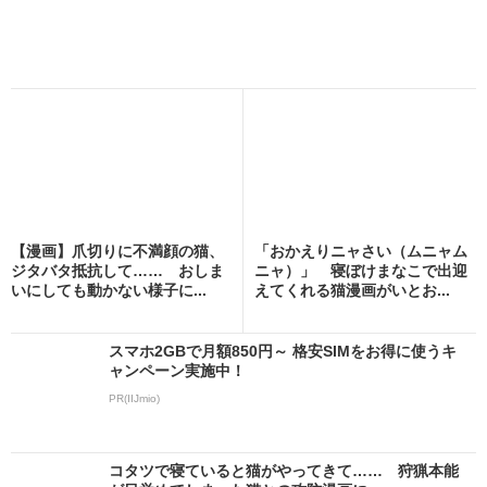
【漫画】爪切りに不満顔の猫、
「おかえりニャさい（ムニャム
ジタバタ抵抗して…… おしま
ニャ）」 寝ぼけまなこで出迎
いにしても動かない様子に...
えてくれる猫漫画がいとお...
スマホ2GBで月額850円～ 格安SIMをお得に使うキ
ャンペーン実施中！
PR(IIJmio)
コタツで寝ていると猫がやってきて…… 狩猟本能