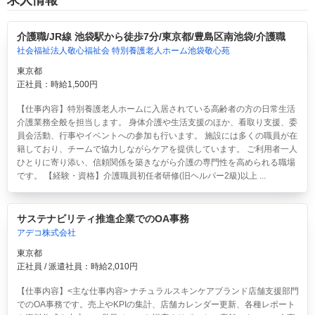
介護職/JR線 池袋駅から徒歩7分/東京都/豊島区南池袋/介護職
社会福祉法人敬心福祉会 特別養護老人ホーム池袋敬心苑
東京都
正社員：時給1,500円
【仕事内容】特別養護老人ホームに入居されている高齢者の方の日常生活
介護業務全般を担当します。 身体介護や生活支援のほか、看取り支援、委
員会活動、行事やイベントへの参加も行います。 施設には多くの職員が在
籍しており、チームで協力しながらケアを提供しています。 ご利用者一人
ひとりに寄り添い、信頼関係を築きながら介護の専門性を高められる職場
です。 【経験・資格】介護職員初任者研修(旧ヘルパー2級)以上 ...
サステナビリティ推進企業でのOA事務
アデコ株式会社
東京都
正社員 / 派遣社員：時給2,010円
【仕事内容】<主な仕事内容> ナチュラルスキンケアブランド店舗支援部門
でのOA事務です。売上やKPIの集計、店舗カレンダー更新、各種レポート