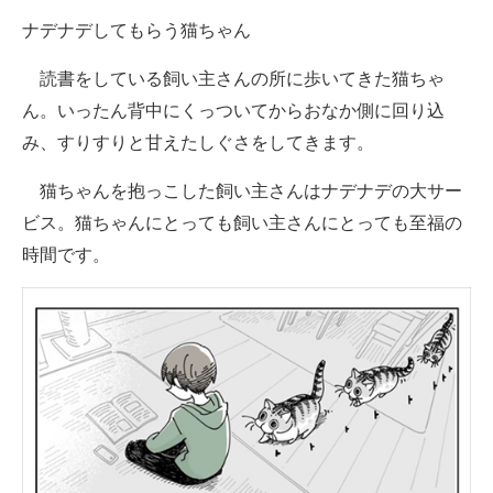
企業向けIT製品の総合サイト
ナデナデしてもらう猫ちゃん
IT製品の技術・比較・事例
読書をしている飼い主さんの所に歩いてきた猫ちゃ
ん。いったん背中にくっついてからおなか側に回り込
製造業のIT導入・活用を支援
み、すりすりと甘えたしぐさをしてきます。
モノづくり技術者専門サイト
猫ちゃんを抱っこした飼い主さんはナデナデの大サー
エレクトロニクス専門サイト
ビス。猫ちゃんにとっても飼い主さんにとっても至福の
時間です。
電子設計の基本と応用
エネルギーの専門メディア
建設×テクノロジーの最前線
ちょっと気になるネットの話題