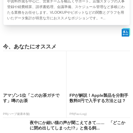
や資料作成を中心に、営業チームを幅広くサポート。店舗スタッフの人事
登録や経費精算、請求書処理、会議準備、スケジュール管理など多岐にわ
たる業務をお任せします。VLOOKUPやピボットなどの関数とグラフを用
いたデータ集計が得意な方におススメなポジションです。 <...
今、あなたにオススメ
アマゾン1位「このお茶ガチで
FPが解説！Apple製品を分割手
す」噂のお茶
数料0円で入手する方法とは？
PR(ハーブ健康本舗)
PR(Fav-Log)
夜中にか細い猫の声が聞こえてきて…… 「どこか
に閉め出してしまった!?」と焦る飼...