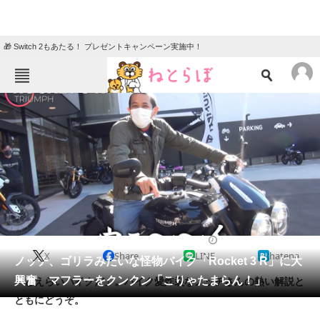
🎁 Switch 2もあたる！ プレゼントキャンペーン実施中！
ねとらぼメニュー
TOP
ニュース
エンタメ
クイズ
グルメ
地域
住まい
教育・育児
動物
リサーチ
2021/11/27 19:00（公開）
X
Share
LINE
hatena
会員記事
ノッチ、ゴリラみたいな怪物バイク「Rocket 3 R」に大
興奮 マフラーをクンクン「こりゃたまらん！」
「どえらいバイクだ」。バイク愛炸裂なノッチさんの熱い解説と
メディア
ともにどうぞ。
注目記事を集めた総合ページ