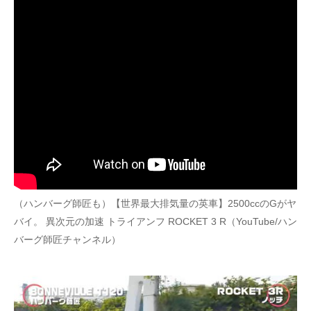
（ハンバーグ師匠も）【世界最大排気量の英車】2500ccのGがヤ
バイ。 異次元の加速 トライアンフ ROCKET 3 R（YouTube/ハン
バーグ師匠チャンネル）