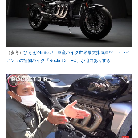
（参考）
ひぇぇ2458cc!! 量産バイク世界最大排気量!? トライ
アンフの怪物バイク「Rocket 3 TFC」が迫力ありすぎ