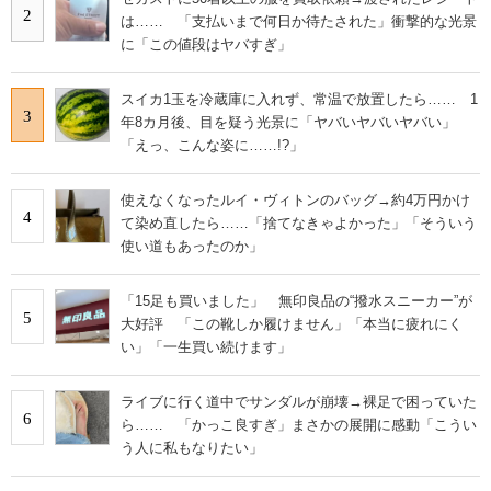
2
は…… 「支払いまで何日か待たされた」衝撃的な光景
に「この値段はヤバすぎ」
スイカ1玉を冷蔵庫に入れず、常温で放置したら…… 1
3
年8カ月後、目を疑う光景に「ヤバいヤバいヤバい」
「えっ、こんな姿に……!?」
使えなくなったルイ・ヴィトンのバッグ→約4万円かけ
4
て染め直したら……「捨てなきゃよかった」「そういう
使い道もあったのか」
「15足も買いました」 無印良品の“撥水スニーカー”が
5
大好評 「この靴しか履けません」「本当に疲れにく
い」「一生買い続けます」
ライブに行く道中でサンダルが崩壊→裸足で困っていた
6
ら…… 「かっこ良すぎ」まさかの展開に感動「こうい
う人に私もなりたい」