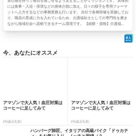
安心感を持って毎日を過ごせるよう支えることがミッションです。 具体的
には食事・入浴・排泄などの身体介助に加え、日々の様子を専用フォーマ
ットへ入力するなどの事務業務も行います。 自社で各種研修を実施してお
り、職員の育成に力を入れているため、介護福祉士としての専門性を磨き
ながら地域社会へ貢献できるチーム環境です。 【経験・資格】介護福...
今、あなたにオススメ
アマゾンで大人気！血圧対策は
アマゾンで大人気！血圧対策は
コーヒーに足してみて
コーヒーに足してみて
PR(森永乳業)
PR(森永乳業)
ハンバーグ師匠、イタリアの高級バイク「ドゥカテ
ィ」をお気に入り ノッチと因縁（？...