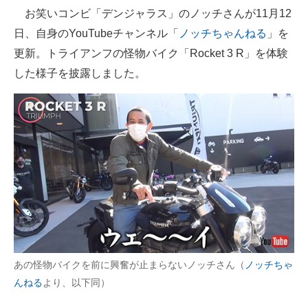
お笑いコンビ「デンジャラス」のノッチさんが11月12
ITの今と未来を見通す
日、自身のYouTubeチャンネル「
ノッチちゃんねる
」を
更新。トライアンフの怪物バイク「Rocket 3 R」を体験
スマホと通信の最新トレンド
した様子を披露しました。
進化するPCとデバイスの未来
好きが集まる 比べて選べる
ビジネスと働き方のヒント
AI活用のいまが分かる
企業ITのトレンドを詳説
経営リーダーのコミュニティ
あの怪物バイクを前に興奮が止まらないノッチさん（
ノッチちゃ
マーケ×ITの今がよく分かる
んねる
より、以下同）
ITエンジニア向け専門サイト