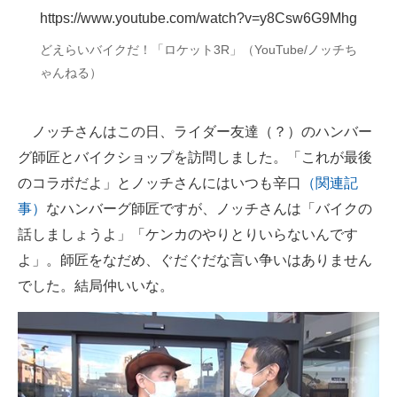
https://www.youtube.com/watch?v=y8Csw6G9Mhg
企業向けIT製品の総合サイト
どえらいバイクだ！「ロケット3R」（YouTube/ノッチち
IT製品の技術・比較・事例
ゃんねる）
製造業のIT導入・活用を支援
ノッチさんはこの日、ライダー友達（？）のハンバー
モノづくり技術者専門サイト
グ師匠とバイクショップを訪問しました。「これが最後
エレクトロニクス専門サイト
のコラボだよ」とノッチさんにはいつも辛口
（関連記
事）
なハンバーグ師匠ですが、ノッチさんは「バイクの
電子設計の基本と応用
話しましょうよ」「ケンカのやりとりいらないんです
エネルギーの専門メディア
よ」。師匠をなだめ、ぐだぐだな言い争いはありません
でした。結局仲いいな。
建設×テクノロジーの最前線
ちょっと気になるネットの話題