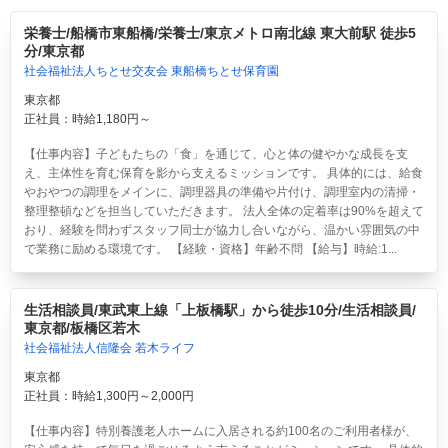
栄養士/船橋市東船橋/栄養士/東京メトロ南北線 東大前駅 徒歩5
分/東京都
社会福祉法人ちとせ交友会 東船橋ちとせ保育園
東京都
正社員：時給1,180円～
【仕事内容】子どもたちの「食」を通じて、心と体の健やかな成長を支
え、主体性を育む保育を影から支えるミッションです。 具体的には、給食
やおやつの調理をメインに、調理器具の準備や片付け、調理室内の清掃・
整理整頓などを担当していただきます。 法人全体の定着率は90%を超えて
おり、経験を問わずスタッフ同士が協力し合いながら、温かい雰囲気の中
で業務に励める環境です。 【経験・資格】年齢不問 【給与】時給:1...
生活相談員/東武東上線「上板橋駅」から徒歩10分/生活相談員/
東京都/板橋区若木
社会福祉法人信隆会 若木ライフ
東京都
正社員：時給1,300円～2,000円
【仕事内容】特別養護老人ホームに入居される約100名のご利用者様が、