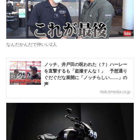
なんだかんだで仲いい2人
ノッチ、井戸田の呪われた（？）ハーレー
を直撃するも「盗撮すんな！」 予想通り
ぐだぐだな展開に「ノッチらしい……」の
声
nlab.itmedia.co.jp