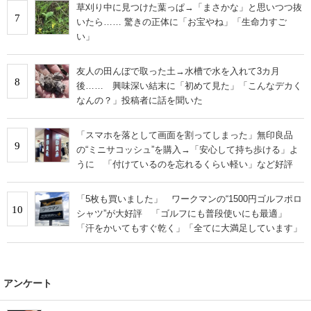
草刈り中に見つけた葉っぱ→「まさかな」と思いつつ抜
7
いたら…… 驚きの正体に「お宝やね」「生命力すご
い」
友人の田んぼで取った土→水槽で水を入れて3カ月
8
後…… 興味深い結末に「初めて見た」「こんなデカく
なんの？」投稿者に話を聞いた
「スマホを落として画面を割ってしまった」無印良品
9
の“ミニサコッシュ”を購入→「安心して持ち歩ける」よ
うに 「付けているのを忘れるくらい軽い」など好評
「5枚も買いました」 ワークマンの“1500円ゴルフポロ
10
シャツ”が大好評 「ゴルフにも普段使いにも最適」
「汗をかいてもすぐ乾く」「全てに大満足しています」
アンケート