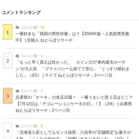
コメントランキング
コメント数：
21
1
一番好きな「韓国の男性俳優」は？【2026年版・人気投票実施
中】 | 芸能人 ねとらぼリサーチ
コメント数：
7
2
「もっと早く買えば良かった」 カインズの“車内遮光カーテ
ン”が大人気 「プライバシーも保てて安心」「ぐっすり眠れま
した」（2/2） | ライフ ねとらぼリサーチ：2ページ目
コメント数：
7
3
兵庫県の「ケーキ」の名店10選！ 一番うまいと思う店はどこ？
【7月12日は「デコレーションケーキの日」！】（2/4） | 兵庫県
ねとらぼリサーチ：2ページ目
コメント数：
5
4
「北海道土産としてもセンス抜群」六花亭の“店舗限定”お菓子が
人気 「こんなの初めて」「箱買いするべきだった」（1/2） |