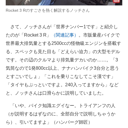
Rocket 3 Rのすごさを熱く解説するノッチさん
さて、ノッチさんが「世界ナンバー1です」と紹介し
たのが「Rocket 3 R」
（関連記事）
。市販量産バイクで
世界最大排気量とする2500ccの怪物級エンジンを搭載す
る、スペックも見た目も「どえらい迫力」の大型モデル
です。その辺のクルマより排気量デカいのか……。「3
気筒なので1発800cc以上、ナナハンバイク3台分と思う
とすごいでしょ」「これを乗りこなしてこそ漢です」
「タイヤもぶっといですよ。240入ってますから」など
と、ノッチさんは口滑らかに説明していました。
「いや、バイク知識エグイなー。トライアンフの人
（が説明するはずなのに、全部自分で説明しちゃうか
ら）、引いてますよ」（ハンバーグ師匠）