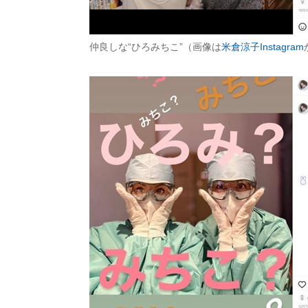
仲良しな“ひろみちこ”（画像は
米倉涼子Instagram