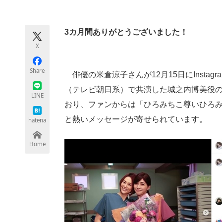
モノづくり技術者専門サイト
エレクトロ
3カ月間ありがとうございました！
X
ちょっと気になるネットの話題
Share
俳優の米倉涼子さんが12月15日にInsta
（テレビ朝日系）で共演した城之内博美役の
LINE
おり、ファンからは「ひろみちこ尊いひろ
と熱いメッセージが寄せられています。
hatena
Home