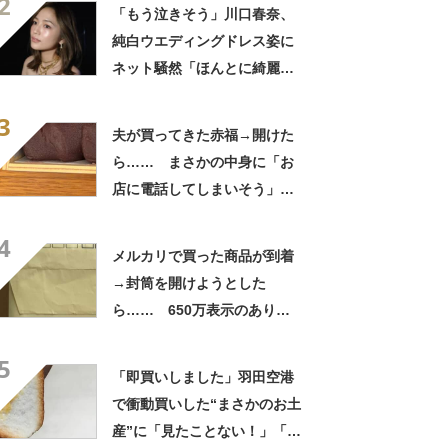
2
「いったい何が」
「もう泣きそう」川口春奈、
純白ウエディングドレス姿に
ネット騒然「ほんとに綺麗」
「この笑顔が切なすぎる」
3
夫が買ってきた赤福→開けた
ら…… まさかの中身に「お
店に電話してしまいそう」
「さすがに初めて見ました
4
笑」と107万表示
メルカリで買った商品が到着
→封筒を開けようとした
ら…… 650万表示のありえ
ない光景に「完全に想定外す
5
ぎて笑った」「何者？」
「即買いしました」羽田空港
で衝動買いした“まさかのお土
産”に「見たことない！」「み