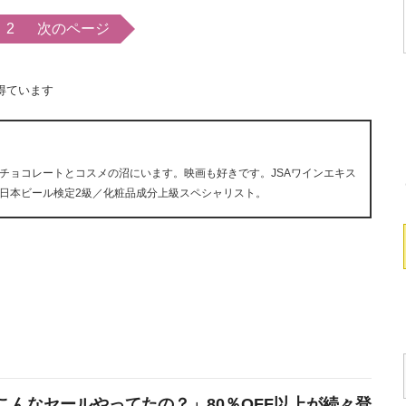
2
次のページ
得ています
チョコレートとコスメの沼にいます。映画も好きです。JSAワインエキス
日本ビール検定2級／化粧品成分上級スペシャリスト。
こんなセールやってたの？」80％OFF以上が続々登