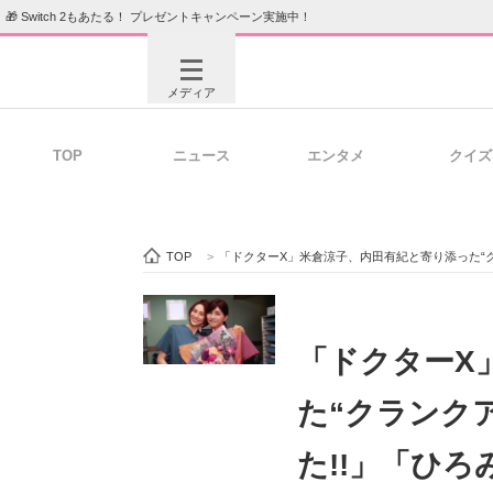
🎁 Switch 2もあたる！ プレゼントキャンペーン実施中！
メディア
TOP
ニュース
エンタメ
クイズ
注目記事を集めた総合ページ
ITの今
TOP
>
「ドクターX」米倉涼子、内田有紀と寄り添った“
ビジネスと働き方のヒント
AI活用
「ドクターX
た“クランク
ITエンジニア向け専門サイト
企業向けI
た!!」「ひ