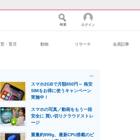
検索
ログイン
教育・育児
動物
リサーチ
会員記事
バイスの未来
好きが集まる 比べて選べる
- PR -
スマホ2GBで月額850円～ 格安
コミュニティ
マーケ×ITの今がよく分かる
SIMをお得に使うキャンペーン
実施中！
スマホの写真／動画をもう一段
・活用を支援
安全に 買い切りクラウドストレ
ージ
重量約999g、最新CPU搭載のビ