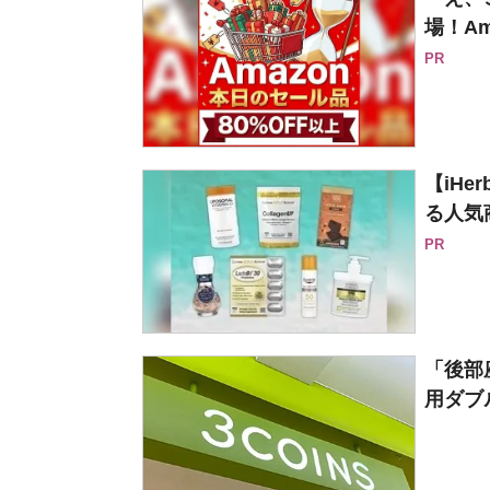
場！Am
PR
【iH
る人気
PR
「後部
用ダブル