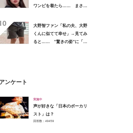
ワンピを着たら…… まさか
の姿に「『マジか！』って叫
10
んだ」「スーパーオシャレ」
大野智ファン「私の夫、大野
くんに似てて幸せ」→見てみ
ると…… ‟驚きの姿”に「最
高すぎません？」「本物かと
思いました！」
アンケート
実施中
声が好きな「日本のボーカリ
スト」は？
回答数：49459