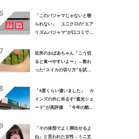
んなに自慢したい」
6
「このパジャマじゃないと寝
られない」 ユニクロの“エア
リズムパジャマ”が口コミで好
評 「冷房をつけっぱなしで
7
も長袖がありがたい」「夏で
近所のおばあちゃん「こう切
も暑く感じない」
ると食べやすいよ〜」→教わ
った“スイカの切り方”を試し
てみると…… 目からウロコ
8
の光景に「やってみます」
「4度くらい違いました」 カ
インズの外に吊るす“遮光シェ
ード”が高評価 「今年の酷暑
にも活躍」「風通しもよくし
9
っかり遮光」の声
「その体型でよく脚出せるよ
ね」と言われた女性→ミニ丈