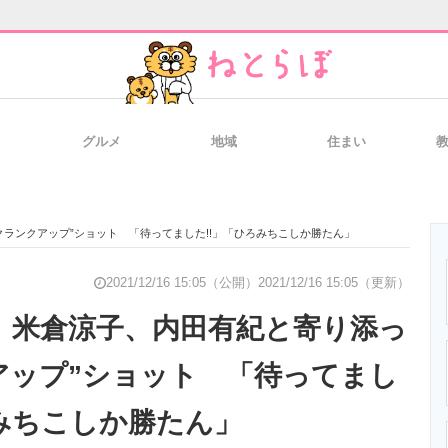
グルメ
地域
住まい
と未来を見通す
スマホと通信の最新トレンド
進化するPCとデ
クランクアップ”ショット 「待ってました!!」「ひろみちこしか勝たん」
のいまが分かる
企業ITのトレンドを詳説
経営リーダーの
2021/12/16 15:05（公開）
2021/12/16 15:05（更新）
」米倉涼子、内田有紀と寄り添っ
アップ”ショット 「待ってまし
T製品の総合サイト
IT製品の技術・比較・事例
製造業のIT導入
ろみちこしか勝たん」