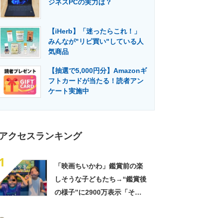
ジネスPCの実力は？
門メディア
建設×テクノロジーの最前線
【iHerb】「迷ったらこれ！」
みんなが"リピ買い"している人
気商品
【抽選で5,000円分】Amazonギ
フトカードが当たる！読者アン
ケート実施中
アクセスランキング
1
「映画ちいかわ」鑑賞前の楽
しそうな子どもたち→“鑑賞後
の様子”に2900万表示「そう
なるわなw」「分かるよ」