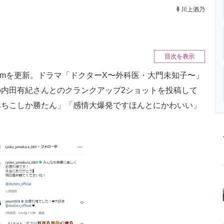
ニクス専門サイト
電子設計の基本と応用
エネルギーの専
川上酒乃
目次を表示
gramを更新。ドラマ「ドクターX〜外科医・大門未知子〜」
内田有紀さんとのクランクアップ2ショットを投稿して
みちこしか勝たん」「感情大爆発ですほんとにかわいい」