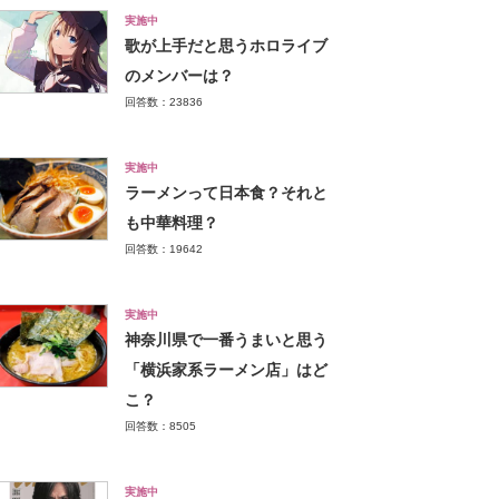
実施中
歌が上手だと思うホロライブ
のメンバーは？
回答数：23836
実施中
ラーメンって日本食？それと
も中華料理？
回答数：19642
実施中
神奈川県で一番うまいと思う
「横浜家系ラーメン店」はど
こ？
回答数：8505
実施中