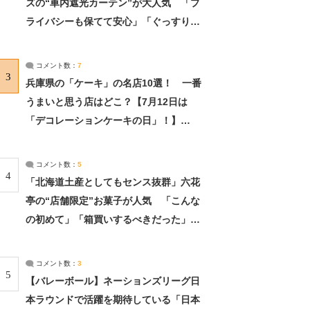
ズの“車内遮光カーテン”が大人気 「プ
ライバシーも保てて安心」「ぐっすり眠
れました」（2/2） | ライフ ねとらぼリ
サーチ：2ページ目
コメント数：
7
3
兵庫県の「ケーキ」の名店10選！ 一番
うまいと思う店はどこ？【7月12日は
「デコレーションケーキの日」！】
（2/4） | 兵庫県 ねとらぼリサーチ：2ペ
ージ目
コメント数：
5
4
「北海道土産としてもセンス抜群」六花
亭の“店舗限定”お菓子が人気 「こんな
の初めて」「箱買いするべきだった」
（1/2） | 北海道 ねとらぼリサーチ
コメント数：
3
5
【バレーボール】ネーションズリーグ日
本ラウンドで活躍を期待している「日本