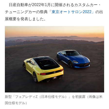
日産自動車が2022年1月に開催されるカスタムカー・
ITの今と未来を見通す
チューニングカーの祭典「
東京オートサロン2022」
の出
展概要を発表しました。
スマホと通信の最新トレンド
進化するPCとデバイスの未来
好きが集まる 比べて選べる
ビジネスと働き方のヒント
AI活用のいまが分かる
企業ITのトレンドを詳説
経営リーダーのコミュニティ
マーケ×ITの今がよく分かる
新型「フェアレディZ（日本仕様モデル）」を初披露（画像は米
国仕様モデル）
ITエンジニア向け専門サイト