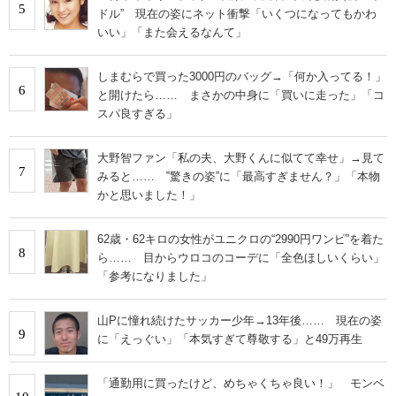
5
ドル” 現在の姿にネット衝撃「いくつになってもかわ
いい」「また会えるなんて」
しまむらで買った3000円のバッグ→「何か入ってる！」
6
と開けたら…… まさかの中身に「買いに走った」「コ
スパ良すぎる」
大野智ファン「私の夫、大野くんに似てて幸せ」→見て
7
みると…… ‟驚きの姿”に「最高すぎません？」「本物
かと思いました！」
62歳・62キロの女性がユニクロの“2990円ワンピ”を着た
8
ら…… 目からウロコのコーデに「全色ほしいくらい」
「参考になりました」
山Pに憧れ続けたサッカー少年→13年後…… 現在の姿
9
に「えっぐい」「本気すぎて尊敬する」と49万再生
「通勤用に買ったけど、めちゃくちゃ良い！」 モンベ