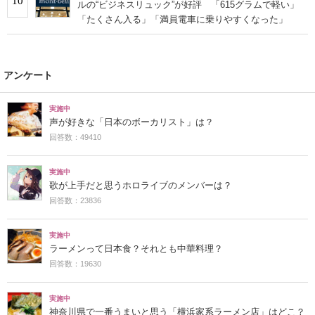
10
ルの“ビジネスリュック”が好評 「615グラムで軽い」
「たくさん入る」「満員電車に乗りやすくなった」
アンケート
実施中
声が好きな「日本のボーカリスト」は？
回答数：49410
実施中
歌が上手だと思うホロライブのメンバーは？
回答数：23836
実施中
ラーメンって日本食？それとも中華料理？
回答数：19630
実施中
神奈川県で一番うまいと思う「横浜家系ラーメン店」はどこ？