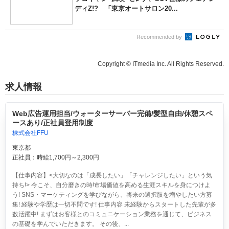
ディZ!? 「東京オートサロン20...
Recommended by
Copyright © ITmedia Inc. All Rights Reserved.
求人情報
Web広告運用担当/ウォーターサーバー完備/髪型自由/休憩スペ
ースあり/正社員登用制度
株式会社FFU
東京都
正社員：時給1,700円～2,300円
【仕事内容】<大切なのは「成長したい」「チャレンジしたい」という気
持ち!> 今こそ、自分磨きの時!市場価値を高める生涯スキルを身につけよ
う! SNS・マーケティングを学びながら、将来の選択肢を増やしたい方募
集! 経験や学歴は一切不問です! 仕事内容 未経験からスタートした先輩が多
数活躍中! まずはお客様とのコミュニケーション業務を通じて、ビジネス
の基礎を学んでいただきます。 その後、...