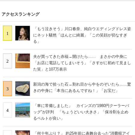
アクセスランキング
「もう泣きそう」川口春奈、純白ウエディングドレス姿
1
にネット騒然「ほんとに綺麗」「この笑顔が切なすぎ
る」
夫が買ってきた赤福→開けたら…… まさかの中身に
2
「お店に電話してしまいそう」「さすがに初めて見まし
た笑」と107万表示
新潟の海で拾った石→割れ目から中をのぞいたら……驚
3
きの中身に「本当にあるんですね！」「お宝だ」
「車に常備しました」 カインズの“1980円クーラーバ
4
ッグ”が評判 「ちょうどいい大きさ」「保冷剤を止め
るベルトが良い」
「何十年ぶり？」 約25年前に表舞台去った“消費税アイ