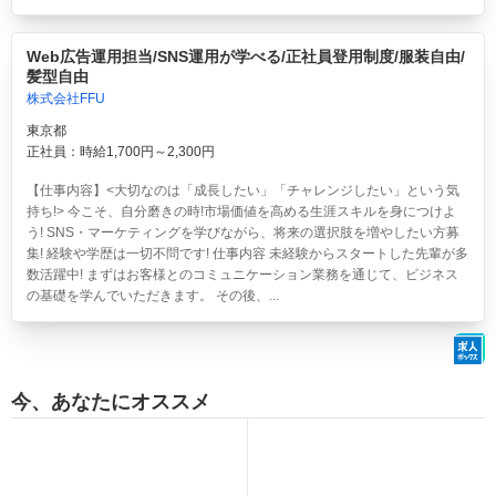
Web広告運用担当/SNS運用が学べる/正社員登用制度/服装自由/
髪型自由
株式会社FFU
東京都
正社員：時給1,700円～2,300円
【仕事内容】<大切なのは「成長したい」「チャレンジしたい」という気
持ち!> 今こそ、自分磨きの時!市場価値を高める生涯スキルを身につけよ
う! SNS・マーケティングを学びながら、将来の選択肢を増やしたい方募
集! 経験や学歴は一切不問です! 仕事内容 未経験からスタートした先輩が多
数活躍中! まずはお客様とのコミュニケーション業務を通じて、ビジネス
の基礎を学んでいただきます。 その後、...
今、あなたにオススメ