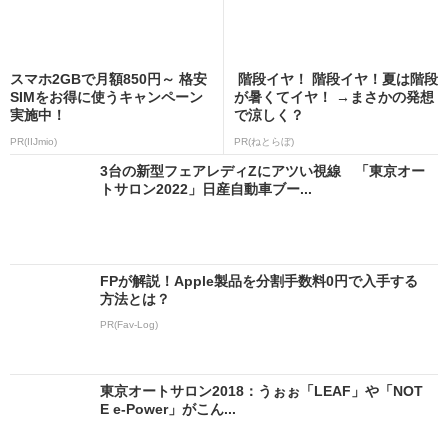
スマホ2GBで月額850円～ 格安
階段イヤ！ 階段イヤ！夏は階段
SIMをお得に使うキャンペーン
が暑くてイヤ！ →まさかの発想
実施中！
で涼しく？
PR(IIJmio)
PR(ねとらぼ)
3台の新型フェアレディZにアツい視線 「東京オー
トサロン2022」日産自動車ブー...
FPが解説！Apple製品を分割手数料0円で入手する
方法とは？
PR(Fav-Log)
東京オートサロン2018：うぉぉ「LEAF」や「NOT
E e-Power」がこん...