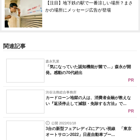
【注目】地下鉄の駅で一番涼しい場所？まさ
かの場所にメッセージ広告が登場
関連記事
森永乳業
「気になっていた認知機能が菌で…」森永が開
発。感動の70代続出
PR
渋谷法務総合事務所
カードローン地獄の人は、消費者金融が教えな
い『返済停止して減額・免除する方法』で...
PR
公開 2022/01/18
3台の新型フェアレディZにアツい視線 「東京
オートサロン2022」日産自動車ブー...