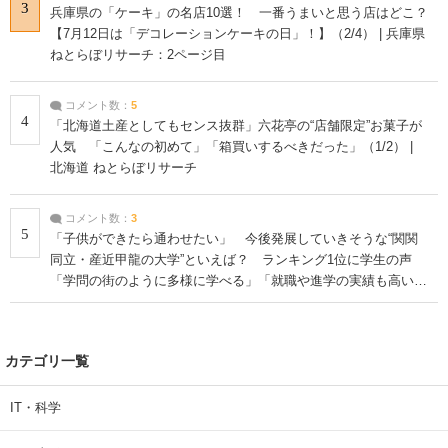
3
兵庫県の「ケーキ」の名店10選！ 一番うまいと思う店はどこ？
【7月12日は「デコレーションケーキの日」！】（2/4） | 兵庫県
ねとらぼリサーチ：2ページ目
コメント数：
5
4
「北海道土産としてもセンス抜群」六花亭の“店舗限定”お菓子が
人気 「こんなの初めて」「箱買いするべきだった」（1/2） |
北海道 ねとらぼリサーチ
コメント数：
3
5
「子供ができたら通わせたい」 今後発展していきそうな“関関
同立・産近甲龍の大学”といえば？ ランキング1位に学生の声
「学問の街のように多様に学べる」「就職や進学の実績も高い」
| 大学 ねとらぼリサーチ
カテゴリ一覧
IT・科学