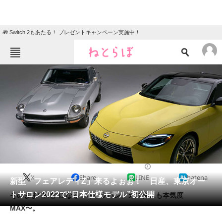
🎁 Switch 2もあたる！ プレゼントキャンペーン実施中！
ねとらぼメニュー
TOP
ニュース
エンタメ
クイズ
グルメ
地域
住まい
教育・育児
動物
リサーチ
2021/12/23 12:00（公開）
X
Share
LINE
hatena
会員記事
新型「フェアレディZ」来るよぉぉ！ 日産、東京オー
トサロン2022で“日本仕様モデル”初公開
そのまま“基地”になる「キャラバン」カスタムも本気度
メディア
MAX〜。
注目記事を集めた総合ページ