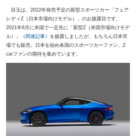
企業向けIT製品の総合サイト
目玉は、2022年発売予定の新型スポーツカー「フェア
レディZ（日本市場向けモデル）」のお披露目です。
IT製品の技術・比較・事例
2021年8月に米国で一足先に「新型Z（米国市場向けモデ
製造業のIT導入・活用を支援
ル）」
（関連記事）
を披露しましたが、もちろん日本市
場でも販売。日本を始め各国のスポーツカーファン、Z
モノづくり技術者専門サイト
carファンの期待を集めています。
エレクトロニクス専門サイト
電子設計の基本と応用
エネルギーの専門メディア
建設×テクノロジーの最前線
ちょっと気になるネットの話題