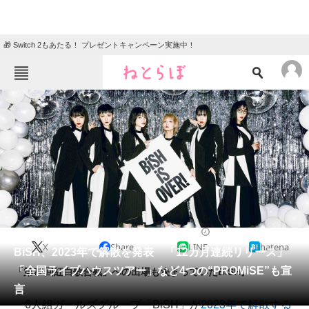
🎁 Switch 2もあたる！ プレゼントキャンペーン実施中！
ねとらぼメニュー
TOP
ニュース
エンタメ
クイズ
グルメ
地域
住まい
教育・育児
動物
リサーチ
2021/12/24 11:35（公開）
X
Share
LINE
hatena
会員記事
BiSH、2023年で解散を発表 「12カ月連続リリース」
「全国ライブハウスツアー」など4つの“PROMiSE”も宣
「第72回紅白歌合戦」への出場も決まっていたBiSH。
メディア
言
6人組ガールズグループ「BiSH」が
2023年で解散する
注目記事を集めた総合ページ