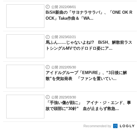
公開 2022/08/01
BiSH新曲の「サヨナラサラバ」、「ONE OK R
OCK」Taka作曲＆「WA...
公開 2023/02/21
馬ふん……じゃないよね!? BiSH、解散前ラス
トシングルMVでのドロドロ姿にア...
公開 2022/05/30
アイドルグループ「EMPiRE」、“3日後に解
散”を突如発表 「ファンを置いてい...
公開 2023/03/30
「手強い傷が顔に」 アイナ・ジ・エンド、事
故で頭部に“30針” 血が止まらず救急...
Recommended by