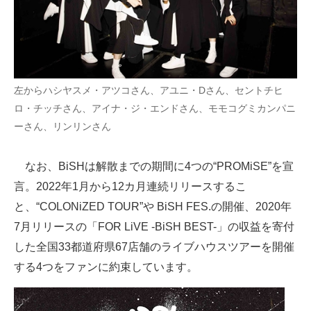
左からハシヤスメ・アツコさん、アユニ・Dさん、セントチヒ
ロ・チッチさん、アイナ・ジ・エンドさん、モモコグミカンパニ
ーさん、リンリンさん
なお、BiSHは解散までの期間に4つの“PROMiSE”を宣
言。2022年1月から12カ月連続リリースするこ
と、“COLONiZED TOUR”や BiSH FES.の開催、2020年
7月リリースの「FOR LiVE -BiSH BEST-」の収益を寄付
した全国33都道府県67店舗のライブハウスツアーを開催
する4つをファンに約束しています。