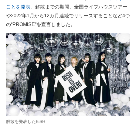
ことを発表
。解散までの期間、全国ライブハウスツアー
ITの今と未来を見通す
や2022年1月から12カ月連続でリリースすることなど4つ
の“PROMiSE”を宣言しました。
スマホと通信の最新トレンド
進化するPCとデバイスの未来
好きが集まる 比べて選べる
ビジネスと働き方のヒント
AI活用のいまが分かる
企業ITのトレンドを詳説
経営リーダーのコミュニティ
マーケ×ITの今がよく分かる
解散を発表したBiSH
ITエンジニア向け専門サイト