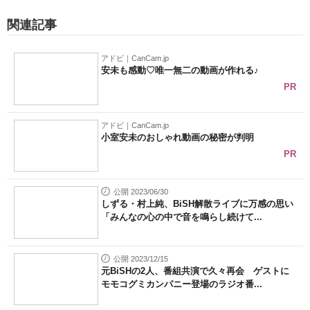
関連記事
アドビ｜CanCam.jp
安未も感動♡唯一無二の動画が作れる♪
PR
アドビ｜CanCam.jp
小室安未のおしゃれ動画の秘密が判明
PR
公開 2023/06/30
しずる・村上純、BiSH解散ライブに万感の思い
「みんなの心の中で音を鳴らし続けて...
公開 2023/12/15
元BiSHの2人、番組共演で久々再会 ゲストに
モモコグミカンパニー登場のラジオ番...