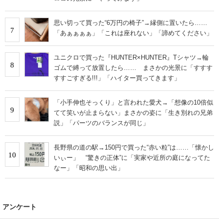
思い切って買った“6万円の椅子”→縁側に置いたら……
7
「あぁぁぁぁ」「これは座れない」「諦めてください」
ユニクロで買った『HUNTER×HUNTER』Tシャツ→輪
8
ゴムで縛って放置したら…… まさかの光景に「すすす
すすごすぎる!!!」「ハイター買ってきます」
「小手伸也そっくり」と言われた愛犬→「想像の10倍似
9
てて笑いが止まらない」まさかの姿に「生き別れの兄弟
説」「パーツのバランスが同じ」
長野県の道の駅→150円で買った“赤い粒”は……「懐かし
10
いぃー」 “驚きの正体”に「実家や近所の庭になってた
なー」「昭和の思い出」
アンケート