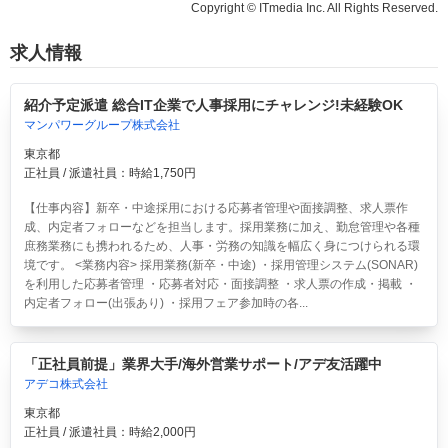
Copyright © ITmedia Inc. All Rights Reserved.
求人情報
紹介予定派遣 総合IT企業で人事採用にチャレンジ!未経験OK
マンパワーグループ株式会社
東京都
正社員 / 派遣社員：時給1,750円
【仕事内容】新卒・中途採用における応募者管理や面接調整、求人票作
成、内定者フォローなどを担当します。採用業務に加え、勤怠管理や各種
庶務業務にも携われるため、人事・労務の知識を幅広く身につけられる環
境です。 <業務内容> 採用業務(新卒・中途) ・採用管理システム(SONAR)
を利用した応募者管理 ・応募者対応・面接調整 ・求人票の作成・掲載 ・
内定者フォロー(出張あり) ・採用フェア参加時の各...
「正社員前提」業界大手/海外営業サポート/アデ友活躍中
アデコ株式会社
東京都
正社員 / 派遣社員：時給2,000円