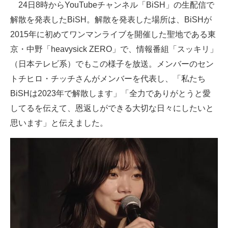
24日8時からYouTubeチャンネル「BiSH」の生配信で
企業向けIT製品の総合サイト
解散を発表したBiSH。解散を発表した場所は、BiSHが
2015年に初めてワンマンライブを開催した聖地である東
IT製品の技術・比較・事例
京・中野「heavysick ZERO」で、情報番組「スッキリ」
製造業のIT導入・活用を支援
（日本テレビ系）でもこの様子を放送。メンバーのセン
モノづくり技術者専門サイト
トチヒロ・チッチさんがメンバーを代表し、「私たち
BiSHは2023年で解散します」「全力でありがとうと愛
エレクトロニクス専門サイト
してるを伝えて、恩返しができる大切な日々にしたいと
電子設計の基本と応用
思います」と伝えました。
エネルギーの専門メディア
建設×テクノロジーの最前線
ちょっと気になるネットの話題