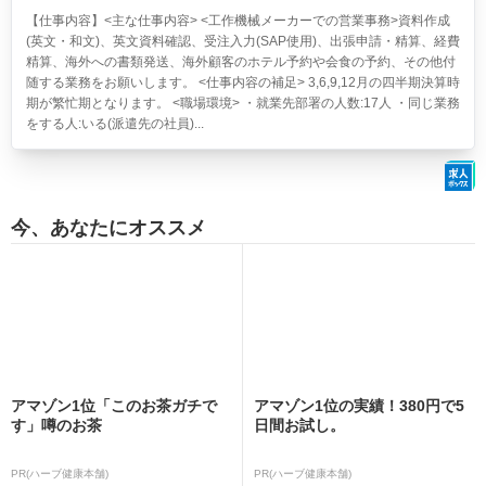
【仕事内容】<主な仕事内容> <工作機械メーカーでの営業事務>資料作成
(英文・和文)、英文資料確認、受注入力(SAP使用)、出張申請・精算、経費
精算、海外への書類発送、海外顧客のホテル予約や会食の予約、その他付
随する業務をお願いします。 <仕事内容の補足> 3,6,9,12月の四半期決算時
期が繁忙期となります。 <職場環境> ・就業先部署の人数:17人 ・同じ業務
をする人:いる(派遣先の社員)...
今、あなたにオススメ
アマゾン1位「このお茶ガチで
アマゾン1位の実績！380円で5
す」噂のお茶
日間お試し。
PR(ハーブ健康本舗)
PR(ハーブ健康本舗)