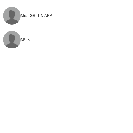
Mrs. GREEN APPLE
M!LK
CLASS SEVEN
モナキ
FEEDBACK
「ねとらぼ」ってなに？