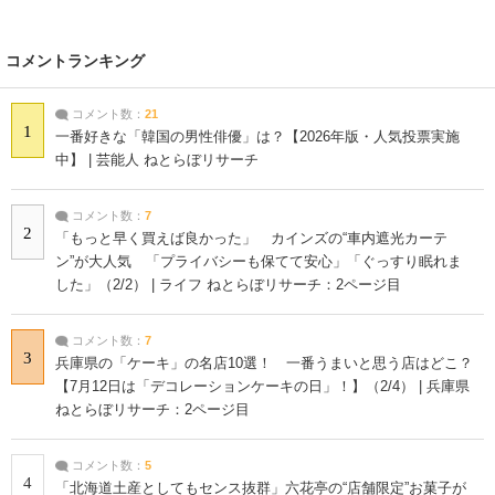
コメントランキング
コメント数：
21
1
一番好きな「韓国の男性俳優」は？【2026年版・人気投票実施
中】 | 芸能人 ねとらぼリサーチ
コメント数：
7
2
「もっと早く買えば良かった」 カインズの“車内遮光カーテ
ン”が大人気 「プライバシーも保てて安心」「ぐっすり眠れま
した」（2/2） | ライフ ねとらぼリサーチ：2ページ目
コメント数：
7
3
兵庫県の「ケーキ」の名店10選！ 一番うまいと思う店はどこ？
【7月12日は「デコレーションケーキの日」！】（2/4） | 兵庫県
ねとらぼリサーチ：2ページ目
コメント数：
5
4
「北海道土産としてもセンス抜群」六花亭の“店舗限定”お菓子が