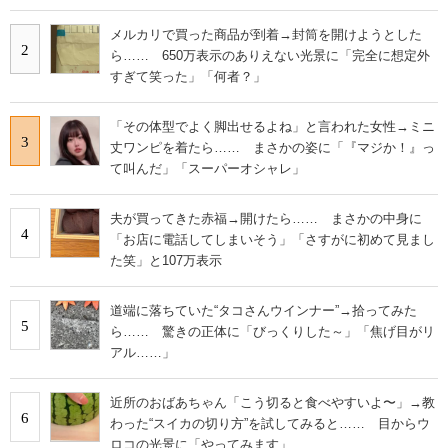
メルカリで買った商品が到着→封筒を開けようとした
2
ら…… 650万表示のありえない光景に「完全に想定外
すぎて笑った」「何者？」
「その体型でよく脚出せるよね」と言われた女性→ミニ
3
丈ワンピを着たら…… まさかの姿に「『マジか！』っ
て叫んだ」「スーパーオシャレ」
夫が買ってきた赤福→開けたら…… まさかの中身に
4
「お店に電話してしまいそう」「さすがに初めて見まし
た笑」と107万表示
道端に落ちていた“タコさんウインナー”→拾ってみた
5
ら…… 驚きの正体に「びっくりした～」「焦げ目がリ
アル……」
近所のおばあちゃん「こう切ると食べやすいよ〜」→教
6
わった“スイカの切り方”を試してみると…… 目からウ
ロコの光景に「やってみます」