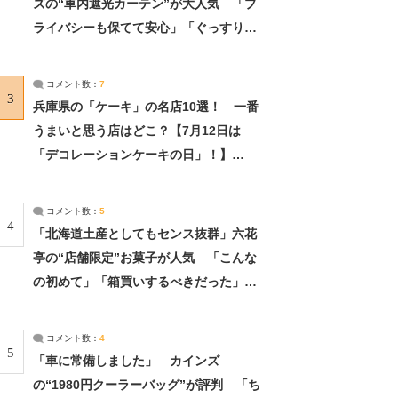
ズの“車内遮光カーテン”が大人気 「プ
ライバシーも保てて安心」「ぐっすり眠
れました」（2/2） | ライフ ねとらぼリ
サーチ：2ページ目
コメント数：
7
3
兵庫県の「ケーキ」の名店10選！ 一番
うまいと思う店はどこ？【7月12日は
「デコレーションケーキの日」！】
（2/4） | 兵庫県 ねとらぼリサーチ：2ペ
ージ目
コメント数：
5
4
「北海道土産としてもセンス抜群」六花
亭の“店舗限定”お菓子が人気 「こんな
の初めて」「箱買いするべきだった」
（1/2） | 北海道 ねとらぼリサーチ
コメント数：
4
5
「車に常備しました」 カインズ
の“1980円クーラーバッグ”が評判 「ち