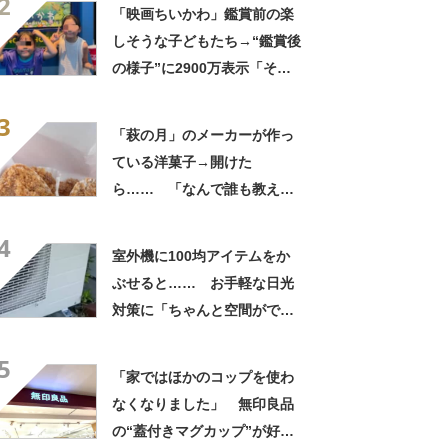
2
「映画ちいかわ」鑑賞前の楽
しそうな子どもたち→“鑑賞後
の様子”に2900万表示「そう
なるわなw」「分かるよ」
3
「いったい何が」
「萩の月」のメーカーが作っ
ている洋菓子→開けた
ら…… 「なんで誰も教えて
くれなかったんだ」驚きの中
4
身に「バレたか」「えっ食べ
室外機に100均アイテムをか
たい」
ぶせると…… お手軽な日光
対策に「ちゃんと空間ができ
てグー」「これで楽します」
5
「家ではほかのコップを使わ
なくなりました」 無印良品
の“蓋付きマグカップ”が好