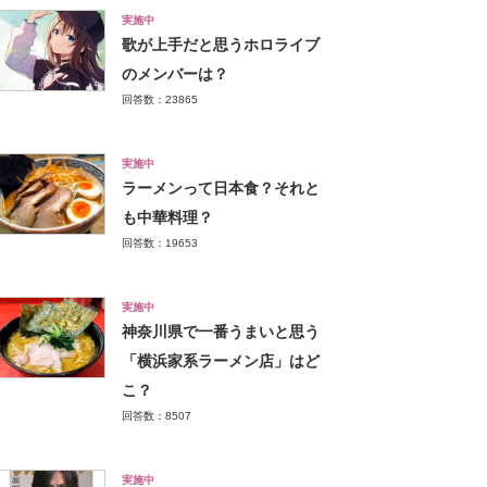
実施中
歌が上手だと思うホロライブ
のメンバーは？
回答数：23865
実施中
ラーメンって日本食？それと
も中華料理？
回答数：19653
実施中
神奈川県で一番うまいと思う
「横浜家系ラーメン店」はど
こ？
回答数：8507
実施中