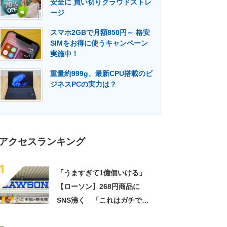
安全に 買い切りクラウドストレ
門メディア
建設×テクノロジーの最前線
ージ
スマホ2GBで月額850円～ 格安
SIMをお得に使うキャンペーン
実施中！
重量約999g、最新CPU搭載のビ
ジネスPCの実力は？
アクセスランキング
1
「うますぎて1億個いける」
【ローソン】268円商品に
SNS沸く 「これはガチで美
味い」「毎食これがいい」