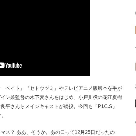
ーベイト』『セトウツミ』やテレビアニメ版脚本を手が
ザイン兼監督の木下麦さんをはじめ、小戸川役の花江夏樹
平さんらメインキャストが続投。今回も「P.I.C.S」
す。
ス？ ああ、そうか。あの日って12月25日だったの