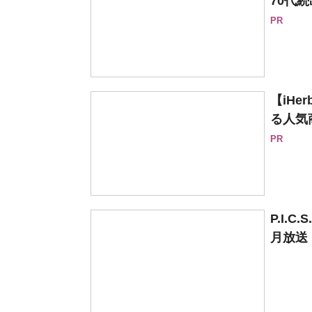
70代続
PR
【iH
る人気
PR
P.I
月放送 