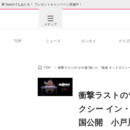
🎁 Switch 2もあたる！ プレゼントキャンペーン実施中！
メディア
TOP
ニュース
エンタメ
クイズ
注目記事を集めた総合ページ
ITの今
TOP
>
衝撃ラストの“その後”描いた「映画 オッドタクシー 
ビジネスと働き方のヒント
AI活用
衝撃ラストの
クシー イン・
ITエンジニア向け専門サイト
企業向けI
国公開 小戸