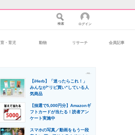
検索
ログイン
教育・育児
動物
リサーチ
会員記事
バイスの未来
好きが集まる 比べて選べる
- PR -
【iHerb】「迷ったらこれ！」
コミュニティ
マーケ×ITの今がよく分かる
みんなが"リピ買い"している人
気商品
【抽選で5,000円分】Amazonギ
・活用を支援
フトカードが当たる！読者アン
ケート実施中
スマホの写真／動画をもう一段