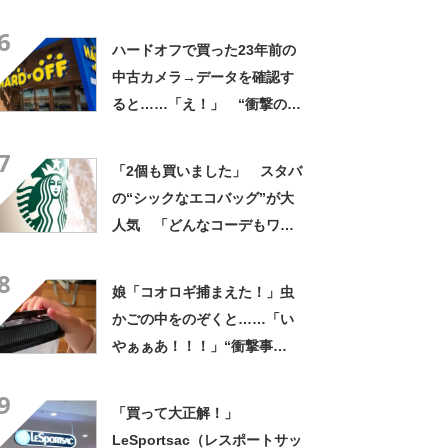
評 「良すぎて家族分購入」
6
「朝のコーヒーが昼過ぎまで
ハードオフで買った23年前の
温かい」
中古カメラ→データを確認す
ると……「え！」 “衝撃の中
身”に「そんなことあるのか」
7
「ドラマのような展開」
「2個も買いました」 スタバ
の“シックなエコバッグ”が大
人気 「どんなコーデもワン
ランク上に変身」「マグカッ
8
プ型のポーチも可愛い」「た
娘「コオロギ捕まえた！」虫
くさん入れても肩が痛くなら
かごの中をのぞくと……「い
ない」
やぁぁあ！！！」“衝撃事
実”が160万再生「知らぬが
9
仏」
「買って大正解！」
LeSportsac（レスポートサッ