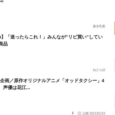
出
森永乳業
erb】「迷ったらこれ！」みんなが"リピ買い"してい
商品
ねとらぼ
.C.S.企画／原作オリジナルアニメ「オッドタクシー」4
声優は花江...
公開 2021/01/15