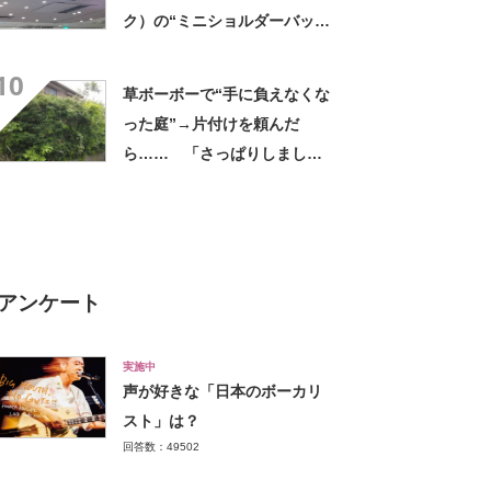
ク）の“ミニショルダーバッ
グ”が高評価 「軽いし、しっ
10
かりした作り」「持っている
草ボーボーで“手に負えなくな
だけで気分があがる」
った庭”→片付けを頼んだ
ら…… 「さっぱりしました
ね」「見応えありました」
「ホントに良かった」
アンケート
実施中
声が好きな「日本のボーカリ
スト」は？
回答数：49502