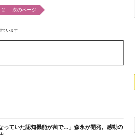
2
次のページ
得ています
なっていた認知機能が菌で…」森永が開発。感動の