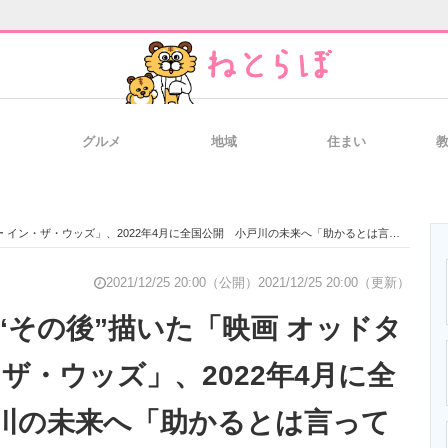
グルメ
地域
住まい
と未来を見通す
スマホと通信の最新トレンド
進化するPCとデ
イン・ザ・ウッズ」、2022年4月に全国公開 小戸川の未来へ「助かるとは言ってない」
のいまが分かる
企業ITのトレンドを詳説
経営リーダーの
2021/12/25 20:00（公開）
2021/12/25 20:00（更新）
“その後”描いた「映画 オッドタ
ザ・ウッズ」、2022年4月に全
T製品の総合サイト
IT製品の技術・比較・事例
製造業のIT導入
川の未来へ「助かるとは言って