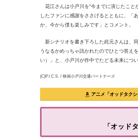
花江さんは小戸川を“今までに演じたことが
したファンに感謝をささげるとともに、「あ
か、今から僕も楽しみです」とコメント。
新シナリオを書き下ろした此元さんは、同
うなるかめっちゃ訊かれたのでひとつ答え
い）」と、小戸川が作中でたどる未来につ
(C)P.I.C.S. / 映画小戸川交通パートナーズ
アニメ「オッドタクシー」を
「オッド