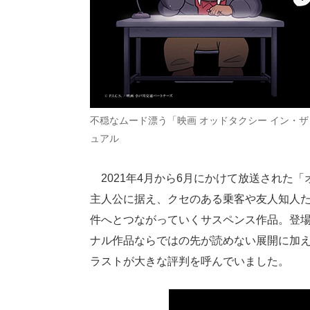
不穏なムード漂う「映画 オッドタクシー イン・
ュアル
2021年4月から6月にかけて放送された
主人公に据え、クセのある乗客や友人知人た
件へとつながっていくサスペンス作品。登
ナル作品ならではの先が読めない展開に加
ラストが大きな評判を呼んでいました。