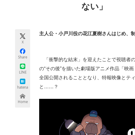
ない」
モノづくり技術者専門サイト
エレクトロ
主人公・小戸川役の花江夏樹さんはじめ、
ちょっと気になるネットの話題
X
Share
「衝撃的な結末」を迎えたことで視聴者の
の“その後”を描いた劇場版アニメ作品「映画 
LINE
全国公開されることとなり、特報映像とテ
と……？
hatena
Home