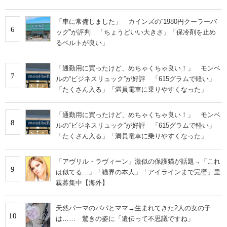
「車に常備しました」 カインズの“1980円クーラーバ
6
ッグ”が評判 「ちょうどいい大きさ」「保冷剤を止め
るベルトが良い」
「通勤用に買ったけど、めちゃくちゃ良い！」 モンベ
7
ルの“ビジネスリュック”が好評 「615グラムで軽い」
「たくさん入る」「満員電車に乗りやすくなった」
「通勤用に買ったけど、めちゃくちゃ良い！」 モンベ
8
ルの“ビジネスリュック”が好評 「615グラムで軽い」
「たくさん入る」「満員電車に乗りやすくなった」
「アヴリル・ラヴィーン」激似の保護猫が話題→「これ
9
は似てる…」「猫界の本人」「アイラインまで完璧」里
親募集中【海外】
天然パーマのパパとママ→生まれてきた2人の女の子
10
は…… 驚きの姿に「遺伝って不思議ですね」