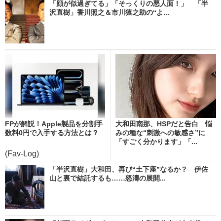
「顔が似過ぎてる」「そっくりの悪人面！」 「半
沢直樹」香川照之＆市川猿之助の“よ...
FPが解説！Apple製品を分割手
大和田南那、HSPだと告白 悩
数料0円で入手する方法とは？
みの種な“刺激への敏感さ”に
「すごく分かります」「...
(Fav-Log)
「半沢直樹」大和田、再び“土下座”なるか？ 伊佐
山と裏で結託するも……怒濤の展開...