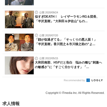
公開 2020/09/24
似すぎDEATH！ レイザーラモンRG＆団長、
「半沢直樹」“大和田＆伊佐山”もの...
公開 2020/07/20
「顔が似過ぎてる」「そっくりの悪人面！」
「半沢直樹」香川照之＆市川猿之助の“よ...
公開 2022/05/15
大和田南那、HSPだと告白 悩みの種な“刺激へ
の敏感さ”に「すごく分かります」「...
Recommended by
Copyright © ITmedia Inc. All Rights Reserved.
求人情報