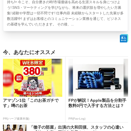
持ち!> 今こそ、自分磨きの時!市場価値を高める生涯スキルを身につけよ
う! SNS・マーケティングを学びながら、将来の選択肢を増やしたい方募
集! 経験や学歴は一切不問です! 仕事内容 未経験からスタートした先輩が多
数活躍中! まずはお客様とのコミュニケーション業務を通じて、ビジネス
の基礎を学んでいただきます。 その後、...
今、あなたにオススメ
アマゾン1位「このお茶ガチで
FPが解説！Apple製品を分割手
す」噂のお茶
数料0円で入手する方法とは？
PR(ハーブ健康本舗)
PR(Fav-Log)
「徹子の部屋」出演の大和田獏、スタッフの心遣い