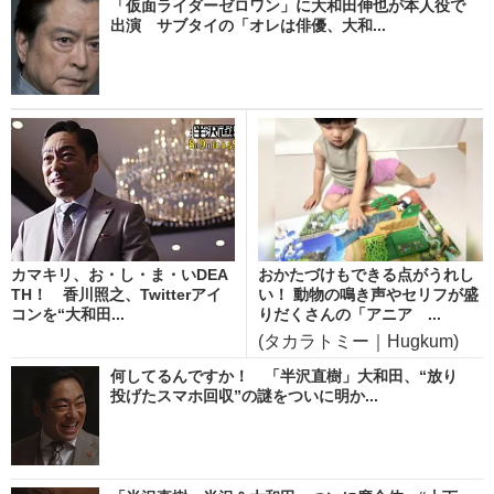
「仮面ライダーゼロワン」に大和田伸也が本人役で
出演 サブタイの「オレは俳優、大和...
カマキリ、お・し・ま・いDEA
おかたづけもできる点がうれし
TH！ 香川照之、Twitterアイ
い！ 動物の鳴き声やセリフが盛
コンを“大和田...
りだくさんの「アニア ...
(タカラトミー｜Hugkum)
何してるんですか！ 「半沢直樹」大和田、“放り
投げたスマホ回収”の謎をついに明か...