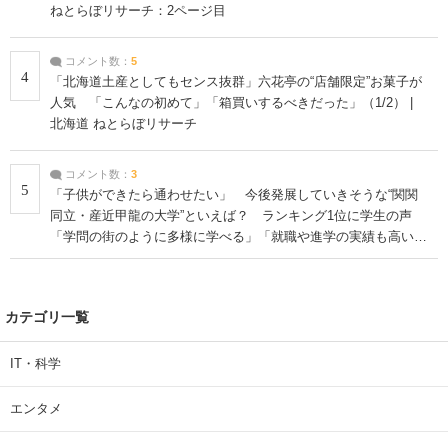
ねとらぼリサーチ：2ページ目
コメント数：
5
4
「北海道土産としてもセンス抜群」六花亭の“店舗限定”お菓子が
人気 「こんなの初めて」「箱買いするべきだった」（1/2） |
北海道 ねとらぼリサーチ
コメント数：
3
5
「子供ができたら通わせたい」 今後発展していきそうな“関関
同立・産近甲龍の大学”といえば？ ランキング1位に学生の声
「学問の街のように多様に学べる」「就職や進学の実績も高い」
| 大学 ねとらぼリサーチ
カテゴリ一覧
IT・科学
エンタメ