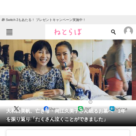
🎁 Switch 2もあたる！ プレゼントキャンペーン実施中！
ねとらぼメニュー
TOP
ニュース
エンタメ
クイズ
グルメ
地域
住まい
教育・育児
動物
リサーチ
2021/12/30 17:35（公開）
X
Share
LINE
hatena
会員記事
大和田美帆、亡き母・岡江久美子さん眠るお墓へ 1年
を振り返り「たくさん泣くことができました」
2020年4月に急逝した岡江さん。
メディア
注目記事を集めた総合ページ