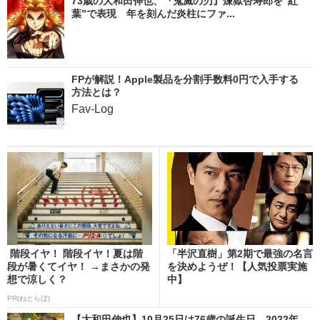
73歳の大和田伸也、『鬼滅の刃』煉獄杏寿郎を“紅
葉”で表現 年を刻んだ炎柱にファ...
FPが解説！Apple製品を分割手数料0円で入手する
方法とは？
Fav-Log
階段イヤ！ 階段イヤ！夏は階
「半沢直樹」第2期で最強の名言
段が暑くてイヤ！ →まさかの発
を決めようぜ！【人気投票実施
想で涼しく？
中】
PR(ねとらぼ)
【大和田伸也】10月25日は76歳の誕生日 2022年