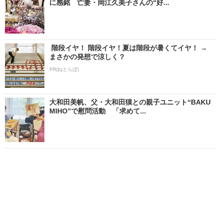
に感銘 亡妻・岡江久美子さんの“好...
階段イヤ！ 階段イヤ！夏は階段が暑くてイヤ！ →
まさかの発想で涼しく？
PR(ねとらぼ)
大和田美帆、父・大和田獏との親子ユニット“BAKU
MIHO”で慰問活動 「求めて...