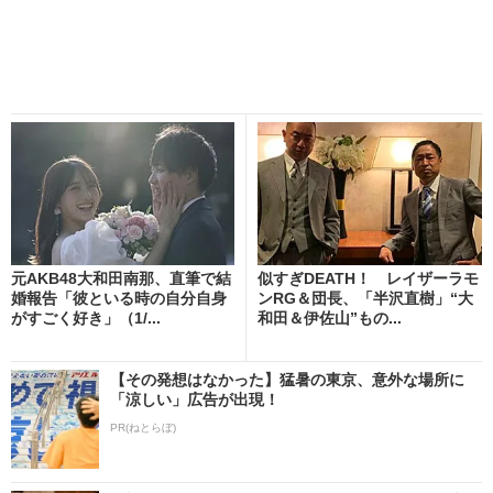
元AKB48大和田南那、直筆で結
似すぎDEATH！ レイザーラモ
婚報告「彼といる時の自分自身
ンRG＆団長、「半沢直樹」“大
がすごく好き」（1/...
和田＆伊佐山”もの...
【その発想はなかった】猛暑の東京、意外な場所に
「涼しい」広告が出現！
PR(ねとらぼ)