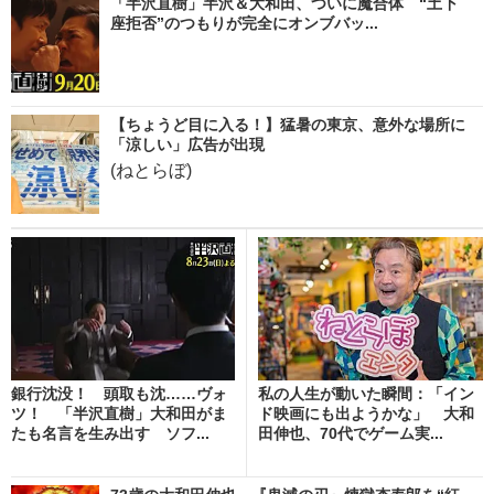
「半沢直樹」半沢＆大和田、ついに魔合体 “土下
座拒否”のつもりが完全にオンブバッ...
【ちょうど目に入る！】猛暑の東京、意外な場所に
「涼しい」広告が出現
(ねとらぼ)
銀行沈没！ 頭取も沈……ヴォ
私の人生が動いた瞬間：「イン
ツ！ 「半沢直樹」大和田がま
ド映画にも出ようかな」 大和
たも名言を生み出す ソフ...
田伸也、70代でゲーム実...