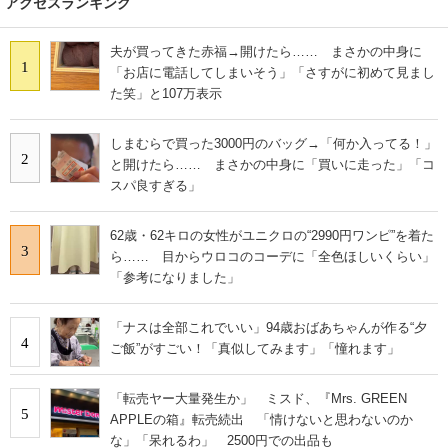
アクセスランキング
夫が買ってきた赤福→開けたら…… まさかの中身に
1
「お店に電話してしまいそう」「さすがに初めて見まし
た笑」と107万表示
しまむらで買った3000円のバッグ→「何か入ってる！」
2
と開けたら…… まさかの中身に「買いに走った」「コ
スパ良すぎる」
62歳・62キロの女性がユニクロの“2990円ワンピ”を着た
3
ら…… 目からウロコのコーデに「全色ほしいくらい」
「参考になりました」
「ナスは全部これでいい」94歳おばあちゃんが作る“夕
4
ご飯”がすごい！「真似してみます」「憧れます」
「転売ヤー大量発生か」 ミスド、『Mrs. GREEN
5
APPLEの箱』転売続出 「情けないと思わないのか
な」「呆れるわ」 2500円での出品も