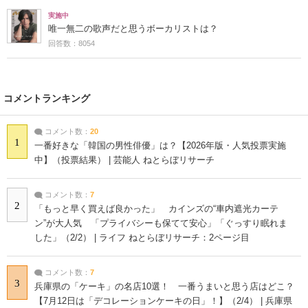
実施中
唯一無二の歌声だと思うボーカリストは？
回答数：8054
コメントランキング
コメント数：
20
1
一番好きな「韓国の男性俳優」は？【2026年版・人気投票実施
中】（投票結果） | 芸能人 ねとらぼリサーチ
コメント数：
7
2
「もっと早く買えば良かった」 カインズの“車内遮光カーテ
ン”が大人気 「プライバシーも保てて安心」「ぐっすり眠れま
した」（2/2） | ライフ ねとらぼリサーチ：2ページ目
コメント数：
7
3
兵庫県の「ケーキ」の名店10選！ 一番うまいと思う店はどこ？
【7月12日は「デコレーションケーキの日」！】（2/4） | 兵庫県