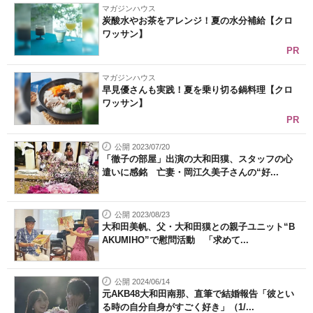
マガジンハウス
炭酸水やお茶をアレンジ！夏の水分補給【クロ
ワッサン】
PR
マガジンハウス
早見優さんも実践！夏を乗り切る鍋料理【クロ
ワッサン】
PR
公開 2023/07/20
「徹子の部屋」出演の大和田獏、スタッフの心
遣いに感銘 亡妻・岡江久美子さんの“好...
公開 2023/08/23
大和田美帆、父・大和田獏との親子ユニット“B
AKUMIHO”で慰問活動 「求めて...
公開 2024/06/14
元AKB48大和田南那、直筆で結婚報告「彼とい
る時の自分自身がすごく好き」（1/...