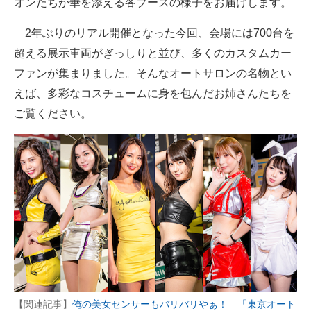
オンたちが華を添える各ブースの様子をお届けします。
企業向けIT製品の総合サイト
2年ぶりのリアル開催となった今回、会場には700台を
IT製品の技術・比較・事例
超える展示車両がぎっしりと並び、多くのカスタムカー
ファンが集まりました。そんなオートサロンの名物とい
製造業のIT導入・活用を支援
えば、多彩なコスチュームに身を包んだお姉さんたちを
モノづくり技術者専門サイト
ご覧ください。
エレクトロニクス専門サイト
電子設計の基本と応用
エネルギーの専門メディア
建設×テクノロジーの最前線
ちょっと気になるネットの話題
【関連記事】
俺の美女センサーもバリバリやぁ！ 「東京オート