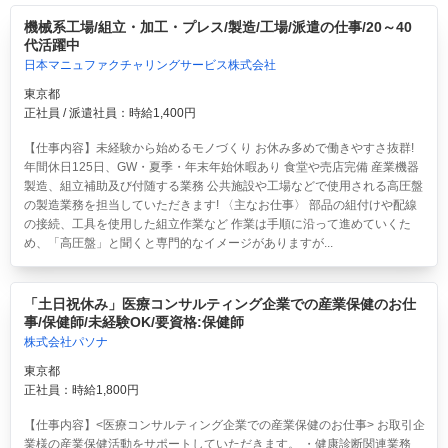
機械系工場/組立・加工・プレス/製造/工場/派遣の仕事/20～40
代活躍中
日本マニュファクチャリングサービス株式会社
東京都
正社員 / 派遣社員：時給1,400円
【仕事内容】未経験から始めるモノづくり お休み多めで働きやすさ抜群!
年間休日125日、GW・夏季・年末年始休暇あり 食堂や売店完備 産業機器
製造、組立補助及び付随する業務 公共施設や工場などで使用される高圧盤
の製造業務を担当していただきます! 〈主なお仕事〉 部品の組付けや配線
の接続、工具を使用した組立作業など 作業は手順に沿って進めていくた
め、「高圧盤」と聞くと専門的なイメージがありますが...
「土日祝休み」医療コンサルティング企業での産業保健のお仕
事/保健師/未経験OK/要資格:保健師
株式会社パソナ
東京都
正社員：時給1,800円
【仕事内容】<医療コンサルティング企業での産業保健のお仕事> お取引企
業様の産業保健活動をサポートしていただきます。 ・健康診断関連業務