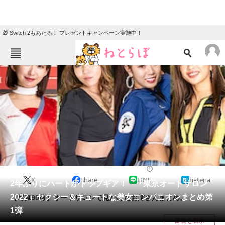
🎁 Switch 2もあたる！ プレゼントキャンペーン実施中！
ねとらぼメニュー
TOP
ニュース
エンタメ
クイズ
グルメ
地域
住まい
教育・育児
動物
リサーチ
2022/01/16 20:00（公開）
X
Share
LINE
hatena
会員記事
2年ぶりにハートがトップギア！ 「東京オートサロン
2022」セクシー＆キュートな美女コンパニオンまとめ第
【写真90枚】オートサロンで見かけたお姉さんまとめ。
メディア
1弾
目次を表示
注目記事を集めた総合ページ