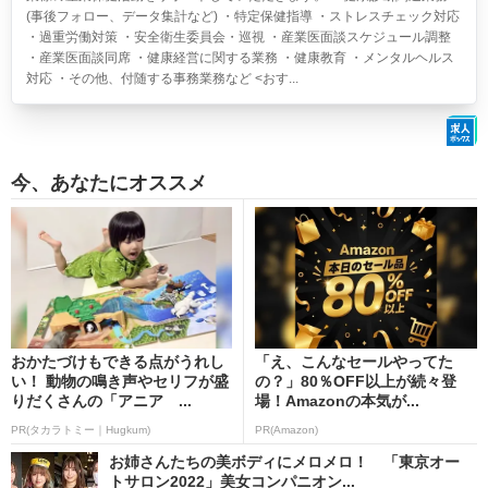
(事後フォロー、データ集計など) ・特定保健指導 ・ストレスチェック対応
・過重労働対策 ・安全衛生委員会・巡視 ・産業医面談スケジュール調整
・産業医面談同席 ・健康経営に関する業務 ・健康教育 ・メンタルヘルス
対応 ・その他、付随する事務業務など <おす...
今、あなたにオススメ
おかたづけもできる点がうれし
「え、こんなセールやってた
い！ 動物の鳴き声やセリフが盛
の？」80％OFF以上が続々登
りだくさんの「アニア ...
場！Amazonの本気が...
PR(タカラトミー｜Hugkum)
PR(Amazon)
お姉さんたちの美ボディにメロメロ！ 「東京オー
トサロン2022」美女コンパニオン...