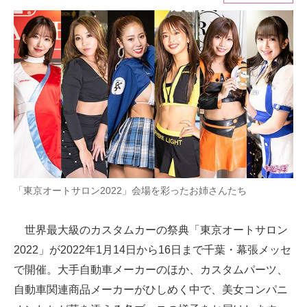
ITの今と未来を見通す
スマホと通信の最新トレンド
進化するPCとデバイスの未来
好きが集まる 比べて選べる
ビジネスと働き方のヒント
AI活用のいまが分かる
「東京オートサロン2022」会場を彩ったお姉さんたち
企業ITのトレンドを詳説
世界最大級のカスタムカーの祭典「東京オートサロン
経営リーダーのコミュニティ
2022」が2022年1月14日から16日まで千葉・幕張メッセ
マーケ×ITの今がよく分かる
で開催。大手自動車メーカーのほか、カスタムパーツ、
自動車関連商品メーカーがひしめく中で、美女コンパニ
ITエンジニア向け専門サイト