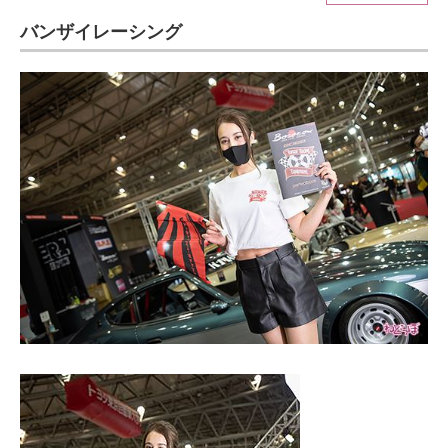
バンザイレーシング
ITの今と未来を見通す
スマホと通信の最新トレンド
進化するPCとデバイスの未来
好きが集まる 比べて選べる
ビジネスと働き方のヒント
AI活用のいまが分かる
企業ITのトレンドを詳説
経営リーダーのコミュニティ
マーケ×ITの今がよく分かる
ITエンジニア向け専門サイト