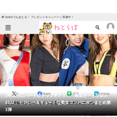
🎁 Switch 2もあたる！ プレゼントキャンペーン実施中！
ねとらぼメニュー
TOP
ニュース
エンタメ
クイズ
グルメ
地域
住まい
教育・育児
動物
リサーチ
2022/01/16 20:00（公開）
X
Share
LINE
hatena
会員記事
2年ぶりにハートがトップギア！ 「東京オートサロン
2022」セクシー＆キュートな美女コンパニオンまとめ第
【写真90枚】オートサロンで見かけたお姉さんまとめ。
メディア
1弾
目次を表示
注目記事を集めた総合ページ