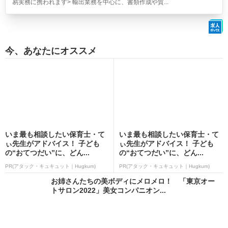
求人情報
直雇用前提/人気の財団法人/穏やか環境で経験をつめる労務事務
アデコ株式会社
東京都
正社員 / 派遣社員：時給1,700円
【仕事内容】<主な仕事内容> 財団法人での労務事務です! 穏やかな職場環
境も魅力的な財団法人で安定就業を目指しませんか?/スタート半年後の直
接雇用を目指せる<紹介予定派遣>での募集です 派遣期間は17時定時で残
業基本なし!派遣の期間で職場との相性を確認してから入社できるので、ミ
スマッチの心配も少ないウレシイ制度です!賞与実績は計4.65月分!ぜひこ
の機会に労務のお仕事でスキルアップ&キャリアアップ...
「英語スキル/輸出経験を活かせる」総合商社での貿易事務
アデコ株式会社
東京都
正社員 / 派遣社員：時給2,000円
【仕事内容】<主な仕事内容> <輸出を中心とした貿易事務をお任せします
> 機械や機械部品の輸出入に関する通関手続きや受発注業務、国内仕入先