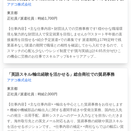
ートサロン2019」美女コンパニオン写...
公開 2023/01/17
透け感とヘソ出しスタイルで魅了！ 「東京オ
ートサロン2023」美女コンパニオンま...
公開 2023/01/14
ツヤテカ系からカジュアル、作業着も！ 「東
京オートサロン2023」美女コンパニオ...
公開 2020/01/24
ブースに華を添えたお姉さんたちを激写 「東
京オートサロン2020」色気たっぷり美...
Recommended by
Copyright © ITmedia Inc. All Rights Reserved.