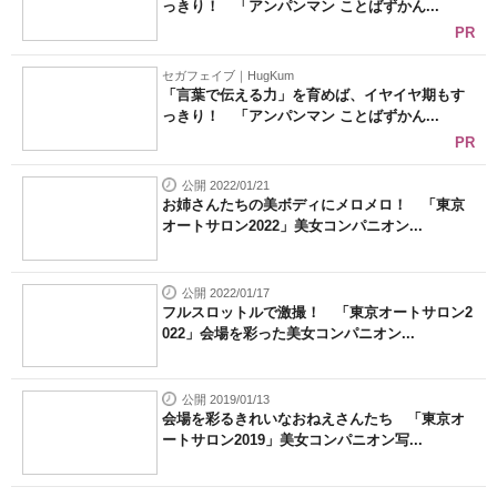
【iHerb】「迷ったらこれ！」みんなが"リピ
買い"している人気商品
ねとらぼ 読者アンケートにご協力をお願いし
ます
「5年前のPC」とこんなに違う！予算10万円
台前半で実現する快適PCライフ
関連記事