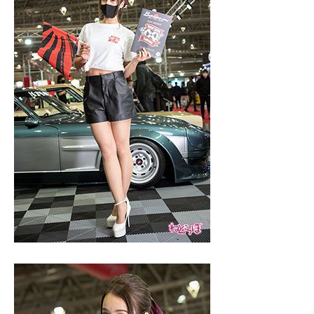
企業向けIT製品の総合サイト
IT製品の技術・比較・事例
製造業のIT導入・活用を支援
モノづくり技術者専門サイト
エレクトロニクス専門サイト
電子設計の基本と応用
エネルギーの専門メディア
建設×テクノロジーの最前線
ちょっと気になるネットの話題