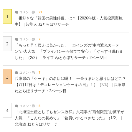
コメント数：
21
1
一番好きな「韓国の男性俳優」は？【2026年版・人気投票実施
中】 | 芸能人 ねとらぼリサーチ
コメント数：
7
2
「もっと早く買えば良かった」 カインズの“車内遮光カーテ
ン”が大人気 「プライバシーも保てて安心」「ぐっすり眠れま
した」（2/2） | ライフ ねとらぼリサーチ：2ページ目
コメント数：
7
3
兵庫県の「ケーキ」の名店10選！ 一番うまいと思う店はどこ？
【7月12日は「デコレーションケーキの日」！】（2/4） | 兵庫県
ねとらぼリサーチ：2ページ目
コメント数：
5
4
「北海道土産としてもセンス抜群」六花亭の“店舗限定”お菓子が
人気 「こんなの初めて」「箱買いするべきだった」（1/2） |
北海道 ねとらぼリサーチ