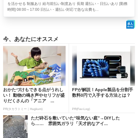
を活かせる 制服あり 給与前払い制度あり 長期 週払い・日払いあり [勤務
時間] 08:00～17:00 日払い・週払い対応で急な出費も...
今、あなたにオススメ
おかたづけもできる点がうれし
FPが解説！Apple製品を分割手
い！ 動物の鳴き声やセリフが盛
数料0円で入手する方法とは？
りだくさんの「アニア ...
PR(タカラトミー｜Hugkum)
PR(Fav-Log)
ただ砕石を敷いていた“味気ない庭”→DIYした
ら…… 雰囲気ガラリ「天才的なアイ...