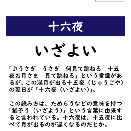
ITの今と未来を見通す
スマホと通信の最新トレンド
進化するPCとデバイスの未来
好きが集まる 比べて選べる
ビジネスと働き方のヒント
AI活用のいまが分かる
企業ITのトレンドを詳説
経営リーダーのコミュニティ
マーケ×ITの今がよく分かる
ITエンジニア向け専門サイト