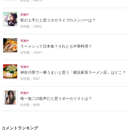
回答数：49475
実施中
歌が上手だと思うホロライブのメンバーは？
回答数：23862
実施中
ラーメンって日本食？それとも中華料理？
回答数：19647
実施中
神奈川県で一番うまいと思う「横浜家系ラーメン店」はどこ？
回答数：8507
実施中
唯一無二の歌声だと思うボーカリストは？
回答数：8085
コメントランキング