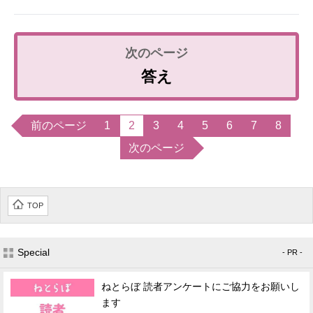
答え
前のページ
1
2
3
4
5
6
7
8
次のページ
TOP
Special
- PR -
ねとらぼ 読者アンケートにご協力をお願いし
ます