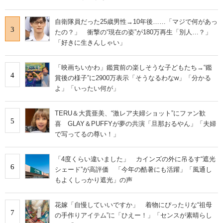
自衛隊員だった25歳男性→10年後……「マジで何があっ
3
たの？」 衝撃の“現在の姿”が180万再生「別人…？」
「好きに生きんしゃい」
「映画ちいかわ」鑑賞前の楽しそうな子どもたち→“鑑
4
賞後の様子”に2900万表示「そうなるわなw」「分かる
よ」「いったい何が」
TERU＆大貫亜美、“激レア夫婦ショット”にファン歓
5
喜 GLAY＆PUFFYが夢の共演「旦那おるやん」「夫婦
で写ってるの尊い！」
「4度くらい違いました」 カインズの外に吊るす“遮光
6
シェード”が高評価 「今年の酷暑にも活躍」「風通し
もよくしっかり遮光」の声
花嫁「自慢していいですか」 着物にぴったりな“祖母
7
の手作りアイテム”に「ひえー！」「センスが素晴らし