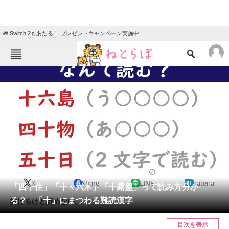
🎁 Switch 2もあたる！ プレゼントキャンペーン実施中！
ねとらぼメニュー
TOP
ニュース
エンタメ
クイズ
グルメ
地域
住まい
教育・育児
動物
リサーチ
2022/01/19 18:00（公開）
X
Share
LINE
hatena
会員記事
「四十住」「十々六木」「十露盤」って読み方分か
る？ 「十」にまつわる難読漢字
書けるけど読めない。
メディア
目次を表示
注目記事を集めた総合ページ