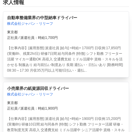
求人情報
自動車整備業界の中型納車ドライバー
株式会社ジャパン・リリーフ
東京都
正社員 / 派遣社員：時給1,700円
【仕事内容】[雇用形態] 派遣社員 [給与] <時給> 1700円 日収例:17,850円
(実働8h、残業2h/日) 研修7日間:給与同条件 [特徴] シフト勤務 フリーター
活躍 マイカー通勤OK 高収入 交通費支給 ミドル活躍中 資格・スキルを活
かせる 制服あり 給与前払い制度あり 長期 週払い・日払いあり [勤務時間]
08:30～17:30 月収35万円以上可能!日払い・週払...
小売業界の紙資源回収ドライバー
株式会社ジャパン・リリーフ
東京都
正社員 / 派遣社員：時給1,900円
【仕事内容】[雇用形態] 派遣社員 [給与] <時給> 1900円 日収例:15,200円
(実働8h) 研修10日間:給与同条件 [特徴] シフト勤務 フリーター活躍 研修・
教育制度充実 高収入 交通費支給 ミドル活躍中 シニア活躍中 資格・スキル