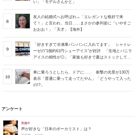
い」「モデルさんかと」
友人の結婚式へお呼ばれ→「エレガントな格好で来
8
て！」と言われ、当日……まさかの参列姿に「いやすご
おおお！」「天才」【海外】
「好きすぎて冷凍庫パンパンに入れてます」 シャトレ
9
ーゼの“1個約61円シューアイス”が好評 「生地とバニラ
アイスの相性が◎」「家族も好きで夏はストックして
る」
車に乗ろうとしたら、ドアに…… 衝撃の光景が130万
10
表示「普通に乗って走ってたやん」「どうやって入った
の!?」
アンケート
実施中
声が好きな「日本のボーカリスト」は？