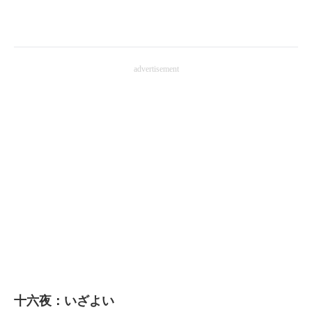
企業向けIT製品の総合サイト
IT製品の技術・比較・事例
advertisement
製造業のIT導入・活用を支援
モノづくり技術者専門サイト
エレクトロニクス専門サイト
電子設計の基本と応用
エネルギーの専門メディア
建設×テクノロジーの最前線
ちょっと気になるネットの話題
十六夜：いざよい