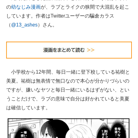
の
幼なじみ漫画
が、ラブとライクの狭間で大混乱を起こ
ITの今と未来を見通す
しています。作者はTwitterユーザーの騙倉カラス
（
@13_ashes
）さん。
スマホと通信の最新トレンド
進化するPCとデバイスの未来
好きが集まる 比べて選べる
ビジネスと働き方のヒント
小学校から12年間、毎日一緒に登下校している祐樹と
AI活用のいまが分かる
美夏。祐樹は無表情で無口なので本心が分かりづらいの
ですが、嫌いなヤツと毎日一緒にいるはずがない、とい
企業ITのトレンドを詳説
うことだけで、ラブの意味で自分は好かれていると美夏
経営リーダーのコミュニティ
は確信しています。
マーケ×ITの今がよく分かる
ITエンジニア向け専門サイト