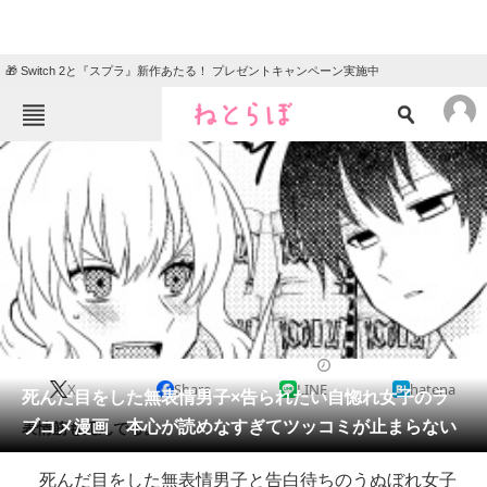
🎁 Switch 2と『スプラ』新作あたる！ プレゼントキャンペーン実施中
ねとらぼメニュー
TOP
ニュース
エンタメ
クイズ
グルメ
地域
住まい
教育・育児
動物
リサーチ
2022/01/22 19:00（公開）
X
Share
LINE
hatena
会員記事
死んだ目をした無表情男子×告られたい自惚れ女子のラ
ブコメ漫画 本心が読めなすぎてツッコミが止まらない
表情筋も死んでる。
メディア
死んだ目をした無表情男子と告白待ちのうぬぼれ女子
注目記事を集めた総合ページ