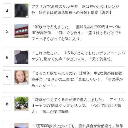
アフリカで“新種のサル”発見 唇は鮮やかなオレンジ
4
色 研究者は絶滅危惧種への分類も提案【海外】
「家族分そろえました」 無印良品の“990円オーバル
5
皿”が高評価 「何にでも合う」「盛り付けるだけでカ
フェっぽくなってお気に入り」
「これは欲しい」 USJの“とんでもないポップコーンバ
6
ケツ”に驚がくの声「やばいｗｗ」「天才的発想」
「まるごと捨てられるの!?」辻希美、中2次男の移動教
7
室弁当→“まさかの工夫”に「真似したい！」「その手が
あったかー！」
「雑草が生えてくるのが嫌で購入しました」 アイリス
8
オーヤマの“防草グッズ”が大人気 「今回で3度目の購
入」「施工が楽で簡単」
「1万5000歩以上歩いても、疲れ具合が全然違う」無印