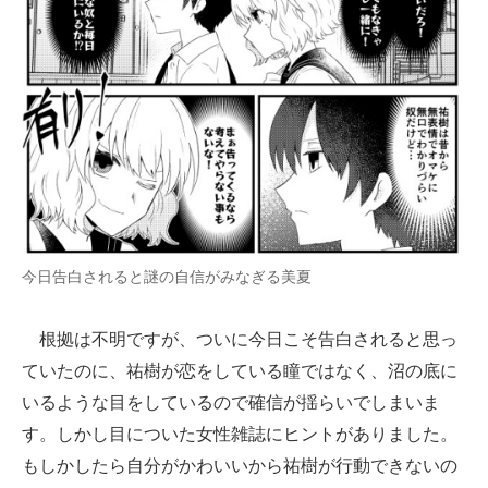
企業向けIT製品の総合サイト
IT製品の技術・比較・事例
製造業のIT導入・活用を支援
モノづくり技術者専門サイト
エレクトロニクス専門サイト
電子設計の基本と応用
今日告白されると謎の自信がみなぎる美夏
エネルギーの専門メディア
根拠は不明ですが、ついに今日こそ告白されると思っ
建設×テクノロジーの最前線
ていたのに、祐樹が恋をしている瞳ではなく、沼の底に
ちょっと気になるネットの話題
いるような目をしているので確信が揺らいでしまいま
す。しかし目についた女性雑誌にヒントがありました。
もしかしたら自分がかわいいから祐樹が行動できないの