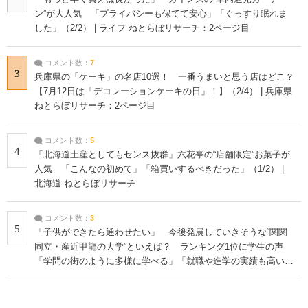
ン”が大人気 「プライバシーも保てて安心」「ぐっすり眠れま
した」（2/2） | ライフ ねとらぼリサーチ：2ページ目
コメント数：
7
3
兵庫県の「ケーキ」の名店10選！ 一番うまいと思う店はどこ？
【7月12日は「デコレーションケーキの日」！】（2/4） | 兵庫県
ねとらぼリサーチ：2ページ目
コメント数：
5
4
「北海道土産としてもセンス抜群」六花亭の“店舗限定”お菓子が
人気 「こんなの初めて」「箱買いするべきだった」（1/2） |
北海道 ねとらぼリサーチ
コメント数：
3
5
「子供ができたら通わせたい」 今後発展していきそうな“関関
同立・産近甲龍の大学”といえば？ ランキング1位に学生の声
「学問の街のように多様に学べる」「就職や進学の実績も高い」
| 大学 ねとらぼリサーチ