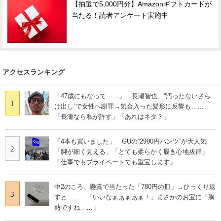
【抽選で5,000円分】Amazonギフトカードが
当たる！読者アンケート実施中
アクセスランキング
「47歳にもなって……」 長瀬智也、“汚ったないさら
1
け出し”で女性へ謝罪→気合入った髪形に反響も……
「長瀬なら私が許す」「あれはネタ？」
「4本も買いました」 GUの“2990円パンツ”が大人気
2
「脚が細く見える」「とても柔らかく履き心地抜群」
「仕事でもプライベートでも重宝します」
中2のころ、懸賞で当たった「780円の皿」→ひっくり返
3
すと…… 「いいなぁぁぁぁぁ！」まさかのお宝に「胸
熱ですね……」