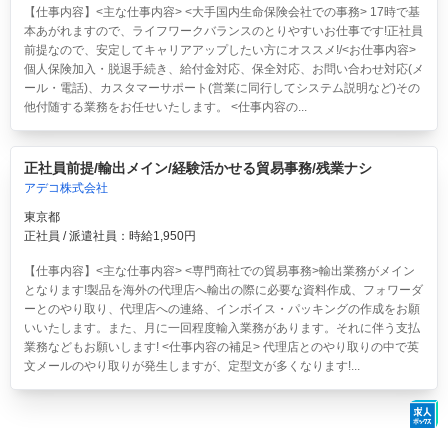
【仕事内容】<主な仕事内容> <大手国内生命保険会社での事務> 17時で基
本あがれますので、ライフワークバランスのとりやすいお仕事です!正社員
前提なので、安定してキャリアアップしたい方にオススメ!/<お仕事内容>
個人保険加入・脱退手続き、給付金対応、保全対応、お問い合わせ対応(メ
ール・電話)、カスタマーサポート(営業に同行してシステム説明など)その
他付随する業務をお任せいたします。 <仕事内容の...
正社員前提/輸出メイン/経験活かせる貿易事務/残業ナシ
アデコ株式会社
東京都
正社員 / 派遣社員：時給1,950円
【仕事内容】<主な仕事内容> <専門商社での貿易事務>輸出業務がメイン
となります!製品を海外の代理店へ輸出の際に必要な資料作成、フォワーダ
ーとのやり取り、代理店への連絡、インボイス・パッキングの作成をお願
いいたします。また、月に一回程度輸入業務があります。それに伴う支払
業務などもお願いします! <仕事内容の補足> 代理店とのやり取りの中で英
文メールのやり取りが発生しますが、定型文が多くなります!...