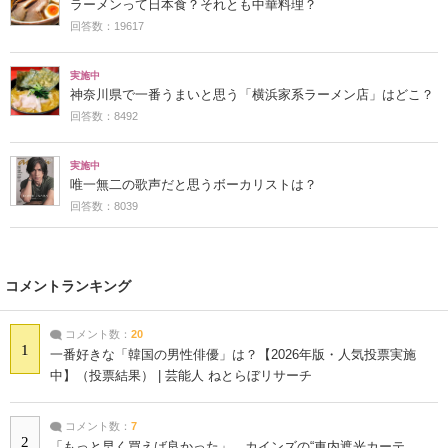
ラーメンって日本食？それとも中華料理？
回答数：19617
実施中
神奈川県で一番うまいと思う「横浜家系ラーメン店」はどこ？
回答数：8492
実施中
唯一無二の歌声だと思うボーカリストは？
回答数：8039
コメントランキング
コメント数：
20
1
一番好きな「韓国の男性俳優」は？【2026年版・人気投票実施
中】（投票結果） | 芸能人 ねとらぼリサーチ
コメント数：
7
2
「もっと早く買えば良かった」 カインズの“車内遮光カーテ