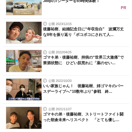
Jeepの7シーターを85時間体験！
PR
公開 2023/12/15
後藤祐樹、結婚記念日に“年収告白” 波瀾万丈
な8年を振り返り「ボコボコにされて人...
公開 2022/04/25
ゴマキ弟・後藤祐樹、持病の“世界三大激痛”で
禁酒状態に ひどい肌荒れに「薬のせい...
公開 2022/10/20
いい家族じゃん！ 後藤祐樹、姉ゴマキのバー
スデーライブへ“10数年ぶり”参戦 終...
公開 2021/11/27
ゴマキの弟・後藤祐樹、ストリートファイト闘
った朝倉未来へリスペクト 「とても優し...