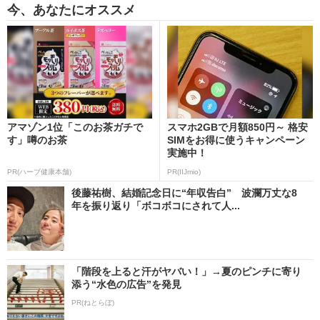
今、あなたにオススメ
アマゾン1位「このお茶ガチで
スマホ2GBで月額850円～ 格安
す」噂のお茶
SIMをお得に使うキャンペーン
実施中！
PR(ハーブ健康本舗)
PR(IIJmio)
後藤祐樹、結婚記念日に“年収告白” 波瀾万丈な8
年を振り返り「ボコボコにされて人...
「階段を上ると汗がヤバい！」→夏のピンチに寄り
添う“水色の広告”を発見
PR(ねとらぼ)