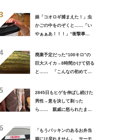
っひょ～！」「勝手におっじ
3
ゃまっしまーーす！」
娘「コオロギ捕まえた！」虫
かごの中をのぞくと……「い
やぁぁあ！！！」“衝撃事
実”が160万再生「知らぬが
4
仏」
廃棄予定だった“100キロ”の
巨大スイカ→8時間かけて切る
と…… 「こんなの初めて見
た」まさかの中身が450万再
5
生「すごすぎやろw」
2845日もヒゲを伸ばし続けた
男性→意を決して剃った
ら…… 親戚に怒られたまさ
かの理由に「えぇwwwそんな
6
ぁ」「どんまいです」
「もうパッキンのあるお弁当
箱には戻れません」 サーモ