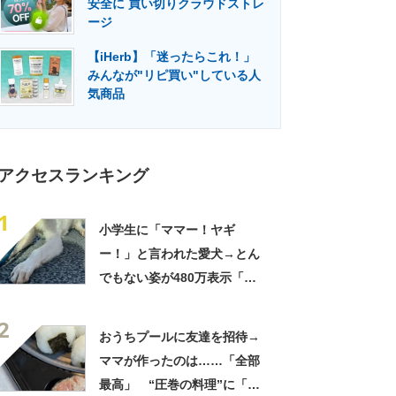
安全に 買い切りクラウドストレ
門メディア
建設×テクノロジーの最前線
ージ
【iHerb】「迷ったらこれ！」
みんなが"リピ買い"している人
気商品
アクセスランキング
1
小学生に「ママー！ヤギ
ー！」と言われた愛犬→とん
でもない姿が480万表示「ど
う見ても犬ですけど？って顔
2
してる」「ストレス消え去っ
おうちプールに友達を招待→
た」
ママが作ったのは……「全部
最高」 “圧巻の料理”に「う