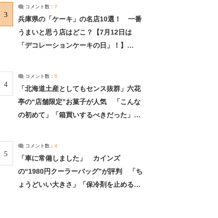
サーチ：2ページ目
コメント数：
7
3
兵庫県の「ケーキ」の名店10選！ 一番
うまいと思う店はどこ？【7月12日は
「デコレーションケーキの日」！】
（2/4） | 兵庫県 ねとらぼリサーチ：2ペ
ージ目
コメント数：
5
4
「北海道土産としてもセンス抜群」六花
亭の“店舗限定”お菓子が人気 「こんな
の初めて」「箱買いするべきだった」
（1/2） | 北海道 ねとらぼリサーチ
コメント数：
4
5
「車に常備しました」 カインズ
の“1980円クーラーバッグ”が評判 「ち
ょうどいい大きさ」「保冷剤を止めるベ
ルトが良い」（1/5） | ライフ ねとらぼ
リサーチ