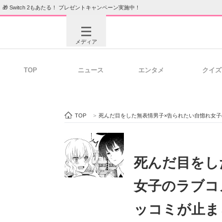
🎁 Switch 2もあたる！ プレゼントキャンペーン実施中！
メディア
TOP
ニュース
エンタメ
クイズ
注目記事を集めた総合ページ
ITの今
TOP
>
死んだ目をした無表情男子×告られたい自惚れ女
ビジネスと働き方のヒント
AI活用
死んだ目をし
女子のラブコ
ITエンジニア向け専門サイト
企業向けI
ッコミが止ま