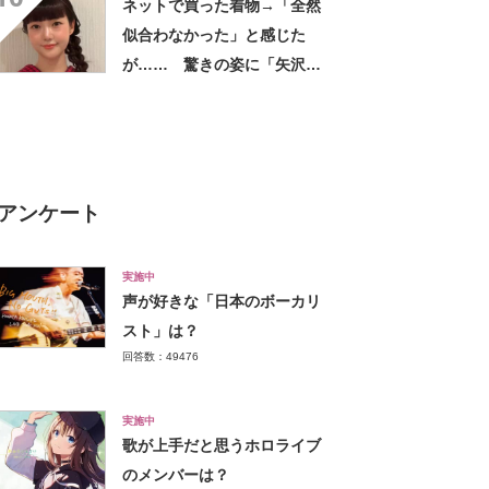
ネットで買った着物→「全然
似合わなかった」と感じた
が…… 驚きの姿に「矢沢あ
い作品から飛び出してきたの
かと」「どんどん着てほし
い」
アンケート
実施中
声が好きな「日本のボーカリ
スト」は？
回答数：49476
実施中
歌が上手だと思うホロライブ
のメンバーは？