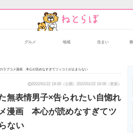
グルメ
地域
住まい
と未来を見通す
スマホと通信の最新トレンド
進化するPCとデ
子のラブコメ漫画 本心が読めなすぎてツッコミが止まらない
のいまが分かる
企業ITのトレンドを詳説
経営リーダーの
2022/01/22 19:00（公開）
2022/01/22 19:00（更新）
た無表情男子×告られたい自惚れ
メ漫画 本心が読めなすぎてツ
T製品の総合サイト
IT製品の技術・比較・事例
製造業のIT導入
らない