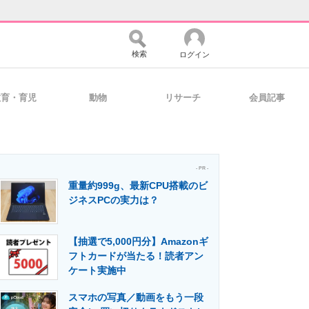
検索
ログイン
教育・育児
動物
リサーチ
会員記事
バイスの未来
好きが集まる 比べて選べる
- PR -
重量約999g、最新CPU搭載のビ
コミュニティ
マーケ×ITの今がよく分かる
ジネスPCの実力は？
【抽選で5,000円分】Amazonギ
・活用を支援
フトカードが当たる！読者アン
ケート実施中
スマホの写真／動画をもう一段