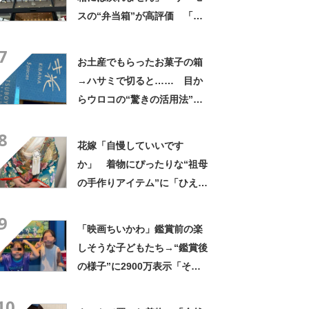
スの“弁当箱”が高評価 「想
像以上に洗いやすい」「ご飯
7
もへばりつかない」
お土産でもらったお菓子の箱
→ハサミで切ると…… 目か
らウロコの“驚きの活用法”に
「知らなかった…」「発想力
8
が羨ましい」
花嫁「自慢していいです
か」 着物にぴったりな“祖母
の手作りアイテム”に「ひえ
ー！」「センスが素晴らし
9
い」「モデルさんかと」
「映画ちいかわ」鑑賞前の楽
しそうな子どもたち→“鑑賞後
の様子”に2900万表示「そう
なるわなw」「分かるよ」
10
「いったい何が」