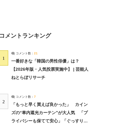
コメントランキング
コメント数：
21
1
一番好きな「韓国の男性俳優」は？
【2026年版・人気投票実施中】 | 芸能人
ねとらぼリサーチ
コメント数：
7
2
「もっと早く買えば良かった」 カイン
ズの“車内遮光カーテン”が大人気 「プ
ライバシーも保てて安心」「ぐっすり眠
れました」（2/2） | ライフ ねとらぼリ