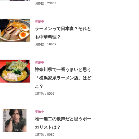
回答数：23863
実施中
ラーメンって日本食？それと
も中華料理？
回答数：19649
実施中
神奈川県で一番うまいと思う
「横浜家系ラーメン店」はど
こ？
回答数：8507
実施中
唯一無二の歌声だと思うボー
カリストは？
回答数：8085