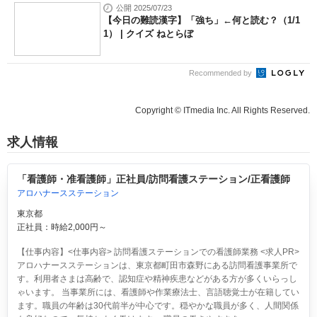
公開 2025/07/23
【今日の難読漢字】「強ち」←何と読む？（1/1
1） | クイズ ねとらぼ
Recommended by
Copyright © ITmedia Inc. All Rights Reserved.
求人情報
「看護師・准看護師」正社員/訪問看護ステーション/正看護師
アロハナースステーション
東京都
正社員：時給2,000円～
【仕事内容】<仕事内容> 訪問看護ステーションでの看護師業務 <求人PR>
アロハナースステーションは、東京都町田市森野にある訪問看護事業所で
す。利用者さまは高齢で、認知症や精神疾患などがある方が多くいらっし
ゃいます。 当事業所には、看護師や作業療法士、言語聴覚士が在籍してい
ます。職員の年齢は30代前半が中心です。穏やかな職員が多く、人間関係