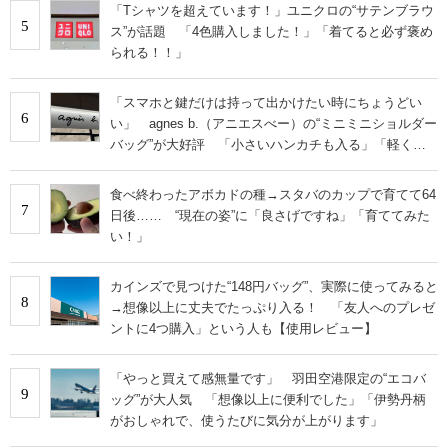
「Tシャツを超えています！」ユニクロの“サテンブラウ
5
ス”が話題 「4色購入しました！」「着てると必ず褒め
られる！！」
「スマホと鍵だけは持って出かけたい時にちょうどい
6
い」 agnes b.（アニエスべー）の“ミニミニショルダー
バッグ”が大好評 「小さいハンカチも入る」「軽くて
旅行でも活躍します
食べ終わったアボカドの種→スタバのカップで育てて64
7
日後…… “現在の姿”に「良さげですね」「育ててみた
い！」
カインズで見つけた“148円バッグ”、実際に使ってみると
8
→想像以上に丈夫でたっぷり入る！ 「友人へのプレゼ
ントに4つ購入」という人も【使用レビュー】
「やっと買えて感無量です」 羽田空港限定の“エコバ
9
ッグ”が大人気 「想像以上に便利でした」「伊勢丹柄
がおしゃれで、使うたびに気分が上がります」