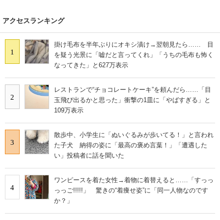
アクセスランキング
掛け毛布を半年ぶりにオキシ漬け→翌朝見たら…… 目
1
を疑う光景に「嘘だと言ってくれ」「うちの毛布も怖く
なってきた」と627万表示
レストランで“チョコレートケーキ”を頼んだら……「目
2
玉飛び出るかと思った」衝撃の1皿に「やばすぎる」と
109万表示
散歩中、小学生に「ぬいぐるみが歩いてる！」と言われ
3
た子犬 納得の姿に「最高の褒め言葉！」「遭遇した
い」投稿者に話を聞いた
ワンピースを着た女性→着物に着替えると……「すっっ
4
っっご!!!!!」 驚きの“着痩せ姿”に「同一人物なのです
か？」