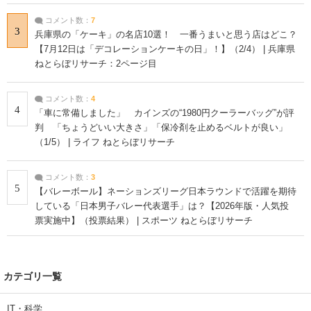
コメント数：
7
3
兵庫県の「ケーキ」の名店10選！ 一番うまいと思う店はどこ？
【7月12日は「デコレーションケーキの日」！】（2/4） | 兵庫県
ねとらぼリサーチ：2ページ目
コメント数：
4
4
「車に常備しました」 カインズの“1980円クーラーバッグ”が評
判 「ちょうどいい大きさ」「保冷剤を止めるベルトが良い」
（1/5） | ライフ ねとらぼリサーチ
コメント数：
3
5
【バレーボール】ネーションズリーグ日本ラウンドで活躍を期待
している「日本男子バレー代表選手」は？【2026年版・人気投
票実施中】（投票結果） | スポーツ ねとらぼリサーチ
カテゴリ一覧
IT・科学