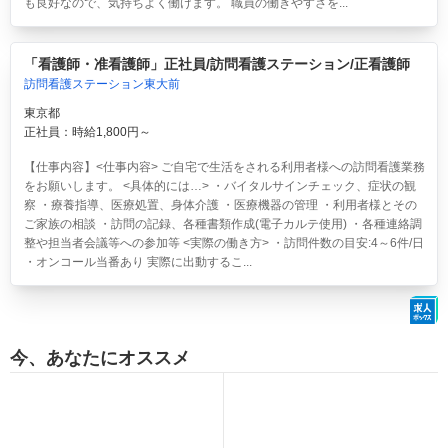
も良好なので、気持ちよく働けます。 職員の働きやすさを...
「看護師・准看護師」正社員/訪問看護ステーション/正看護師
訪問看護ステーション東大前
東京都
正社員：時給1,800円～
【仕事内容】<仕事内容> ご自宅で生活をされる利用者様への訪問看護業務
をお願いします。 <具体的には…> ・バイタルサインチェック、症状の観
察 ・療養指導、医療処置、身体介護 ・医療機器の管理 ・利用者様とその
ご家族の相談 ・訪問の記録、各種書類作成(電子カルテ使用) ・各種連絡調
整や担当者会議等への参加等 <実際の働き方> ・訪問件数の目安:4～6件/日
・オンコール当番あり 実際に出動するこ...
今、あなたにオススメ