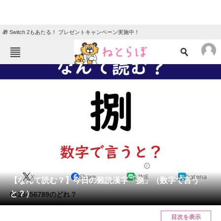
🎁 Switch 2もあたる！ プレゼントキャンペーン実施中！
ねとらぼメニュー
TOP
ニュース
エンタメ
クイズ
グルメ
地域
住まい
教育・育児
動物
リサーチ
2022/01/20 07:45（公開）
X
Share
LINE
hatena
会員記事
【なんて読む？】今日の難読漢字「捌」（数字で言う
と？）
0123456789のどれ？
メディア
目次を表示
注目記事を集めた総合ページ