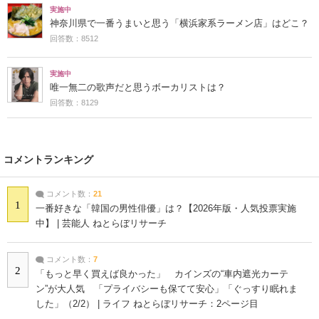
実施中
神奈川県で一番うまいと思う「横浜家系ラーメン店」はどこ？
回答数：8512
実施中
唯一無二の歌声だと思うボーカリストは？
回答数：8129
コメントランキング
コメント数：
21
1
一番好きな「韓国の男性俳優」は？【2026年版・人気投票実施
中】 | 芸能人 ねとらぼリサーチ
コメント数：
7
2
「もっと早く買えば良かった」 カインズの“車内遮光カーテ
ン”が大人気 「プライバシーも保てて安心」「ぐっすり眠れま
した」（2/2） | ライフ ねとらぼリサーチ：2ページ目