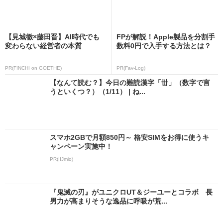
【見城徹×藤田晋】AI時代でも
FPが解説！Apple製品を分割手
変わらない経営者の本質
数料0円で入手する方法とは？
PR(FINCHI on GOETHE)
PR(Fav-Log)
【なんて読む？】今日の難読漢字「丗」（数字で言
うといくつ？）（1/11） | ね...
スマホ2GBで月額850円～ 格安SIMをお得に使うキ
ャンペーン実施中！
PR(IIJmio)
『鬼滅の刃』がユニクロUT＆ジーユーとコラボ 長
男力が高まりそうな逸品に呼吸が荒...