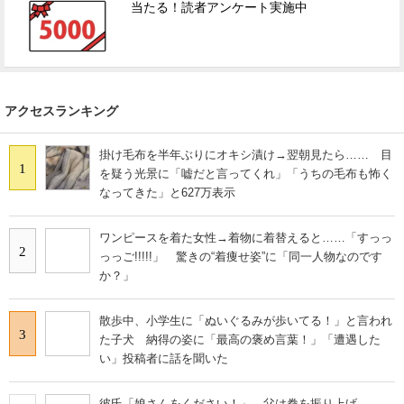
当たる！読者アンケート実施中
アクセスランキング
掛け毛布を半年ぶりにオキシ漬け→翌朝見たら…… 目
1
を疑う光景に「嘘だと言ってくれ」「うちの毛布も怖く
なってきた」と627万表示
ワンピースを着た女性→着物に着替えると……「すっっ
2
っっご!!!!!」 驚きの“着痩せ姿”に「同一人物なのです
か？」
散歩中、小学生に「ぬいぐるみが歩いてる！」と言われ
3
た子犬 納得の姿に「最高の褒め言葉！」「遭遇した
い」投稿者に話を聞いた
彼氏「娘さんをください！」→父は拳を振り上げ