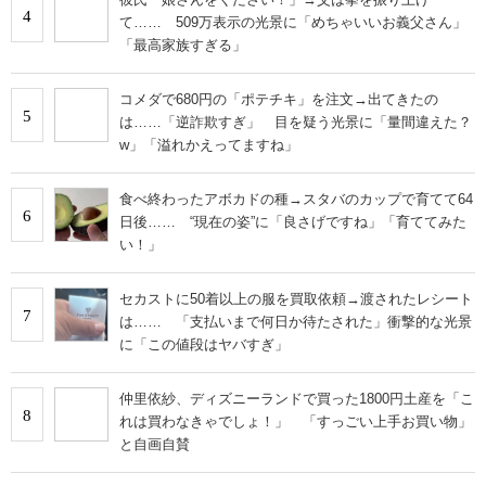
4
て…… 509万表示の光景に「めちゃいいお義父さん」
「最高家族すぎる」
コメダで680円の「ポテチキ」を注文→出てきたの
5
は……「逆詐欺すぎ」 目を疑う光景に「量間違えた？
w」「溢れかえってますね」
食べ終わったアボカドの種→スタバのカップで育てて64
6
日後…… “現在の姿”に「良さげですね」「育ててみた
い！」
セカストに50着以上の服を買取依頼→渡されたレシート
7
は…… 「支払いまで何日か待たされた」衝撃的な光景
に「この値段はヤバすぎ」
仲里依紗、ディズニーランドで買った1800円土産を「こ
8
れは買わなきゃでしょ！」 「すっごい上手お買い物」
と自画自賛