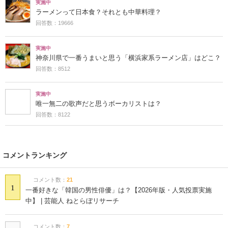
実施中
ラーメンって日本食？それとも中華料理？
回答数：19666
実施中
神奈川県で一番うまいと思う「横浜家系ラーメン店」はどこ？
回答数：8512
実施中
唯一無二の歌声だと思うボーカリストは？
回答数：8122
コメントランキング
コメント数：
21
1
一番好きな「韓国の男性俳優」は？【2026年版・人気投票実施
中】 | 芸能人 ねとらぼリサーチ
コメント数：
7