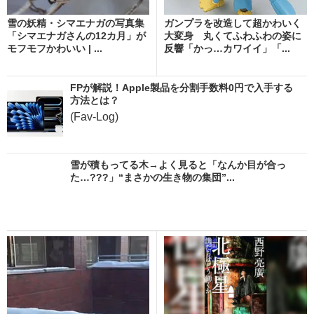
雪の妖精・シマエナガの写真集
ガンプラを改造して超かわいく
「シマエナガさんの12カ月」が
大変身 丸くてふわふわの姿に
モフモフかわいい | ...
反響「かっ…カワイイ」「...
FPが解説！Apple製品を分割手数料0円で入手する
方法とは？
(Fav-Log)
雪が積もってる木→よく見ると「なんか目が合っ
た…???」“まさかの生き物の集団”...