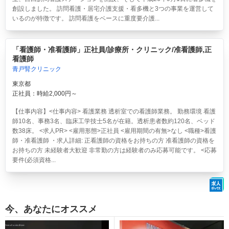
創設しました。 訪問看護・居宅介護支援・看多機と3つの事業を運営して
いるのが特徴です。 訪問看護をベースに重度要介護...
「看護師・准看護師」正社員/診療所・クリニック/准看護師,正
看護師
青戸腎クリニック
東京都
正社員：時給2,000円～
【仕事内容】<仕事内容> 看護業務 透析室での看護師業務。 勤務環境 看護
師10名、事務3名、臨床工学技士5名が在籍。透析患者数約120名、ベッド
数38床。 <求人PR> <雇用形態>正社員 <雇用期間の有無>なし <職種>看護
師・准看護師 ・求人詳細: 正看護師の資格をお持ちの方 准看護師の資格を
お持ちの方 未経験者大歓迎 非常勤の方は経験者のみ応募可能です。 <応募
要件(必須資格...
今、あなたにオススメ