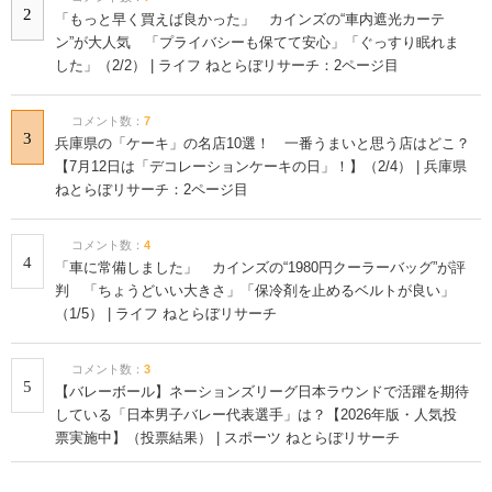
2
「もっと早く買えば良かった」 カインズの“車内遮光カーテ
ン”が大人気 「プライバシーも保てて安心」「ぐっすり眠れま
した」（2/2） | ライフ ねとらぼリサーチ：2ページ目
コメント数：
7
3
兵庫県の「ケーキ」の名店10選！ 一番うまいと思う店はどこ？
【7月12日は「デコレーションケーキの日」！】（2/4） | 兵庫県
ねとらぼリサーチ：2ページ目
コメント数：
4
4
「車に常備しました」 カインズの“1980円クーラーバッグ”が評
判 「ちょうどいい大きさ」「保冷剤を止めるベルトが良い」
（1/5） | ライフ ねとらぼリサーチ
コメント数：
3
5
【バレーボール】ネーションズリーグ日本ラウンドで活躍を期待
している「日本男子バレー代表選手」は？【2026年版・人気投
票実施中】（投票結果） | スポーツ ねとらぼリサーチ