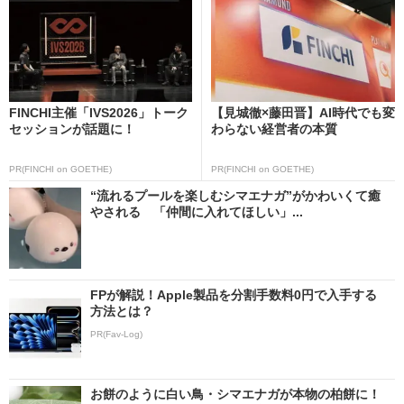
FINCHI主催「IVS2026」トーク
【見城徹×藤田晋】AI時代でも変
セッションが話題に！
わらない経営者の本質
PR(FINCHI on GOETHE)
PR(FINCHI on GOETHE)
“流れるプールを楽しむシマエナガ”がかわいくて癒
やされる 「仲間に入れてほしい」...
FPが解説！Apple製品を分割手数料0円で入手する
方法とは？
PR(Fav-Log)
お餅のように白い鳥・シマエナガが本物の柏餅に！