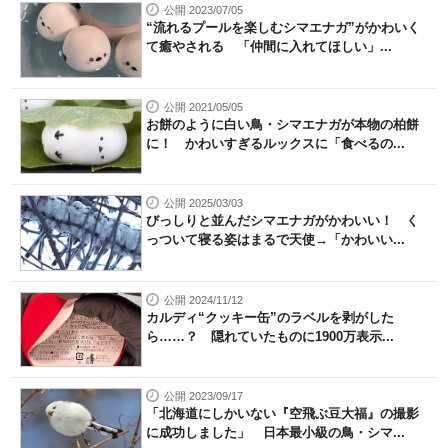
公開 2023/07/05
“流れるプールを楽しむシマエナガ”がかわいく
て癒やされる 「仲間に入れてほしい」...
公開 2021/05/05
お餅のように白い鳥・シマエナガが本物の柏餅
に！ かわいすぎるルックスに「食べるの...
公開 2025/03/03
びっしりと並んだシマエナガがかわいい！ く
っついて寝る姿はまるで天使→「かわいい...
公開 2024/11/12
カルディ“クッキー缶”のラベルを剥がした
ら……？ 隠れていたものに1900万表示...
公開 2023/09/17
「北海道にしかいない『空飛ぶ豆大福』の撮影
に成功しました」 日本最小級の鳥・シマ...