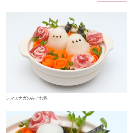
ITの今と未来を見通す
スマホと通信の最新トレンド
進化するPCとデバイスの未来
好きが集まる 比べて選べる
ビジネスと働き方のヒント
AI活用のいまが分かる
企業ITのトレンドを詳説
シマエナガのみぞれ鍋
経営リーダーのコミュニティ
マーケ×ITの今がよく分かる
ITエンジニア向け専門サイト