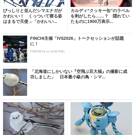
びっしりと並んだシマエナガが
カルディ“クッキー缶”のラベル
かわいい！ くっついて寝る姿
を剥がしたら……？ 隠れてい
はまるで天使→「かわいい...
たものに1900万表示...
FINCHI主催「IVS2026」トークセッションが話題
に！
PR(FINCHI on GOETHE)
「北海道にしかいない『空飛ぶ豆大福』の撮影に成
功しました」 日本最小級の鳥・シマ...