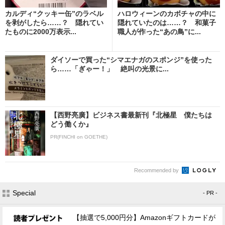
カルディ“クッキー缶”のラベル
ハロウィーンのカボチャの中に
を剥がしたら……？ 隠れてい
隠れていたのは……？ 和菓子
たものに2000万表示...
職人が作った“あの鳥”に...
ダイソーで買った“シマエナガのスポンジ”を使った
ら……「ぎゃー！」 絶叫の光景に...
【西野亮廣】ビジネス書最新刊『北極星 僕たちは
どう働くか』
PR(FINCHI on GOETHE)
Recommended by
Special
- PR -
【抽選で5,000円分】Amazonギフトカードが