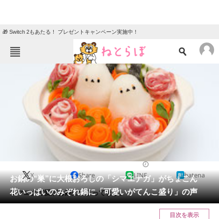
🎁 Switch 2もあたる！ プレゼントキャンペーン実施中！
ねとらぼメニュー
TOP
ニュース
エンタメ
クイズ
グルメ
地域
住まい
教育・育児
動物
リサーチ
2022/01/21 19:00（公開）
X
Share
LINE
hatena
会員記事
お鍋の“巣”に大根おろしの「シマエナガ」がちょこん
花いっぱいのみぞれ鍋に「可愛いがてんこ盛り」の声
シマエナガ愛がお鍋につまってます。
メディア
目次を表示
注目記事を集めた総合ページ