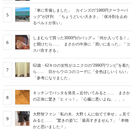
「車に常備しました」 カインズの“1980円クーラーバ
5
ッグ”が評判 「ちょうどいい大きさ」「保冷剤を止め
るベルトが良い」
しまむらで買った3000円のバッグ→「何か入ってる！」
6
と開けたら…… まさかの中身に「買いに走った」「コ
スパ良すぎる」
62歳・62キロの女性がユニクロの“2990円ワンピ”を着た
7
ら…… 目からウロコのコーデに「全色ほしいくらい」
「参考になりました」
キッチンでバッタを発見→近付いてみると…… まさか
8
の正体に驚き「ヒィっ！」「心臓に悪いよね、、、」
大野智ファン「私の夫、大野くんに似てて幸せ」→見て
9
みると…… ‟驚きの姿”に「最高すぎません？」「本物
かと思いました！」