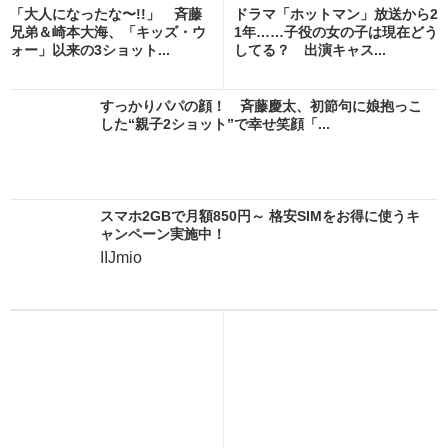
「大人になったな〜!!」 斉藤
ドラマ「ホットマン」放送から2
兄弟＆崎本大海、「キッズ・ウ
1年……子役の女の子は現在どう
ォー」以来の3ショット...
してる？ 出演キャス...
すっかりパパの顔！ 斉藤慶太、初節句に娘抱っこ
した“親子2ショット”で幸せ笑顔「...
スマホ2GBで月額850円～ 格安SIMをお得に使うキ
ャンペーン実施中！
IIJmio