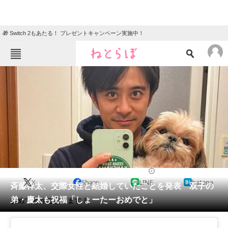
🎁 Switch 2もあたる！ プレゼントキャンペーン実施中！
ねとらぼメニュー
TOP
ニュース
エンタメ
クイズ
グルメ
地域
住まい
教育・育児
動物
リサーチ
2022/01/20 10:50（公開）
X
Share
LINE
hatena
会員記事
斉藤祥太、交際女性と結婚していたことを発表 双子の
弟・慶太も祝福「しょーたーおめでと」
おめでとうございます！
メディア
注目記事を集めた総合ページ