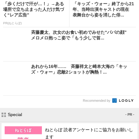
「歩くだけで汗が…！」→ある
「キッズ・ウォー」終了から21
場所で立ち止まった人だけ気づ
年、当時出演キャストの現在
く“レア広告”
表舞台から姿を消した俳...
PR(ねとらぼ)
斉藤慶太、次女のお食い初めでみせた“パパの顔”
メロメロ抱っこ姿で「もう少しで首...
あれから16年…… 斉藤祥太と崎本大海の「キッ
ズ・ウォー」恋敵2ショットが胸熱！...
Recommended by
Special
- PR -
ねとらぼ 読者アンケートにご協力をお願いし
ます