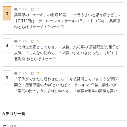
コメント数：
7
3
兵庫県の「ケーキ」の名店10選！ 一番うまいと思う店はどこ？
【7月12日は「デコレーションケーキの日」！】（2/4） | 兵庫県
ねとらぼリサーチ：2ページ目
コメント数：
5
4
「北海道土産としてもセンス抜群」六花亭の“店舗限定”お菓子が
人気 「こんなの初めて」「箱買いするべきだった」（1/2） |
北海道 ねとらぼリサーチ
コメント数：
3
5
「子供ができたら通わせたい」 今後発展していきそうな“関関
同立・産近甲龍の大学”といえば？ ランキング1位に学生の声
「学問の街のように多様に学べる」「就職や進学の実績も高い」
| 大学 ねとらぼリサーチ
カテゴリ一覧
IT・科学