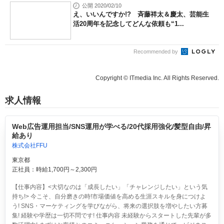
公開 2020/02/10
え、いいんですか!? 斉藤祥太＆慶太、芸能生
活20周年を記念してどんな依頼も“1...
Recommended by
Copyright © ITmedia Inc. All Rights Reserved.
求人情報
Web広告運用担当/SNS運用が学べる/20代採用強化/髪型自由/昇
給あり
株式会社FFU
東京都
正社員：時給1,700円～2,300円
【仕事内容】<大切なのは「成長したい」「チャレンジしたい」という気
持ち!> 今こそ、自分磨きの時!市場価値を高める生涯スキルを身につけよ
う! SNS・マーケティングを学びながら、将来の選択肢を増やしたい方募
集! 経験や学歴は一切不問です! 仕事内容 未経験からスタートした先輩が多