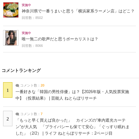
実施中
神奈川県で一番うまいと思う「横浜家系ラーメン店」はどこ？
回答数：8502
実施中
唯一無二の歌声だと思うボーカリストは？
回答数：8066
コメントランキング
コメント数：
20
1
一番好きな「韓国の男性俳優」は？【2026年版・人気投票実施
中】（投票結果） | 芸能人 ねとらぼリサーチ
コメント数：
7
2
「もっと早く買えば良かった」 カインズの“車内遮光カーテ
ン”が大人気 「プライバシーも保てて安心」「ぐっすり眠れま
した」（2/2） | ライフ ねとらぼリサーチ：2ページ目