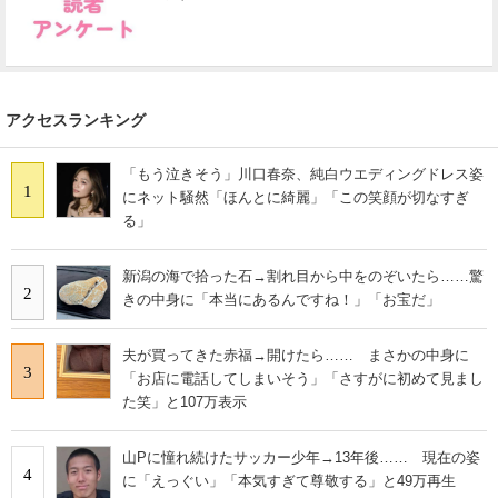
アクセスランキング
「もう泣きそう」川口春奈、純白ウエディングドレス姿
1
にネット騒然「ほんとに綺麗」「この笑顔が切なすぎ
る」
新潟の海で拾った石→割れ目から中をのぞいたら……驚
2
きの中身に「本当にあるんですね！」「お宝だ」
夫が買ってきた赤福→開けたら…… まさかの中身に
3
「お店に電話してしまいそう」「さすがに初めて見まし
た笑」と107万表示
山Pに憧れ続けたサッカー少年→13年後…… 現在の姿
4
に「えっぐい」「本気すぎて尊敬する」と49万再生