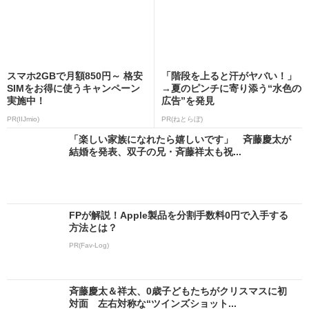
スマホ2GBで月額850円～ 格安
「階段を上ると汗がヤバい！」
SIMをお得に使うキャンペーン
→夏のピンチに寄り添う“水色の
実施中！
広告”を発見
PR(IIJmio)
PR(ねとらぼ)
「楽しい家族になれたら嬉しいです」 斉藤慶太が
結婚を発表、双子の兄・斉藤祥太も祝...
FPが解説！Apple製品を分割手数料0円で入手する
方法とは？
PR(Fav-Log)
斉藤慶太＆祥太、0歳子どもたちがクリスマスに初
対面 左右対称な“ツインズショット...