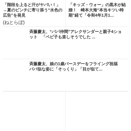
「階段を上ると汗がヤバい！」
「キッズ・ウォー」の黒木が結
→夏のピンチに寄り添う“水色の
婚！ 崎本大海“本当キツい時
広告”を発見
期”経て「令和4年1月1...
(ねとらぼ)
斉藤慶太、“パパ仲間”アレクサンダーと親子4ショ
ット 「ベビ子も楽しそうでした ...
斉藤慶太、娘の1歳バースデーをフライング祝福
パパ似な姿に「そっくり」「目が似て...