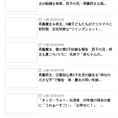
太が結婚を発表、双子の兄・斉藤祥太も祝...
公開 2023/12/25
斉藤慶太＆祥太、0歳子どもたちがクリスマスに
初対面 左右対称な“ツインズショット...
公開 2023/03/04
斉藤慶太、妻の第2子妊娠を報告 双子の兄・祥
太も夏ごろパパに 兄弟で「赤ちゃんの...
公開 2023/07/08
斉藤祥太、父親似な第1子女児の誕生を“幸せの
小さな手”で報告 弟・慶太の同い年娘...
公開 2025/10/20
「キッズ・ウォー」出演者、25年後の現在の姿
に「うわぁーすごい」「お幸せに！」 ...