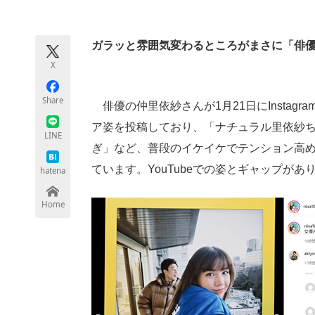
モノづくり技術者専門サイト
エレクトロ
ガラッと雰囲気変わるところがまさに「俳
X
ちょっと気になるネットの話題
Share
俳優の仲里依紗さんが1月21日にInstag
ア姿を投稿しており、「ナチュラル里依紗
LINE
ぎ」など、普段のイケイケでテンション高
ています。YouTubeでの姿とギャップがあ
hatena
Home