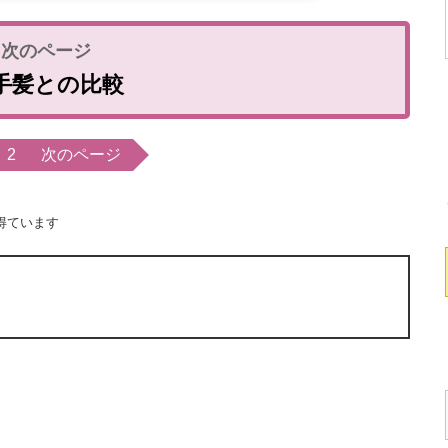
手髪との比較
2
次のページ
得ています