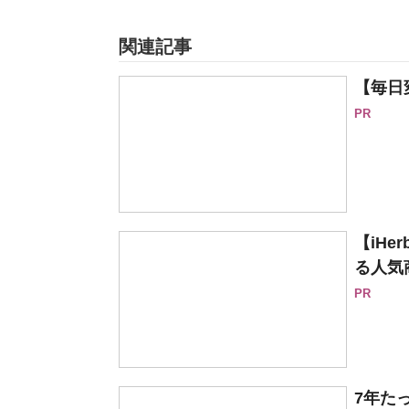
関連記事
【毎日
PR
【iH
る人気
PR
7年た