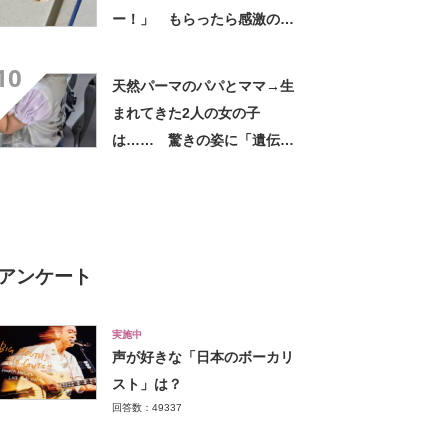
ー！」 もらったら感激のデ
ザインに「こんなかわいい水
10
引見たのは初めて」
天然パーマのパパとママ→生
まれてきた2人の女の子
は…… 驚きの姿に「遺伝っ
て不思議ですね」
アンケート
実施中
声が好きな「日本のボーカリ
スト」は？
回答数：49337