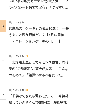
ズの“車内遮光カーテン”が大人気 「プ
ライバシーも保てて安心」「ぐっすり眠
れました」（2/2） | ライフ ねとらぼリ
サーチ：2ページ目
コメント数：
7
3
兵庫県の「ケーキ」の名店10選！ 一番
うまいと思う店はどこ？【7月12日は
「デコレーションケーキの日」！】
（2/4） | 兵庫県 ねとらぼリサーチ：2ペ
ージ目
コメント数：
5
4
「北海道土産としてもセンス抜群」六花
亭の“店舗限定”お菓子が人気 「こんな
の初めて」「箱買いするべきだった」
（1/2） | 北海道 ねとらぼリサーチ
コメント数：
3
5
「子供ができたら通わせたい」 今後発
展していきそうな“関関同立・産近甲龍