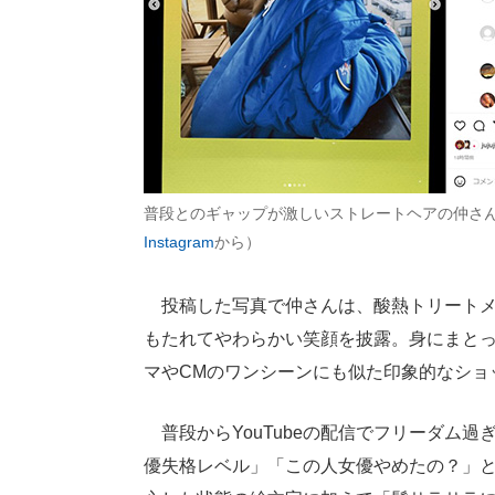
普段とのギャップが激しいストレートヘアの仲さ
Instagram
から）
投稿した写真で仲さんは、酸熱トリートメ
もたれてやわらかい笑顔を披露。身にまと
マやCMのワンシーンにも似た印象的なショ
普段からYouTubeの配信でフリーダム
優失格レベル」「この人女優やめたの？」