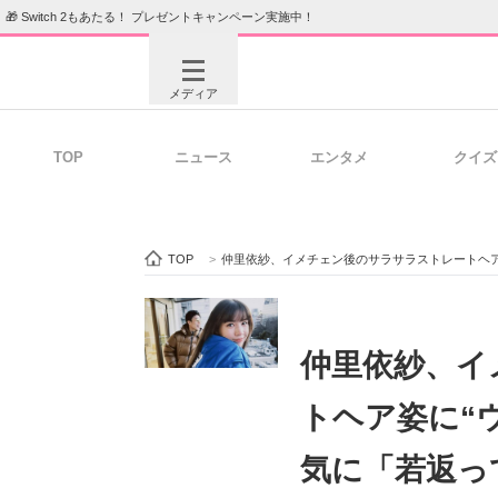
🎁 Switch 2もあたる！ プレゼントキャンペーン実施中！
メディア
TOP
ニュース
エンタメ
クイズ
注目記事を集めた総合ページ
ITの今
TOP
>
仲里依紗、イメチェン後のサラサラストレートヘア
ビジネスと働き方のヒント
AI活用
仲里依紗、イ
トヘア姿に“
ITエンジニア向け専門サイト
企業向けI
気に「若返っ