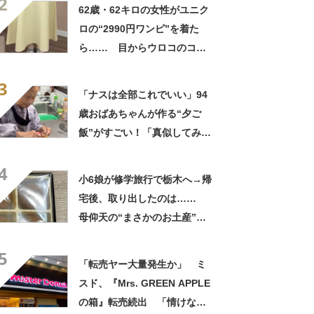
2
良すぎる」
62歳・62キロの女性がユニク
ロの“2990円ワンピ”を着た
ら…… 目からウロコのコー
デに「全色ほしいくらい」
3
「参考になりました」
「ナスは全部これでいい」94
歳おばあちゃんが作る“夕ご
飯”がすごい！「真似してみま
す」「憧れます」
4
小6娘が修学旅行で栃木へ→帰
宅後、取り出したのは……
母仰天の“まさかのお土産”に
「仕掛けが凄すぎる!!」「娘
5
から賄賂がw」
「転売ヤー大量発生か」 ミ
スド、『Mrs. GREEN APPLE
の箱』転売続出 「情けない