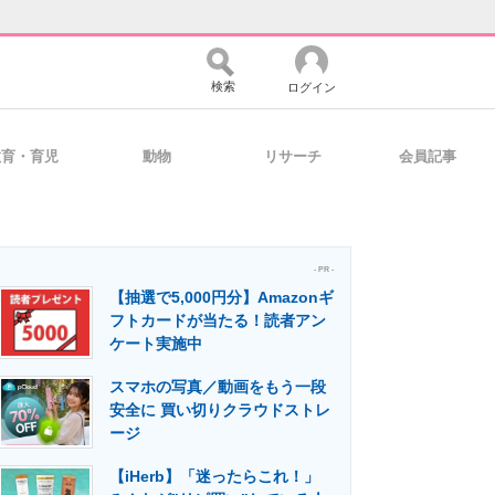
検索
ログイン
教育・育児
動物
リサーチ
会員記事
バイスの未来
好きが集まる 比べて選べる
- PR -
【抽選で5,000円分】Amazonギ
コミュニティ
マーケ×ITの今がよく分かる
フトカードが当たる！読者アン
ケート実施中
スマホの写真／動画をもう一段
・活用を支援
安全に 買い切りクラウドストレ
ージ
【iHerb】「迷ったらこれ！」