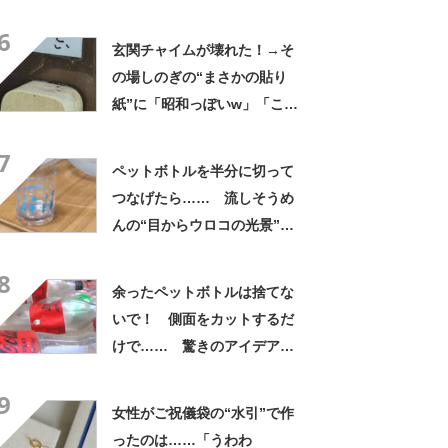
と思わないのかな」「呆れる
6
わ」 2500円での出品も
玄関チャイムが壊れた！→そ
の場しのぎの“まさかの貼り
紙”に「昭和っぽいw」「こん
なん貼ったら連呼やで」
7
ペットボトルを半分に切って
つなげたら…… 流しそうめ
んの“目からウロコの光景”に
「えっ!? 天才すぎて」「夏
8
休みに絶対やる」
余ったペットボトルは捨てな
いで！ 側面をカットするだ
けで…… 驚きのアイデアに
「すてきなアイデア！」「目
9
からウロコの発想」【海外】
女性がご祝儀袋の“水引”で作
ったのは……「うわわ