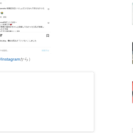
nstagram
から）