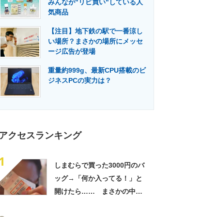
みんなが"リピ買い"している人
門メディア
建設×テクノロジーの最前線
気商品
【注目】地下鉄の駅で一番涼し
い場所？まさかの場所にメッセ
ージ広告が登場
重量約999g、最新CPU搭載のビ
ジネスPCの実力は？
アクセスランキング
1
しまむらで買った3000円のバ
ッグ→「何か入ってる！」と
開けたら…… まさかの中身
に「買いに走った」「コスパ