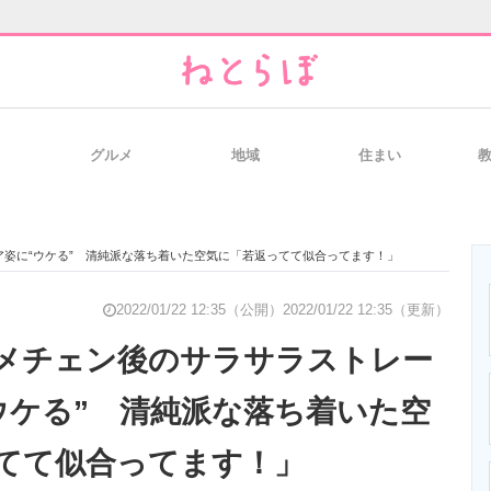
グルメ
地域
住まい
と未来を見通す
スマホと通信の最新トレンド
進化するPCとデ
姿に“ウケる” 清純派な落ち着いた空気に「若返ってて似合ってます！」
のいまが分かる
企業ITのトレンドを詳説
経営リーダーの
2022/01/22 12:35（公開）
2022/01/22 12:35（更新）
メチェン後のサラサラストレー
ウケる” 清純派な落ち着いた空
T製品の総合サイト
IT製品の技術・比較・事例
製造業のIT導入
てて似合ってます！」