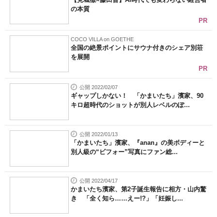
の本質
PR
COCO VILLA on GOETHE
全国の絶景ポイントにサウナ付きのシェア別荘
を展開
PR
公開 2022/02/07
ギャップしかない！ 「かまいたち」濱家、90
キロ超時代のショットが別人レベルのぽ...
公開 2022/01/13
「かまいたち」濱家、『anan』の美ボディーと
別人級の“ビフォー”写真にファン総...
公開 2022/04/17
かまいたち濱家、第2子誕生報告に相方・山内驚
き 「全く知ら……えー!?」「妊娠し...