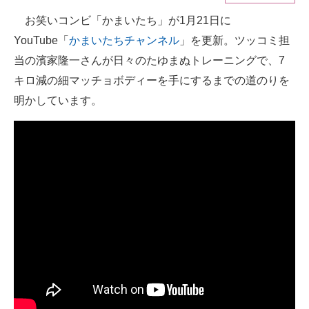
お笑いコンビ「かまいたち」が1月21日に
ITの今と未来を見通す
YouTube「
かまいたちチャンネル
」を更新。ツッコミ担
スマホと通信の最新トレンド
当の濱家隆一さんが日々のたゆまぬトレーニングで、7
キロ減の細マッチョボディーを手にするまでの道のりを
進化するPCとデバイスの未来
明かしています。
好きが集まる 比べて選べる
ビジネスと働き方のヒント
AI活用のいまが分かる
企業ITのトレンドを詳説
経営リーダーのコミュニティ
マーケ×ITの今がよく分かる
ITエンジニア向け専門サイト