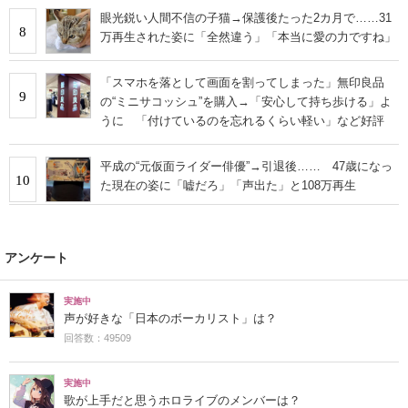
眼光鋭い人間不信の子猫→保護後たった2カ月で……31
8
万再生された姿に「全然違う」「本当に愛の力ですね」
「スマホを落として画面を割ってしまった」無印良品
9
の“ミニサコッシュ”を購入→「安心して持ち歩ける」よ
うに 「付けているのを忘れるくらい軽い」など好評
平成の“元仮面ライダー俳優”→引退後…… 47歳になっ
10
た現在の姿に「嘘だろ」「声出た」と108万再生
アンケート
実施中
声が好きな「日本のボーカリスト」は？
回答数：49509
実施中
歌が上手だと思うホロライブのメンバーは？