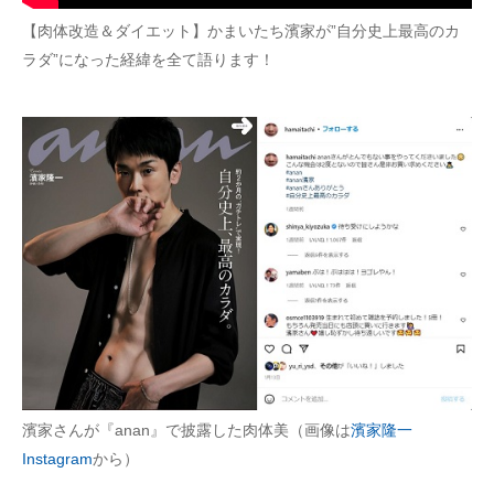
企業向けIT製品の総合サイト
【肉体改造＆ダイエット】かまいたち濱家が”自分史上最高のカ
ラダ”になった経緯を全て語ります！
IT製品の技術・比較・事例
製造業のIT導入・活用を支援
モノづくり技術者専門サイト
エレクトロニクス専門サイト
電子設計の基本と応用
エネルギーの専門メディア
建設×テクノロジーの最前線
ちょっと気になるネットの話題
濱家さんが『anan』で披露した肉体美（画像は
濱家隆一
Instagram
から）