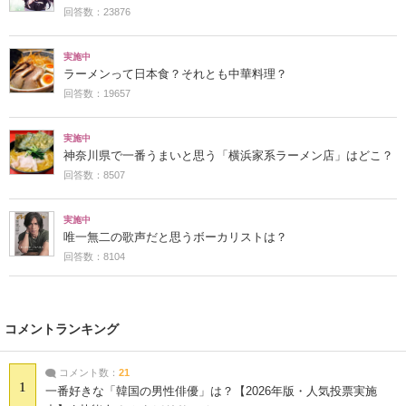
回答数：23876
実施中
ラーメンって日本食？それとも中華料理？
回答数：19657
実施中
神奈川県で一番うまいと思う「横浜家系ラーメン店」はどこ？
回答数：8507
実施中
唯一無二の歌声だと思うボーカリストは？
回答数：8104
コメントランキング
コメント数：
21
1
一番好きな「韓国の男性俳優」は？【2026年版・人気投票実施