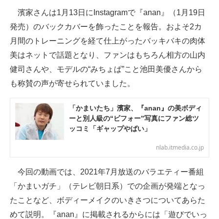
濱家さんは1月13日にInstagramで『anan』（1月19日
発売）のバックカバーを飾ったことを報告。およそ2カ
月間のトレーニングを経て仕上がったバッキバキの肉体
美はネットで話題となり、ファンはもちろん相方の山内
健司さんや、モデルの“みちょぱ”こと池田美優さんから
も称賛の声が寄せられていました。
「かまいたち」濱家、『anan』の美ボディ
ーと別人級の“ビフォー”写真にファン総ツ
ッコミ「ギャップやばい」
nlab.itmedia.co.jp
今回の動画では、2021年7月放送のバラエティー番組
「かまいガチ」（テレビ朝日系）での企画が発端となっ
たことなど、ボディーメイクのいきさつについてあらた
めて説明。『anan』に掲載されるからには「遊びでいっ