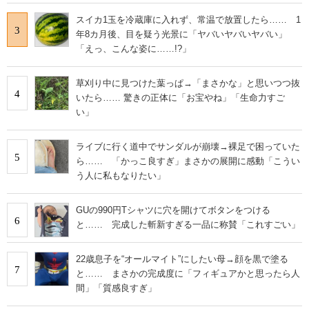
スイカ1玉を冷蔵庫に入れず、常温で放置したら…… 1
3
年8カ月後、目を疑う光景に「ヤバいヤバいヤバい」
「えっ、こんな姿に……!?」
草刈り中に見つけた葉っぱ→「まさかな」と思いつつ抜
4
いたら…… 驚きの正体に「お宝やね」「生命力すご
い」
ライブに行く道中でサンダルが崩壊→裸足で困っていた
5
ら…… 「かっこ良すぎ」まさかの展開に感動「こうい
う人に私もなりたい」
GUの990円Tシャツに穴を開けてボタンをつける
6
と…… 完成した斬新すぎる一品に称賛「これすごい」
22歳息子を“オールマイト”にしたい母→顔を黒で塗る
7
と…… まさかの完成度に「フィギュアかと思ったら人
間」「質感良すぎ」