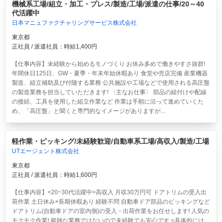
機械系工場/組立・加工・プレス/製造/工場/派遣の仕事/20～40
代活躍中
日本マニュファクチャリングサービス株式会社
東京都
正社員 / 派遣社員：時給1,400円
【仕事内容】未経験から始めるモノづくり お休み多めで働きやすさ抜群!
年間休日125日、GW・夏季・年末年始休暇あり 食堂や売店完備 産業機器
製造、組立補助及び付随する業務 公共施設や工場などで使用される高圧盤
の製造業務を担当していただきます! 〈主なお仕事〉 部品の組付けや配線
の接続、工具を使用した組立作業など 作業は手順に沿って進めていくた
め、「高圧盤」と聞くと専門的なイメージがありますが...
軽作業・ピッキング/未経験歓迎/自動車系工場/高収入/製造/工場
UTエージェント株式会社
東京都
正社員 / 派遣社員：時給1,600円
【仕事内容】<20~30代活躍中>高収入 月収30万円可 ドアトリムの受入出
荷作業 土日休み×長期休暇あり 経験不問
自動車ドア部品のピッキングなど
ドアトリム(自動車ドアの室内側)の受入・出荷作業をお任せします! 人気の
モクモク作業! 複雑な業務ではないので未経験でも安心です <具体的には…