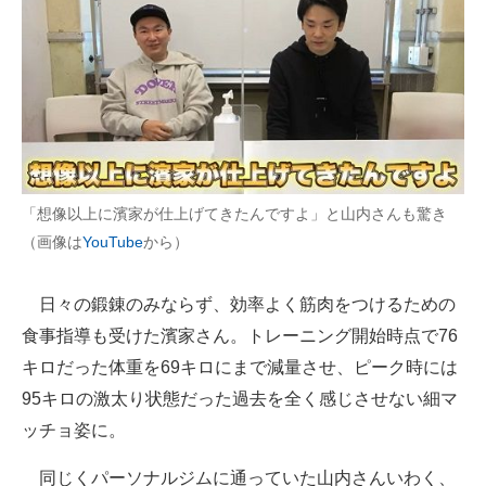
「想像以上に濱家が仕上げてきたんですよ」と山内さんも驚き
（画像は
YouTube
から）
日々の鍛錬のみならず、効率よく筋肉をつけるための
食事指導も受けた濱家さん。トレーニング開始時点で76
キロだった体重を69キロにまで減量させ、ピーク時には
95キロの激太り状態だった過去を全く感じさせない細マ
ッチョ姿に。
同じくパーソナルジムに通っていた山内さんいわく、