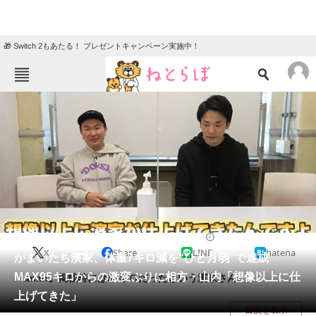
🎁 Switch 2もあたる！ プレゼントキャンペーン実施中！
ねとらぼメニュー
TOP
ニュース
エンタメ
クイズ
グルメ
地域
住まい
教育・育児
動物
リサーチ
2022/01/22 14:20（公開）
X
Share
LINE
hatena
会員記事
かまいたち濱家、体重7キロ減を“ひと月弱”で達成
MAX95キロからの激変ぶりに相方・山内「想像以上に仕
『anan』掲載時には69キロだったという濱家さん。
メディア
上げてきた」
目次を表示
注目記事を集めた総合ページ