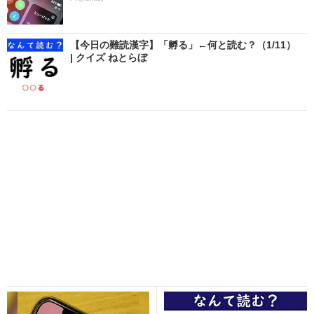
【今日の難読漢字】「孵る」←何と読む？（1/11）
| クイズ ねとらぼ