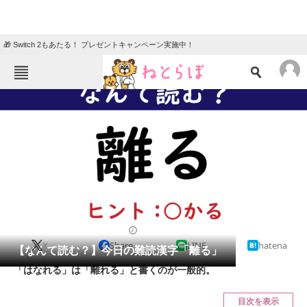
🎁 Switch 2もあたる！ プレゼントキャンペーン実施中！
ねとらぼメニュー
TOP
ニュース
エンタメ
クイズ
グルメ
地域
住まい
教育・育児
動物
リサーチ
2022/01/24 07:45（公開）
X
Share
LINE
hatena
会員記事
【なんて読む？】今日の難読漢字「離る」
「はなれる」は「離れる」と書くのが一般的。
メディア
目次を表示
注目記事を集めた総合ページ