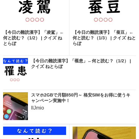
【今日の難読漢字】「凌駕」←
【今日の難読漢字】「蚕豆」←
何と読む？（1/2） | クイズ ね
何と読む？（1/3） | クイズ ねと
とらぼ
らぼ
【今日の難読漢字】「罹患」←何と読む？（1/2） |
クイズ ねとらぼ
スマホ2GBで月額850円～ 格安SIMをお得に使うキ
ャンペーン実施中！
IIJmio