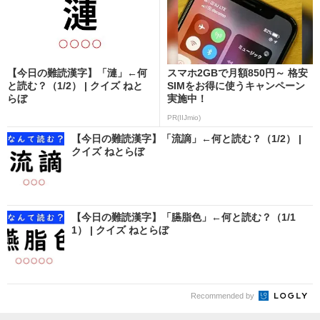
【今日の難読漢字】「漣」←何
スマホ2GBで月額850円～ 格安
と読む？（1/2） | クイズ ねと
SIMをお得に使うキャンペーン
らぼ
実施中！
PR(IIJmio)
【今日の難読漢字】「流謫」←何と読む？（1/2） |
クイズ ねとらぼ
【今日の難読漢字】「臙脂色」←何と読む？（1/1
1） | クイズ ねとらぼ
Recommended by