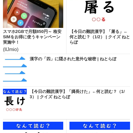
スマホ2GBで月額850円～ 格安
【今日の難読漢字】「屠る」←
SIMをお得に使うキャンペーン
何と読む？（1/2） | クイズ ねと
実施中！
らぼ
(IIJmio)
漢字の「四」に隠された意外な秘密 | ねとらぼ
【今日の難読漢字】「臈長けた」←何と読む？（1/
3） | クイズ ねとらぼ