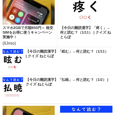
スマホ2GBで月額850円～ 格安
【今日の難読漢字】「疼く」←
SIMをお得に使うキャンペーン
何と読む？（1/11） | クイズ ね
実施中！
とらぼ
(IIJmio)
【今日の難読漢字】「眩む」←何と読む？（1/11）
| クイズ ねとらぼ
【今日の難読漢字】「払暁」←何と読む？（1/2） |
クイズ ねとらぼ