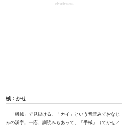
advertisement
企業向けIT製品の総合サイト
IT製品の技術・比較・事例
製造業のIT導入・活用を支援
モノづくり技術者専門サイト
エレクトロニクス専門サイト
電子設計の基本と応用
エネルギーの専門メディア
建設×テクノロジーの最前線
械：かせ
ちょっと気になるネットの話題
「機械」で見掛ける、「カイ」という音読みでおなじ
みの漢字。一応、訓読みもあって、「手械」（てかせ／