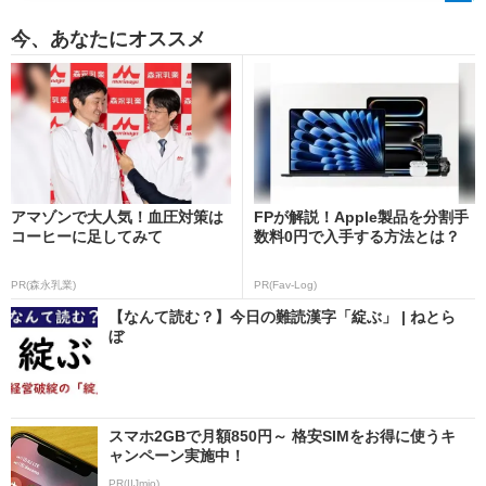
今、あなたにオススメ
アマゾンで大人気！血圧対策は
FPが解説！Apple製品を分割手
コーヒーに足してみて
数料0円で入手する方法とは？
PR(森永乳業)
PR(Fav-Log)
【なんて読む？】今日の難読漢字「綻ぶ」 | ねとら
ぼ
スマホ2GBで月額850円～ 格安SIMをお得に使うキ
ャンペーン実施中！
PR(IIJmio)