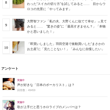
8
わった“スイカの切り方”を試してみると…… 目からウ
ロコの光景に「やってみます」
大野智ファン「私の夫、大野くんに似てて幸せ」→見て
9
みると…… ‟驚きの姿”に「最高すぎません？」「本物
かと思いました！」
「即買いしました」羽田空港で衝動買いした“まさかの
10
お土産”に「見たことない！」「みんなに自慢したい」
アンケート
実施中
声が好きな「日本のボーカリスト」は？
回答数：49459
実施中
歌が上手だと思うホロライブのメンバーは？