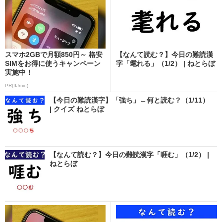
スマホ2GBで月額850円～ 格安
【なんて読む？】今日の難読漢
SIMをお得に使うキャンペーン
字「耄れる」（1/2） | ねとらぼ
実施中！
PR(IIJmio)
【今日の難読漢字】「強ち」←何と読む？（1/11）
| クイズ ねとらぼ
【なんて読む？】今日の難読漢字「啀む」（1/2） |
ねとらぼ