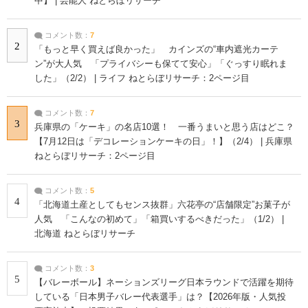
中】 | 芸能人 ねとらぼリサーチ
コメント数：
7
2
「もっと早く買えば良かった」 カインズの“車内遮光カーテ
ン”が大人気 「プライバシーも保てて安心」「ぐっすり眠れま
した」（2/2） | ライフ ねとらぼリサーチ：2ページ目
コメント数：
7
3
兵庫県の「ケーキ」の名店10選！ 一番うまいと思う店はどこ？
【7月12日は「デコレーションケーキの日」！】（2/4） | 兵庫県
ねとらぼリサーチ：2ページ目
コメント数：
5
4
「北海道土産としてもセンス抜群」六花亭の“店舗限定”お菓子が
人気 「こんなの初めて」「箱買いするべきだった」（1/2） |
北海道 ねとらぼリサーチ
コメント数：
3
5
【バレーボール】ネーションズリーグ日本ラウンドで活躍を期待
している「日本男子バレー代表選手」は？【2026年版・人気投