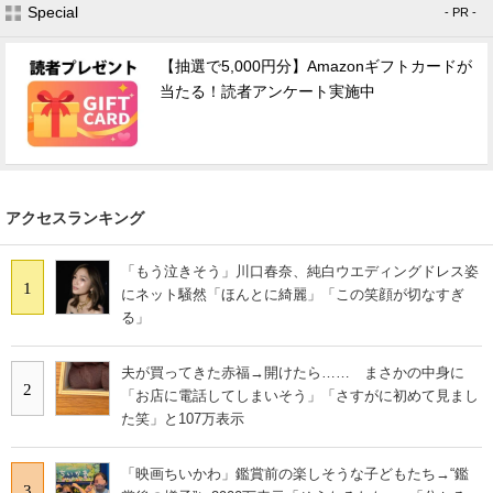
Special
- PR -
【抽選で5,000円分】Amazonギフトカードが
当たる！読者アンケート実施中
アクセスランキング
「もう泣きそう」川口春奈、純白ウエディングドレス姿
1
にネット騒然「ほんとに綺麗」「この笑顔が切なすぎ
る」
夫が買ってきた赤福→開けたら…… まさかの中身に
2
「お店に電話してしまいそう」「さすがに初めて見まし
た笑」と107万表示
「映画ちいかわ」鑑賞前の楽しそうな子どもたち→“鑑
3