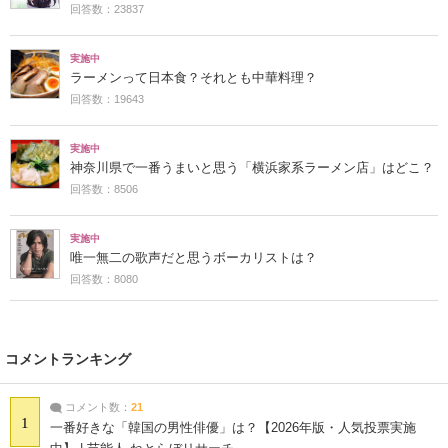
回答数：23837
実施中
ラーメンって日本食？それとも中華料理？
回答数：19643
実施中
神奈川県で一番うまいと思う「横浜家系ラーメン店」はどこ？
回答数：8506
実施中
唯一無二の歌声だと思うボーカリストは？
回答数：8080
コメントランキング
コメント数：
21
1
一番好きな「韓国の男性俳優」は？【2026年版・人気投票実施