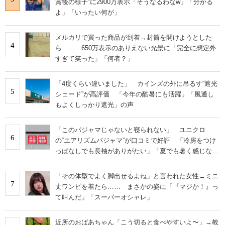
賞後の様子”に2900万表示「そうなるわなw」「分かる
よ」「いったい何が」
メルカリで買った商品が到着→封筒を開けようとした
4
ら…… 650万表示のありえない光景に「完全に想定外
すぎて笑った」「何者？」
「4度くらい違いました」 カインズの外に吊るす“遮光
5
シェード”が高評価 「今年の酷暑にも活躍」「風通し
もよくしっかり遮光」の声
「このパジャマじゃないと寝られない」 ユニクロ
6
の“エアリズムパジャマ”が口コミで好評 「冷房をつけ
っぱなしでも長袖がありがたい」「夏でも暑く感じな
い」
「その体型でよく脚出せるよね」と言われた女性→ミニ
7
丈ワンピを着たら…… まさかの姿に「『マジか！』っ
て叫んだ」「スーパーオシャレ」
近所のおばあちゃん「こう切ると食べやすいよ〜」→教