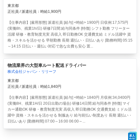
東京都
正社員 / 派遣社員：時給1,900円
【仕事内容】[雇用形態] 派遣社員 [給与] <時給> 1900円 日収例:17,575円
(実働8h、残業1h/日) 研修7日間:給与同条件 [特徴] シフト勤務 フリーター
活躍 研修・教育制度充実 高収入 即日勤務OK 交通費支給 ミドル活躍中 資
格・スキルを活かせる 早朝勤務 長期 週払い・日払いあり [勤務時間] 05:15
～14:15 日払い・週払い対応で急な出費も安心 置...
物流業界の大型車ルート配送ドライバー
株式会社ジャパン・リリーフ
東京都
正社員 / 派遣社員：時給1,840円
【仕事内容】[雇用形態] 派遣社員 [給与] <時給> 1840円 月収例:34,0400円
(実働8H、残業1H/日 20日出勤の場合) 研修14日間:給与同条件 [特徴] マイ
カー通勤OK 研修・教育制度充実 高収入 即日勤務OK 交通費支給 ミドル活
躍中 資格・スキルを活かせる 制服あり 給与前払い制度あり 長期 週払い・
日払いあり [勤務時間] 07:00～16:00 06:00～...