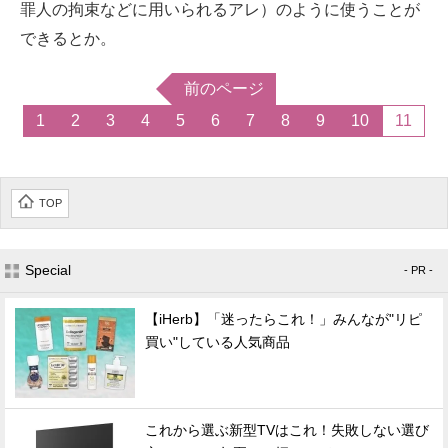
罪人の拘束などに用いられるアレ）のように使うことが
できるとか。
前のページ
1
2
3
4
5
6
7
8
9
10
11
TOP
Special
- PR -
【iHerb】「迷ったらこれ！」みんなが"リピ
買い"している人気商品
これから選ぶ新型TVはこれ！失敗しない選び