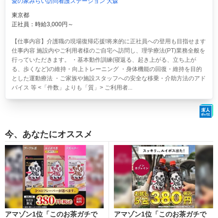
愛の家みらい訪問看護ステーション 大森
東京都
正社員：時給3,000円～
【仕事内容】介護職の現場復帰応援!将来的に正社員への登用も目指せます
仕事内容 施設内やご利用者様のご自宅へ訪問し、理学療法(PT)業務全般を
行っていただきます。 ・基本動作訓練(寝返る、起き上がる、立ち上が
る、歩くなど)の維持・向上トレーニング ・身体機能の回復・維持を目的
とした運動療法 ・ご家族や施設スタッフへの安全な移乗・介助方法のアド
バイス 等 <「件数」よりも「質」> ご利用者...
今、あなたにオススメ
アマゾン1位「このお茶ガチで
アマゾン1位「このお茶ガチで