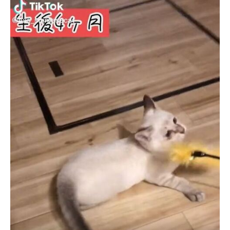
企業向けIT製品の総合サイト
IT製品の技術・比較・事例
製造業のIT導入・活用を支援
モノづくり技術者専門サイト
エレクトロニクス専門サイト
電子設計の基本と応用
エネルギーの専門メディア
建設×テクノロジーの最前線
ちょっと気になるネットの話題