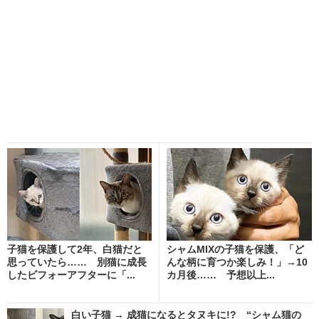
子猫を保護して2年、白猫だと
シャムMIXの子猫を保護、「ど
思っていたら…… 別猫に成長
んな柄に育つか楽しみ！」→10
したビフォーアフターに「...
カ月後…… 予想以上...
白い子猫 → 成猫になるとタヌキに!? “シャム猫の