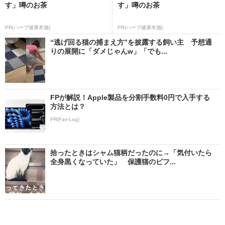
す」噂のお茶
す」噂のお茶
PR(ハーブ健康本舗)
PR(ハーブ健康本舗)
“逃げ回る猫の捕まえ方”を披露する飼い主 予想通
りの展開に「ダメじゃんw」「でも...
FPが解説！Apple製品を分割手数料0円で入手する
方法とは？
PR(Fav-Log)
拾ったときはシャム猫柄だったのに→「気付いたら
全身黒くなっていた」 保護猫のビフ...