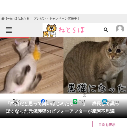
🎁 Switch 2もあたる！ プレゼントキャンペーン実施中！
ねとらぼメニュー
TOP
ニュース
エンタメ
クイズ
グルメ
地域
住まい
教育・育児
動物
リサーチ
2022/02/05 21:00（公開）
X
Share
LINE
hatena
会員記事
「白猫だと思って飼いはじめたら……」 成長して黒っ
ぽくなった元保護猫のビフォーアフターが摩訶不思議
どっちもかわいい。
メディア
目次を表示
注目記事を集めた総合ページ