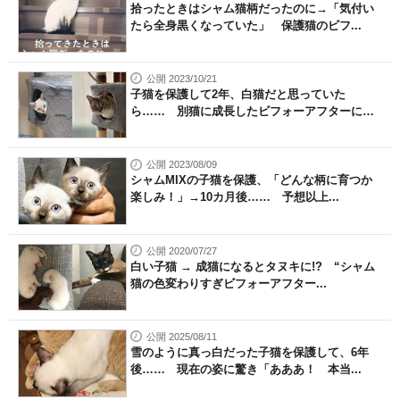
拾ったときはシャム猫柄だったのに→「気付い
たら全身黒くなっていた」 保護猫のビフ...
公開 2023/10/21
子猫を保護して2年、白猫だと思っていた
ら…… 別猫に成長したビフォーアフターに
「...
公開 2023/08/09
シャムMIXの子猫を保護、「どんな柄に育つか
楽しみ！」→10カ月後…… 予想以上...
公開 2020/07/27
白い子猫 → 成猫になるとタヌキに!? “シャム
猫の色変わりすぎビフォーアフター...
公開 2025/08/11
雪のように真っ白だった子猫を保護して、6年
後…… 現在の姿に驚き「あああ！ 本当...