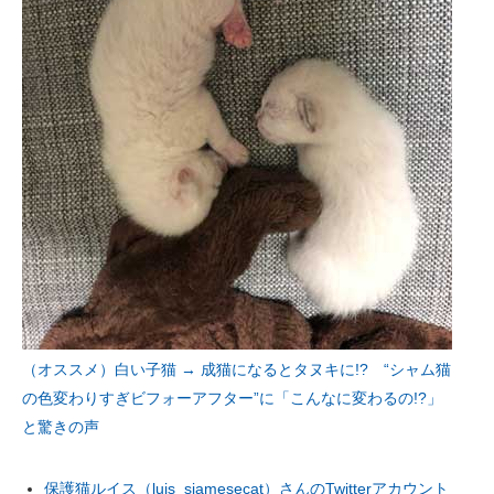
（オススメ）白い子猫 → 成猫になるとタヌキに!? “シャム猫
の色変わりすぎビフォーアフター”に「こんなに変わるの!?」
と驚きの声
保護猫ルイス（luis_siamesecat）さんのTwitterアカウント