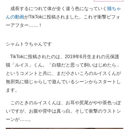
成長するにつれて体が全く違う色になっていく
猫ちゃ
ITの今と未来を見通す
んの動画
がTikTokに投稿されました。これぞ衝撃ビフォ
スマホと通信の最新トレンド
ーアフター……！
進化するPCとデバイスの未来
シャムトラちゃんです
好きが集まる 比べて選べる
TikTokに投稿されたのは、2019年6月生まれの元保護
ビジネスと働き方のヒント
猫「ルイス」くん。「白猫だと思って飼いはじめたら」
というコメントと共に、まだ小さいころのルイスくんが
AI活用のいまが分かる
無邪気に猫じゃらしで遊んでいるシーンからスタートし
企業ITのトレンドを詳説
ます。
経営リーダーのコミュニティ
このときのルイスくんは、お耳や尻尾がやや茶色っぽ
いですが、お腹や背中は真っ白。そして衝撃のラストシ
マーケ×ITの今がよく分かる
ーンが……。
ITエンジニア向け専門サイト