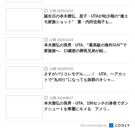
公開 2023/12/22
誕生日の本木雅弘、息子・UTAが幼少期の“激エ
モ家族ショット” 妻・内田也哉子も...
公開 2023/12/24
本木雅弘の長男・UTA、“最高級の海外SUV”で
家族旅へ 13歳差の脚長兄弟が絵...
公開 2022/07/22
さすがパリコレモデル……！ UTA、ヘアカッ
トで“丸刈り”になっても抜群のオシャ...
公開 2022/08/17
本木雅弘の長男・UTA、190センチの身長でダン
クシュートを華麗にキメる アメリ...
Recommended by