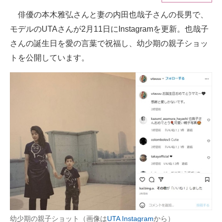
俳優の本木雅弘さんと妻の内田也哉子さんの長男で、
ITの今と未来を見通す
モデルのUTAさんが2月11日にInstagramを更新。也哉子
スマホと通信の最新トレンド
さんの誕生日を愛の言葉で祝福し、幼少期の親子ショッ
トを公開しています。
進化するPCとデバイスの未来
好きが集まる 比べて選べる
ビジネスと働き方のヒント
AI活用のいまが分かる
企業ITのトレンドを詳説
経営リーダーのコミュニティ
マーケ×ITの今がよく分かる
ITエンジニア向け専門サイト
幼少期の親子ショット（画像は
UTA Instagram
から）