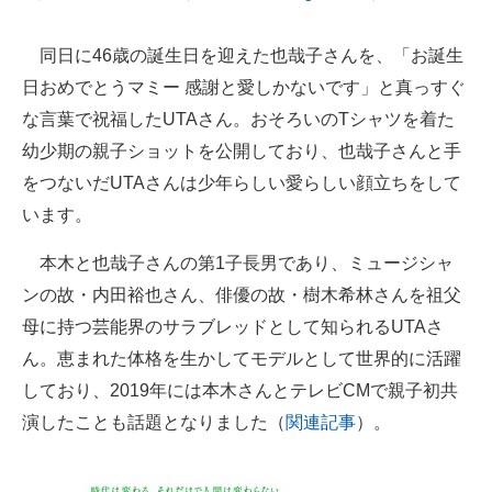
企業向けIT製品の総合サイト
同日に46歳の誕生日を迎えた也哉子さんを、「お誕生
IT製品の技術・比較・事例
日おめでとうマミー 感謝と愛しかないです」と真っすぐ
な言葉で祝福したUTAさん。おそろいのTシャツを着た
製造業のIT導入・活用を支援
幼少期の親子ショットを公開しており、也哉子さんと手
モノづくり技術者専門サイト
をつないだUTAさんは少年らしい愛らしい顔立ちをして
います。
エレクトロニクス専門サイト
本木と也哉子さんの第1子長男であり、ミュージシャ
電子設計の基本と応用
ンの故・内田裕也さん、俳優の故・樹木希林さんを祖父
エネルギーの専門メディア
母に持つ芸能界のサラブレッドとして知られるUTAさ
建設×テクノロジーの最前線
ん。恵まれた体格を生かしてモデルとして世界的に活躍
しており、2019年には本木さんとテレビCMで親子初共
ちょっと気になるネットの話題
演したことも話題となりました（
関連記事
）。