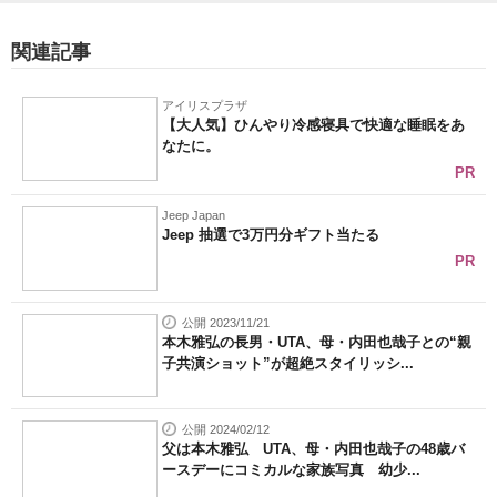
関連記事
アイリスプラザ
【大人気】ひんやり冷感寝具で快適な睡眠をあ
なたに。
PR
Jeep Japan
Jeep 抽選で3万円分ギフト当たる
PR
公開 2023/11/21
本木雅弘の長男・UTA、母・内田也哉子との“親
子共演ショット”が超絶スタイリッシ...
公開 2024/02/12
父は本木雅弘 UTA、母・内田也哉子の48歳バ
ースデーにコミカルな家族写真 幼少...