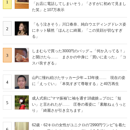
1
「お店に電話してしまいそう」「さすがに初めて見まし
た笑」と107万表示
「もう泣きそう」川口春奈、純白ウエディングドレス姿
2
にネット騒然「ほんとに綺麗」「この笑顔が切なすぎ
る」
しまむらで買った3000円のバッグ→「何か入ってる！」
3
と開けたら…… まさかの中身に「買いに走った」「コ
スパ良すぎる」
山Pに憧れ続けたサッカー少年→13年後…… 現在の姿
4
に「えっぐい」「本気すぎて尊敬する」と49万再生
成人式前に“ママ振袖”に袖を通す18歳娘→プロに「短
5
い」と言われたが…… 圧巻の着姿に「素敵ねぇうっと
り」「綺麗さが引き立ちます」
62歳・62キロの女性がユニクロの“2990円ワンピ”を着た
6