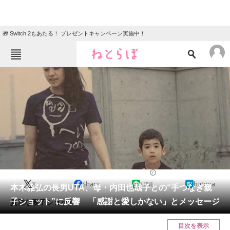
🎁 Switch 2もあたる！ プレゼントキャンペーン実施中！
ねとらぼメニュー
TOP
ニュース
エンタメ
クイズ
グルメ
地域
住まい
教育・育児
動物
リサーチ
2022/02/11 14:45（公開）
X
Share
LINE
hatena
会員記事
本木雅弘の長男UTA、母・内田也哉子との“手つなぎ親
子ショット”に反響 「感謝と愛しかない」とメッセージ
貴重な親子ショット。
メディア
目次を表示
注目記事を集めた総合ページ