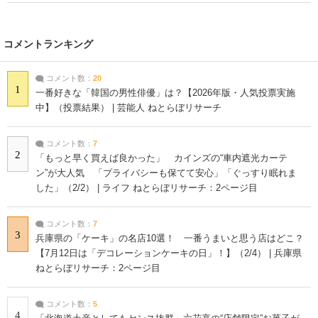
コメントランキング
コメント数：
20
1
一番好きな「韓国の男性俳優」は？【2026年版・人気投票実施
中】（投票結果） | 芸能人 ねとらぼリサーチ
コメント数：
7
2
「もっと早く買えば良かった」 カインズの“車内遮光カーテ
ン”が大人気 「プライバシーも保てて安心」「ぐっすり眠れま
した」（2/2） | ライフ ねとらぼリサーチ：2ページ目
コメント数：
7
3
兵庫県の「ケーキ」の名店10選！ 一番うまいと思う店はどこ？
【7月12日は「デコレーションケーキの日」！】（2/4） | 兵庫県
ねとらぼリサーチ：2ページ目
コメント数：
5
4