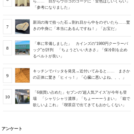
ら…… 目からウロコのコーデに「全色ほしいくらい」
「参考になりました」
新潟の海で拾った石→割れ目から中をのぞいたら……驚
7
きの中身に「本当にあるんですね！」「お宝だ」
「車に常備しました」 カインズの“1980円クーラーバ
8
ッグ”が評判 「ちょうどいい大きさ」「保冷剤を止め
るベルトが良い」
キッチンでバッタを発見→近付いてみると…… まさか
9
の正体に驚き「ヒィっ！」「心臓に悪いよね、、、」
「6個買い占めた」セブンの“超人気アイス”が今年も登
10
場 「シャリシャリ濃厚」「ちょーーーうまい」「箱で
欲しいよこれ」「喫茶店で出てきてもおかしくない」
アンケート