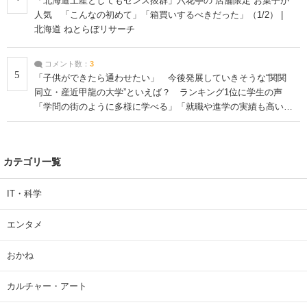
「北海道土産としてもセンス抜群」六花亭の“店舗限定”お菓子が
人気 「こんなの初めて」「箱買いするべきだった」（1/2） |
北海道 ねとらぼリサーチ
コメント数：
3
5
「子供ができたら通わせたい」 今後発展していきそうな“関関
同立・産近甲龍の大学”といえば？ ランキング1位に学生の声
「学問の街のように多様に学べる」「就職や進学の実績も高い」
| 大学 ねとらぼリサーチ
カテゴリ一覧
IT・科学
エンタメ
おかね
カルチャー・アート