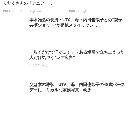
りだくさんの「アニア ...
PR(タカラトミー｜Hugkum)
PR(Fav-Log)
本木雅弘の長男・UTA、母・内田也哉子との“親子
共演ショット”が超絶スタイリッシ...
「歩くだけで汗が…！」→ある場所で立ち止まった
人だけ気づく“レア広告”
PR(ねとらぼ)
父は本木雅弘 UTA、母・内田也哉子の48歳バース
デーにコミカルな家族写真 幼少...