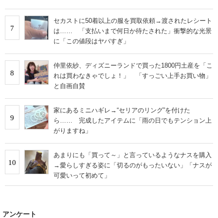
セカストに50着以上の服を買取依頼→渡されたレシート
7
は…… 「支払いまで何日か待たされた」衝撃的な光景
に「この値段はヤバすぎ」
仲里依紗、ディズニーランドで買った1800円土産を「こ
8
れは買わなきゃでしょ！」 「すっごい上手お買い物」
と自画自賛
家にあるミニハギレ→“セリアのリング”を付けた
9
ら…… 完成したアイテムに「雨の日でもテンション上
がりますね」
あまりにも「買って～」と言っているようなナスを購入
10
→愛らしすぎる姿に「切るのがもったいない」「ナスが
可愛いって初めて」
アンケート