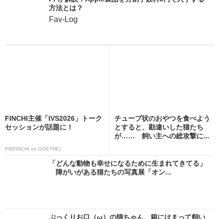
方法とは？
Fav-Log
FINCHI主催「IVS2026」トーク
チューブ状のおやつを食べよう
セッションが話題に！
とすると、勘違いした猫たち
が…… 飼い主への総攻撃に...
PR(FINCHI on GOETHE)
「どんな動物も幸せになるために生まれてきてる」
障がいがある猫たちの写真展「オン...
ぷっくりお口（ω）の猫ちゃん、箱にはまって飼い