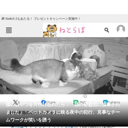
🎁 Switch 2もあたる！ プレゼントキャンペーン実施中！
ねとらぼメニュー
TOP
ニュース
エンタメ
クイズ
グルメ
地域
住まい
教育・育児
動物
リサーチ
2022/02/15 21:00（公開）
X
Share
LINE
hatena
会員記事
猫のおやつを片付け忘れたら→「猫の窃盗団に強奪され
ました」 ペットカメラに映る夜中の犯行、見事なチー
これが本当のキャッツアイ！
メディア
ムワークが笑いを誘う
実写版キャッツアイ（？）の姿
がYouTubeに投稿さ
注目記事を集めた総合ページ