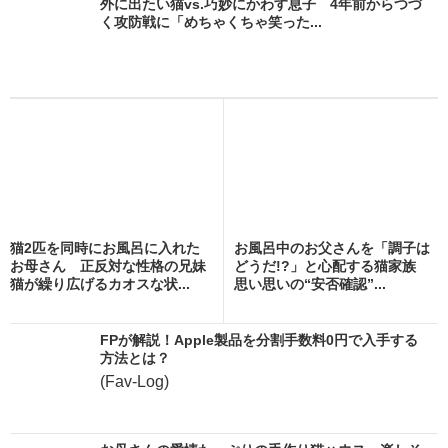
外に出たい猫vs.巧妙にかわす息子 4年前からつづ
く攻防戦に「めちゃくちゃ笑った...
猫2匹を同時にお風呂に入れた
お風呂中のお父さんを「調子は
お母さん 正反対な性格の兄妹
どうだ!?」と心配する猫家族
猫が繰り広げるカオスな状...
思い思いの“安否確認”...
FPが解説！Apple製品を分割手数料0円で入手する
方法とは？
(Fav-Log)