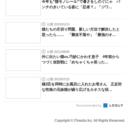
今年も“猫モノレール”で暑さをしのぐにゃ パ
ンチのきいている姿に「忍者？」「ジワ...
公開 2023/01/13
猫たちの爪切り問題、新しい方法で解決したと
思ったら…… 「難攻不落や」「最強のオ...
公開 2021/08/09
外に出たい猫vs.巧妙にかわす息子 4年前から
つづく攻防戦に「めちゃくちゃ笑った...
公開 2023/07/23
猫2匹を同時にお風呂に入れたお母さん 正反対
な性格の兄妹猫が繰り広げるカオスな状...
Recommended by
Copyright © ITmedia Inc. All Rights Reserved.