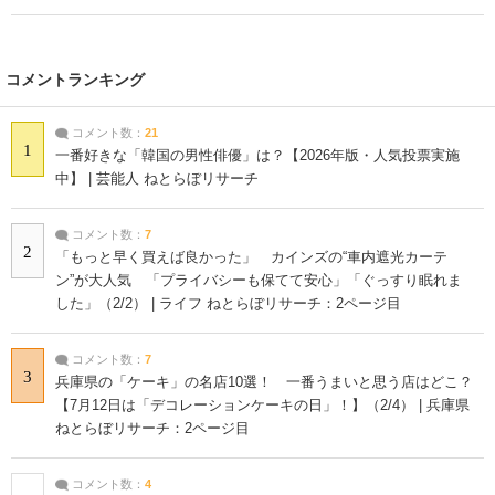
コメントランキング
コメント数：
21
1
一番好きな「韓国の男性俳優」は？【2026年版・人気投票実施
中】 | 芸能人 ねとらぼリサーチ
コメント数：
7
2
「もっと早く買えば良かった」 カインズの“車内遮光カーテ
ン”が大人気 「プライバシーも保てて安心」「ぐっすり眠れま
した」（2/2） | ライフ ねとらぼリサーチ：2ページ目
コメント数：
7
3
兵庫県の「ケーキ」の名店10選！ 一番うまいと思う店はどこ？
【7月12日は「デコレーションケーキの日」！】（2/4） | 兵庫県
ねとらぼリサーチ：2ページ目
コメント数：
4