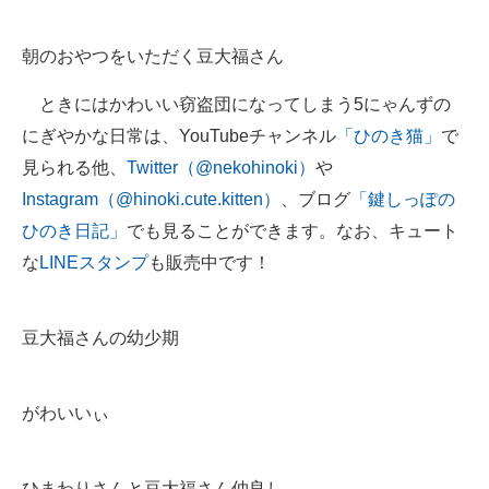
朝のおやつをいただく豆大福さん
ときにはかわいい窃盗団になってしまう5にゃんずの
にぎやかな日常は、YouTubeチャンネル
「ひのき猫」
で
見られる他、
Twitter（@nekohinoki）
や
Instagram（@hinoki.cute.kitten）
、ブログ
「鍵しっぽの
ひのき日記」
でも見ることができます。なお、キュート
な
LINEスタンプ
も販売中です！
豆大福さんの幼少期
がわいいぃ
ひまわりさんと豆大福さん仲良し