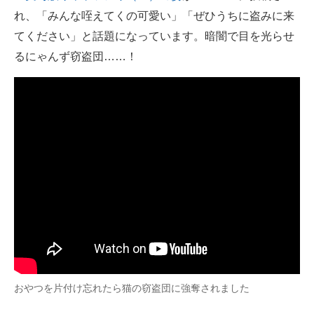
れ、「みんな咥えてくの可愛い」「ぜひうちに盗みに来
ITの今と未来を見通す
てください」と話題になっています。暗闇で目を光らせ
るにゃんず窃盗団……！
スマホと通信の最新トレンド
進化するPCとデバイスの未来
好きが集まる 比べて選べる
ビジネスと働き方のヒント
AI活用のいまが分かる
企業ITのトレンドを詳説
経営リーダーのコミュニティ
マーケ×ITの今がよく分かる
おやつを片付け忘れたら猫の窃盗団に強奪されました
ITエンジニア向け専門サイト