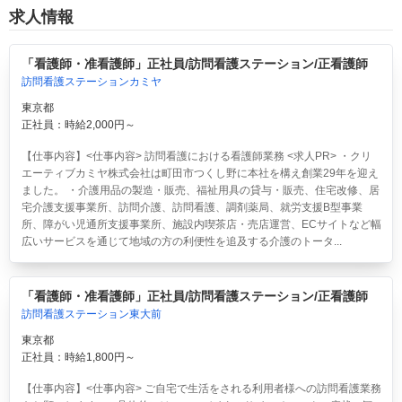
求人情報
「看護師・准看護師」正社員/訪問看護ステーション/正看護師
訪問看護ステーションカミヤ
東京都
正社員：時給2,000円～
【仕事内容】<仕事内容> 訪問看護における看護師業務 <求人PR> ・クリ
エーティブカミヤ株式会社は町田市つくし野に本社を構え創業29年を迎え
ました。 ・介護用品の製造・販売、福祉用具の貸与・販売、住宅改修、居
宅介護支援事業所、訪問介護、訪問看護、調剤薬局、就労支援B型事業
所、障がい児通所支援事業所、施設内喫茶店・売店運営、ECサイトなど幅
広いサービスを通じて地域の方の利便性を追及する介護のトータ...
「看護師・准看護師」正社員/訪問看護ステーション/正看護師
訪問看護ステーション東大前
東京都
正社員：時給1,800円～
【仕事内容】<仕事内容> ご自宅で生活をされる利用者様への訪問看護業務