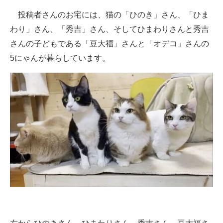
企業向けIT製品の総合サイト
投稿者さんのお宅には、猫の「ひのき」さん、「ひま
わり」さん、「秀吉」さん、そしてひまわりさんと秀吉
IT製品の技術・比較・事例
さんの子どもである「豆大福」さんと「オデコ」さんの
製造業のIT導入・活用を支援
5にゃんが暮らしています。
モノづくり技術者専門サイト
エレクトロニクス専門サイト
電子設計の基本と応用
エネルギーの専門メディア
建設×テクノロジーの最前線
ちょっと気になるネットの話題