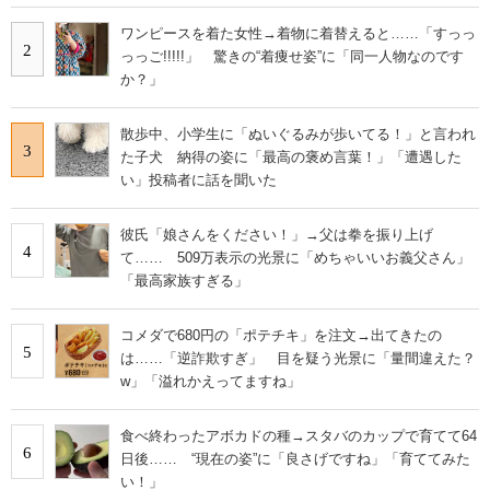
ワンピースを着た女性→着物に着替えると……「すっっ
2
っっご!!!!!」 驚きの“着痩せ姿”に「同一人物なのです
か？」
散歩中、小学生に「ぬいぐるみが歩いてる！」と言われ
3
た子犬 納得の姿に「最高の褒め言葉！」「遭遇した
い」投稿者に話を聞いた
彼氏「娘さんをください！」→父は拳を振り上げ
4
て…… 509万表示の光景に「めちゃいいお義父さん」
「最高家族すぎる」
コメダで680円の「ポテチキ」を注文→出てきたの
5
は……「逆詐欺すぎ」 目を疑う光景に「量間違えた？
w」「溢れかえってますね」
食べ終わったアボカドの種→スタバのカップで育てて64
6
日後…… “現在の姿”に「良さげですね」「育ててみた
い！」