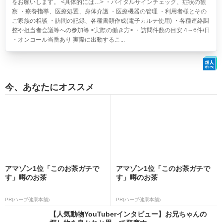
をお願いします。 <具体的には…> ・バイタルサインチェック、症状の観
察 ・療養指導、医療処置、身体介護 ・医療機器の管理 ・利用者様とその
ご家族の相談 ・訪問の記録、各種書類作成(電子カルテ使用) ・各種連絡調
整や担当者会議等への参加等 <実際の働き方> ・訪問件数の目安:4～6件/日
・オンコール当番あり 実際に出動するこ...
今、あなたにオススメ
アマゾン1位「このお茶ガチで
アマゾン1位「このお茶ガチで
す」噂のお茶
す」噂のお茶
PR(ハーブ健康本舗)
PR(ハーブ健康本舗)
【人気動物YouTuberインタビュー】お兄ちゃんの