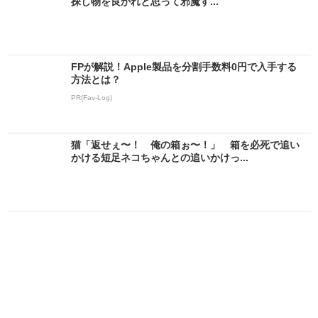
探し物を良かれと思って邪魔す...
FPが解説！Apple製品を分割手数料0円で入手する
方法とは？
PR(Fav-Log)
猫「返せぇ〜！ 俺の箱ぉ〜！」 箱を必死で追い
かける短足ネコちゃんとの追いかけっ...